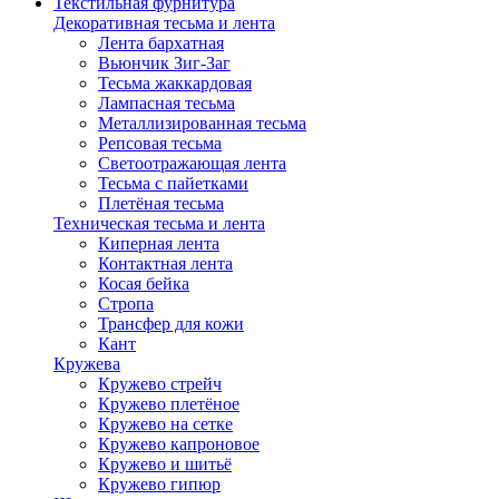
Текстильная фурнитура
Декоративная тесьма и лента
Лента бархатная
Вьюнчик Зиг-Заг
Тесьма жаккардовая
Лампасная тесьма
Металлизированная тесьма
Репсовая тесьма
Светоотражающая лента
Тесьма с пайетками
Плетёная тесьма
Техническая тесьма и лента
Киперная лента
Контактная лента
Косая бейка
Стропа
Трансфер для кожи
Кант
Кружева
Кружево стрейч
Кружево плетёное
Кружево на сетке
Кружево капроновое
Кружево и шитьё
Кружево гипюр