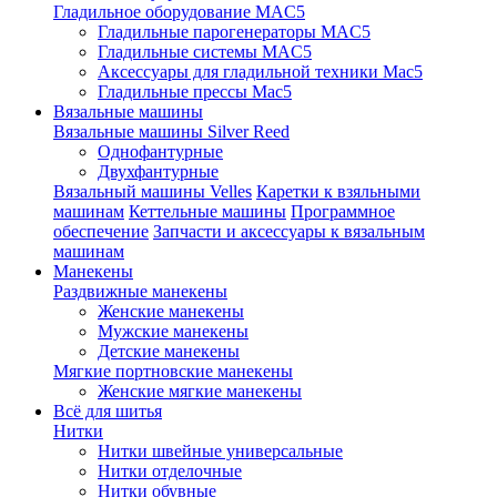
Гладильное оборудование MAC5
Гладильные парогенераторы MAC5
Гладильные системы MAC5
Аксессуары для гладильной техники Mac5
Гладильные прессы Mac5
Вязальные машины
Вязальные машины Silver Reed
Однофантурные
Двухфантурные
Вязальный машины Velles
Каретки к взяльными
машинам
Кеттельные машины
Программное
обеспечение
Запчасти и аксессуары к вязальным
машинам
Манекены
Раздвижные манекены
Женские манекены
Мужские манекены
Детские манекены
Мягкие портновские манекены
Женские мягкие манекены
Всё для шитья
Нитки
Нитки швейные универсальные
Нитки отделочные
Нитки обувные