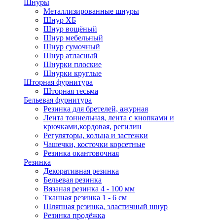
Шнуры
Металлизированные шнуры
Шнур ХБ
Шнур вощёный
Шнур мебельный
Шнур сумочный
Шнур атласный
Шнурки плоские
Шнурки круглые
Шторная фурнитура
Шторная тесьма
Бельевая фурнитура
Резинка для бретелей, ажурная
Лента тоннельная, лента с кнопками и
крючками,кордовая, регилин
Регуляторы, кольца и застежки
Чашечки, косточки корсетные
Резинка окантовочная
Резинка
Декоративная резинка
Бельевая резинка
Вязаная резинка 4 - 100 мм
Тканная резинка 1 - 6 см
Шляпная резинка, эластичный шнур
Резинка продёжка