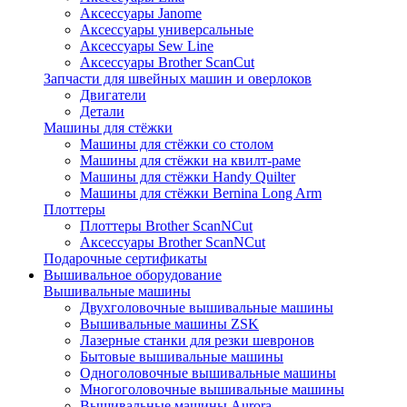
Аксессуары Janome
Аксессуары универсальные
Аксессуары Sew Line
Аксессуары Brother ScanCut
Запчасти для швейных машин и оверлоков
Двигатели
Детали
Машины для стёжки
Машины для стёжки со столом
Машины для стёжки на квилт-раме
Машины для стёжки Handy Quilter
Машины для стёжки Bernina Long Arm
Плоттеры
Плоттеры Brother ScanNCut
Аксессуары Brother ScanNCut
Подарочные сертификаты
Вышивальное оборудование
Вышивальные машины
Двухголовочные вышивальные машины
Вышивальные машины ZSK
Лазерные станки для резки шевронов
Бытовые вышивальные машины
Одноголовочные вышивальные машины
Многоголовочные вышивальные машины
Вышивальные машины Aurora