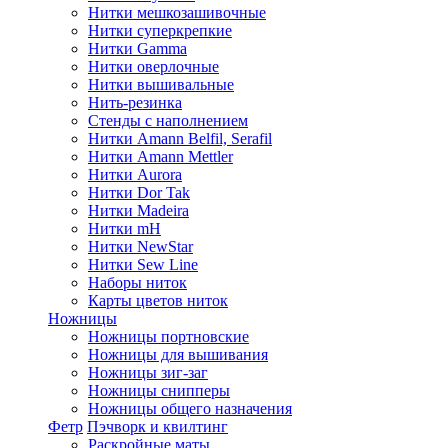
Нитки мешкозашивочные
Нитки суперкрепкие
Нитки Gamma
Нитки оверлочные
Нитки вышивальные
Нить-резинка
Стенды с наполнением
Нитки Amann Belfil, Serafil
Нитки Amann Mettler
Нитки Aurora
Нитки Dor Tak
Нитки Madeira
Нитки mH
Нитки NewStar
Нитки Sew Line
Наборы ниток
Карты цветов ниток
Ножницы
Ножницы портновские
Ножницы для вышивания
Ножницы зиг-заг
Ножницы снипперы
Ножницы общего назначения
Фетр
Пэчворк и квилтинг
Раскройные маты