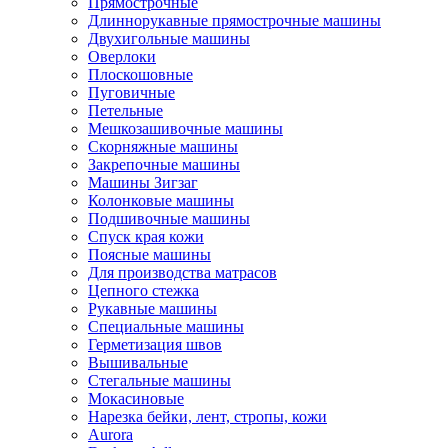
Прямострочные
Длиннорукавные прямострочные машины
Двухигольные машины
Оверлоки
Плоскошовные
Пуговичные
Петельные
Мешкозашивочные машины
Скорняжные машины
Закрепочные машины
Машины Зигзаг
Колонковые машины
Подшивочные машины
Спуск края кожи
Поясные машины
Для производства матрасов
Цепного стежка
Рукавные машины
Специальные машины
Герметизация швов
Вышивальные
Стегальные машины
Мокасиновые
Нарезка бейки, лент, стропы, кожи
Aurora