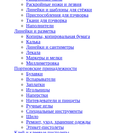
Раскройные ножи и лезвия
Линейки и шаблоны для стёжки
Приспособления для пэчворка
Ткани для пэчворка
Наполнители
Линейки и разметка
Копиры, копировальная бумага
Калька
Линейки и сантиметры
Лекала
Маркеры и мелки
Миллиметровка
Портновские принадлежности
Булавки
Вспарыватели
Заплатки
Игольницы
Наперстки
Нитевдеватели и пинцеты
Ручные иглы
Специальные инструменты
Шило
Ремонт, уход, хранение одежды
Этикет-пистолеты
Клей и клеевые пистолеты