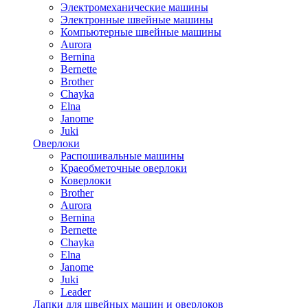
Электромеханические машины
Электронные швейные машины
Компьютерные швейные машины
Aurora
Bernina
Bernette
Brother
Chayka
Elna
Janome
Juki
Оверлоки
Распошивальные машины
Краеобметочные оверлоки
Коверлоки
Brother
Aurora
Bernina
Bernette
Chayka
Elna
Janome
Juki
Leader
Лапки для швейных машин и оверлоков