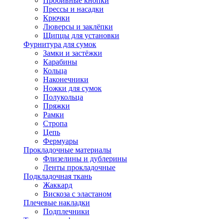
Пробивные кнопки
Прессы и насадки
Крючки
Люверсы и заклёпки
Щипцы для установки
Фурнитура для сумок
Замки и застёжки
Карабины
Кольца
Наконечники
Ножки для сумок
Полукольца
Пряжки
Рамки
Стропа
Цепь
Фермуары
Прокладочные материалы
Флизелины и дублерины
Ленты прокладочные
Подкладочная ткань
Жаккард
Вискоза с эластаном
Плечевые накладки
Подплечники