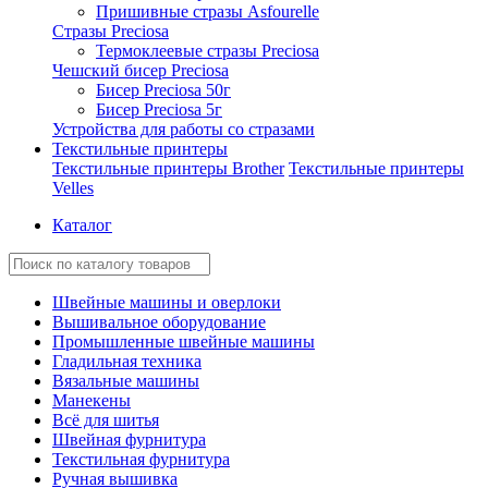
Пришивные стразы Asfourelle
Стразы Preciosa
Термоклеевые стразы Preciosa
Чешский бисер Preciosa
Бисер Preciosa 50г
Бисер Preciosa 5г
Устройства для работы со стразами
Текстильные принтеры
Текстильные принтеры Brother
Текстильные принтеры
Velles
Каталог
Швейные машины и оверлоки
Вышивальное оборудование
Промышленные швейные машины
Гладильная техника
Вязальные машины
Манекены
Всё для шитья
Швейная фурнитура
Текстильная фурнитура
Ручная вышивка