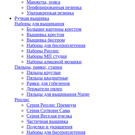
Манжеты, пояса
Перфорированная резинка
Ультракрепкая резинка
Ручная вышивка
Наборы для вышивания
Большие картины крестом
Вышивка крестом
Вышивка бисером
Наборы для бисероплетения
Наборы Риолис
Наборы МП студия
Наборы алмазной мозаики
Пяльцы, рамки, станки
Пяльцы круглые
Пяльцы квадратные
Рамки для гобеленов
Держатели пялец
Пяльцы для вышивания Nurge
Риолис
Серия Риолис Премиум
Серия Сотвори Сама
Серия Веселая пчелка
Частичная вышивка
Поделки и украшения
Наборы для бисероплетения