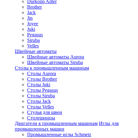
Durkopp Adler
Brother
Jack
Jin
Joyee
Juki
Pegasus
Siruba
Velles
Швейные автоматы
Швейные автоматы Aurora
Швейные автоматы Siruba
Столы к промышленным машинам
Столы Aurora
Столы Brother
Столы Juki
Столы Pegasus
Столы Siruba
Столы Jack
Столы Velles
Стулья для швеи
Столешницы
Двигатели к промышленным машинам
Иглы для
промышленных машин
Промышленные иглы Schmetz