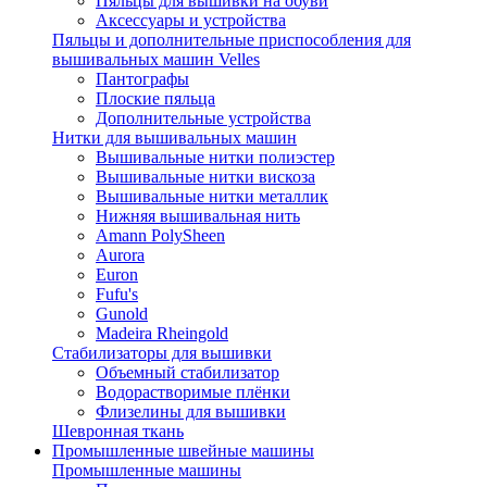
Пяльцы для вышивки на обуви
Аксессуары и устройства
Пяльцы и дополнительные приспособления для
вышивальных машин Velles
Пантографы
Плоские пяльца
Дополнительные устройства
Нитки для вышивальных машин
Вышивальные нитки полиэстер
Вышивальные нитки вискоза
Вышивальные нитки металлик
Нижняя вышивальная нить
Amann PolySheen
Aurora
Euron
Fufu's
Gunold
Madeira Rheingold
Стабилизаторы для вышивки
Объемный стабилизатор
Водорастворимые плёнки
Флизелины для вышивки
Шевронная ткань
Промышленные швейные машины
Промышленные машины