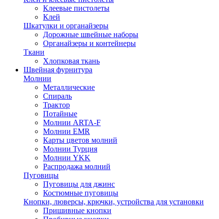
Клеевые пистолеты
Клей
Шкатулки и органайзеры
Дорожные швейные наборы
Органайзеры и контейнеры
Ткани
Хлопковая ткань
Швейная фурнитура
Молнии
Металлические
Спираль
Трактор
Потайные
Молнии ARTA-F
Молнии EMR
Карты цветов молний
Молнии Турция
Молнии YKK
Распродажа молний
Пуговицы
Пуговицы для джинс
Костюмные пуговицы
Кнопки, люверсы, крючки, устройства для установки
Пришивные кнопки