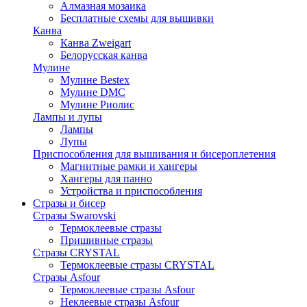
Алмазная мозаика
Бесплатные схемы для вышивки
Канва
Канва Zweigart
Белорусская канва
Мулине
Мулине Bestex
Мулине DMC
Мулине Риолис
Лампы и лупы
Лампы
Лупы
Приспособления для вышивания и бисероплетения
Магнитные рамки и хангеры
Хангеры для панно
Устройства и приспособления
Стразы и бисер
Стразы Swarovski
Термоклеевые стразы
Пришивные стразы
Стразы CRYSTAL
Термоклеевые стразы CRYSTAL
Стразы Asfour
Термоклеевые стразы Asfour
Неклеевые стразы Asfour