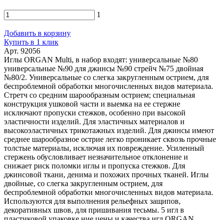
1
Добавить в корзину
Купить в 1 клик
Арт. 92056
Иглы ORGAN Multi, в набор входят: универсальные №80
универсальные №90 для джинсы №90 стрейч №75 двойная
№80/2. Универсальные со слегка закругленным острием, для
беспроблемной обработки многочисленных видов материала.
Стретч со средним шарообразным острием; специальная
конструкция ушковой части и выемка на ее стержне
исключают пропуски стежков, особенно при высокой
эластичности изделий. Для эластичных материалов и
высокоэластичных трикотажных изделий. Для джинсы имеют
среднее шарообразное острие легко проникает сквозь прочные
толстые материалы, исключая их повреждение. Усиленный
стержень обусловливает незначительное отклонение и
снижает риск поломки иглы и пропуска стежков. Для
джинсовой ткани, денима и похожих прочных тканей. Иглы
двойные, со слегка закругленным острием, для
беспроблемной обработки многочисленных видов материала.
Используются для выполнения рельефных защипов,
декоративных швов, для пришивания тесьмы. 5 игл в
пластиковой упаковке.ние цены и качества игл ORGAN.