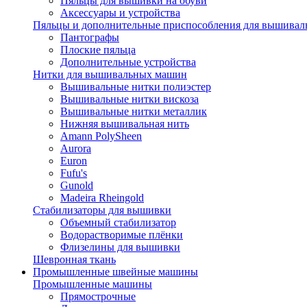
Пяльцы для вышивки на обуви
Аксессуары и устройства
Пяльцы и дополнительные приспособления для вышиваль
Пантографы
Плоские пяльца
Дополнительные устройства
Нитки для вышивальных машин
Вышивальные нитки полиэстер
Вышивальные нитки вискоза
Вышивальные нитки металлик
Нижняя вышивальная нить
Amann PolySheen
Aurora
Euron
Fufu's
Gunold
Madeira Rheingold
Стабилизаторы для вышивки
Объемный стабилизатор
Водорастворимые плёнки
Флизелины для вышивки
Шевронная ткань
Промышленные швейные машины
Промышленные машины
Прямострочные