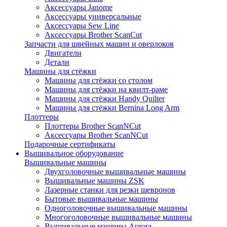
Аксессуары Janome
Аксессуары универсальные
Аксессуары Sew Line
Аксессуары Brother ScanCut
Запчасти для швейных машин и оверлоков
Двигатели
Детали
Машины для стёжки
Машины для стёжки со столом
Машины для стёжки на квилт-раме
Машины для стёжки Handy Quilter
Машины для стёжки Bernina Long Arm
Плоттеры
Плоттеры Brother ScanNCut
Аксессуары Brother ScanNCut
Подарочные сертификаты
Вышивальное оборудование
Вышивальные машины
Двухголовочные вышивальные машины
Вышивальные машины ZSK
Лазерные станки для резки шевронов
Бытовые вышивальные машины
Одноголовочные вышивальные машины
Многоголовочные вышивальные машины
Вышивальные машины Aurora