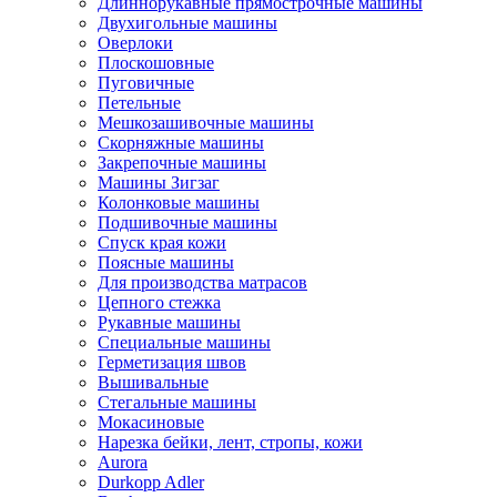
Длиннорукавные прямострочные машины
Двухигольные машины
Оверлоки
Плоскошовные
Пуговичные
Петельные
Мешкозашивочные машины
Скорняжные машины
Закрепочные машины
Машины Зигзаг
Колонковые машины
Подшивочные машины
Спуск края кожи
Поясные машины
Для производства матрасов
Цепного стежка
Рукавные машины
Специальные машины
Герметизация швов
Вышивальные
Стегальные машины
Мокасиновые
Нарезка бейки, лент, стропы, кожи
Aurora
Durkopp Adler