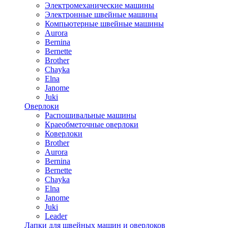
Электромеханические машины
Электронные швейные машины
Компьютерные швейные машины
Aurora
Bernina
Bernette
Brother
Chayka
Elna
Janome
Juki
Оверлоки
Распошивальные машины
Краеобметочные оверлоки
Коверлоки
Brother
Aurora
Bernina
Bernette
Chayka
Elna
Janome
Juki
Leader
Лапки для швейных машин и оверлоков