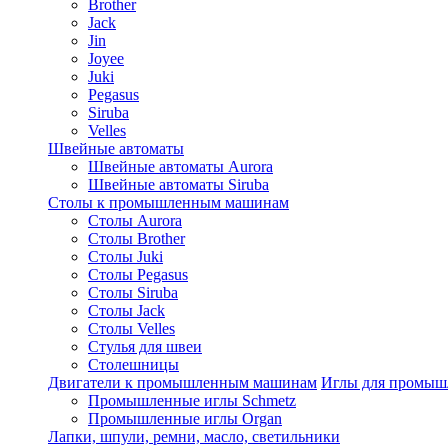
Brother
Jack
Jin
Joyee
Juki
Pegasus
Siruba
Velles
Швейные автоматы
Швейные автоматы Aurora
Швейные автоматы Siruba
Столы к промышленным машинам
Столы Aurora
Столы Brother
Столы Juki
Столы Pegasus
Столы Siruba
Столы Jack
Столы Velles
Стулья для швеи
Столешницы
Двигатели к промышленным машинам
Иглы для промы
Промышленные иглы Schmetz
Промышленные иглы Organ
Лапки, шпули, ремни, масло, светильники