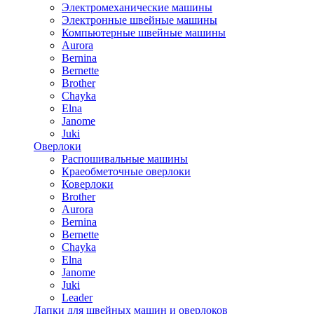
Электромеханические машины
Электронные швейные машины
Компьютерные швейные машины
Aurora
Bernina
Bernette
Brother
Chayka
Elna
Janome
Juki
Оверлоки
Распошивальные машины
Краеобметочные оверлоки
Коверлоки
Brother
Aurora
Bernina
Bernette
Chayka
Elna
Janome
Juki
Leader
Лапки для швейных машин и оверлоков