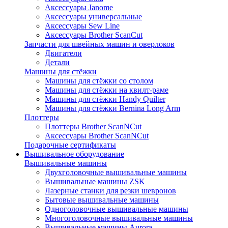
Аксессуары Janome
Аксессуары универсальные
Аксессуары Sew Line
Аксессуары Brother ScanCut
Запчасти для швейных машин и оверлоков
Двигатели
Детали
Машины для стёжки
Машины для стёжки со столом
Машины для стёжки на квилт-раме
Машины для стёжки Handy Quilter
Машины для стёжки Bernina Long Arm
Плоттеры
Плоттеры Brother ScanNCut
Аксессуары Brother ScanNCut
Подарочные сертификаты
Вышивальное оборудование
Вышивальные машины
Двухголовочные вышивальные машины
Вышивальные машины ZSK
Лазерные станки для резки шевронов
Бытовые вышивальные машины
Одноголовочные вышивальные машины
Многоголовочные вышивальные машины
Вышивальные машины Aurora