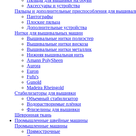
Пяльцы для вышивки на обуви
Аксессуары и устройства
Пяльцы и дополнительные приспособления для вышиваль
Пантографы
Плоские пяльца
Дополнительные устройства
Нитки для вышивальных машин
Вышивальные нитки полиэстер
Вышивальные нитки вискоза
Вышивальные нитки металлик
Нижняя вышивальная нить
Amann PolySheen
Aurora
Euron
Fufu's
Gunold
Madeira Rheingold
Стабилизаторы для вышивки
Объемный стабилизатор
Водорастворимые плёнки
Флизелины для вышивки
Шевронная ткань
Промышленные швейные машины
Промышленные машины
Прямострочные