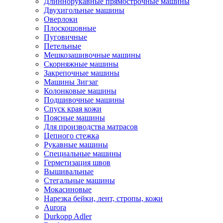
Длиннорукавные прямострочные машины
Двухигольные машины
Оверлоки
Плоскошовные
Пуговичные
Петельные
Мешкозашивочные машины
Скорняжные машины
Закрепочные машины
Машины Зигзаг
Колонковые машины
Подшивочные машины
Спуск края кожи
Поясные машины
Для производства матрасов
Цепного стежка
Рукавные машины
Специальные машины
Герметизация швов
Вышивальные
Стегальные машины
Мокасиновые
Нарезка бейки, лент, стропы, кожи
Aurora
Durkopp Adler