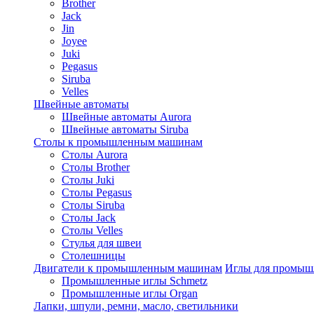
Brother
Jack
Jin
Joyee
Juki
Pegasus
Siruba
Velles
Швейные автоматы
Швейные автоматы Aurora
Швейные автоматы Siruba
Столы к промышленным машинам
Столы Aurora
Столы Brother
Столы Juki
Столы Pegasus
Столы Siruba
Столы Jack
Столы Velles
Стулья для швеи
Столешницы
Двигатели к промышленным машинам
Иглы для промы
Промышленные иглы Schmetz
Промышленные иглы Organ
Лапки, шпули, ремни, масло, светильники