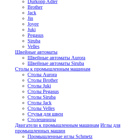
Durkopp Adler
Brother
Jack
Jin
Joyee
Juki
Pegasus
Siruba
Velles
Швейные автоматы
Швейные автоматы Aurora
Швейные автоматы Siruba
Столы к промышленным машинам
Столы Aurora
Столы Brother
Столы Juki
Столы Pegasus
Столы Siruba
Столы Jack
Столы Velles
Стулья для швеи
Столешницы
Двигатели к промышленным машинам
Иглы для
промышленных машин
Промышленные иглы Schmetz