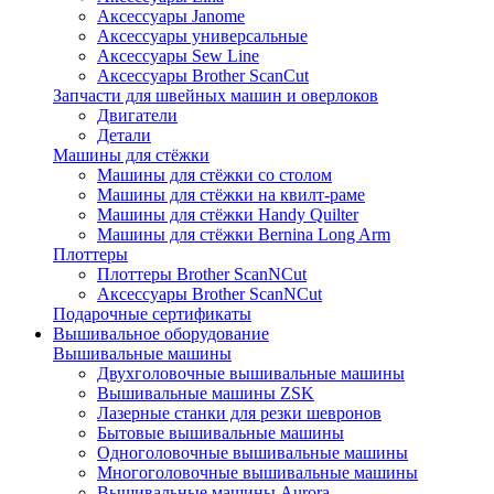
Аксессуары Janome
Аксессуары универсальные
Аксессуары Sew Line
Аксессуары Brother ScanCut
Запчасти для швейных машин и оверлоков
Двигатели
Детали
Машины для стёжки
Машины для стёжки со столом
Машины для стёжки на квилт-раме
Машины для стёжки Handy Quilter
Машины для стёжки Bernina Long Arm
Плоттеры
Плоттеры Brother ScanNCut
Аксессуары Brother ScanNCut
Подарочные сертификаты
Вышивальное оборудование
Вышивальные машины
Двухголовочные вышивальные машины
Вышивальные машины ZSK
Лазерные станки для резки шевронов
Бытовые вышивальные машины
Одноголовочные вышивальные машины
Многоголовочные вышивальные машины
Вышивальные машины Aurora