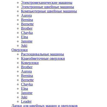
Электромеханические машины
Электронные швейные машины
Компьютерные швейные машины
Aurora
Bernina
Bernette
Brother
Chayka
Elna
Janome
Juki
Оверлоки
Распошивальные машины
Краеобметочные оверлоки
Коверлоки
Brother
Aurora
Bernina
Bernette
Chayka
Elna
Janome
Juki
Leader
Лапки для швейных машин и оверлоков