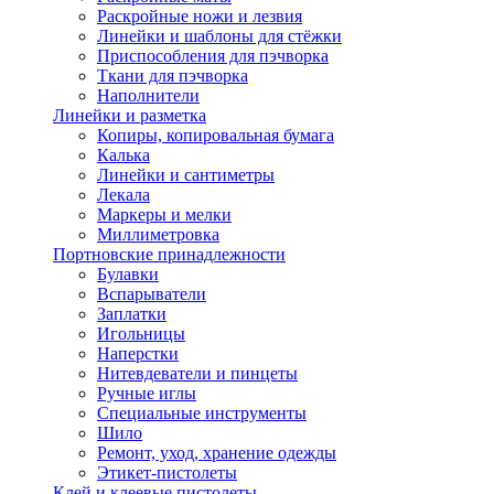
Раскройные ножи и лезвия
Линейки и шаблоны для стёжки
Приспособления для пэчворка
Ткани для пэчворка
Наполнители
Линейки и разметка
Копиры, копировальная бумага
Калька
Линейки и сантиметры
Лекала
Маркеры и мелки
Миллиметровка
Портновские принадлежности
Булавки
Вспарыватели
Заплатки
Игольницы
Наперстки
Нитевдеватели и пинцеты
Ручные иглы
Специальные инструменты
Шило
Ремонт, уход, хранение одежды
Этикет-пистолеты
Клей и клеевые пистолеты