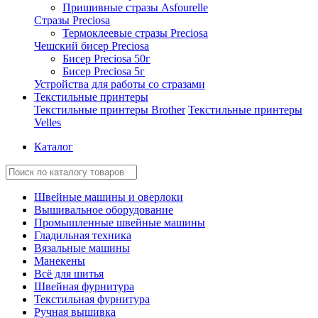
Пришивные стразы Asfourelle
Стразы Preciosa
Термоклеевые стразы Preciosa
Чешский бисер Preciosa
Бисер Preciosa 50г
Бисер Preciosa 5г
Устройства для работы со стразами
Текстильные принтеры
Текстильные принтеры Brother
Текстильные принтеры
Velles
Каталог
Швейные машины и оверлоки
Вышивальное оборудование
Промышленные швейные машины
Гладильная техника
Вязальные машины
Манекены
Всё для шитья
Швейная фурнитура
Текстильная фурнитура
Ручная вышивка