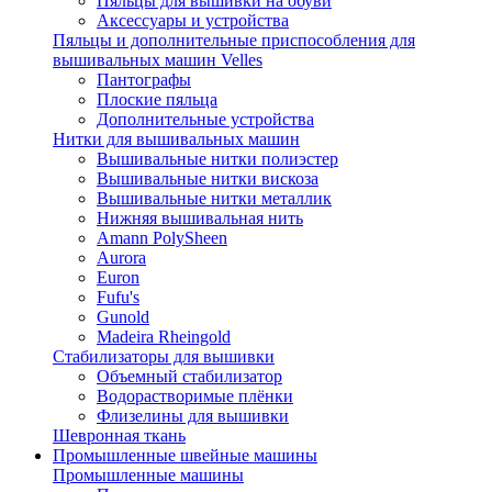
Пяльцы для вышивки на обуви
Аксессуары и устройства
Пяльцы и дополнительные приспособления для
вышивальных машин Velles
Пантографы
Плоские пяльца
Дополнительные устройства
Нитки для вышивальных машин
Вышивальные нитки полиэстер
Вышивальные нитки вискоза
Вышивальные нитки металлик
Нижняя вышивальная нить
Amann PolySheen
Aurora
Euron
Fufu's
Gunold
Madeira Rheingold
Стабилизаторы для вышивки
Объемный стабилизатор
Водорастворимые плёнки
Флизелины для вышивки
Шевронная ткань
Промышленные швейные машины
Промышленные машины