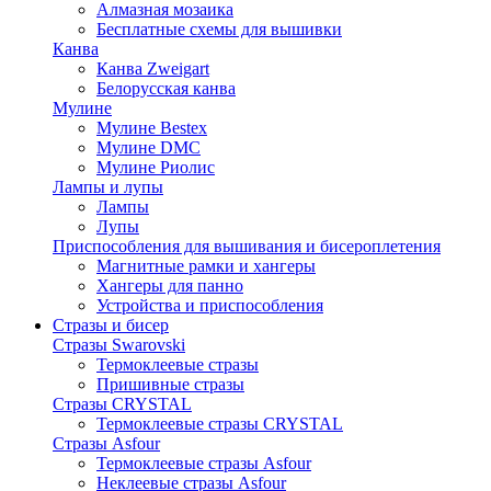
Алмазная мозаика
Бесплатные схемы для вышивки
Канва
Канва Zweigart
Белорусская канва
Мулине
Мулине Bestex
Мулине DMC
Мулине Риолис
Лампы и лупы
Лампы
Лупы
Приспособления для вышивания и бисероплетения
Магнитные рамки и хангеры
Хангеры для панно
Устройства и приспособления
Стразы и бисер
Стразы Swarovski
Термоклеевые стразы
Пришивные стразы
Стразы CRYSTAL
Термоклеевые стразы CRYSTAL
Стразы Asfour
Термоклеевые стразы Asfour
Неклеевые стразы Asfour