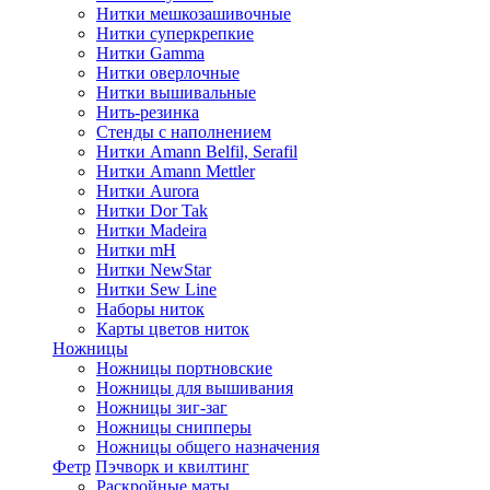
Нитки мешкозашивочные
Нитки суперкрепкие
Нитки Gamma
Нитки оверлочные
Нитки вышивальные
Нить-резинка
Стенды с наполнением
Нитки Amann Belfil, Serafil
Нитки Amann Mettler
Нитки Aurora
Нитки Dor Tak
Нитки Madeira
Нитки mH
Нитки NewStar
Нитки Sew Line
Наборы ниток
Карты цветов ниток
Ножницы
Ножницы портновские
Ножницы для вышивания
Ножницы зиг-заг
Ножницы снипперы
Ножницы общего назначения
Фетр
Пэчворк и квилтинг
Раскройные маты