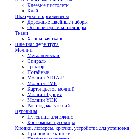
Клеевые пистолеты
Клей
Шкатулки и органайзеры
Дорожные швейные наборы
Органайзеры и контейнеры
Ткани
Хлопковая ткань
Швейная фурнитура
Молнии
Металлические
Спираль
Трактор
Потайные
Молнии ARTA-F
Молнии EMR
Карты цветов молний
Молнии Турция
Молнии YKK
Распродажа молний
Пуговицы
Пуговицы для джинс
Костюмные пуговицы
Кнопки, люверсы, крючки, устройства для установки
Пришивные кнопки