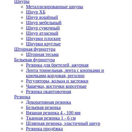
Шнуры
Металлизированные шнуры
Шнур ХБ
Шнур вощёный
Шнур мебельный
Шнур сумочный
Шнур атласный
Шнурки плоские
Шнурки круглые
Шторная фурнитура
Шторная тесьма
Бельевая фурнитура
Резинка для бретелей, ажурная
Лента тоннельная, лента с кнопками и
крючками,кордовая, регилин
Регуляторы, кольца и застежки
Чашечки, косточки корсетные
Резинка окантовочная
Резинка
Декоративная резинка
Бельевая резинка
Вязаная резинка 4 - 100 мм
Тканная резинка 1 - 6 см
Шляпная резинка, эластичный шнур
Резинка продёжка