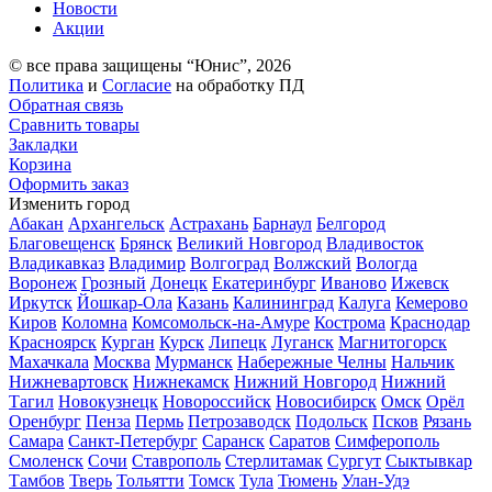
Новости
Акции
© все права защищены “Юнис”, 2026
Политика
и
Согласие
на обработку ПД
Обратная связь
Сравнить товары
Закладки
Корзина
Оформить заказ
Изменить город
Абакан
Архангельск
Астрахань
Барнаул
Белгород
Благовещенск
Брянск
Великий Новгород
Владивосток
Владикавказ
Владимир
Волгоград
Волжский
Вологда
Воронеж
Грозный
Донецк
Екатеринбург
Иваново
Ижевск
Иркутск
Йошкар-Ола
Казань
Калининград
Калуга
Кемерово
Киров
Коломна
Комсомольск-на-Амуре
Кострома
Краснодар
Красноярск
Курган
Курск
Липецк
Луганск
Магнитогорск
Махачкала
Москва
Мурманск
Набережные Челны
Нальчик
Нижневартовск
Нижнекамск
Нижний Новгород
Нижний
Тагил
Новокузнецк
Новороссийск
Новосибирск
Омск
Орёл
Оренбург
Пенза
Пермь
Петрозаводск
Подольск
Псков
Рязань
Самара
Санкт-Петербург
Саранск
Саратов
Симферополь
Смоленск
Сочи
Ставрополь
Стерлитамак
Сургут
Сыктывкар
Тамбов
Тверь
Тольятти
Томск
Тула
Тюмень
Улан-Удэ