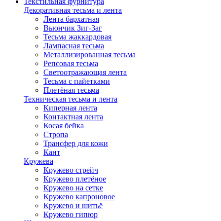
Текстильная фурнитура
Декоративная тесьма и лента
Лента бархатная
Вьюнчик Зиг-Заг
Тесьма жаккардовая
Лампасная тесьма
Металлизированная тесьма
Репсовая тесьма
Светоотражающая лента
Тесьма с пайетками
Плетёная тесьма
Техническая тесьма и лента
Киперная лента
Контактная лента
Косая бейка
Стропа
Трансфер для кожи
Кант
Кружева
Кружево стрейч
Кружево плетёное
Кружево на сетке
Кружево капроновое
Кружево и шитьё
Кружево гипюр