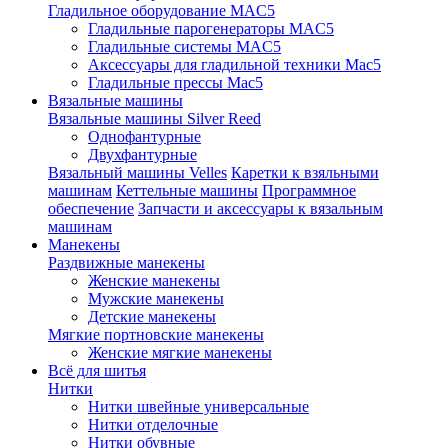
Гладильное оборудование MAC5
Гладильные парогенераторы MAC5
Гладильные системы MAC5
Аксессуары для гладильной техники Mac5
Гладильные прессы Mac5
Вязальные машины
Вязальные машины Silver Reed
Однофантурные
Двухфантурные
Вязальный машины Velles
Каретки к взяльными
машинам
Кеттельные машины
Программное
обеспечение
Запчасти и аксессуары к вязальным
машинам
Манекены
Раздвижные манекены
Женские манекены
Мужские манекены
Детские манекены
Мягкие портновские манекены
Женские мягкие манекены
Всё для шитья
Нитки
Нитки швейные универсальные
Нитки отделочные
Нитки обувные