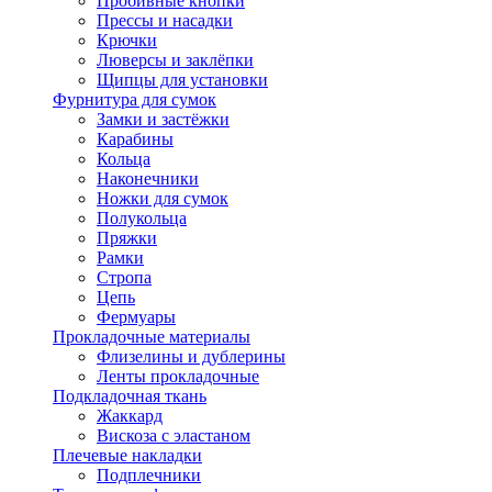
Пробивные кнопки
Прессы и насадки
Крючки
Люверсы и заклёпки
Щипцы для установки
Фурнитура для сумок
Замки и застёжки
Карабины
Кольца
Наконечники
Ножки для сумок
Полукольца
Пряжки
Рамки
Стропа
Цепь
Фермуары
Прокладочные материалы
Флизелины и дублерины
Ленты прокладочные
Подкладочная ткань
Жаккард
Вискоза с эластаном
Плечевые накладки
Подплечники