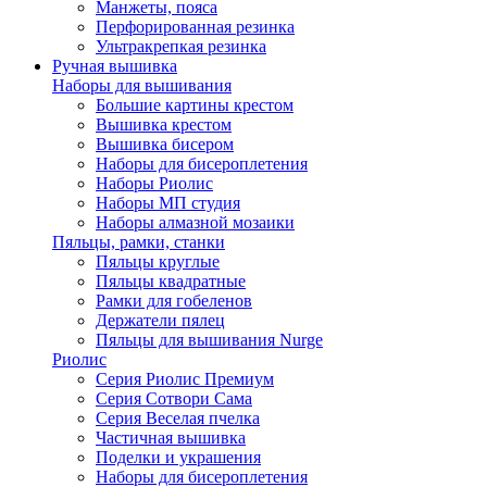
Манжеты, пояса
Перфорированная резинка
Ультракрепкая резинка
Ручная вышивка
Наборы для вышивания
Большие картины крестом
Вышивка крестом
Вышивка бисером
Наборы для бисероплетения
Наборы Риолис
Наборы МП студия
Наборы алмазной мозаики
Пяльцы, рамки, станки
Пяльцы круглые
Пяльцы квадратные
Рамки для гобеленов
Держатели пялец
Пяльцы для вышивания Nurge
Риолис
Серия Риолис Премиум
Серия Сотвори Сама
Серия Веселая пчелка
Частичная вышивка
Поделки и украшения
Наборы для бисероплетения