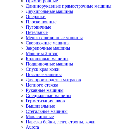
Прямострочные
Длиннорукавные прямострочные машины
Двухигольные машины
Оверлоки
Плоскошовные
Пуговичные
Петельные
Мешкозашивочные машины
Скорняжные машины
Закрепочные машины
Машины Зигзаг
Колонковые машины
Подшивочные машины
Спуск края кожи
Поясные машины
Для производства матрасов
Цепного стежка
Рукавные машины
Специальные машины
Герметизация швов
Вышивальные
Стегальные машины
Мокасиновые
Нарезка бейки, лент, стропы, кожи
Aurora