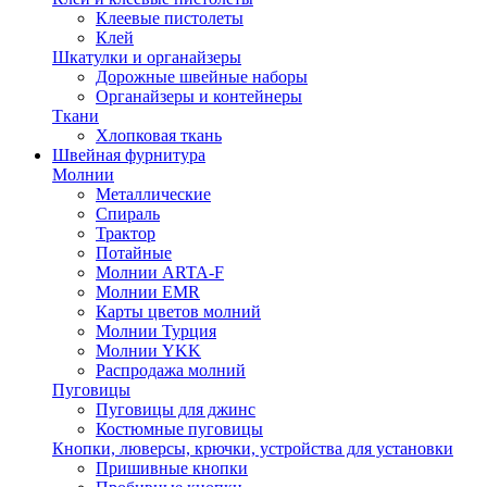
Клеевые пистолеты
Клей
Шкатулки и органайзеры
Дорожные швейные наборы
Органайзеры и контейнеры
Ткани
Хлопковая ткань
Швейная фурнитура
Молнии
Металлические
Спираль
Трактор
Потайные
Молнии ARTA-F
Молнии EMR
Карты цветов молний
Молнии Турция
Молнии YKK
Распродажа молний
Пуговицы
Пуговицы для джинс
Костюмные пуговицы
Кнопки, люверсы, крючки, устройства для установки
Пришивные кнопки