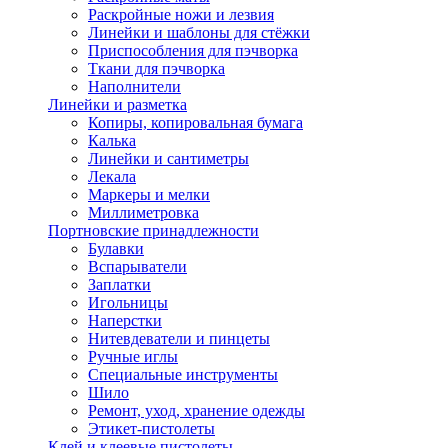
Раскройные ножи и лезвия
Линейки и шаблоны для стёжки
Приспособления для пэчворка
Ткани для пэчворка
Наполнители
Линейки и разметка
Копиры, копировальная бумага
Калька
Линейки и сантиметры
Лекала
Маркеры и мелки
Миллиметровка
Портновские принадлежности
Булавки
Вспарыватели
Заплатки
Игольницы
Наперстки
Нитевдеватели и пинцеты
Ручные иглы
Специальные инструменты
Шило
Ремонт, уход, хранение одежды
Этикет-пистолеты
Клей и клеевые пистолеты