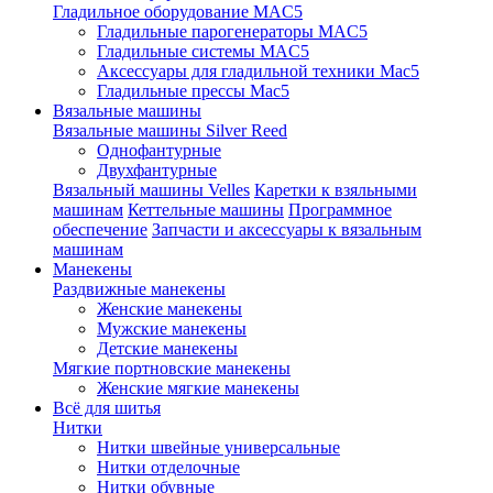
Гладильное оборудование MAC5
Гладильные парогенераторы MAC5
Гладильные системы MAC5
Аксессуары для гладильной техники Mac5
Гладильные прессы Mac5
Вязальные машины
Вязальные машины Silver Reed
Однофантурные
Двухфантурные
Вязальный машины Velles
Каретки к взяльными
машинам
Кеттельные машины
Программное
обеспечение
Запчасти и аксессуары к вязальным
машинам
Манекены
Раздвижные манекены
Женские манекены
Мужские манекены
Детские манекены
Мягкие портновские манекены
Женские мягкие манекены
Всё для шитья
Нитки
Нитки швейные универсальные
Нитки отделочные
Нитки обувные