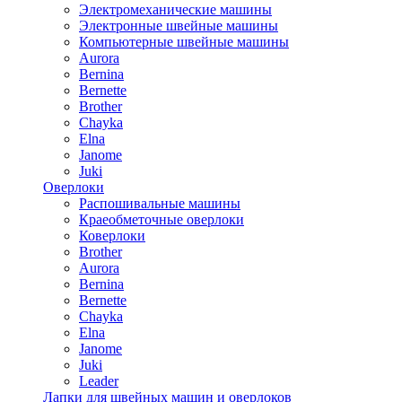
Электромеханические машины
Электронные швейные машины
Компьютерные швейные машины
Aurora
Bernina
Bernette
Brother
Chayka
Elna
Janome
Juki
Оверлоки
Распошивальные машины
Краеобметочные оверлоки
Коверлоки
Brother
Aurora
Bernina
Bernette
Chayka
Elna
Janome
Juki
Leader
Лапки для швейных машин и оверлоков