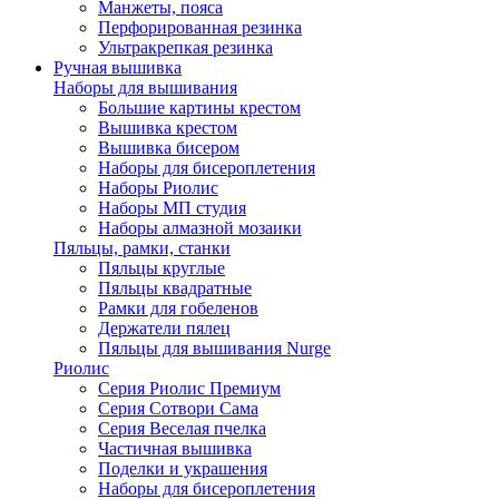
Манжеты, пояса
Перфорированная резинка
Ультракрепкая резинка
Ручная вышивка
Наборы для вышивания
Большие картины крестом
Вышивка крестом
Вышивка бисером
Наборы для бисероплетения
Наборы Риолис
Наборы МП студия
Наборы алмазной мозаики
Пяльцы, рамки, станки
Пяльцы круглые
Пяльцы квадратные
Рамки для гобеленов
Держатели пялец
Пяльцы для вышивания Nurge
Риолис
Серия Риолис Премиум
Серия Сотвори Сама
Серия Веселая пчелка
Частичная вышивка
Поделки и украшения
Наборы для бисероплетения