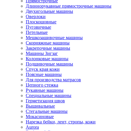
Прямострочные
Длиннорукавные прямострочные машины
Двухигольные машины
Оверлоки
Плоскошовные
Пуговичные
Петельные
Мешкозашивочные машины
Скорняжные машины
Закрепочные машины
Машины Зигзаг
Колонковые машины
Подшивочные машины
Спуск края кожи
Поясные машины
Для производства матрасов
Цепного стежка
Рукавные машины
Специальные машины
Герметизация швов
Вышивальные
Стегальные машины
Мокасиновые
Нарезка бейки, лент, стропы, кожи
Aurora