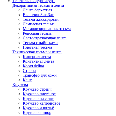
Текстильная фурнитура
Декоративная тесьма и лента
Лента бархатная
Вьюнчик Зиг-Заг
Тесьма жаккардовая
Лампасная тесьма
Металлизированная тесьма
Репсовая тесьма
Светоотражающая лента
Тесьма с пайетками
Плетёная тесьма
Техническая тесьма и лента
Киперная лента
Контактная лента
Косая бейка
Стропа
Трансфер для кожи
Кант
Кружева
Кружево стрейч
Кружево плетёное
Кружево на сетке
Кружево капроновое
Кружево и шитьё
Кружево гипюр