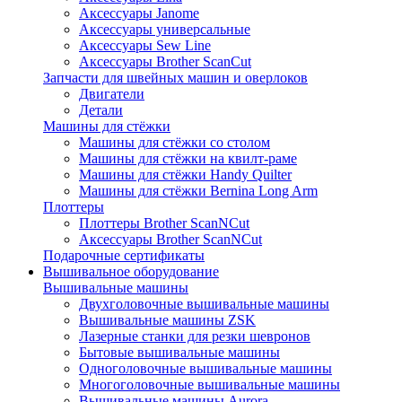
Аксессуары Janome
Аксессуары универсальные
Аксессуары Sew Line
Аксессуары Brother ScanCut
Запчасти для швейных машин и оверлоков
Двигатели
Детали
Машины для стёжки
Машины для стёжки со столом
Машины для стёжки на квилт-раме
Машины для стёжки Handy Quilter
Машины для стёжки Bernina Long Arm
Плоттеры
Плоттеры Brother ScanNCut
Аксессуары Brother ScanNCut
Подарочные сертификаты
Вышивальное оборудование
Вышивальные машины
Двухголовочные вышивальные машины
Вышивальные машины ZSK
Лазерные станки для резки шевронов
Бытовые вышивальные машины
Одноголовочные вышивальные машины
Многоголовочные вышивальные машины
Вышивальные машины Aurora