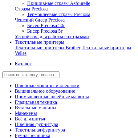
Пришивные стразы Asfourelle
Стразы Preciosa
Термоклеевые стразы Preciosa
Чешский бисер Preciosa
Бисер Preciosa 50г
Бисер Preciosa 5г
Устройства для работы со стразами
Текстильные принтеры
Текстильные принтеры Brother
Текстильные принтеры
Velles
Каталог
Швейные машины и оверлоки
Вышивальное оборудование
Промышленные швейные машины
Гладильная техника
Вязальные машины
Манекены
Всё для шитья
Швейная фурнитура
Текстильная фурнитура
Ручная вышивка