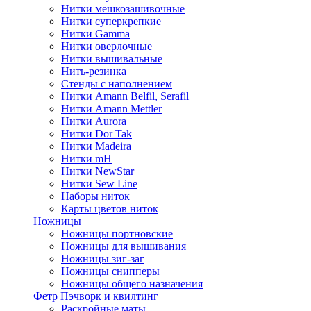
Нитки мешкозашивочные
Нитки суперкрепкие
Нитки Gamma
Нитки оверлочные
Нитки вышивальные
Нить-резинка
Стенды с наполнением
Нитки Amann Belfil, Serafil
Нитки Amann Mettler
Нитки Aurora
Нитки Dor Tak
Нитки Madeira
Нитки mH
Нитки NewStar
Нитки Sew Line
Наборы ниток
Карты цветов ниток
Ножницы
Ножницы портновские
Ножницы для вышивания
Ножницы зиг-заг
Ножницы снипперы
Ножницы общего назначения
Фетр
Пэчворк и квилтинг
Раскройные маты