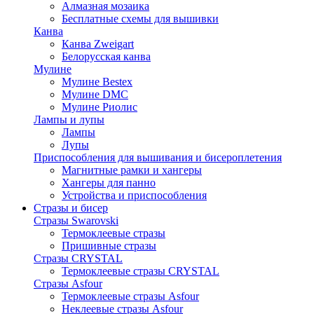
Алмазная мозаика
Бесплатные схемы для вышивки
Канва
Канва Zweigart
Белорусская канва
Мулине
Мулине Bestex
Мулине DMC
Мулине Риолис
Лампы и лупы
Лампы
Лупы
Приспособления для вышивания и бисероплетения
Магнитные рамки и хангеры
Хангеры для панно
Устройства и приспособления
Стразы и бисер
Стразы Swarovski
Термоклеевые стразы
Пришивные стразы
Стразы CRYSTAL
Термоклеевые стразы CRYSTAL
Стразы Asfour
Термоклеевые стразы Asfour
Неклеевые стразы Asfour