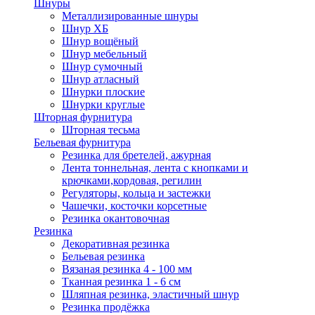
Шнуры
Металлизированные шнуры
Шнур ХБ
Шнур вощёный
Шнур мебельный
Шнур сумочный
Шнур атласный
Шнурки плоские
Шнурки круглые
Шторная фурнитура
Шторная тесьма
Бельевая фурнитура
Резинка для бретелей, ажурная
Лента тоннельная, лента с кнопками и
крючками,кордовая, регилин
Регуляторы, кольца и застежки
Чашечки, косточки корсетные
Резинка окантовочная
Резинка
Декоративная резинка
Бельевая резинка
Вязаная резинка 4 - 100 мм
Тканная резинка 1 - 6 см
Шляпная резинка, эластичный шнур
Резинка продёжка