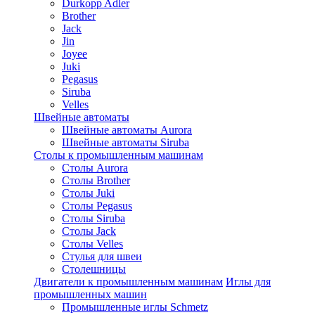
Durkopp Adler
Brother
Jack
Jin
Joyee
Juki
Pegasus
Siruba
Velles
Швейные автоматы
Швейные автоматы Aurora
Швейные автоматы Siruba
Столы к промышленным машинам
Столы Aurora
Столы Brother
Столы Juki
Столы Pegasus
Столы Siruba
Столы Jack
Столы Velles
Стулья для швеи
Столешницы
Двигатели к промышленным машинам
Иглы для
промышленных машин
Промышленные иглы Schmetz