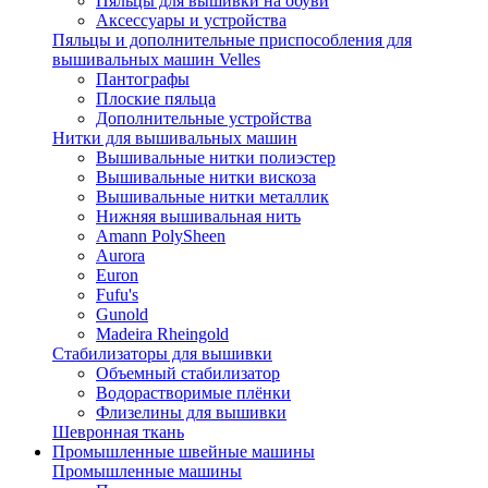
Пяльцы для вышивки на обуви
Аксессуары и устройства
Пяльцы и дополнительные приспособления для
вышивальных машин Velles
Пантографы
Плоские пяльца
Дополнительные устройства
Нитки для вышивальных машин
Вышивальные нитки полиэстер
Вышивальные нитки вискоза
Вышивальные нитки металлик
Нижняя вышивальная нить
Amann PolySheen
Aurora
Euron
Fufu's
Gunold
Madeira Rheingold
Стабилизаторы для вышивки
Объемный стабилизатор
Водорастворимые плёнки
Флизелины для вышивки
Шевронная ткань
Промышленные швейные машины
Промышленные машины