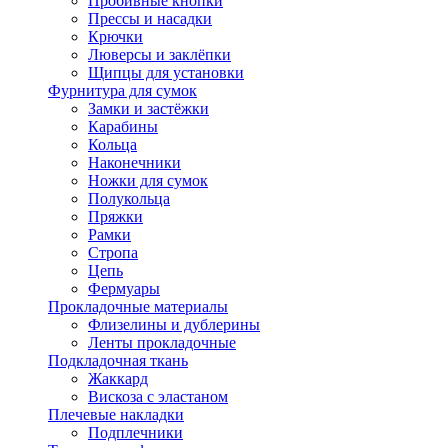
Пробивные кнопки
Прессы и насадки
Крючки
Люверсы и заклёпки
Щипцы для установки
Фурнитура для сумок
Замки и застёжки
Карабины
Кольца
Наконечники
Ножки для сумок
Полукольца
Пряжки
Рамки
Стропа
Цепь
Фермуары
Прокладочные материалы
Флизелины и дублерины
Ленты прокладочные
Подкладочная ткань
Жаккард
Вискоза с эластаном
Плечевые накладки
Подплечники