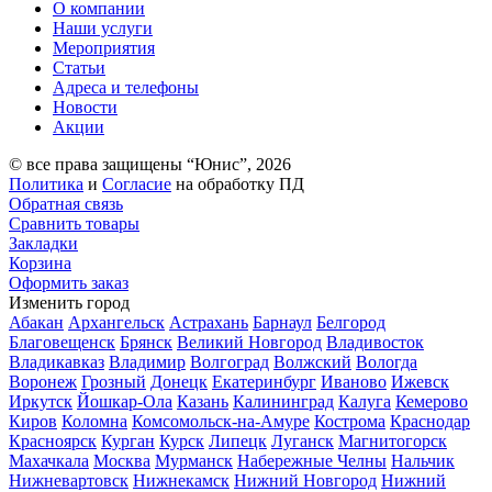
О компании
Наши услуги
Мероприятия
Статьи
Адреса и телефоны
Новости
Акции
© все права защищены “Юнис”, 2026
Политика
и
Согласие
на обработку ПД
Обратная связь
Сравнить товары
Закладки
Корзина
Оформить заказ
Изменить город
Абакан
Архангельск
Астрахань
Барнаул
Белгород
Благовещенск
Брянск
Великий Новгород
Владивосток
Владикавказ
Владимир
Волгоград
Волжский
Вологда
Воронеж
Грозный
Донецк
Екатеринбург
Иваново
Ижевск
Иркутск
Йошкар-Ола
Казань
Калининград
Калуга
Кемерово
Киров
Коломна
Комсомольск-на-Амуре
Кострома
Краснодар
Красноярск
Курган
Курск
Липецк
Луганск
Магнитогорск
Махачкала
Москва
Мурманск
Набережные Челны
Нальчик
Нижневартовск
Нижнекамск
Нижний Новгород
Нижний