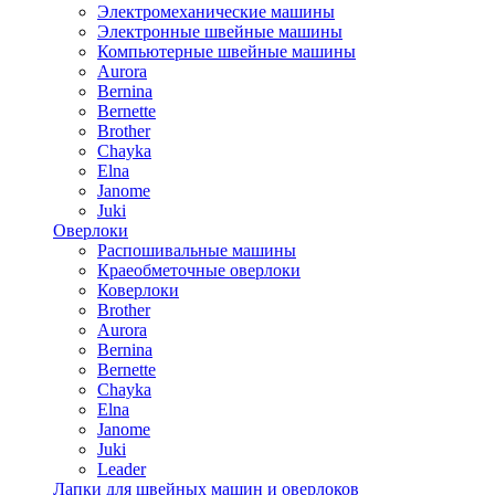
Электромеханические машины
Электронные швейные машины
Компьютерные швейные машины
Aurora
Bernina
Bernette
Brother
Chayka
Elna
Janome
Juki
Оверлоки
Распошивальные машины
Краеобметочные оверлоки
Коверлоки
Brother
Aurora
Bernina
Bernette
Chayka
Elna
Janome
Juki
Leader
Лапки для швейных машин и оверлоков