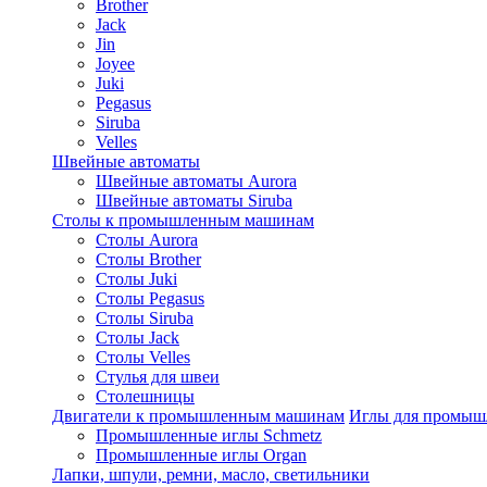
Brother
Jack
Jin
Joyee
Juki
Pegasus
Siruba
Velles
Швейные автоматы
Швейные автоматы Aurora
Швейные автоматы Siruba
Столы к промышленным машинам
Столы Aurora
Столы Brother
Столы Juki
Столы Pegasus
Столы Siruba
Столы Jack
Столы Velles
Стулья для швеи
Столешницы
Двигатели к промышленным машинам
Иглы для промы
Промышленные иглы Schmetz
Промышленные иглы Organ
Лапки, шпули, ремни, масло, светильники