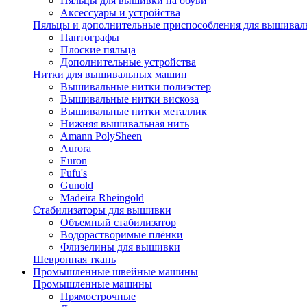
Пяльцы для вышивки на обуви
Аксессуары и устройства
Пяльцы и дополнительные приспособления для вышиваль
Пантографы
Плоские пяльца
Дополнительные устройства
Нитки для вышивальных машин
Вышивальные нитки полиэстер
Вышивальные нитки вискоза
Вышивальные нитки металлик
Нижняя вышивальная нить
Amann PolySheen
Aurora
Euron
Fufu's
Gunold
Madeira Rheingold
Стабилизаторы для вышивки
Объемный стабилизатор
Водорастворимые плёнки
Флизелины для вышивки
Шевронная ткань
Промышленные швейные машины
Промышленные машины
Прямострочные