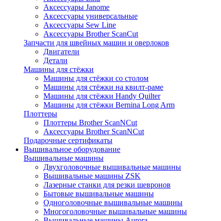
Аксессуары Janome
Аксессуары универсальные
Аксессуары Sew Line
Аксессуары Brother ScanCut
Запчасти для швейных машин и оверлоков
Двигатели
Детали
Машины для стёжки
Машины для стёжки со столом
Машины для стёжки на квилт-раме
Машины для стёжки Handy Quilter
Машины для стёжки Bernina Long Arm
Плоттеры
Плоттеры Brother ScanNCut
Аксессуары Brother ScanNCut
Подарочные сертификаты
Вышивальное оборудование
Вышивальные машины
Двухголовочные вышивальные машины
Вышивальные машины ZSK
Лазерные станки для резки шевронов
Бытовые вышивальные машины
Одноголовочные вышивальные машины
Многоголовочные вышивальные машины
Вышивальные машины Aurora