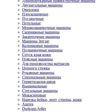
Длиннорукавные прямострочные машины
Двухигольные машины
Оверлоки
Плоскошовные
Пуговичные
Петельные
Мешкозашивочные машины
Скорняжные машины
Закрепочные машины
Машины Зигзаг
Колонковые машины
Подшивочные машины
Спуск края кожи
Поясные машины
Для производства матрасов
Цепного стежка
Рукавные машины
Специальные машины
Герметизация швов
Вышивальные
Стегальные машины
Мокасиновые
Нарезка бейки, лент, стропы, кожи
Aurora
Durkopp Adler