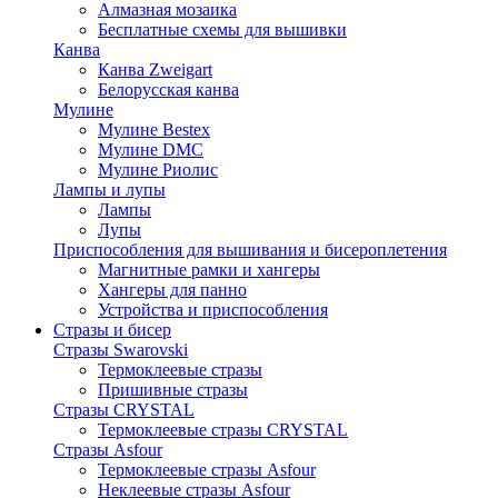
Алмазная мозаика
Бесплатные схемы для вышивки
Канва
Канва Zweigart
Белорусская канва
Мулине
Мулине Bestex
Мулине DMC
Мулине Риолис
Лампы и лупы
Лампы
Лупы
Приспособления для вышивания и бисероплетения
Магнитные рамки и хангеры
Хангеры для панно
Устройства и приспособления
Стразы и бисер
Стразы Swarovski
Термоклеевые стразы
Пришивные стразы
Стразы CRYSTAL
Термоклеевые стразы CRYSTAL
Стразы Asfour
Термоклеевые стразы Asfour
Неклеевые стразы Asfour