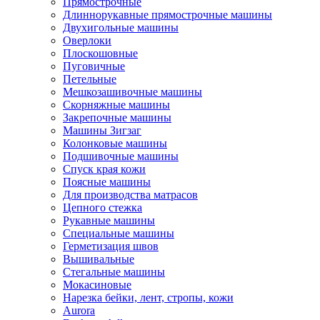
Прямострочные
Длиннорукавные прямострочные машины
Двухигольные машины
Оверлоки
Плоскошовные
Пуговичные
Петельные
Мешкозашивочные машины
Скорняжные машины
Закрепочные машины
Машины Зигзаг
Колонковые машины
Подшивочные машины
Спуск края кожи
Поясные машины
Для производства матрасов
Цепного стежка
Рукавные машины
Специальные машины
Герметизация швов
Вышивальные
Стегальные машины
Мокасиновые
Нарезка бейки, лент, стропы, кожи
Aurora