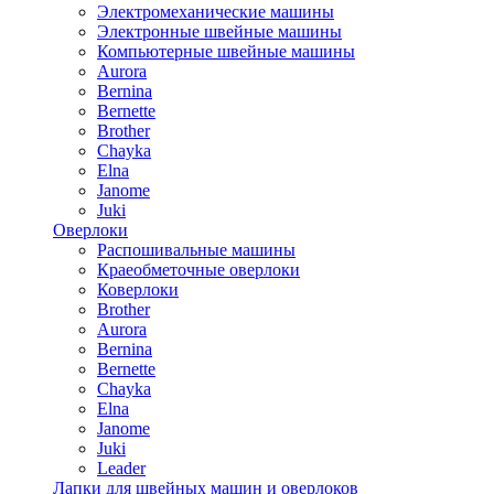
Электромеханические машины
Электронные швейные машины
Компьютерные швейные машины
Aurora
Bernina
Bernette
Brother
Chayka
Elna
Janome
Juki
Оверлоки
Распошивальные машины
Краеобметочные оверлоки
Коверлоки
Brother
Aurora
Bernina
Bernette
Chayka
Elna
Janome
Juki
Leader
Лапки для швейных машин и оверлоков