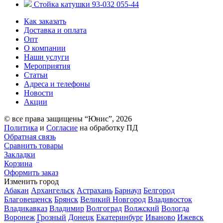
Стойка катушки 93-032 055-44
Как заказать
Доставка и оплата
Опт
О компании
Наши услуги
Мероприятия
Статьи
Адреса и телефоны
Новости
Акции
© все права защищены “Юнис”, 2026
Политика
и
Согласие
на обработку ПД
Обратная связь
Сравнить товары
Закладки
Корзина
Оформить заказ
Изменить город
Абакан
Архангельск
Астрахань
Барнаул
Белгород
Благовещенск
Брянск
Великий Новгород
Владивосток
Владикавказ
Владимир
Волгоград
Волжский
Вологда
Воронеж
Грозный
Донецк
Екатеринбург
Иваново
Ижевск