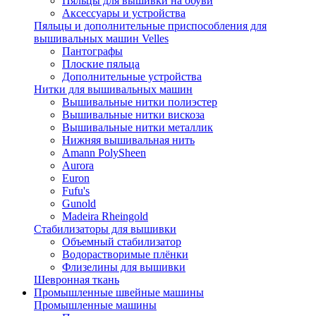
Пяльцы для вышивки на обуви
Аксессуары и устройства
Пяльцы и дополнительные приспособления для
вышивальных машин Velles
Пантографы
Плоские пяльца
Дополнительные устройства
Нитки для вышивальных машин
Вышивальные нитки полиэстер
Вышивальные нитки вискоза
Вышивальные нитки металлик
Нижняя вышивальная нить
Amann PolySheen
Aurora
Euron
Fufu's
Gunold
Madeira Rheingold
Стабилизаторы для вышивки
Объемный стабилизатор
Водорастворимые плёнки
Флизелины для вышивки
Шевронная ткань
Промышленные швейные машины
Промышленные машины