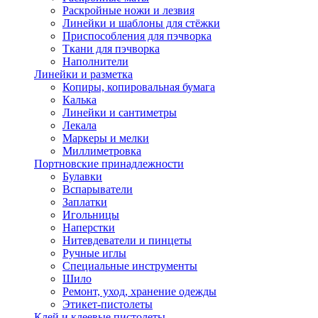
Раскройные ножи и лезвия
Линейки и шаблоны для стёжки
Приспособления для пэчворка
Ткани для пэчворка
Наполнители
Линейки и разметка
Копиры, копировальная бумага
Калька
Линейки и сантиметры
Лекала
Маркеры и мелки
Миллиметровка
Портновские принадлежности
Булавки
Вспарыватели
Заплатки
Игольницы
Наперстки
Нитевдеватели и пинцеты
Ручные иглы
Специальные инструменты
Шило
Ремонт, уход, хранение одежды
Этикет-пистолеты
Клей и клеевые пистолеты