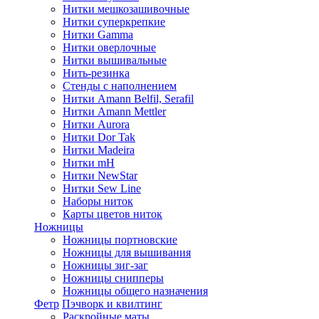
Нитки мешкозашивочные
Нитки суперкрепкие
Нитки Gamma
Нитки оверлочные
Нитки вышивальные
Нить-резинка
Стенды с наполнением
Нитки Amann Belfil, Serafil
Нитки Amann Mettler
Нитки Aurora
Нитки Dor Tak
Нитки Madeira
Нитки mH
Нитки NewStar
Нитки Sew Line
Наборы ниток
Карты цветов ниток
Ножницы
Ножницы портновские
Ножницы для вышивания
Ножницы зиг-заг
Ножницы снипперы
Ножницы общего назначения
Фетр
Пэчворк и квилтинг
Раскройные маты