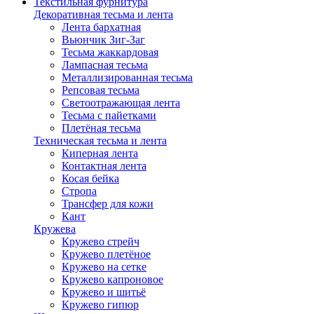
Текстильная фурнитура
Декоративная тесьма и лента
Лента бархатная
Вьюнчик Зиг-Заг
Тесьма жаккардовая
Лампасная тесьма
Металлизированная тесьма
Репсовая тесьма
Светоотражающая лента
Тесьма с пайетками
Плетёная тесьма
Техническая тесьма и лента
Киперная лента
Контактная лента
Косая бейка
Стропа
Трансфер для кожи
Кант
Кружева
Кружево стрейч
Кружево плетёное
Кружево на сетке
Кружево капроновое
Кружево и шитьё
Кружево гипюр