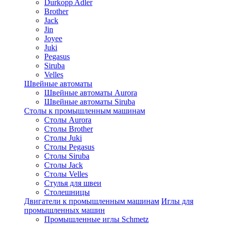
Durkopp Adler
Brother
Jack
Jin
Joyee
Juki
Pegasus
Siruba
Velles
Швейные автоматы
Швейные автоматы Aurora
Швейные автоматы Siruba
Столы к промышленным машинам
Столы Aurora
Столы Brother
Столы Juki
Столы Pegasus
Столы Siruba
Столы Jack
Столы Velles
Стулья для швеи
Столешницы
Двигатели к промышленным машинам
Иглы для
промышленных машин
Промышленные иглы Schmetz