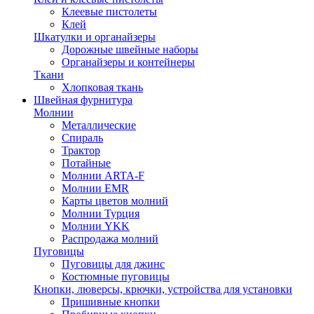
Клеевые пистолеты
Клей
Шкатулки и органайзеры
Дорожные швейные наборы
Органайзеры и контейнеры
Ткани
Хлопковая ткань
Швейная фурнитура
Молнии
Металлические
Спираль
Трактор
Потайные
Молнии ARTA-F
Молнии EMR
Карты цветов молний
Молнии Турция
Молнии YKK
Распродажа молний
Пуговицы
Пуговицы для джинс
Костюмные пуговицы
Кнопки, люверсы, крючки, устройства для установки
Пришивные кнопки