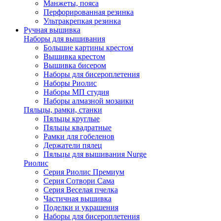
Манжеты, пояса
Перфорированная резинка
Ультракрепкая резинка
Ручная вышивка
Наборы для вышивания
Большие картины крестом
Вышивка крестом
Вышивка бисером
Наборы для бисероплетения
Наборы Риолис
Наборы МП студия
Наборы алмазной мозаики
Пяльцы, рамки, станки
Пяльцы круглые
Пяльцы квадратные
Рамки для гобеленов
Держатели пялец
Пяльцы для вышивания Nurge
Риолис
Серия Риолис Премиум
Серия Сотвори Сама
Серия Веселая пчелка
Частичная вышивка
Поделки и украшения
Наборы для бисероплетения