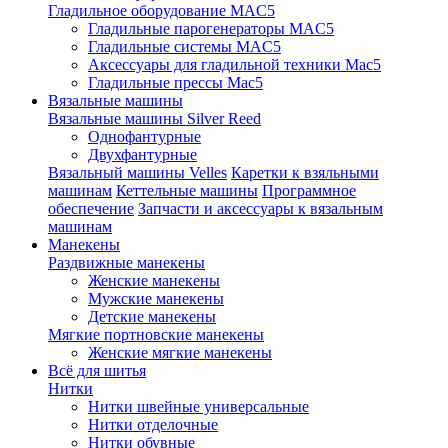
Гладильное оборудование MAC5
Гладильные парогенераторы MAC5
Гладильные системы MAC5
Аксессуары для гладильной техники Mac5
Гладильные прессы Mac5
Вязальные машины
Вязальные машины Silver Reed
Однофантурные
Двухфантурные
Вязальный машины Velles
Каретки к взяльными
машинам
Кеттельные машины
Программное
обеспечение
Запчасти и аксессуары к вязальным
машинам
Манекены
Раздвижные манекены
Женские манекены
Мужские манекены
Детские манекены
Мягкие портновские манекены
Женские мягкие манекены
Всё для шитья
Нитки
Нитки швейные универсальные
Нитки отделочные
Нитки обувные