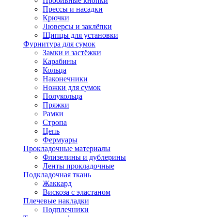
Пробивные кнопки
Прессы и насадки
Крючки
Люверсы и заклёпки
Щипцы для установки
Фурнитура для сумок
Замки и застёжки
Карабины
Кольца
Наконечники
Ножки для сумок
Полукольца
Пряжки
Рамки
Стропа
Цепь
Фермуары
Прокладочные материалы
Флизелины и дублерины
Ленты прокладочные
Подкладочная ткань
Жаккард
Вискоза с эластаном
Плечевые накладки
Подплечники