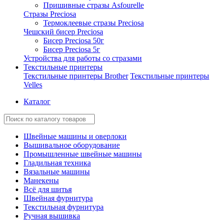
Пришивные стразы Asfourelle
Стразы Preciosa
Термоклеевые стразы Preciosa
Чешский бисер Preciosa
Бисер Preciosa 50г
Бисер Preciosa 5г
Устройства для работы со стразами
Текстильные принтеры
Текстильные принтеры Brother
Текстильные принтеры
Velles
Каталог
Швейные машины и оверлоки
Вышивальное оборудование
Промышленные швейные машины
Гладильная техника
Вязальные машины
Манекены
Всё для шитья
Швейная фурнитура
Текстильная фурнитура
Ручная вышивка