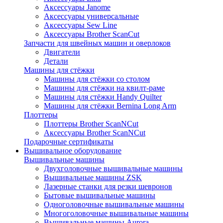
Аксессуары Janome
Аксессуары универсальные
Аксессуары Sew Line
Аксессуары Brother ScanCut
Запчасти для швейных машин и оверлоков
Двигатели
Детали
Машины для стёжки
Машины для стёжки со столом
Машины для стёжки на квилт-раме
Машины для стёжки Handy Quilter
Машины для стёжки Bernina Long Arm
Плоттеры
Плоттеры Brother ScanNCut
Аксессуары Brother ScanNCut
Подарочные сертификаты
Вышивальное оборудование
Вышивальные машины
Двухголовочные вышивальные машины
Вышивальные машины ZSK
Лазерные станки для резки шевронов
Бытовые вышивальные машины
Одноголовочные вышивальные машины
Многоголовочные вышивальные машины
Вышивальные машины Aurora