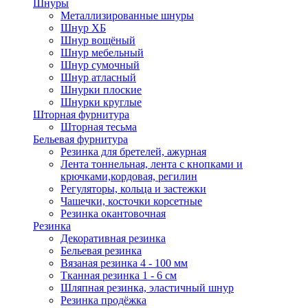
Шнуры
Металлизированные шнуры
Шнур ХБ
Шнур вощёный
Шнур мебельный
Шнур сумочный
Шнур атласный
Шнурки плоские
Шнурки круглые
Шторная фурнитура
Шторная тесьма
Бельевая фурнитура
Резинка для бретелей, ажурная
Лента тоннельная, лента с кнопками и
крючками,кордовая, регилин
Регуляторы, кольца и застежки
Чашечки, косточки корсетные
Резинка окантовочная
Резинка
Декоративная резинка
Бельевая резинка
Вязаная резинка 4 - 100 мм
Тканная резинка 1 - 6 см
Шляпная резинка, эластичный шнур
Резинка продёжка