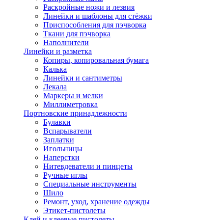
Раскройные ножи и лезвия
Линейки и шаблоны для стёжки
Приспособления для пэчворка
Ткани для пэчворка
Наполнители
Линейки и разметка
Копиры, копировальная бумага
Калька
Линейки и сантиметры
Лекала
Маркеры и мелки
Миллиметровка
Портновские принадлежности
Булавки
Вспарыватели
Заплатки
Игольницы
Наперстки
Нитевдеватели и пинцеты
Ручные иглы
Специальные инструменты
Шило
Ремонт, уход, хранение одежды
Этикет-пистолеты
Клей и клеевые пистолеты