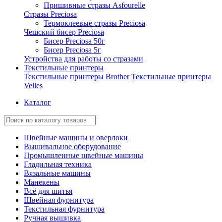
Пришивные стразы Asfourelle
Стразы Preciosa
Термоклеевые стразы Preciosa
Чешский бисер Preciosa
Бисер Preciosa 50г
Бисер Preciosa 5г
Устройства для работы со стразами
Текстильные принтеры
Текстильные принтеры Brother
Текстильные принтеры
Velles
Каталог
Швейные машины и оверлоки
Вышивальное оборудование
Промышленные швейные машины
Гладильная техника
Вязальные машины
Манекены
Всё для шитья
Швейная фурнитура
Текстильная фурнитура
Ручная вышивка