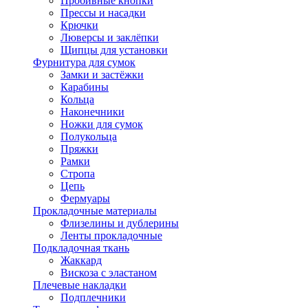
Пробивные кнопки
Прессы и насадки
Крючки
Люверсы и заклёпки
Щипцы для установки
Фурнитура для сумок
Замки и застёжки
Карабины
Кольца
Наконечники
Ножки для сумок
Полукольца
Пряжки
Рамки
Стропа
Цепь
Фермуары
Прокладочные материалы
Флизелины и дублерины
Ленты прокладочные
Подкладочная ткань
Жаккард
Вискоза с эластаном
Плечевые накладки
Подплечники