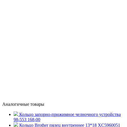
Аналогичные товары
Кольцо запорно-прижимное челночного устройства
98-553 168-00
Кольцо Brother пялец внутреннее 13*18 XC5960051