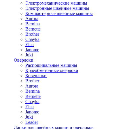
Электромеханические машины
Электронные швейные машины
Компьютерные швейные машины
Aurora
Bernina
Bernette
Brother
Chayka
Elna
Janome
Juki
Оверлоки
Распошивальные машины
Краеобметочные оверлоки
Коверлоки
Brother
Aurora
Bernina
Bernette
Chayka
Elna
Janome
Juki
Leader
Лапки для швейных машин и оверлоков