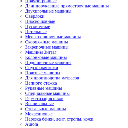
Прямострочные
Длиннорукавные прямострочные машины
Двухигольные машины
Оверлоки
Плоскошовные
Пуговичные
Петельные
Мешкозашивочные машины
Скорняжные машины
Закрепочные машины
Машины Зигзаг
Колонковые машины
Подшивочные машины
Спуск края кожи
Поясные машины
Для производства матрасов
Цепного стежка
Рукавные машины
Специальные машины
Герметизация швов
Вышивальные
Стегальные машины
Мокасиновые
Нарезка бейки, лент, стропы, кожи
Aurora