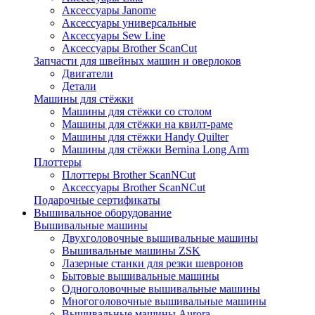
Аксессуары Janome
Аксессуары универсальные
Аксессуары Sew Line
Аксессуары Brother ScanCut
Запчасти для швейных машин и оверлоков
Двигатели
Детали
Машины для стёжки
Машины для стёжки со столом
Машины для стёжки на квилт-раме
Машины для стёжки Handy Quilter
Машины для стёжки Bernina Long Arm
Плоттеры
Плоттеры Brother ScanNCut
Аксессуары Brother ScanNCut
Подарочные сертификаты
Вышивальное оборудование
Вышивальные машины
Двухголовочные вышивальные машины
Вышивальные машины ZSK
Лазерные станки для резки шевронов
Бытовые вышивальные машины
Одноголовочные вышивальные машины
Многоголовочные вышивальные машины
Вышивальные машины Aurora