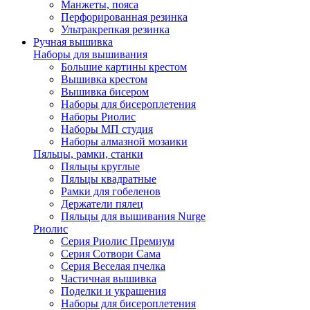
Манжеты, пояса
Перфорированная резинка
Ультракрепкая резинка
Ручная вышивка
Наборы для вышивания
Большие картины крестом
Вышивка крестом
Вышивка бисером
Наборы для бисероплетения
Наборы Риолис
Наборы МП студия
Наборы алмазной мозаики
Пяльцы, рамки, станки
Пяльцы круглые
Пяльцы квадратные
Рамки для гобеленов
Держатели пялец
Пяльцы для вышивания Nurge
Риолис
Серия Риолис Премиум
Серия Сотвори Сама
Серия Веселая пчелка
Частичная вышивка
Поделки и украшения
Наборы для бисероплетения