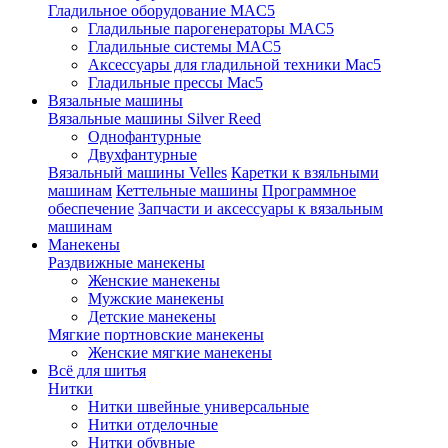
Гладильное оборудование MAC5
Гладильные парогенераторы MAC5
Гладильные системы MAC5
Аксессуары для гладильной техники Mac5
Гладильные прессы Mac5
Вязальные машины
Вязальные машины Silver Reed
Однофантурные
Двухфантурные
Вязальный машины Velles
Каретки к взяльными
машинам
Кеттельные машины
Программное
обеспечение
Запчасти и аксессуары к вязальным
машинам
Манекены
Раздвижные манекены
Женские манекены
Мужские манекены
Детские манекены
Мягкие портновские манекены
Женские мягкие манекены
Всё для шитья
Нитки
Нитки швейные универсальные
Нитки отделочные
Нитки обувные