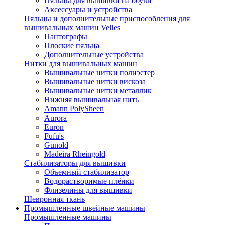
Пяльцы для вышивки на обуви
Аксессуары и устройства
Пяльцы и дополнительные приспособления для
вышивальных машин Velles
Пантографы
Плоские пяльца
Дополнительные устройства
Нитки для вышивальных машин
Вышивальные нитки полиэстер
Вышивальные нитки вискоза
Вышивальные нитки металлик
Нижняя вышивальная нить
Amann PolySheen
Aurora
Euron
Fufu's
Gunold
Madeira Rheingold
Стабилизаторы для вышивки
Объемный стабилизатор
Водорастворимые плёнки
Флизелины для вышивки
Шевронная ткань
Промышленные швейные машины
Промышленные машины