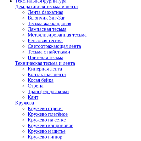
Текстильная фурнитура
Декоративная тесьма и лента
Лента бархатная
Вьюнчик Зиг-Заг
Тесьма жаккардовая
Лампасная тесьма
Металлизированная тесьма
Репсовая тесьма
Светоотражающая лента
Тесьма с пайетками
Плетёная тесьма
Техническая тесьма и лента
Киперная лента
Контактная лента
Косая бейка
Стропа
Трансфер для кожи
Кант
Кружева
Кружево стрейч
Кружево плетёное
Кружево на сетке
Кружево капроновое
Кружево и шитьё
Кружево гипюр