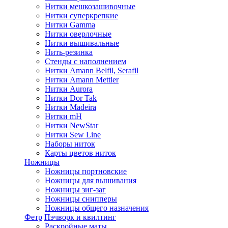
Нитки мешкозашивочные
Нитки суперкрепкие
Нитки Gamma
Нитки оверлочные
Нитки вышивальные
Нить-резинка
Стенды с наполнением
Нитки Amann Belfil, Serafil
Нитки Amann Mettler
Нитки Aurora
Нитки Dor Tak
Нитки Madeira
Нитки mH
Нитки NewStar
Нитки Sew Line
Наборы ниток
Карты цветов ниток
Ножницы
Ножницы портновские
Ножницы для вышивания
Ножницы зиг-заг
Ножницы снипперы
Ножницы общего назначения
Фетр
Пэчворк и квилтинг
Раскройные маты