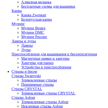
Алмазная мозаика
Бесплатные схемы для вышивки
Канва
Канва Zweigart
Белорусская канва
Мулине
Мулине Bestex
Мулине DMC
Мулине Риолис
Лампы и лупы
Лампы
Лупы
Приспособления для вышивания и бисероплетения
Магнитные рамки и хангеры
Хангеры для панно
Устройства и приспособления
Стразы и бисер
Стразы Swarovski
Термоклеевые стразы
Пришивные стразы
Стразы CRYSTAL
Термоклеевые стразы CRYSTAL
Стразы Asfour
Термоклеевые стразы Asfour
Неклеевые стразы Asfour