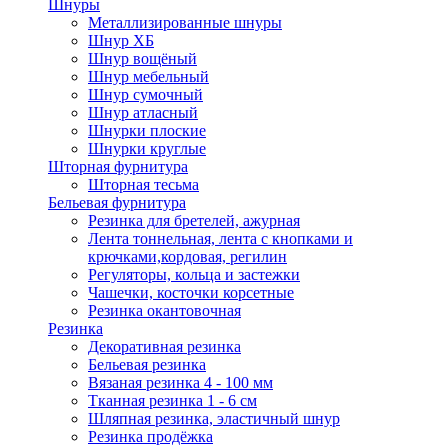
Шнуры
Металлизированные шнуры
Шнур ХБ
Шнур вощёный
Шнур мебельный
Шнур сумочный
Шнур атласный
Шнурки плоские
Шнурки круглые
Шторная фурнитура
Шторная тесьма
Бельевая фурнитура
Резинка для бретелей, ажурная
Лента тоннельная, лента с кнопками и
крючками,кордовая, регилин
Регуляторы, кольца и застежки
Чашечки, косточки корсетные
Резинка окантовочная
Резинка
Декоративная резинка
Бельевая резинка
Вязаная резинка 4 - 100 мм
Тканная резинка 1 - 6 см
Шляпная резинка, эластичный шнур
Резинка продёжка