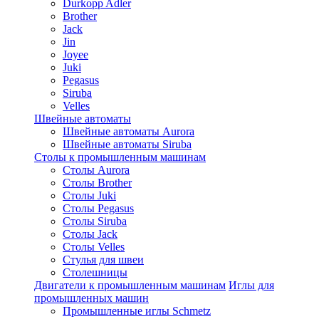
Durkopp Adler
Brother
Jack
Jin
Joyee
Juki
Pegasus
Siruba
Velles
Швейные автоматы
Швейные автоматы Aurora
Швейные автоматы Siruba
Столы к промышленным машинам
Столы Aurora
Столы Brother
Столы Juki
Столы Pegasus
Столы Siruba
Столы Jack
Столы Velles
Стулья для швеи
Столешницы
Двигатели к промышленным машинам
Иглы для
промышленных машин
Промышленные иглы Schmetz