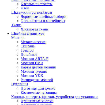
Клеевые пистолеты
Клей
Шкатулки и органайзеры
Дорожные швейные наборы
Органайзеры и контейнеры
Ткани
Хлопковая ткань
Швейная фурнитура
Молнии
Металлические
Спираль
Трактор
Потайные
Молнии ARTA-F
Молнии EMR
Карты цветов молний
Молнии Турция
Молнии YKK
Распродажа молний
Пуговицы
Пуговицы для джинс
Костюмные пуговицы
Кнопки, люверсы, крючки, устройства для установки
Пришивные кнопки