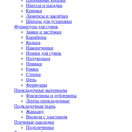
Пробивные кнопки
Прессы и насадки
Крючки
Люверсы и заклёпки
Щипцы для установки
Фурнитура для сумок
Замки и застёжки
Карабины
Кольца
Наконечники
Ножки для сумок
Полукольца
Пряжки
Рамки
Стропа
Цепь
Фермуары
Прокладочные материалы
Флизелины и дублерины
Ленты прокладочные
Подкладочная ткань
Жаккард
Вискоза с эластаном
Плечевые накладки
Подплечники