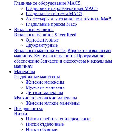
Гладильное оборудование MAC5
Гладильные парогенераторы MAC5
Гладильные системы MAC5
Аксессуары для гладильной техники Mac5
Гладильные прессы Mac5
Вязальные машины
Вязальные машины Silver Reed
Однофантурные
Двухфантурные
Вязальный машины Velles
Каретки к взяльными
машинам
Кеттельные машины
Программное
обеспечение
Запчасти и аксессуары к вязальным
машинам
Манекены
Раздвижные манекены
Женские манекены
Мужские манекены
Детские манекены
Мягкие портновские манекены
Женские мягкие манекены
Всё для шитья
Нитки
Нитки швейные универсальные
Нитки отделочные
Нитки обувные