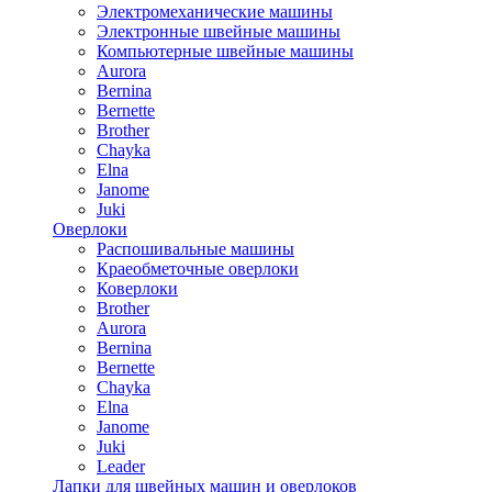
Электромеханические машины
Электронные швейные машины
Компьютерные швейные машины
Aurora
Bernina
Bernette
Brother
Chayka
Elna
Janome
Juki
Оверлоки
Распошивальные машины
Краеобметочные оверлоки
Коверлоки
Brother
Aurora
Bernina
Bernette
Chayka
Elna
Janome
Juki
Leader
Лапки для швейных машин и оверлоков