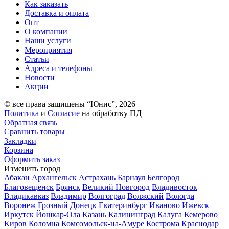
Как заказать
Доставка и оплата
Опт
О компании
Наши услуги
Мероприятия
Статьи
Адреса и телефоны
Новости
Акции
© все права защищены “Юнис”, 2026
Политика
и
Согласие
на обработку ПД
Обратная связь
Сравнить товары
Закладки
Корзина
Оформить заказ
Изменить город
Абакан
Архангельск
Астрахань
Барнаул
Белгород
Благовещенск
Брянск
Великий Новгород
Владивосток
Владикавказ
Владимир
Волгоград
Волжский
Вологда
Воронеж
Грозный
Донецк
Екатеринбург
Иваново
Ижевск
Иркутск
Йошкар-Ола
Казань
Калининград
Калуга
Кемерово
Киров
Коломна
Комсомольск-на-Амуре
Кострома
Краснодар