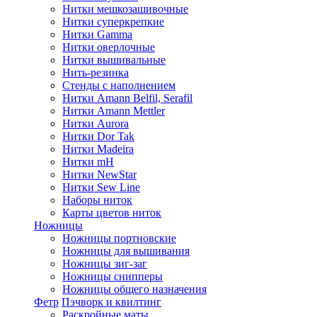
Нитки мешкозашивочные
Нитки суперкрепкие
Нитки Gamma
Нитки оверлочные
Нитки вышивальные
Нить-резинка
Стенды с наполнением
Нитки Amann Belfil, Serafil
Нитки Amann Mettler
Нитки Aurora
Нитки Dor Tak
Нитки Madeira
Нитки mH
Нитки NewStar
Нитки Sew Line
Наборы ниток
Карты цветов ниток
Ножницы
Ножницы портновские
Ножницы для вышивания
Ножницы зиг-заг
Ножницы снипперы
Ножницы общего назначения
Фетр
Пэчворк и квилтинг
Раскройные маты