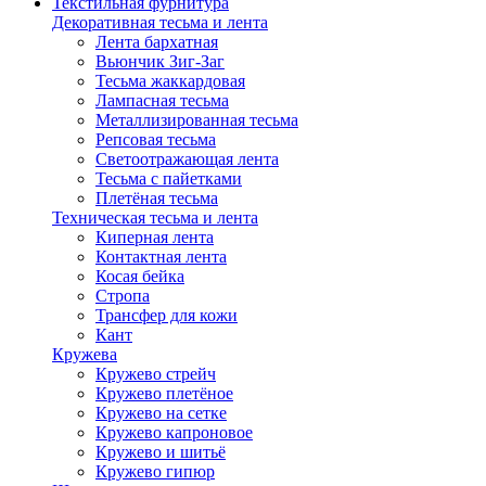
Текстильная фурнитура
Декоративная тесьма и лента
Лента бархатная
Вьюнчик Зиг-Заг
Тесьма жаккардовая
Лампасная тесьма
Металлизированная тесьма
Репсовая тесьма
Светоотражающая лента
Тесьма с пайетками
Плетёная тесьма
Техническая тесьма и лента
Киперная лента
Контактная лента
Косая бейка
Стропа
Трансфер для кожи
Кант
Кружева
Кружево стрейч
Кружево плетёное
Кружево на сетке
Кружево капроновое
Кружево и шитьё
Кружево гипюр