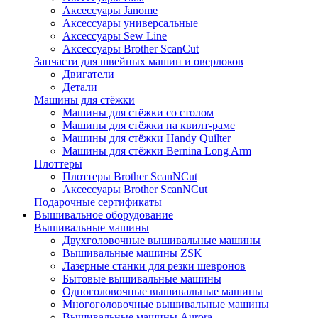
Аксессуары Janome
Аксессуары универсальные
Аксессуары Sew Line
Аксессуары Brother ScanCut
Запчасти для швейных машин и оверлоков
Двигатели
Детали
Машины для стёжки
Машины для стёжки со столом
Машины для стёжки на квилт-раме
Машины для стёжки Handy Quilter
Машины для стёжки Bernina Long Arm
Плоттеры
Плоттеры Brother ScanNCut
Аксессуары Brother ScanNCut
Подарочные сертификаты
Вышивальное оборудование
Вышивальные машины
Двухголовочные вышивальные машины
Вышивальные машины ZSK
Лазерные станки для резки шевронов
Бытовые вышивальные машины
Одноголовочные вышивальные машины
Многоголовочные вышивальные машины
Вышивальные машины Aurora