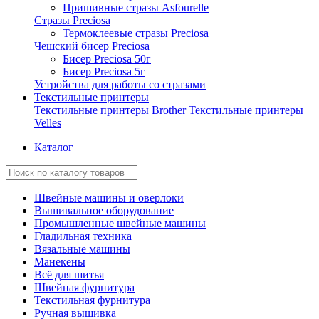
Пришивные стразы Asfourelle
Стразы Preciosa
Термоклеевые стразы Preciosa
Чешский бисер Preciosa
Бисер Preciosa 50г
Бисер Preciosa 5г
Устройства для работы со стразами
Текстильные принтеры
Текстильные принтеры Brother
Текстильные принтеры
Velles
Каталог
Швейные машины и оверлоки
Вышивальное оборудование
Промышленные швейные машины
Гладильная техника
Вязальные машины
Манекены
Всё для шитья
Швейная фурнитура
Текстильная фурнитура
Ручная вышивка