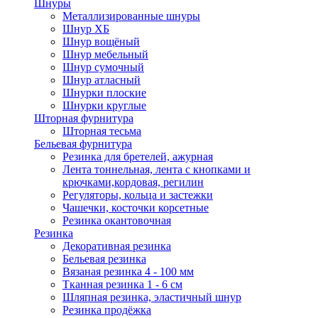
Шнуры
Металлизированные шнуры
Шнур ХБ
Шнур вощёный
Шнур мебельный
Шнур сумочный
Шнур атласный
Шнурки плоские
Шнурки круглые
Шторная фурнитура
Шторная тесьма
Бельевая фурнитура
Резинка для бретелей, ажурная
Лента тоннельная, лента с кнопками и
крючками,кордовая, регилин
Регуляторы, кольца и застежки
Чашечки, косточки корсетные
Резинка окантовочная
Резинка
Декоративная резинка
Бельевая резинка
Вязаная резинка 4 - 100 мм
Тканная резинка 1 - 6 см
Шляпная резинка, эластичный шнур
Резинка продёжка