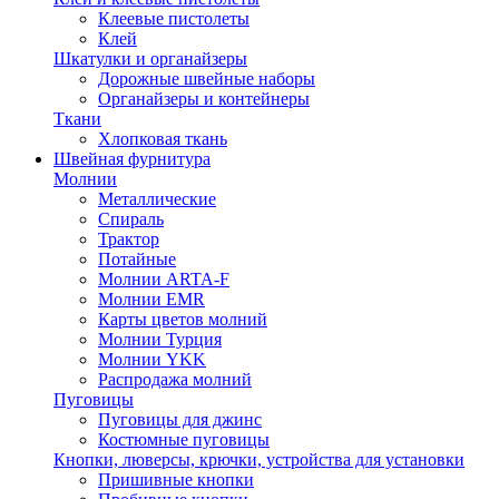
Клеевые пистолеты
Клей
Шкатулки и органайзеры
Дорожные швейные наборы
Органайзеры и контейнеры
Ткани
Хлопковая ткань
Швейная фурнитура
Молнии
Металлические
Спираль
Трактор
Потайные
Молнии ARTA-F
Молнии EMR
Карты цветов молний
Молнии Турция
Молнии YKK
Распродажа молний
Пуговицы
Пуговицы для джинс
Костюмные пуговицы
Кнопки, люверсы, крючки, устройства для установки
Пришивные кнопки