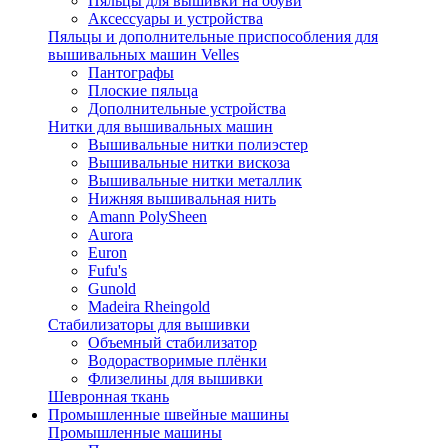
Пяльцы для вышивки на обуви
Аксессуары и устройства
Пяльцы и дополнительные приспособления для
вышивальных машин Velles
Пантографы
Плоские пяльца
Дополнительные устройства
Нитки для вышивальных машин
Вышивальные нитки полиэстер
Вышивальные нитки вискоза
Вышивальные нитки металлик
Нижняя вышивальная нить
Amann PolySheen
Aurora
Euron
Fufu's
Gunold
Madeira Rheingold
Стабилизаторы для вышивки
Объемный стабилизатор
Водорастворимые плёнки
Флизелины для вышивки
Шевронная ткань
Промышленные швейные машины
Промышленные машины