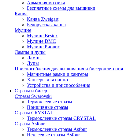
Алмазная мозаика
Бесплатные схемы для вышивки
Канва
Канва Zweigart
Белорусская канва
Мулине
Мулине Bestex
Мулине DMC
Мулине Риолис
Лампы и лупы
Лампы
Лупы
Приспособления для вышивания и бисероплетения
Магнитные рамки и хангеры
Хангеры для панно
Устройства и приспособления
Стразы и бисер
Стразы Swarovski
Термоклеевые стразы
Пришивные стразы
Стразы CRYSTAL
Термоклеевые стразы CRYSTAL
Стразы Asfour
Термоклеевые стразы Asfour
Неклеевые стразы Asfour