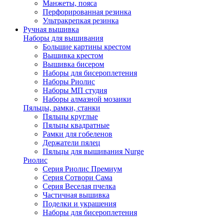
Манжеты, пояса
Перфорированная резинка
Ультракрепкая резинка
Ручная вышивка
Наборы для вышивания
Большие картины крестом
Вышивка крестом
Вышивка бисером
Наборы для бисероплетения
Наборы Риолис
Наборы МП студия
Наборы алмазной мозаики
Пяльцы, рамки, станки
Пяльцы круглые
Пяльцы квадратные
Рамки для гобеленов
Держатели пялец
Пяльцы для вышивания Nurge
Риолис
Серия Риолис Премиум
Серия Сотвори Сама
Серия Веселая пчелка
Частичная вышивка
Поделки и украшения
Наборы для бисероплетения