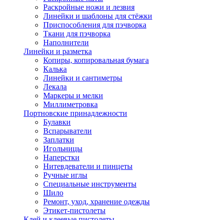
Раскройные ножи и лезвия
Линейки и шаблоны для стёжки
Приспособления для пэчворка
Ткани для пэчворка
Наполнители
Линейки и разметка
Копиры, копировальная бумага
Калька
Линейки и сантиметры
Лекала
Маркеры и мелки
Миллиметровка
Портновские принадлежности
Булавки
Вспарыватели
Заплатки
Игольницы
Наперстки
Нитевдеватели и пинцеты
Ручные иглы
Специальные инструменты
Шило
Ремонт, уход, хранение одежды
Этикет-пистолеты
Клей и клеевые пистолеты