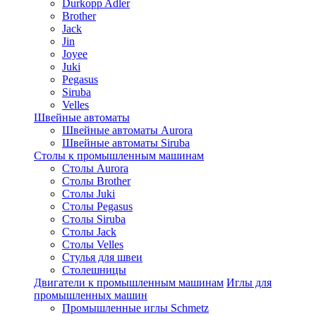
Durkopp Adler
Brother
Jack
Jin
Joyee
Juki
Pegasus
Siruba
Velles
Швейные автоматы
Швейные автоматы Aurora
Швейные автоматы Siruba
Столы к промышленным машинам
Столы Aurora
Столы Brother
Столы Juki
Столы Pegasus
Столы Siruba
Столы Jack
Столы Velles
Стулья для швеи
Столешницы
Двигатели к промышленным машинам
Иглы для
промышленных машин
Промышленные иглы Schmetz