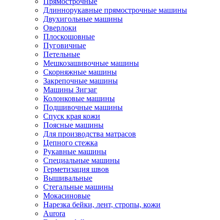
Прямострочные
Длиннорукавные прямострочные машины
Двухигольные машины
Оверлоки
Плоскошовные
Пуговичные
Петельные
Мешкозашивочные машины
Скорняжные машины
Закрепочные машины
Машины Зигзаг
Колонковые машины
Подшивочные машины
Спуск края кожи
Поясные машины
Для производства матрасов
Цепного стежка
Рукавные машины
Специальные машины
Герметизация швов
Вышивальные
Стегальные машины
Мокасиновые
Нарезка бейки, лент, стропы, кожи
Aurora