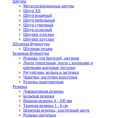
Шнуры
Металлизированные шнуры
Шнур ХБ
Шнур вощёный
Шнур мебельный
Шнур сумочный
Шнур атласный
Шнурки плоские
Шнурки круглые
Шторная фурнитура
Шторная тесьма
Бельевая фурнитура
Резинка для бретелей, ажурная
Лента тоннельная, лента с кнопками и
крючками,кордовая, регилин
Регуляторы, кольца и застежки
Чашечки, косточки корсетные
Резинка окантовочная
Резинка
Декоративная резинка
Бельевая резинка
Вязаная резинка 4 - 100 мм
Тканная резинка 1 - 6 см
Шляпная резинка, эластичный шнур
Резинка продёжка