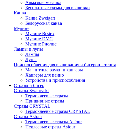
Алмазная мозаика
Бесплатные схемы для вышивки
Канва
Канва Zweigart
Белорусская канва
Мулине
Мулине Bestex
Мулине DMC
Мулине Риолис
Лампы и лупы
Лампы
Лупы
Приспособления для вышивания и бисероплетения
Магнитные рамки и хангеры
Хангеры для панно
Устройства и приспособления
Стразы и бисер
Стразы Swarovski
Термоклеевые стразы
Пришивные стразы
Стразы CRYSTAL
Термоклеевые стразы CRYSTAL
Стразы Asfour
Термоклеевые стразы Asfour
Неклеевые стразы Asfour