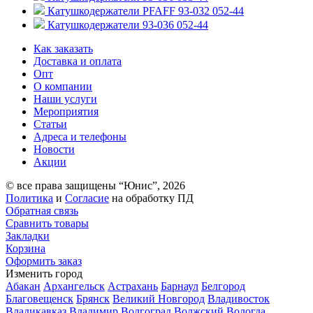
Катушкодержатели PFAFF 93-032 052-44
Катушкодержатели 93-036 052-44
Как заказать
Доставка и оплата
Опт
О компании
Наши услуги
Мероприятия
Статьи
Адреса и телефоны
Новости
Акции
© все права защищены “Юнис”, 2026
Политика
и
Согласие
на обработку ПД
Обратная связь
Сравнить товары
Закладки
Корзина
Оформить заказ
Изменить город
Абакан
Архангельск
Астрахань
Барнаул
Белгород
Благовещенск
Брянск
Великий Новгород
Владивосток
Владикавказ
Владимир
Волгоград
Волжский
Вологда