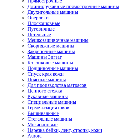
Прямострочные
Длиннорукавные прямострочные машины
Двухигольные машины
Оверлоки
Плоскошовные
Пуговичные
Петельные
Мешкозашивочные машины
Скорняжные машины
Закрепочные машины
Машины Зигзаг
Колонковые машины
Подшивочные машины
Спуск края кожи
Поясные машины
Для производства матрасов
Цепного стежка
Рукавные машины
Специальные машины
Герметизация швов
Вышивальные
Стегальные машины
Мокасиновые
Нарезка бейки, лент, стропы, кожи
Aurora