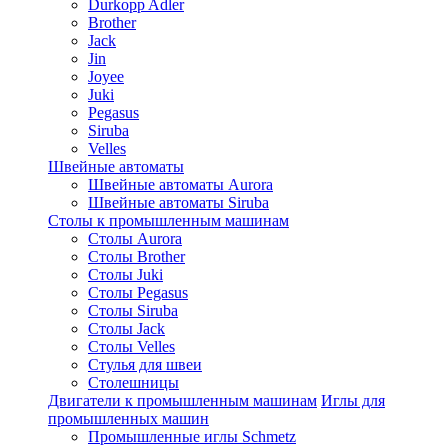
Durkopp Adler
Brother
Jack
Jin
Joyee
Juki
Pegasus
Siruba
Velles
Швейные автоматы
Швейные автоматы Aurora
Швейные автоматы Siruba
Столы к промышленным машинам
Столы Aurora
Столы Brother
Столы Juki
Столы Pegasus
Столы Siruba
Столы Jack
Столы Velles
Стулья для швеи
Столешницы
Двигатели к промышленным машинам
Иглы для
промышленных машин
Промышленные иглы Schmetz