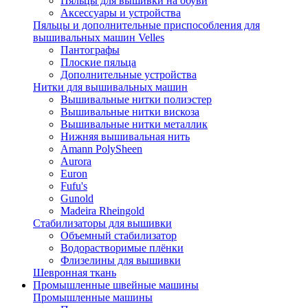
Пяльцы для вышивки на обуви
Аксессуары и устройства
Пяльцы и дополнительные приспособления для
вышивальных машин Velles
Пантографы
Плоские пяльца
Дополнительные устройства
Нитки для вышивальных машин
Вышивальные нитки полиэстер
Вышивальные нитки вискоза
Вышивальные нитки металлик
Нижняя вышивальная нить
Amann PolySheen
Aurora
Euron
Fufu's
Gunold
Madeira Rheingold
Стабилизаторы для вышивки
Объемный стабилизатор
Водорастворимые плёнки
Флизелины для вышивки
Шевронная ткань
Промышленные швейные машины
Промышленные машины