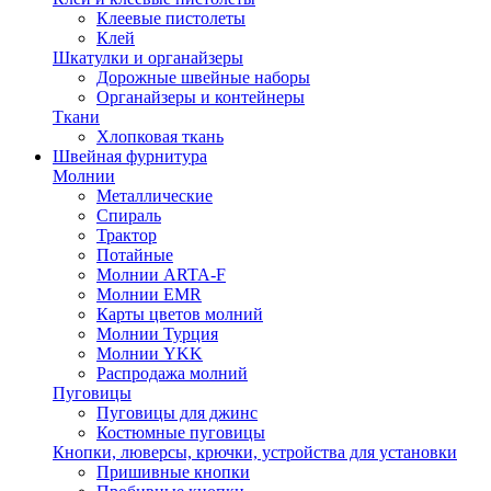
Клеевые пистолеты
Клей
Шкатулки и органайзеры
Дорожные швейные наборы
Органайзеры и контейнеры
Ткани
Хлопковая ткань
Швейная фурнитура
Молнии
Металлические
Спираль
Трактор
Потайные
Молнии ARTA-F
Молнии EMR
Карты цветов молний
Молнии Турция
Молнии YKK
Распродажа молний
Пуговицы
Пуговицы для джинс
Костюмные пуговицы
Кнопки, люверсы, крючки, устройства для установки
Пришивные кнопки