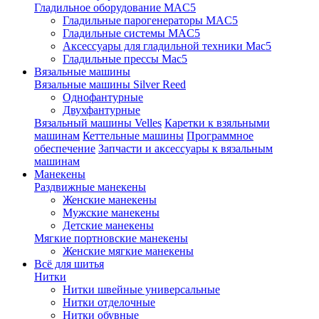
Гладильное оборудование MAC5
Гладильные парогенераторы MAC5
Гладильные системы MAC5
Аксессуары для гладильной техники Mac5
Гладильные прессы Mac5
Вязальные машины
Вязальные машины Silver Reed
Однофантурные
Двухфантурные
Вязальный машины Velles
Каретки к взяльными
машинам
Кеттельные машины
Программное
обеспечение
Запчасти и аксессуары к вязальным
машинам
Манекены
Раздвижные манекены
Женские манекены
Мужские манекены
Детские манекены
Мягкие портновские манекены
Женские мягкие манекены
Всё для шитья
Нитки
Нитки швейные универсальные
Нитки отделочные
Нитки обувные