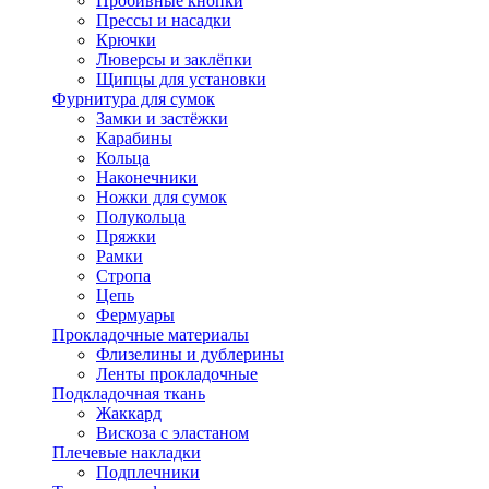
Пробивные кнопки
Прессы и насадки
Крючки
Люверсы и заклёпки
Щипцы для установки
Фурнитура для сумок
Замки и застёжки
Карабины
Кольца
Наконечники
Ножки для сумок
Полукольца
Пряжки
Рамки
Стропа
Цепь
Фермуары
Прокладочные материалы
Флизелины и дублерины
Ленты прокладочные
Подкладочная ткань
Жаккард
Вискоза с эластаном
Плечевые накладки
Подплечники