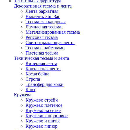
Текстильная фурнитура
Декоративная тесьма и лента
Лента бархатная
Вьюнчик Зиг-Заг
Тесьма жаккардовая
Лампасная тесьма
Металлизированная тесьма
Репсовая тесьма
Светоотражающая лента
Тесьма с пайетками
Плетёная тесьма
Техническая тесьма и лента
Киперная лента
Контактная лента
Косая бейка
Стропа
Трансфер для кожи
Кант
Кружева
Кружево стрейч
Кружево плетёное
Кружево на сетке
Кружево капроновое
Кружево и шитьё
Кружево гипюр