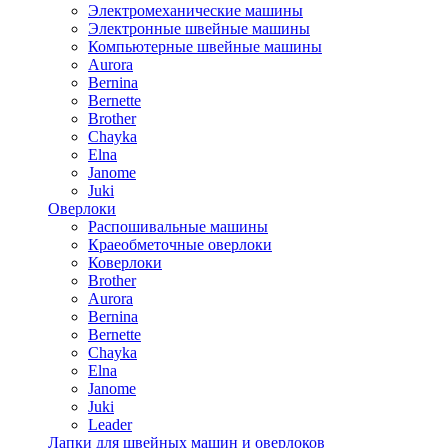
Электромеханические машины
Электронные швейные машины
Компьютерные швейные машины
Aurora
Bernina
Bernette
Brother
Chayka
Elna
Janome
Juki
Оверлоки
Распошивальные машины
Краеобметочные оверлоки
Коверлоки
Brother
Aurora
Bernina
Bernette
Chayka
Elna
Janome
Juki
Leader
Лапки для швейных машин и оверлоков