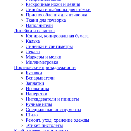
Раскройные ножи и лезвия
Линейки и шаблоны для стёжки
Приспособления для пэчворка
Ткани для пэчворка
Наполнители
Линейки и разметка
Копиры, копировальная бумага
Калька
Линейки и сантиметры
Лекала
Маркеры и мелки
Миллиметровка
Портновские принадлежности
Булавки
Вспарыватели
Заплатки
Игольницы
Наперстки
Нитевдеватели и пинцеты
Ручные иглы
Специальные инструменты
Шило
Ремонт, уход, хранение одежды
Этикет-пистолеты
Клей и клеевые пистолеты