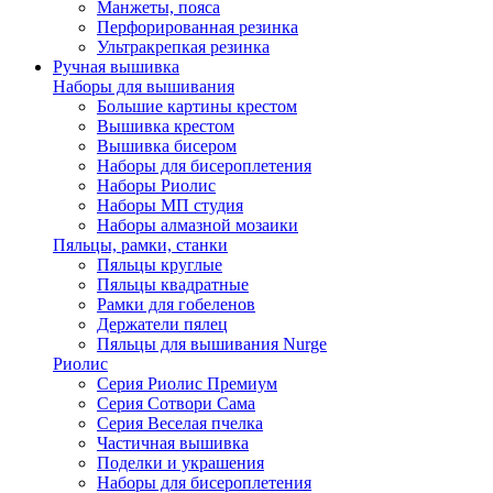
Манжеты, пояса
Перфорированная резинка
Ультракрепкая резинка
Ручная вышивка
Наборы для вышивания
Большие картины крестом
Вышивка крестом
Вышивка бисером
Наборы для бисероплетения
Наборы Риолис
Наборы МП студия
Наборы алмазной мозаики
Пяльцы, рамки, станки
Пяльцы круглые
Пяльцы квадратные
Рамки для гобеленов
Держатели пялец
Пяльцы для вышивания Nurge
Риолис
Серия Риолис Премиум
Серия Сотвори Сама
Серия Веселая пчелка
Частичная вышивка
Поделки и украшения
Наборы для бисероплетения