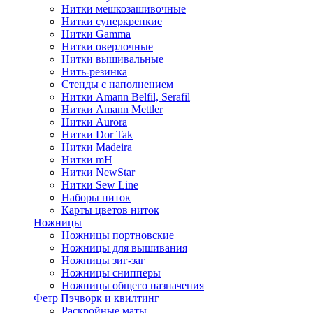
Нитки мешкозашивочные
Нитки суперкрепкие
Нитки Gamma
Нитки оверлочные
Нитки вышивальные
Нить-резинка
Стенды с наполнением
Нитки Amann Belfil, Serafil
Нитки Amann Mettler
Нитки Aurora
Нитки Dor Tak
Нитки Madeira
Нитки mH
Нитки NewStar
Нитки Sew Line
Наборы ниток
Карты цветов ниток
Ножницы
Ножницы портновские
Ножницы для вышивания
Ножницы зиг-заг
Ножницы снипперы
Ножницы общего назначения
Фетр
Пэчворк и квилтинг
Раскройные маты