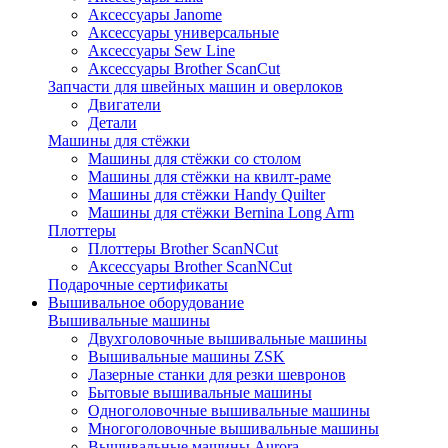
Аксессуары Janome
Аксессуары универсальные
Аксессуары Sew Line
Аксессуары Brother ScanCut
Запчасти для швейных машин и оверлоков
Двигатели
Детали
Машины для стёжки
Машины для стёжки со столом
Машины для стёжки на квилт-раме
Машины для стёжки Handy Quilter
Машины для стёжки Bernina Long Arm
Плоттеры
Плоттеры Brother ScanNCut
Аксессуары Brother ScanNCut
Подарочные сертификаты
Вышивальное оборудование
Вышивальные машины
Двухголовочные вышивальные машины
Вышивальные машины ZSK
Лазерные станки для резки шевронов
Бытовые вышивальные машины
Одноголовочные вышивальные машины
Многоголовочные вышивальные машины
Вышивальные машины Aurora