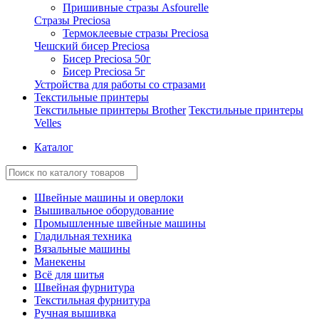
Пришивные стразы Asfourelle
Стразы Preciosa
Термоклеевые стразы Preciosa
Чешский бисер Preciosa
Бисер Preciosa 50г
Бисер Preciosa 5г
Устройства для работы со стразами
Текстильные принтеры
Текстильные принтеры Brother
Текстильные принтеры
Velles
Каталог
Швейные машины и оверлоки
Вышивальное оборудование
Промышленные швейные машины
Гладильная техника
Вязальные машины
Манекены
Всё для шитья
Швейная фурнитура
Текстильная фурнитура
Ручная вышивка