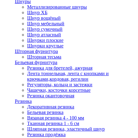
Шнуры
Металлизированные шнуры
Шнур ХБ
Шнур вощёный
Шнур мебельный
Шнур сумочный
Шнур атласный
Шнурки плоские
Шнурки круглые
Шторная фурнитура
Шторная тесьма
Бельевая фурнитура
Резинка для бретелей, ажурная
Лента тоннельная, лента с кнопками и
крючками,кордовая, регилин
Регуляторы, кольца и застежки
Чашечки, косточки корсетные
Резинка окантовочная
Резинка
Декоративная резинка
Бельевая резинка
Вязаная резинка 4 - 100 мм
Тканная резинка 1 - 6 см
Шляпная резинка, эластичный шнур
Резинка продёжка