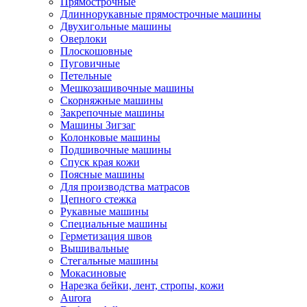
Прямострочные
Длиннорукавные прямострочные машины
Двухигольные машины
Оверлоки
Плоскошовные
Пуговичные
Петельные
Мешкозашивочные машины
Скорняжные машины
Закрепочные машины
Машины Зигзаг
Колонковые машины
Подшивочные машины
Спуск края кожи
Поясные машины
Для производства матрасов
Цепного стежка
Рукавные машины
Специальные машины
Герметизация швов
Вышивальные
Стегальные машины
Мокасиновые
Нарезка бейки, лент, стропы, кожи
Aurora