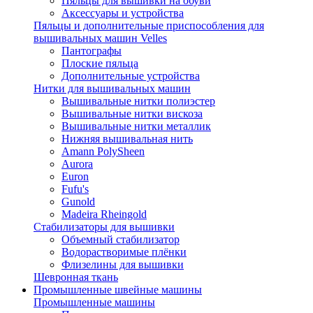
Пяльцы для вышивки на обуви
Аксессуары и устройства
Пяльцы и дополнительные приспособления для
вышивальных машин Velles
Пантографы
Плоские пяльца
Дополнительные устройства
Нитки для вышивальных машин
Вышивальные нитки полиэстер
Вышивальные нитки вискоза
Вышивальные нитки металлик
Нижняя вышивальная нить
Amann PolySheen
Aurora
Euron
Fufu's
Gunold
Madeira Rheingold
Стабилизаторы для вышивки
Объемный стабилизатор
Водорастворимые плёнки
Флизелины для вышивки
Шевронная ткань
Промышленные швейные машины
Промышленные машины