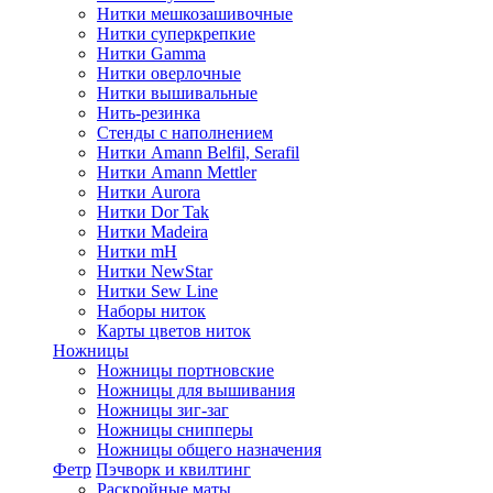
Нитки мешкозашивочные
Нитки суперкрепкие
Нитки Gamma
Нитки оверлочные
Нитки вышивальные
Нить-резинка
Стенды с наполнением
Нитки Amann Belfil, Serafil
Нитки Amann Mettler
Нитки Aurora
Нитки Dor Tak
Нитки Madeira
Нитки mH
Нитки NewStar
Нитки Sew Line
Наборы ниток
Карты цветов ниток
Ножницы
Ножницы портновские
Ножницы для вышивания
Ножницы зиг-заг
Ножницы снипперы
Ножницы общего назначения
Фетр
Пэчворк и квилтинг
Раскройные маты