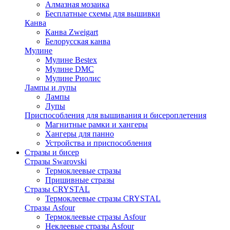
Алмазная мозаика
Бесплатные схемы для вышивки
Канва
Канва Zweigart
Белорусская канва
Мулине
Мулине Bestex
Мулине DMC
Мулине Риолис
Лампы и лупы
Лампы
Лупы
Приспособления для вышивания и бисероплетения
Магнитные рамки и хангеры
Хангеры для панно
Устройства и приспособления
Стразы и бисер
Стразы Swarovski
Термоклеевые стразы
Пришивные стразы
Стразы CRYSTAL
Термоклеевые стразы CRYSTAL
Стразы Asfour
Термоклеевые стразы Asfour
Неклеевые стразы Asfour