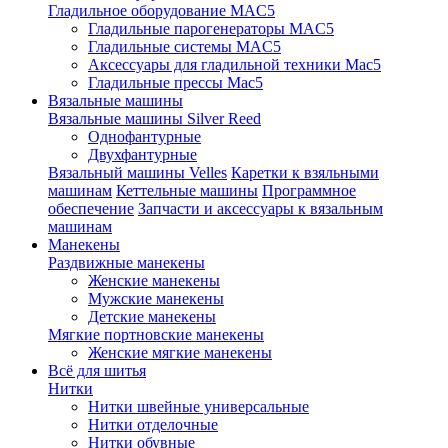
Гладильное оборудование MAC5
Гладильные парогенераторы MAC5
Гладильные системы MAC5
Аксессуары для гладильной техники Mac5
Гладильные прессы Mac5
Вязальные машины
Вязальные машины Silver Reed
Однофантурные
Двухфантурные
Вязальный машины Velles
Каретки к взяльными
машинам
Кеттельные машины
Программное
обеспечение
Запчасти и аксессуары к вязальным
машинам
Манекены
Раздвижные манекены
Женские манекены
Мужские манекены
Детские манекены
Мягкие портновские манекены
Женские мягкие манекены
Всё для шитья
Нитки
Нитки швейные универсальные
Нитки отделочные
Нитки обувные