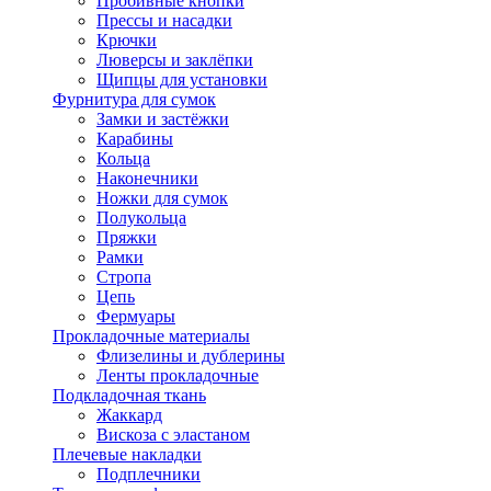
Пробивные кнопки
Прессы и насадки
Крючки
Люверсы и заклёпки
Щипцы для установки
Фурнитура для сумок
Замки и застёжки
Карабины
Кольца
Наконечники
Ножки для сумок
Полукольца
Пряжки
Рамки
Стропа
Цепь
Фермуары
Прокладочные материалы
Флизелины и дублерины
Ленты прокладочные
Подкладочная ткань
Жаккард
Вискоза с эластаном
Плечевые накладки
Подплечники