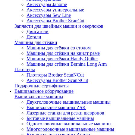
Аксессуары Janome
Аксессуары универсальные
Аксессуары Sew Line
Аксессуары Brother ScanCut
Запчасти для швейных машин и оверлоков
Двигатели
Детали
Машины для стёжки
Машины для стёжки со столом
Машины для стёжки на квилт-раме
Машины для стёжки Handy Quilter
Машины для стёжки Bernina Long Arm
Плоттеры
Плоттеры Brother ScanNCut
Аксессуары Brother ScanNCut
Подарочные сертификаты
Вышивальное оборудование
Вышивальные машины
Двухголовочные вышивальные машины
Вышивальные машины ZSK
Лазерные станки для резки шевронов
Бытовые вышивальные машины
Одноголовочные вышивальные машины
Многоголовочные вышивальные машины
Вышивальные машины Aurora