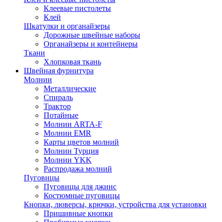
Клеевые пистолеты
Клей
Шкатулки и органайзеры
Дорожные швейные наборы
Органайзеры и контейнеры
Ткани
Хлопковая ткань
Швейная фурнитура
Молнии
Металлические
Спираль
Трактор
Потайные
Молнии ARTA-F
Молнии EMR
Карты цветов молний
Молнии Турция
Молнии YKK
Распродажа молний
Пуговицы
Пуговицы для джинс
Костюмные пуговицы
Кнопки, люверсы, крючки, устройства для установки
Пришивные кнопки