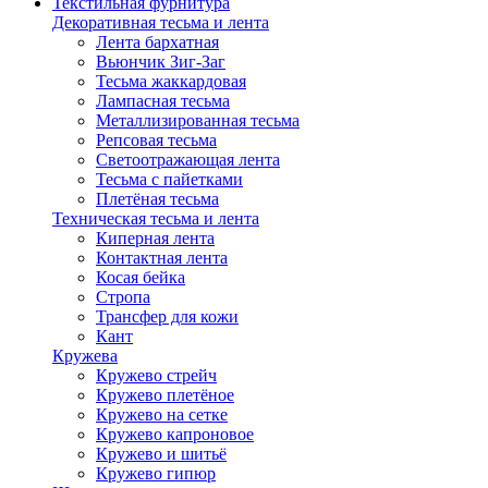
Текстильная фурнитура
Декоративная тесьма и лента
Лента бархатная
Вьюнчик Зиг-Заг
Тесьма жаккардовая
Лампасная тесьма
Металлизированная тесьма
Репсовая тесьма
Светоотражающая лента
Тесьма с пайетками
Плетёная тесьма
Техническая тесьма и лента
Киперная лента
Контактная лента
Косая бейка
Стропа
Трансфер для кожи
Кант
Кружева
Кружево стрейч
Кружево плетёное
Кружево на сетке
Кружево капроновое
Кружево и шитьё
Кружево гипюр