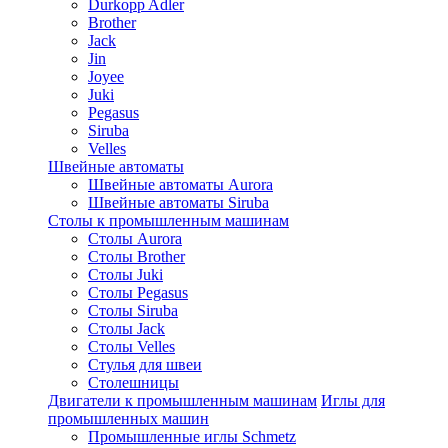
Durkopp Adler
Brother
Jack
Jin
Joyee
Juki
Pegasus
Siruba
Velles
Швейные автоматы
Швейные автоматы Aurora
Швейные автоматы Siruba
Столы к промышленным машинам
Столы Aurora
Столы Brother
Столы Juki
Столы Pegasus
Столы Siruba
Столы Jack
Столы Velles
Стулья для швеи
Столешницы
Двигатели к промышленным машинам
Иглы для
промышленных машин
Промышленные иглы Schmetz