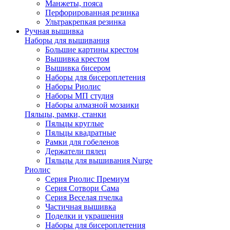
Манжеты, пояса
Перфорированная резинка
Ультракрепкая резинка
Ручная вышивка
Наборы для вышивания
Большие картины крестом
Вышивка крестом
Вышивка бисером
Наборы для бисероплетения
Наборы Риолис
Наборы МП студия
Наборы алмазной мозаики
Пяльцы, рамки, станки
Пяльцы круглые
Пяльцы квадратные
Рамки для гобеленов
Держатели пялец
Пяльцы для вышивания Nurge
Риолис
Серия Риолис Премиум
Серия Сотвори Сама
Серия Веселая пчелка
Частичная вышивка
Поделки и украшения
Наборы для бисероплетения