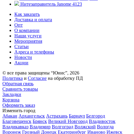
Нитезаправитель Janome 4123
Как заказать
Доставка и оплата
Опт
О компании
Наши услуги
Мероприятия
Статьи
Адреса и телефоны
Новости
Акции
© все права защищены “Юнис”, 2026
Политика
и
Согласие
на обработку ПД
Обратная связь
Сравнить товары
Закладки
Корзина
Оформить заказ
Изменить город
Абакан
Архангельск
Астрахань
Барнаул
Белгород
Благовещенск
Брянск
Великий Новгород
Владивосток
Владикавказ
Владимир
Волгоград
Волжский
Вологда
Воронеж
Грозный
Донецк
Екатеринбург
Иваново
Ижевск