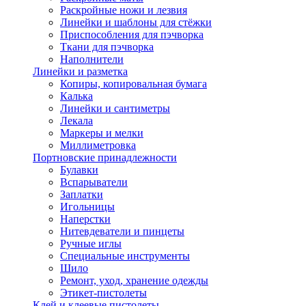
Раскройные ножи и лезвия
Линейки и шаблоны для стёжки
Приспособления для пэчворка
Ткани для пэчворка
Наполнители
Линейки и разметка
Копиры, копировальная бумага
Калька
Линейки и сантиметры
Лекала
Маркеры и мелки
Миллиметровка
Портновские принадлежности
Булавки
Вспарыватели
Заплатки
Игольницы
Наперстки
Нитевдеватели и пинцеты
Ручные иглы
Специальные инструменты
Шило
Ремонт, уход, хранение одежды
Этикет-пистолеты
Клей и клеевые пистолеты