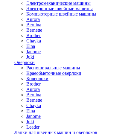
Электромеханические машины
Электронные швейные машины
Компьютерные швейные машины
Aurora
Bernina
Bernette
Brother
Chayka
Elna
Janome
Juki
Оверлоки
Распошивальные машины
Краеобметочные оверлоки
Коверлоки
Brother
Aurora
Bernina
Bernette
Chayka
Elna
Janome
Juki
Leader
Лапки для швейных машин и оверлоков