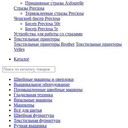
Пришивные стразы Asfourelle
Стразы Preciosa
Термоклеевые стразы Preciosa
Чешский бисер Preciosa
Бисер Preciosa 50г
Бисер Preciosa 5г
Устройства для работы со стразами
Текстильные принтеры
Текстильные принтеры Brother
Текстильные принтеры
Velles
Каталог
Швейные машины и оверлоки
Вышивальное оборудование
Промышленные швейные машины
Гладильная техника
Вязальные машины
Манекены
Всё для шитья
Швейная фурнитура
Текстильная фурнитура
Ручная вышивка