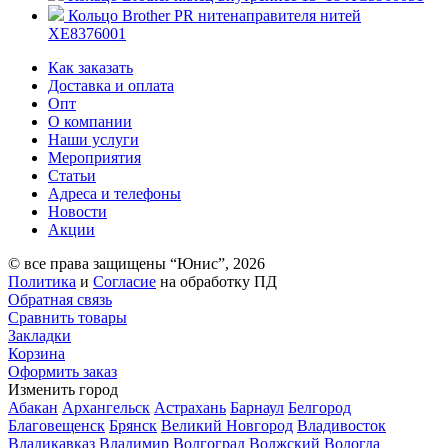
Кольцо Brother PR нитенаправителя нитей
XЕ8376001
Как заказать
Доставка и оплата
Опт
О компании
Наши услуги
Мероприятия
Статьи
Адреса и телефоны
Новости
Акции
© все права защищены “Юнис”, 2026
Политика
и
Согласие
на обработку ПД
Обратная связь
Сравнить товары
Закладки
Корзина
Оформить заказ
Изменить город
Абакан
Архангельск
Астрахань
Барнаул
Белгород
Благовещенск
Брянск
Великий Новгород
Владивосток
Владикавказ
Владимир
Волгоград
Волжский
Вологда