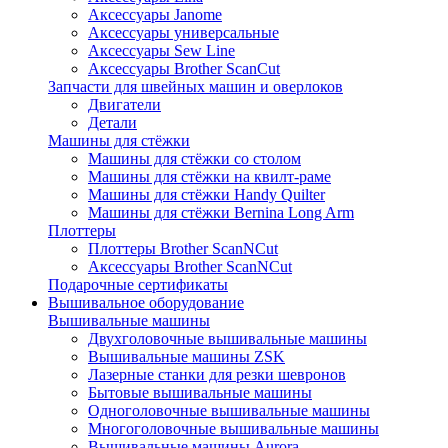
Аксессуары Janome
Аксессуары универсальные
Аксессуары Sew Line
Аксессуары Brother ScanCut
Запчасти для швейных машин и оверлоков
Двигатели
Детали
Машины для стёжки
Машины для стёжки со столом
Машины для стёжки на квилт-раме
Машины для стёжки Handy Quilter
Машины для стёжки Bernina Long Arm
Плоттеры
Плоттеры Brother ScanNCut
Аксессуары Brother ScanNCut
Подарочные сертификаты
Вышивальное оборудование
Вышивальные машины
Двухголовочные вышивальные машины
Вышивальные машины ZSK
Лазерные станки для резки шевронов
Бытовые вышивальные машины
Одноголовочные вышивальные машины
Многоголовочные вышивальные машины
Вышивальные машины Aurora