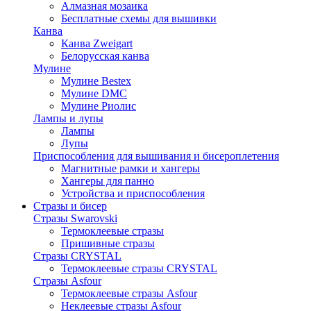
Алмазная мозаика
Бесплатные схемы для вышивки
Канва
Канва Zweigart
Белорусская канва
Мулине
Мулине Bestex
Мулине DMC
Мулине Риолис
Лампы и лупы
Лампы
Лупы
Приспособления для вышивания и бисероплетения
Магнитные рамки и хангеры
Хангеры для панно
Устройства и приспособления
Стразы и бисер
Стразы Swarovski
Термоклеевые стразы
Пришивные стразы
Стразы CRYSTAL
Термоклеевые стразы CRYSTAL
Стразы Asfour
Термоклеевые стразы Asfour
Неклеевые стразы Asfour