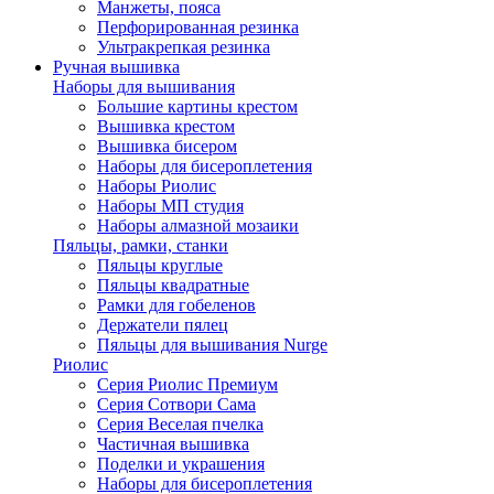
Манжеты, пояса
Перфорированная резинка
Ультракрепкая резинка
Ручная вышивка
Наборы для вышивания
Большие картины крестом
Вышивка крестом
Вышивка бисером
Наборы для бисероплетения
Наборы Риолис
Наборы МП студия
Наборы алмазной мозаики
Пяльцы, рамки, станки
Пяльцы круглые
Пяльцы квадратные
Рамки для гобеленов
Держатели пялец
Пяльцы для вышивания Nurge
Риолис
Серия Риолис Премиум
Серия Сотвори Сама
Серия Веселая пчелка
Частичная вышивка
Поделки и украшения
Наборы для бисероплетения