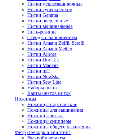
Нитки мешкозашивочные
Нитки суперкрепкие
Нитки Gamma
Нитки оверлочные
Нитки вышивальные
Нить-резинка
Стенды с наполнением
Нитки Amann Belfil, Serafil
Нитки Amann Mettler
Нитки Aurora
Нитки Dor Tak
Нитки Madeira
Нитки mH
Нитки NewStar
Нитки Sew Line
Наборы ниток
Карты цветов ниток
Ножницы
Ножницы портновские
Ножницы для вышивания
Ножницы зиг-заг
Ножницы снипперы
Ножницы общего назначения
Фетр
Пэчворк и квилтинг
Раскройные маты