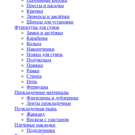
Пробивные кнопки
Прессы и насадки
Крючки
Люверсы и заклёпки
Щипцы для установки
Фурнитура для сумок
Замки и застёжки
Карабины
Кольца
Наконечники
Ножки для сумок
Полукольца
Пряжки
Рамки
Стропа
Цепь
Фермуары
Прокладочные материалы
Флизелины и дублерины
Ленты прокладочные
Подкладочная ткань
Жаккард
Вискоза с эластаном
Плечевые накладки
Подплечники