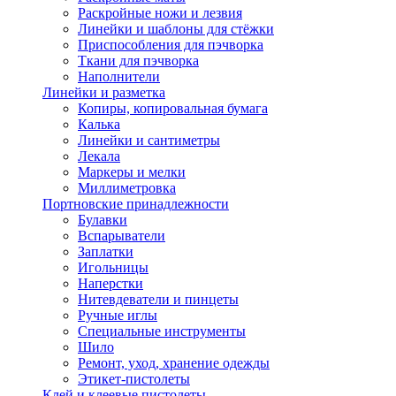
Раскройные ножи и лезвия
Линейки и шаблоны для стёжки
Приспособления для пэчворка
Ткани для пэчворка
Наполнители
Линейки и разметка
Копиры, копировальная бумага
Калька
Линейки и сантиметры
Лекала
Маркеры и мелки
Миллиметровка
Портновские принадлежности
Булавки
Вспарыватели
Заплатки
Игольницы
Наперстки
Нитевдеватели и пинцеты
Ручные иглы
Специальные инструменты
Шило
Ремонт, уход, хранение одежды
Этикет-пистолеты
Клей и клеевые пистолеты