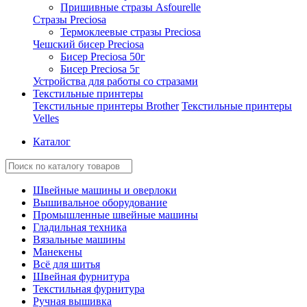
Пришивные стразы Asfourelle
Стразы Preciosa
Термоклеевые стразы Preciosa
Чешский бисер Preciosa
Бисер Preciosa 50г
Бисер Preciosa 5г
Устройства для работы со стразами
Текстильные принтеры
Текстильные принтеры Brother
Текстильные принтеры
Velles
Каталог
Швейные машины и оверлоки
Вышивальное оборудование
Промышленные швейные машины
Гладильная техника
Вязальные машины
Манекены
Всё для шитья
Швейная фурнитура
Текстильная фурнитура
Ручная вышивка