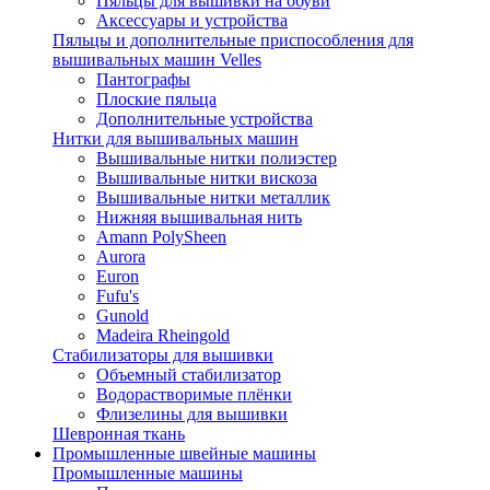
Пяльцы для вышивки на обуви
Аксессуары и устройства
Пяльцы и дополнительные приспособления для
вышивальных машин Velles
Пантографы
Плоские пяльца
Дополнительные устройства
Нитки для вышивальных машин
Вышивальные нитки полиэстер
Вышивальные нитки вискоза
Вышивальные нитки металлик
Нижняя вышивальная нить
Amann PolySheen
Aurora
Euron
Fufu's
Gunold
Madeira Rheingold
Стабилизаторы для вышивки
Объемный стабилизатор
Водорастворимые плёнки
Флизелины для вышивки
Шевронная ткань
Промышленные швейные машины
Промышленные машины