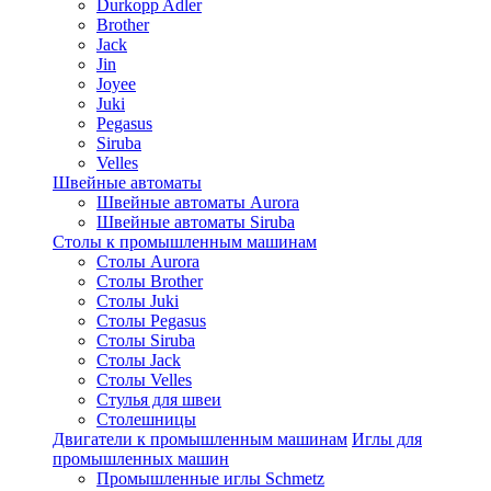
Durkopp Adler
Brother
Jack
Jin
Joyee
Juki
Pegasus
Siruba
Velles
Швейные автоматы
Швейные автоматы Aurora
Швейные автоматы Siruba
Столы к промышленным машинам
Столы Aurora
Столы Brother
Столы Juki
Столы Pegasus
Столы Siruba
Столы Jack
Столы Velles
Стулья для швеи
Столешницы
Двигатели к промышленным машинам
Иглы для
промышленных машин
Промышленные иглы Schmetz