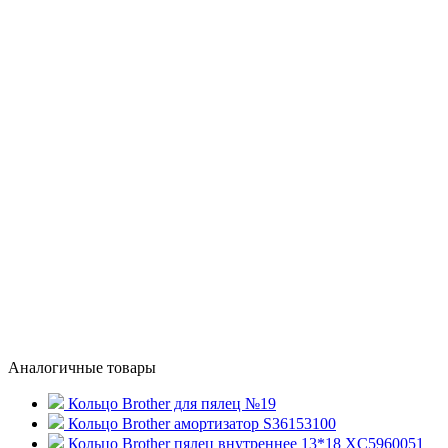
Аналогичные товары
Кольцо Brother для пялец №19
Кольцо Brother амортизатор S36153100
Кольцо Brother пялец внутреннее 13*18 XC5960051