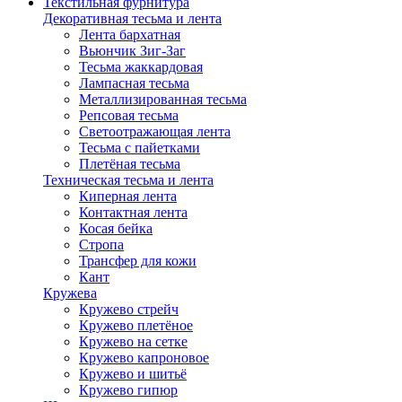
Текстильная фурнитура
Декоративная тесьма и лента
Лента бархатная
Вьюнчик Зиг-Заг
Тесьма жаккардовая
Лампасная тесьма
Металлизированная тесьма
Репсовая тесьма
Светоотражающая лента
Тесьма с пайетками
Плетёная тесьма
Техническая тесьма и лента
Киперная лента
Контактная лента
Косая бейка
Стропа
Трансфер для кожи
Кант
Кружева
Кружево стрейч
Кружево плетёное
Кружево на сетке
Кружево капроновое
Кружево и шитьё
Кружево гипюр