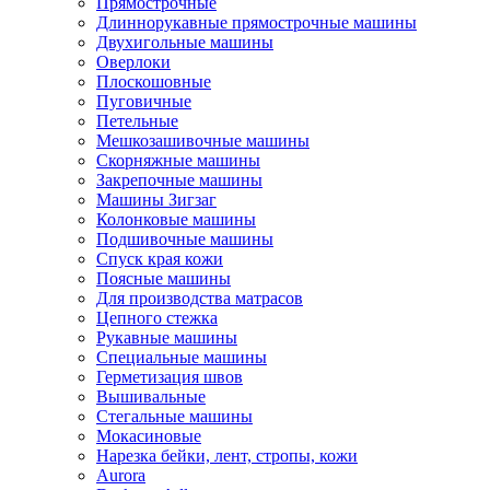
Прямострочные
Длиннорукавные прямострочные машины
Двухигольные машины
Оверлоки
Плоскошовные
Пуговичные
Петельные
Мешкозашивочные машины
Скорняжные машины
Закрепочные машины
Машины Зигзаг
Колонковые машины
Подшивочные машины
Спуск края кожи
Поясные машины
Для производства матрасов
Цепного стежка
Рукавные машины
Специальные машины
Герметизация швов
Вышивальные
Стегальные машины
Мокасиновые
Нарезка бейки, лент, стропы, кожи
Aurora