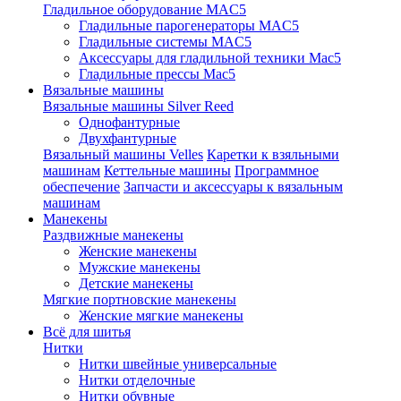
Гладильное оборудование MAC5
Гладильные парогенераторы MAC5
Гладильные системы MAC5
Аксессуары для гладильной техники Mac5
Гладильные прессы Mac5
Вязальные машины
Вязальные машины Silver Reed
Однофантурные
Двухфантурные
Вязальный машины Velles
Каретки к взяльными
машинам
Кеттельные машины
Программное
обеспечение
Запчасти и аксессуары к вязальным
машинам
Манекены
Раздвижные манекены
Женские манекены
Мужские манекены
Детские манекены
Мягкие портновские манекены
Женские мягкие манекены
Всё для шитья
Нитки
Нитки швейные универсальные
Нитки отделочные
Нитки обувные