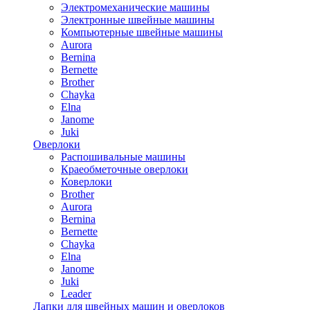
Электромеханические машины
Электронные швейные машины
Компьютерные швейные машины
Aurora
Bernina
Bernette
Brother
Chayka
Elna
Janome
Juki
Оверлоки
Распошивальные машины
Краеобметочные оверлоки
Коверлоки
Brother
Aurora
Bernina
Bernette
Chayka
Elna
Janome
Juki
Leader
Лапки для швейных машин и оверлоков