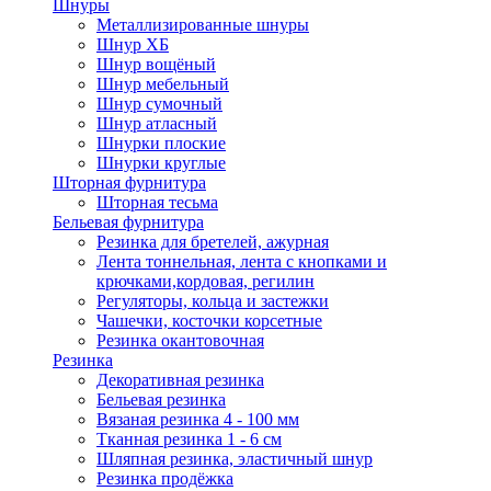
Шнуры
Металлизированные шнуры
Шнур ХБ
Шнур вощёный
Шнур мебельный
Шнур сумочный
Шнур атласный
Шнурки плоские
Шнурки круглые
Шторная фурнитура
Шторная тесьма
Бельевая фурнитура
Резинка для бретелей, ажурная
Лента тоннельная, лента с кнопками и
крючками,кордовая, регилин
Регуляторы, кольца и застежки
Чашечки, косточки корсетные
Резинка окантовочная
Резинка
Декоративная резинка
Бельевая резинка
Вязаная резинка 4 - 100 мм
Тканная резинка 1 - 6 см
Шляпная резинка, эластичный шнур
Резинка продёжка