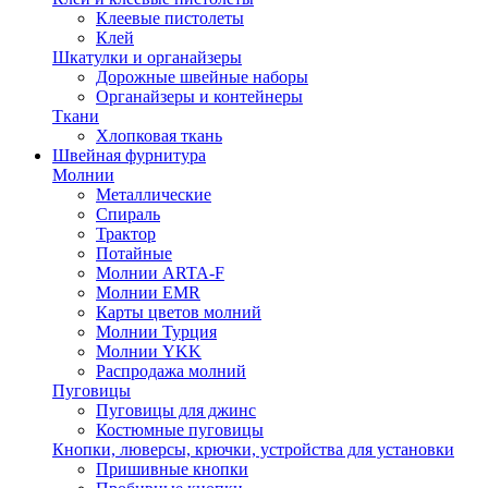
Клеевые пистолеты
Клей
Шкатулки и органайзеры
Дорожные швейные наборы
Органайзеры и контейнеры
Ткани
Хлопковая ткань
Швейная фурнитура
Молнии
Металлические
Спираль
Трактор
Потайные
Молнии ARTA-F
Молнии EMR
Карты цветов молний
Молнии Турция
Молнии YKK
Распродажа молний
Пуговицы
Пуговицы для джинс
Костюмные пуговицы
Кнопки, люверсы, крючки, устройства для установки
Пришивные кнопки