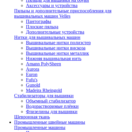
Пяльцы для вышивки на обуви
Аксессуары и устройства
Пяльцы и дополнительные приспособления для
вышивальных машин Velles
Пантографы
Плоские пяльца
Дополнительные устройства
Нитки для вышивальных машин
Вышивальные нитки полиэстер
Вышивальные нитки вискоза
Вышивальные нитки металлик
Нижняя вышивальная нить
Amann PolySheen
Aurora
Euron
Fufu's
Gunold
Madeira Rheingold
Стабилизаторы для вышивки
Объемный стабилизатор
Водорастворимые плёнки
Флизелины для вышивки
Шевронная ткань
Промышленные швейные машины
Промышленные машины