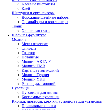
Клеевые пистолеты
Клей
Шкатулки и органайзеры
Дорожные швейные наборы
Органайзеры и контейнеры
Ткани
Хлопковая ткань
Швейная фурнитура
Молнии
Металлические
Спираль
Трактор
Потайные
Молнии ARTA-F
Молнии EMR
Карты цветов молний
Молнии Турция
Молнии YKK
Распродажа молний
Пуговицы
Пуговицы для джинс
Костюмные пуговицы
Кнопки, люверсы, крючки, устройства для установки
Пришивные кнопки