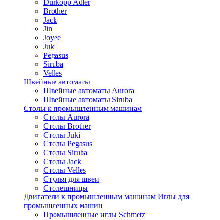
Durkopp Adler
Brother
Jack
Jin
Joyee
Juki
Pegasus
Siruba
Velles
Швейные автоматы
Швейные автоматы Aurora
Швейные автоматы Siruba
Столы к промышленным машинам
Столы Aurora
Столы Brother
Столы Juki
Столы Pegasus
Столы Siruba
Столы Jack
Столы Velles
Стулья для швеи
Столешницы
Двигатели к промышленным машинам
Иглы для
промышленных машин
Промышленные иглы Schmetz