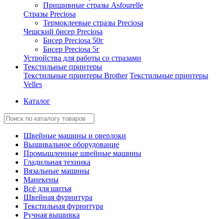
Пришивные стразы Asfourelle
Стразы Preciosa
Термоклеевые стразы Preciosa
Чешский бисер Preciosa
Бисер Preciosa 50г
Бисер Preciosa 5г
Устройства для работы со стразами
Текстильные принтеры
Текстильные принтеры Brother
Текстильные принтеры
Velles
Каталог
Швейные машины и оверлоки
Вышивальное оборудование
Промышленные швейные машины
Гладильная техника
Вязальные машины
Манекены
Всё для шитья
Швейная фурнитура
Текстильная фурнитура
Ручная вышивка