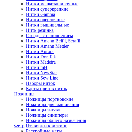
Нитки мешкозашивочные
Нитки суперкрепкие
Нитки Gamma
Нитки оверлочные
Нитки вышивальные
Нить-резинка
Стенды с наполнением
Нитки Amann Belfil, Serafil
Нитки Amann Mettler
Нитки Aurora
Нитки Dor Tak
Нитки Madeira
Нитки mH
Нитки NewStar
Нитки Sew Line
Наборы ниток
Карты цветов ниток
Ножницы
Ножницы портновские
Ножницы для вышивания
Ножницы зиг-заг
Ножницы снипперы
Ножницы общего назначения
Фетр
Пэчворк и квилтинг
Раскройные маты