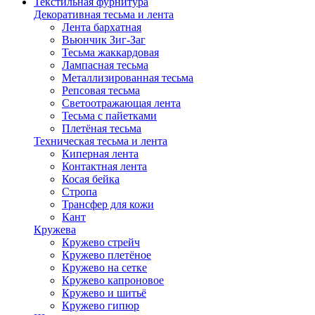
Текстильная фурнитура
Декоративная тесьма и лента
Лента бархатная
Вьюнчик Зиг-Заг
Тесьма жаккардовая
Лампасная тесьма
Металлизированная тесьма
Репсовая тесьма
Светоотражающая лента
Тесьма с пайетками
Плетёная тесьма
Техническая тесьма и лента
Киперная лента
Контактная лента
Косая бейка
Стропа
Трансфер для кожи
Кант
Кружева
Кружево стрейч
Кружево плетёное
Кружево на сетке
Кружево капроновое
Кружево и шитьё
Кружево гипюр