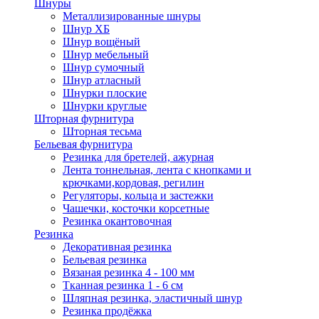
Шнуры
Металлизированные шнуры
Шнур ХБ
Шнур вощёный
Шнур мебельный
Шнур сумочный
Шнур атласный
Шнурки плоские
Шнурки круглые
Шторная фурнитура
Шторная тесьма
Бельевая фурнитура
Резинка для бретелей, ажурная
Лента тоннельная, лента с кнопками и
крючками,кордовая, регилин
Регуляторы, кольца и застежки
Чашечки, косточки корсетные
Резинка окантовочная
Резинка
Декоративная резинка
Бельевая резинка
Вязаная резинка 4 - 100 мм
Тканная резинка 1 - 6 см
Шляпная резинка, эластичный шнур
Резинка продёжка