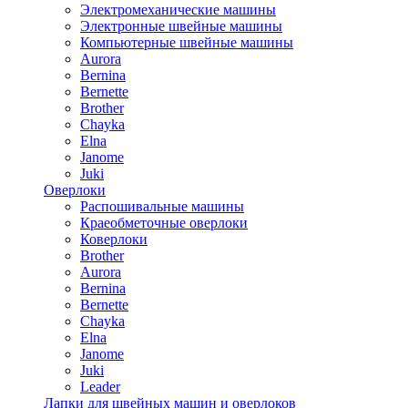
Электромеханические машины
Электронные швейные машины
Компьютерные швейные машины
Aurora
Bernina
Bernette
Brother
Chayka
Elna
Janome
Juki
Оверлоки
Распошивальные машины
Краеобметочные оверлоки
Коверлоки
Brother
Aurora
Bernina
Bernette
Chayka
Elna
Janome
Juki
Leader
Лапки для швейных машин и оверлоков