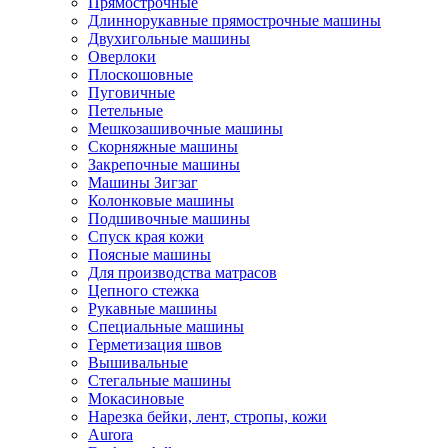
Прямострочные
Длиннорукавные прямострочные машины
Двухигольные машины
Оверлоки
Плоскошовные
Пуговичные
Петельные
Мешкозашивочные машины
Скорняжные машины
Закрепочные машины
Машины Зигзаг
Колонковые машины
Подшивочные машины
Спуск края кожи
Поясные машины
Для производства матрасов
Цепного стежка
Рукавные машины
Специальные машины
Герметизация швов
Вышивальные
Стегальные машины
Мокасиновые
Нарезка бейки, лент, стропы, кожи
Aurora