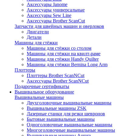
Аксессуары Janome
Аксессуары универсальные
Аксессуары Sew Line
Аксессуары Brother ScanCut
Запчасти для швейных машин и оверлоков
Двигатели
Детали
Машины для стёжки
Машины для стёжки со столом
Машины для стёжки на квилт-раме
Машины для стёжки Handy Quilter
Машины для стёжки Bernina Long Arm
Плоттеры
Плоттеры Brother ScanNCut
Аксессуары Brother ScanNCut
Подарочные сертификаты
Вышивальное оборудование
Вышивальные машины
Двухголовочные вышивальные машины
Вышивальные машины ZSK
Лазерные станки для резки шевронов
Бытовые вышивальные машины
Одноголовочные вышивальные машины
Многоголовочные вышивальные машины
Вышивальные машины Aurora