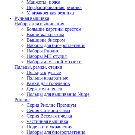
Манжеты, пояса
Перфорированная резинка
Ультракрепкая резинка
Ручная вышивка
Наборы для вышивания
Большие картины крестом
Вышивка крестом
Вышивка бисером
Наборы для бисероплетения
Наборы Риолис
Наборы МП студия
Наборы алмазной мозаики
Пяльцы, рамки, станки
Пяльцы круглые
Пяльцы квадратные
Рамки для гобеленов
Держатели пялец
Пяльцы для вышивания Nurge
Риолис
Серия Риолис Премиум
Серия Сотвори Сама
Серия Веселая пчелка
Частичная вышивка
Поделки и украшения
Наборы для бисероплетения