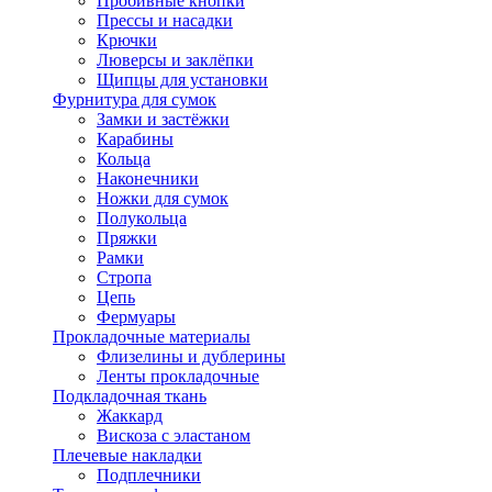
Пробивные кнопки
Прессы и насадки
Крючки
Люверсы и заклёпки
Щипцы для установки
Фурнитура для сумок
Замки и застёжки
Карабины
Кольца
Наконечники
Ножки для сумок
Полукольца
Пряжки
Рамки
Стропа
Цепь
Фермуары
Прокладочные материалы
Флизелины и дублерины
Ленты прокладочные
Подкладочная ткань
Жаккард
Вискоза с эластаном
Плечевые накладки
Подплечники