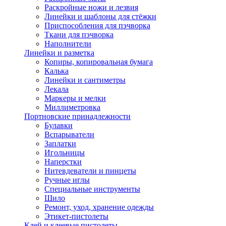
Раскройные ножи и лезвия
Линейки и шаблоны для стёжки
Приспособления для пэчворка
Ткани для пэчворка
Наполнители
Линейки и разметка
Копиры, копировальная бумага
Калька
Линейки и сантиметры
Лекала
Маркеры и мелки
Миллиметровка
Портновские принадлежности
Булавки
Вспарыватели
Заплатки
Игольницы
Наперстки
Нитевдеватели и пинцеты
Ручные иглы
Специальные инструменты
Шило
Ремонт, уход, хранение одежды
Этикет-пистолеты
Клей и клеевые пистолеты