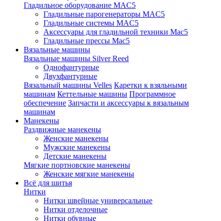
Гладильное оборудование MAC5
Гладильные парогенераторы MAC5
Гладильные системы MAC5
Аксессуары для гладильной техники Mac5
Гладильные прессы Mac5
Вязальные машины
Вязальные машины Silver Reed
Однофантурные
Двухфантурные
Вязальный машины Velles
Каретки к взяльными
машинам
Кеттельные машины
Программное
обеспечение
Запчасти и аксессуары к вязальным
машинам
Манекены
Раздвижные манекены
Женские манекены
Мужские манекены
Детские манекены
Мягкие портновские манекены
Женские мягкие манекены
Всё для шитья
Нитки
Нитки швейные универсальные
Нитки отделочные
Нитки обувные