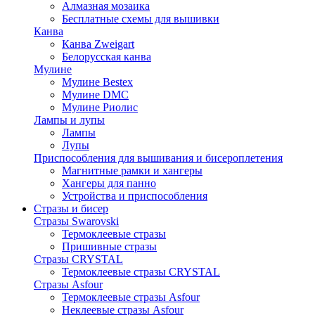
Алмазная мозаика
Бесплатные схемы для вышивки
Канва
Канва Zweigart
Белорусская канва
Мулине
Мулине Bestex
Мулине DMC
Мулине Риолис
Лампы и лупы
Лампы
Лупы
Приспособления для вышивания и бисероплетения
Магнитные рамки и хангеры
Хангеры для панно
Устройства и приспособления
Стразы и бисер
Стразы Swarovski
Термоклеевые стразы
Пришивные стразы
Стразы CRYSTAL
Термоклеевые стразы CRYSTAL
Стразы Asfour
Термоклеевые стразы Asfour
Неклеевые стразы Asfour