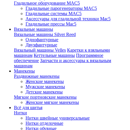
Гладильное оборудование MAC5
Гладильные парогенераторы MAC5
Гладильные системы MAC5
Аксессуары для гладильной техники Mac5
Гладильные прессы Mac5
Вязальные машины
Вязальные машины Silver Reed
Однофантурные
Двухфантурные
Вязальный машины Velles
Каретки к взяльными
машинам
Кеттельные машины
Программное
обеспечение
Запчасти и аксессуары к вязальным
машинам
Манекены
Раздвижные манекены
Женские манекены
Мужские манекены
Детские манекены
Мягкие портновские манекены
Женские мягкие манекены
Всё для шитья
Нитки
Нитки швейные универсальные
Нитки отделочные
Нитки обувные