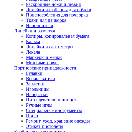
Раскройные ножи и лезвия
Линейки и шаблоны для стёжки
Приспособления для пэчворка
Ткани для пэчворка
Наполнители
Линейки и разметка
Копиры, копировальная бумага
Калька
Линейки и сантиметры
Лекала
Маркеры и мелки
Миллиметровка
Портновские принадлежности
Булавки
Вспарыватели
Заплатки
Игольницы
Наперстки
Нитевдеватели и пинцеты
Ручные иглы
Специальные инструменты
Шило
Ремонт, уход, хранение одежды
Этикет-пистолеты
Клей и клеевые пистолеты