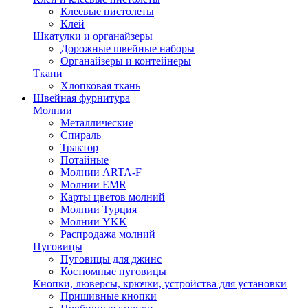
Клеевые пистолеты
Клей
Шкатулки и органайзеры
Дорожные швейные наборы
Органайзеры и контейнеры
Ткани
Хлопковая ткань
Швейная фурнитура
Молнии
Металлические
Спираль
Трактор
Потайные
Молнии ARTA-F
Молнии EMR
Карты цветов молний
Молнии Турция
Молнии YKK
Распродажа молний
Пуговицы
Пуговицы для джинс
Костюмные пуговицы
Кнопки, люверсы, крючки, устройства для установки
Пришивные кнопки