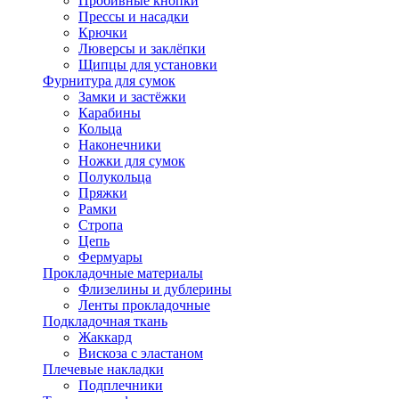
Пробивные кнопки
Прессы и насадки
Крючки
Люверсы и заклёпки
Щипцы для установки
Фурнитура для сумок
Замки и застёжки
Карабины
Кольца
Наконечники
Ножки для сумок
Полукольца
Пряжки
Рамки
Стропа
Цепь
Фермуары
Прокладочные материалы
Флизелины и дублерины
Ленты прокладочные
Подкладочная ткань
Жаккард
Вискоза с эластаном
Плечевые накладки
Подплечники