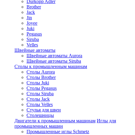
Durkopp Adler
Brother
Jack
Jin
Joyee
Juki
Pegasus
Siruba
Velles
Швейные автоматы
Швейные автоматы Aurora
Швейные автоматы Siruba
Столы к промышленным машинам
Столы Aurora
Столы Brother
Столы Juki
Столы Pegasus
Столы Siruba
Столы Jack
Столы Velles
Стулья для швеи
Столешницы
Двигатели к промышленным машинам
Иглы для
промышленных машин
Промышленные иглы Schmetz