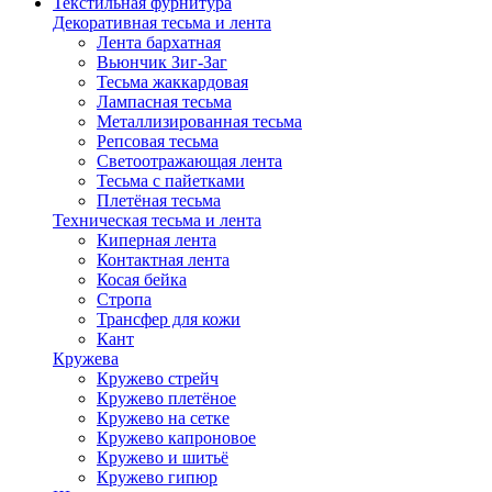
Текстильная фурнитура
Декоративная тесьма и лента
Лента бархатная
Вьюнчик Зиг-Заг
Тесьма жаккардовая
Лампасная тесьма
Металлизированная тесьма
Репсовая тесьма
Светоотражающая лента
Тесьма с пайетками
Плетёная тесьма
Техническая тесьма и лента
Киперная лента
Контактная лента
Косая бейка
Стропа
Трансфер для кожи
Кант
Кружева
Кружево стрейч
Кружево плетёное
Кружево на сетке
Кружево капроновое
Кружево и шитьё
Кружево гипюр