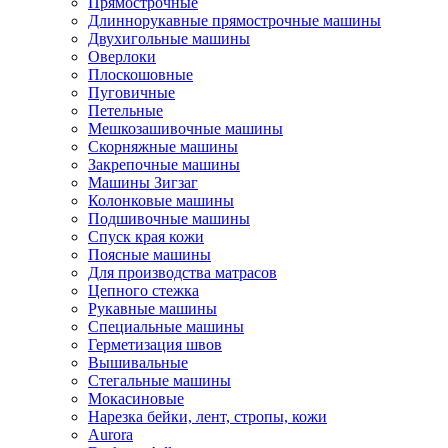
Прямострочные
Длиннорукавные прямострочные машины
Двухигольные машины
Оверлоки
Плоскошовные
Пуговичные
Петельные
Мешкозашивочные машины
Скорняжные машины
Закрепочные машины
Машины Зигзаг
Колонковые машины
Подшивочные машины
Спуск края кожи
Поясные машины
Для производства матрасов
Цепного стежка
Рукавные машины
Специальные машины
Герметизация швов
Вышивальные
Стегальные машины
Мокасиновые
Нарезка бейки, лент, стропы, кожи
Aurora