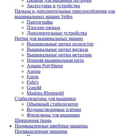
Пяльцы для вышивки на обуви
Аксессуары и устройства
Пяльцы и дополнительные приспособления для
вышивальных машин Velles
Пантографы
Плоские пяльца
Дополнительные устройства
Нитки для вышивальных машин
Вышивальные нитки полиэстер
Вышивальные нитки вискоза
Вышивальные нитки металлик
Нижняя вышивальная нить
Amann PolySheen
Aurora
Euron
Fufu's
Gunold
Madeira Rheingold
Стабилизаторы для вышивки
Объемный стабилизатор
Водорастворимые плёнки
Флизелины для вышивки
Шевронная ткань
Промышленные швейные машины
Промышленные машины