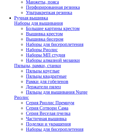
Манжеты, пояса
Перфорированная резинка
Ультракрепкая резинка
Ручная вышивка
Наборы для вышивания
Большие картины крестом
Вышивка крестом
Вышивка бисером
Наборы для бисероплетения
Наборы Риолис
Наборы МП студия
Наборы алмазной мозаики
Пяльцы, рамки, станки
Пяльцы круглые
Пяльцы квадратные
Рамки для гобеленов
Держатели пялец
Пяльцы для вышивания Nurge
Риолис
Серия Риолис Премиум
Серия Сотвори Сама
Серия Веселая пчелка
Частичная вышивка
Поделки и украшения
Наборы для бисероплетения