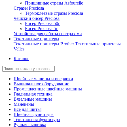
Пришивные стразы Asfourelle
Стразы Preciosa
Термоклеевые стразы Preciosa
Чешский бисер Preciosa
Бисер Preciosa 50г
Бисер Preciosa 5г
Устройства для работы со стразами
Текстильные принтеры
Текстильные принтеры Brother
Текстильные принтеры
Velles
Каталог
Швейные машины и оверлоки
Вышивальное оборудование
Промышленные швейные машины
Гладильная техника
Вязальные машины
Манекены
Всё для шитья
Швейная фурнитура
Текстильная фурнитура
Ручная вышивка