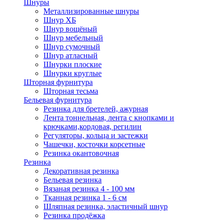
Шнуры
Металлизированные шнуры
Шнур ХБ
Шнур вощёный
Шнур мебельный
Шнур сумочный
Шнур атласный
Шнурки плоские
Шнурки круглые
Шторная фурнитура
Шторная тесьма
Бельевая фурнитура
Резинка для бретелей, ажурная
Лента тоннельная, лента с кнопками и
крючками,кордовая, регилин
Регуляторы, кольца и застежки
Чашечки, косточки корсетные
Резинка окантовочная
Резинка
Декоративная резинка
Бельевая резинка
Вязаная резинка 4 - 100 мм
Тканная резинка 1 - 6 см
Шляпная резинка, эластичный шнур
Резинка продёжка