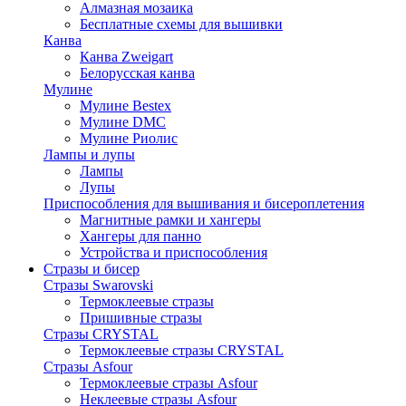
Алмазная мозаика
Бесплатные схемы для вышивки
Канва
Канва Zweigart
Белорусская канва
Мулине
Мулине Bestex
Мулине DMC
Мулине Риолис
Лампы и лупы
Лампы
Лупы
Приспособления для вышивания и бисероплетения
Магнитные рамки и хангеры
Хангеры для панно
Устройства и приспособления
Стразы и бисер
Стразы Swarovski
Термоклеевые стразы
Пришивные стразы
Стразы CRYSTAL
Термоклеевые стразы CRYSTAL
Стразы Asfour
Термоклеевые стразы Asfour
Неклеевые стразы Asfour