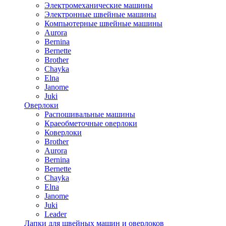
Электромеханические машины
Электронные швейные машины
Компьютерные швейные машины
Aurora
Bernina
Bernette
Brother
Chayka
Elna
Janome
Juki
Оверлоки
Распошивальные машины
Краеобметочные оверлоки
Коверлоки
Brother
Aurora
Bernina
Bernette
Chayka
Elna
Janome
Juki
Leader
Лапки для швейных машин и оверлоков