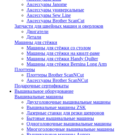
Аксессуары Janome
Аксессуары универсальные
Аксессуары Sew Line
Аксессуары Brother ScanCut
Запчасти для швейных машин и оверлоков
Двигатели
Детали
Машины для стёжки
Машины для стёжки со столом
Машины для стёжки на квилт-раме
Машины для стёжки Handy Quilter
Машины для стёжки Bernina Long Arm
Плоттеры
Плоттеры Brother ScanNCut
Аксессуары Brother ScanNCut
Подарочные сертификаты
Вышивальное оборудование
Вышивальные машины
Двухголовочные вышивальные машины
Вышивальные машины ZSK
Лазерные станки для резки шевронов
Бытовые вышивальные машины
Одноголовочные вышивальные машины
Многоголовочные вышивальные машины
Вышивальные машины Aurora