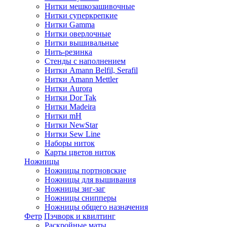
Нитки мешкозашивочные
Нитки суперкрепкие
Нитки Gamma
Нитки оверлочные
Нитки вышивальные
Нить-резинка
Стенды с наполнением
Нитки Amann Belfil, Serafil
Нитки Amann Mettler
Нитки Aurora
Нитки Dor Tak
Нитки Madeira
Нитки mH
Нитки NewStar
Нитки Sew Line
Наборы ниток
Карты цветов ниток
Ножницы
Ножницы портновские
Ножницы для вышивания
Ножницы зиг-заг
Ножницы снипперы
Ножницы общего назначения
Фетр
Пэчворк и квилтинг
Раскройные маты