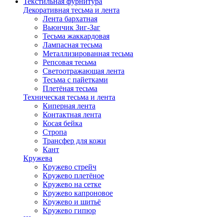
Текстильная фурнитура
Декоративная тесьма и лента
Лента бархатная
Вьюнчик Зиг-Заг
Тесьма жаккардовая
Лампасная тесьма
Металлизированная тесьма
Репсовая тесьма
Светоотражающая лента
Тесьма с пайетками
Плетёная тесьма
Техническая тесьма и лента
Киперная лента
Контактная лента
Косая бейка
Стропа
Трансфер для кожи
Кант
Кружева
Кружево стрейч
Кружево плетёное
Кружево на сетке
Кружево капроновое
Кружево и шитьё
Кружево гипюр