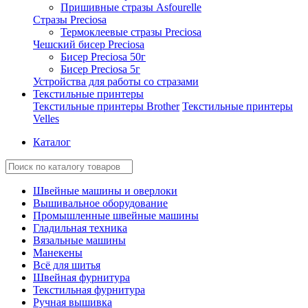
Пришивные стразы Asfourelle
Стразы Preciosa
Термоклеевые стразы Preciosa
Чешский бисер Preciosa
Бисер Preciosa 50г
Бисер Preciosa 5г
Устройства для работы со стразами
Текстильные принтеры
Текстильные принтеры Brother
Текстильные принтеры
Velles
Каталог
Швейные машины и оверлоки
Вышивальное оборудование
Промышленные швейные машины
Гладильная техника
Вязальные машины
Манекены
Всё для шитья
Швейная фурнитура
Текстильная фурнитура
Ручная вышивка