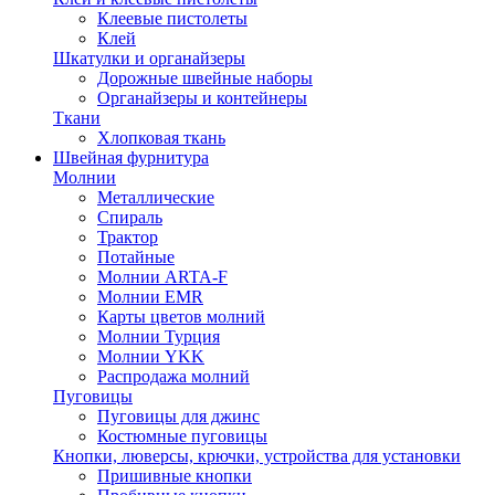
Клеевые пистолеты
Клей
Шкатулки и органайзеры
Дорожные швейные наборы
Органайзеры и контейнеры
Ткани
Хлопковая ткань
Швейная фурнитура
Молнии
Металлические
Спираль
Трактор
Потайные
Молнии ARTA-F
Молнии EMR
Карты цветов молний
Молнии Турция
Молнии YKK
Распродажа молний
Пуговицы
Пуговицы для джинс
Костюмные пуговицы
Кнопки, люверсы, крючки, устройства для установки
Пришивные кнопки