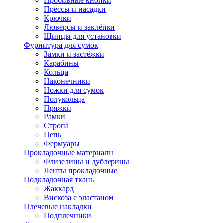
Пробивные кнопки
Прессы и насадки
Крючки
Люверсы и заклёпки
Щипцы для установки
Фурнитура для сумок
Замки и застёжки
Карабины
Кольца
Наконечники
Ножки для сумок
Полукольца
Пряжки
Рамки
Стропа
Цепь
Фермуары
Прокладочные материалы
Флизелины и дублерины
Ленты прокладочные
Подкладочная ткань
Жаккард
Вискоза с эластаном
Плечевые накладки
Подплечники