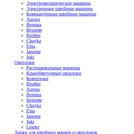
Электромеханические машины
Электронные швейные машины
Компьютерные швейные машины
Aurora
Bernina
Bernette
Brother
Chayka
Elna
Janome
Juki
Оверлоки
Распошивальные машины
Краеобметочные оверлоки
Коверлоки
Brother
Aurora
Bernina
Bernette
Chayka
Elna
Janome
Juki
Leader
Лапки для швейных машин и оверлоков