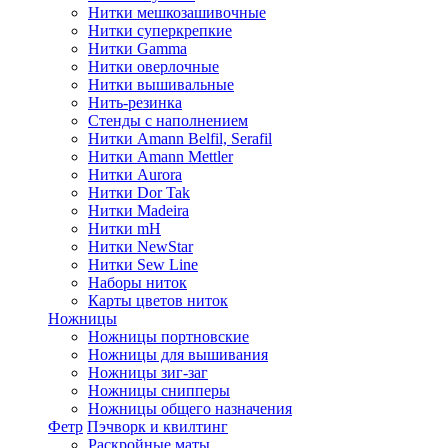
Нитки мешкозашивочные
Нитки суперкрепкие
Нитки Gamma
Нитки оверлочные
Нитки вышивальные
Нить-резинка
Стенды с наполнением
Нитки Amann Belfil, Serafil
Нитки Amann Mettler
Нитки Aurora
Нитки Dor Tak
Нитки Madeira
Нитки mH
Нитки NewStar
Нитки Sew Line
Наборы ниток
Карты цветов ниток
Ножницы
Ножницы портновские
Ножницы для вышивания
Ножницы зиг-заг
Ножницы снипперы
Ножницы общего назначения
Фетр
Пэчворк и квилтинг
Раскройные маты