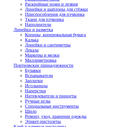
Раскройные ножи и лезвия
Линейки и шаблоны для стёжки
Приспособления для пэчворка
Ткани для пэчворка
Наполнители
Линейки и разметка
Копиры, копировальная бумага
Калька
Линейки и сантиметры
Лекала
Маркеры и мелки
Миллиметровка
Портновские принадлежности
Булавки
Вспарыватели
Заплатки
Игольницы
Наперстки
Нитевдеватели и пинцеты
Ручные иглы
Специальные инструменты
Шило
Ремонт, уход, хранение одежды
Этикет-пистолеты
Клей и клеевые пистолеты