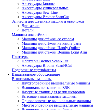
Аксессуары Janome
Аксессуары универсальные
Аксессуары Sew Line
Аксессуары Brother ScanCut
Запчасти для швейных машин и оверлоков
Двигатели
Детали
Машины для стёжки
Машины для стёжки со столом
Машины для стёжки на квилт-раме
Машины для стёжки Handy Quilter
Машины для стёжки Bernina Long Arm
Плоттеры
Плоттеры Brother ScanNCut
Аксессуары Brother ScanNCut
Подарочные сертификаты
Вышивальное оборудование
Вышивальные машины
Двухголовочные вышивальные машины
Вышивальные машины ZSK
Лазерные станки для резки шевронов
Бытовые вышивальные машины
Одноголовочные вышивальные машины
Многоголовочные вышивальные машины
Вышивальные машины Aurora