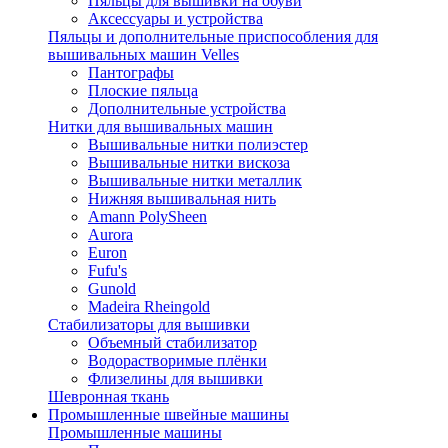
Пяльцы для вышивки на обуви
Аксессуары и устройства
Пяльцы и дополнительные приспособления для
вышивальных машин Velles
Пантографы
Плоские пяльца
Дополнительные устройства
Нитки для вышивальных машин
Вышивальные нитки полиэстер
Вышивальные нитки вискоза
Вышивальные нитки металлик
Нижняя вышивальная нить
Amann PolySheen
Aurora
Euron
Fufu's
Gunold
Madeira Rheingold
Стабилизаторы для вышивки
Объемный стабилизатор
Водорастворимые плёнки
Флизелины для вышивки
Шевронная ткань
Промышленные швейные машины
Промышленные машины