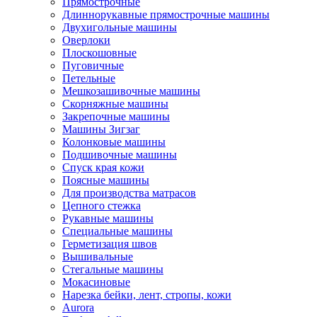
Прямострочные
Длиннорукавные прямострочные машины
Двухигольные машины
Оверлоки
Плоскошовные
Пуговичные
Петельные
Мешкозашивочные машины
Скорняжные машины
Закрепочные машины
Машины Зигзаг
Колонковые машины
Подшивочные машины
Спуск края кожи
Поясные машины
Для производства матрасов
Цепного стежка
Рукавные машины
Специальные машины
Герметизация швов
Вышивальные
Стегальные машины
Мокасиновые
Нарезка бейки, лент, стропы, кожи
Aurora