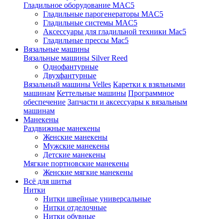
Гладильное оборудование MAC5
Гладильные парогенераторы MAC5
Гладильные системы MAC5
Аксессуары для гладильной техники Mac5
Гладильные прессы Mac5
Вязальные машины
Вязальные машины Silver Reed
Однофантурные
Двухфантурные
Вязальный машины Velles
Каретки к взяльными
машинам
Кеттельные машины
Программное
обеспечение
Запчасти и аксессуары к вязальным
машинам
Манекены
Раздвижные манекены
Женские манекены
Мужские манекены
Детские манекены
Мягкие портновские манекены
Женские мягкие манекены
Всё для шитья
Нитки
Нитки швейные универсальные
Нитки отделочные
Нитки обувные