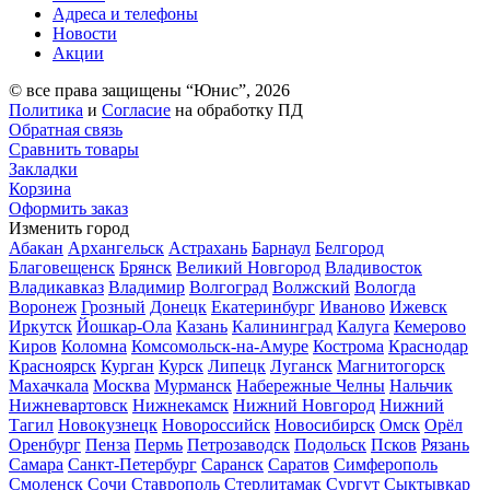
Адреса и телефоны
Новости
Акции
© все права защищены “Юнис”, 2026
Политика
и
Согласие
на обработку ПД
Обратная связь
Сравнить товары
Закладки
Корзина
Оформить заказ
Изменить город
Абакан
Архангельск
Астрахань
Барнаул
Белгород
Благовещенск
Брянск
Великий Новгород
Владивосток
Владикавказ
Владимир
Волгоград
Волжский
Вологда
Воронеж
Грозный
Донецк
Екатеринбург
Иваново
Ижевск
Иркутск
Йошкар-Ола
Казань
Калининград
Калуга
Кемерово
Киров
Коломна
Комсомольск-на-Амуре
Кострома
Краснодар
Красноярск
Курган
Курск
Липецк
Луганск
Магнитогорск
Махачкала
Москва
Мурманск
Набережные Челны
Нальчик
Нижневартовск
Нижнекамск
Нижний Новгород
Нижний
Тагил
Новокузнецк
Новороссийск
Новосибирск
Омск
Орёл
Оренбург
Пенза
Пермь
Петрозаводск
Подольск
Псков
Рязань
Самара
Санкт-Петербург
Саранск
Саратов
Симферополь
Смоленск
Сочи
Ставрополь
Стерлитамак
Сургут
Сыктывкар