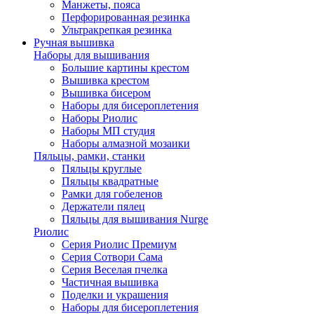
Манжеты, пояса
Перфорированная резинка
Ультракрепкая резинка
Ручная вышивка
Наборы для вышивания
Большие картины крестом
Вышивка крестом
Вышивка бисером
Наборы для бисероплетения
Наборы Риолис
Наборы МП студия
Наборы алмазной мозаики
Пяльцы, рамки, станки
Пяльцы круглые
Пяльцы квадратные
Рамки для гобеленов
Держатели пялец
Пяльцы для вышивания Nurge
Риолис
Серия Риолис Премиум
Серия Сотвори Сама
Серия Веселая пчелка
Частичная вышивка
Поделки и украшения
Наборы для бисероплетения