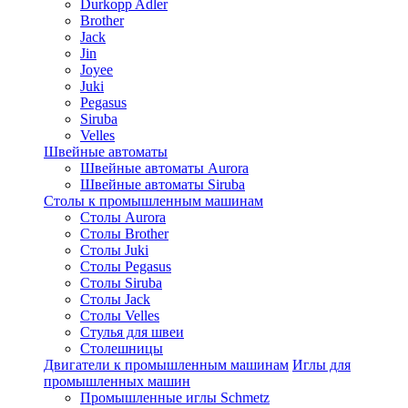
Durkopp Adler
Brother
Jack
Jin
Joyee
Juki
Pegasus
Siruba
Velles
Швейные автоматы
Швейные автоматы Aurora
Швейные автоматы Siruba
Столы к промышленным машинам
Столы Aurora
Столы Brother
Столы Juki
Столы Pegasus
Столы Siruba
Столы Jack
Столы Velles
Стулья для швеи
Столешницы
Двигатели к промышленным машинам
Иглы для
промышленных машин
Промышленные иглы Schmetz