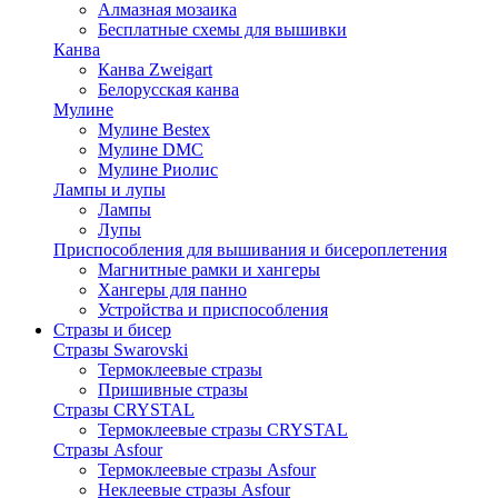
Алмазная мозаика
Бесплатные схемы для вышивки
Канва
Канва Zweigart
Белорусская канва
Мулине
Мулине Bestex
Мулине DMC
Мулине Риолис
Лампы и лупы
Лампы
Лупы
Приспособления для вышивания и бисероплетения
Магнитные рамки и хангеры
Хангеры для панно
Устройства и приспособления
Стразы и бисер
Стразы Swarovski
Термоклеевые стразы
Пришивные стразы
Стразы CRYSTAL
Термоклеевые стразы CRYSTAL
Стразы Asfour
Термоклеевые стразы Asfour
Неклеевые стразы Asfour