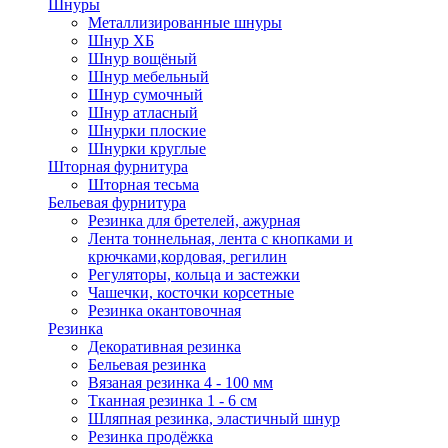
Шнуры
Металлизированные шнуры
Шнур ХБ
Шнур вощёный
Шнур мебельный
Шнур сумочный
Шнур атласный
Шнурки плоские
Шнурки круглые
Шторная фурнитура
Шторная тесьма
Бельевая фурнитура
Резинка для бретелей, ажурная
Лента тоннельная, лента с кнопками и
крючками,кордовая, регилин
Регуляторы, кольца и застежки
Чашечки, косточки корсетные
Резинка окантовочная
Резинка
Декоративная резинка
Бельевая резинка
Вязаная резинка 4 - 100 мм
Тканная резинка 1 - 6 см
Шляпная резинка, эластичный шнур
Резинка продёжка