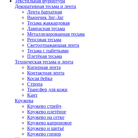
Текстильная фурнитура
Декоративная тесьма и лента
Лента бархатная
Вьюнчик Зиг-Заг
Тесьма жаккардовая
Лампасная тесьма
Металлизированная тесьма
Репсовая тесьма
Светоотражающая лента
Тесьма с пайетками
Плетёная тесьма
Техническая тесьма и лента
Киперная лента
Контактная лента
Косая бейка
Стропа
Трансфер для кожи
Кант
Кружева
Кружево стрейч
Кружево плетёное
Кружево на сетке
Кружево капроновое
Кружево и шитьё
Кружево гипюр