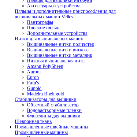
Пяльцы для вышивки на обуви
Аксессуары и устройства
Пяльцы и дополнительные приспособления для
вышивальных машин Velles
Пантографы
Плоские пяльца
Дополнительные устройства
Нитки для вышивальных машин
Вышивальные нитки полиэстер
Вышивальные нитки вискоза
Вышивальные нитки металлик
Нижняя вышивальная нить
Amann PolySheen
Aurora
Euron
Fufu's
Gunold
Madeira Rheingold
Стабилизаторы для вышивки
Объемный стабилизатор
Водорастворимые плёнки
Флизелины для вышивки
Шевронная ткань
Промышленные швейные машины
Промышленные машины