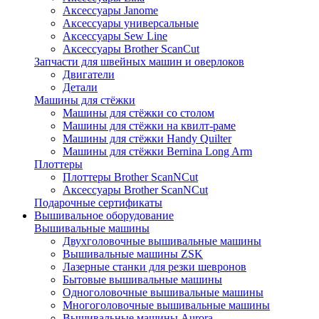
Аксессуары Janome
Аксессуары универсальные
Аксессуары Sew Line
Аксессуары Brother ScanCut
Запчасти для швейных машин и оверлоков
Двигатели
Детали
Машины для стёжки
Машины для стёжки со столом
Машины для стёжки на квилт-раме
Машины для стёжки Handy Quilter
Машины для стёжки Bernina Long Arm
Плоттеры
Плоттеры Brother ScanNCut
Аксессуары Brother ScanNCut
Подарочные сертификаты
Вышивальное оборудование
Вышивальные машины
Двухголовочные вышивальные машины
Вышивальные машины ZSK
Лазерные станки для резки шевронов
Бытовые вышивальные машины
Одноголовочные вышивальные машины
Многоголовочные вышивальные машины
Вышивальные машины Aurora