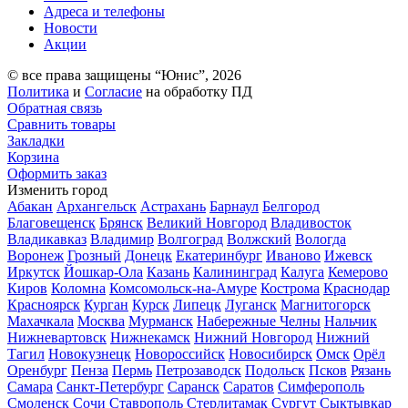
Адреса и телефоны
Новости
Акции
© все права защищены “Юнис”, 2026
Политика
и
Согласие
на обработку ПД
Обратная связь
Сравнить товары
Закладки
Корзина
Оформить заказ
Изменить город
Абакан
Архангельск
Астрахань
Барнаул
Белгород
Благовещенск
Брянск
Великий Новгород
Владивосток
Владикавказ
Владимир
Волгоград
Волжский
Вологда
Воронеж
Грозный
Донецк
Екатеринбург
Иваново
Ижевск
Иркутск
Йошкар-Ола
Казань
Калининград
Калуга
Кемерово
Киров
Коломна
Комсомольск-на-Амуре
Кострома
Краснодар
Красноярск
Курган
Курск
Липецк
Луганск
Магнитогорск
Махачкала
Москва
Мурманск
Набережные Челны
Нальчик
Нижневартовск
Нижнекамск
Нижний Новгород
Нижний
Тагил
Новокузнецк
Новороссийск
Новосибирск
Омск
Орёл
Оренбург
Пенза
Пермь
Петрозаводск
Подольск
Псков
Рязань
Самара
Санкт-Петербург
Саранск
Саратов
Симферополь
Смоленск
Сочи
Ставрополь
Стерлитамак
Сургут
Сыктывкар