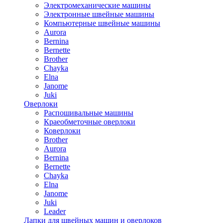
Электромеханические машины
Электронные швейные машины
Компьютерные швейные машины
Aurora
Bernina
Bernette
Brother
Chayka
Elna
Janome
Juki
Оверлоки
Распошивальные машины
Краеобметочные оверлоки
Коверлоки
Brother
Aurora
Bernina
Bernette
Chayka
Elna
Janome
Juki
Leader
Лапки для швейных машин и оверлоков