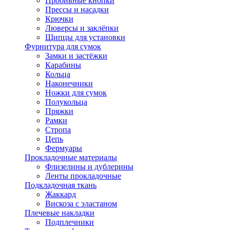
Пробивные кнопки
Прессы и насадки
Крючки
Люверсы и заклёпки
Щипцы для установки
Фурнитура для сумок
Замки и застёжки
Карабины
Кольца
Наконечники
Ножки для сумок
Полукольца
Пряжки
Рамки
Стропа
Цепь
Фермуары
Прокладочные материалы
Флизелины и дублерины
Ленты прокладочные
Подкладочная ткань
Жаккард
Вискоза с эластаном
Плечевые накладки
Подплечники