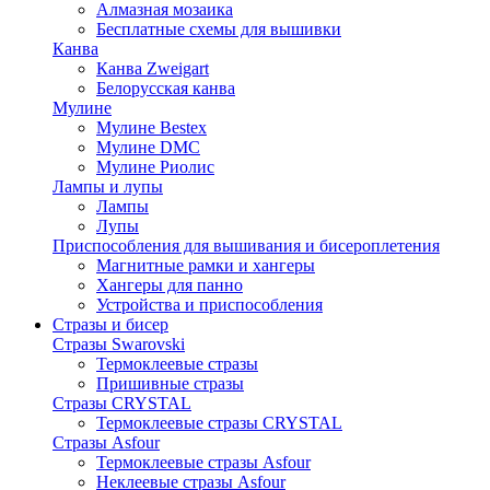
Алмазная мозаика
Бесплатные схемы для вышивки
Канва
Канва Zweigart
Белорусская канва
Мулине
Мулине Bestex
Мулине DMC
Мулине Риолис
Лампы и лупы
Лампы
Лупы
Приспособления для вышивания и бисероплетения
Магнитные рамки и хангеры
Хангеры для панно
Устройства и приспособления
Стразы и бисер
Стразы Swarovski
Термоклеевые стразы
Пришивные стразы
Стразы CRYSTAL
Термоклеевые стразы CRYSTAL
Стразы Asfour
Термоклеевые стразы Asfour
Неклеевые стразы Asfour