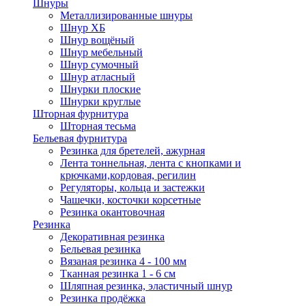
Шнуры
Металлизированные шнуры
Шнур ХБ
Шнур вощёный
Шнур мебельный
Шнур сумочный
Шнур атласный
Шнурки плоские
Шнурки круглые
Шторная фурнитура
Шторная тесьма
Бельевая фурнитура
Резинка для бретелей, ажурная
Лента тоннельная, лента с кнопками и
крючками,кордовая, регилин
Регуляторы, кольца и застежки
Чашечки, косточки корсетные
Резинка окантовочная
Резинка
Декоративная резинка
Бельевая резинка
Вязаная резинка 4 - 100 мм
Тканная резинка 1 - 6 см
Шляпная резинка, эластичный шнур
Резинка продёжка