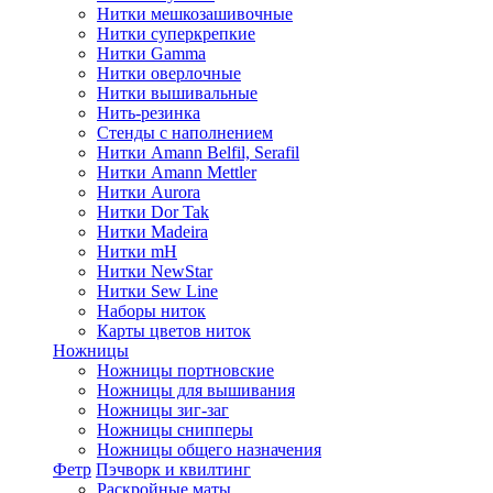
Нитки мешкозашивочные
Нитки суперкрепкие
Нитки Gamma
Нитки оверлочные
Нитки вышивальные
Нить-резинка
Стенды с наполнением
Нитки Amann Belfil, Serafil
Нитки Amann Mettler
Нитки Aurora
Нитки Dor Tak
Нитки Madeira
Нитки mH
Нитки NewStar
Нитки Sew Line
Наборы ниток
Карты цветов ниток
Ножницы
Ножницы портновские
Ножницы для вышивания
Ножницы зиг-заг
Ножницы снипперы
Ножницы общего назначения
Фетр
Пэчворк и квилтинг
Раскройные маты