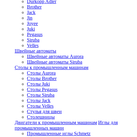
Durkopp Adler
Brother
Jack
Jin
Joyee
Juki
Pegasus
Siruba
Velles
Швейные автоматы
Швейные автоматы Aurora
Швейные автоматы Siruba
Столы к промышленным машинам
Столы Aurora
Столы Brother
Столы Juki
Столы Pegasus
Столы Siruba
Столы Jack
Столы Velles
Стулья для швеи
Столешницы
Двигатели к промышленным машинам
Иглы для
промышленных машин
Промышленные иглы Schmetz