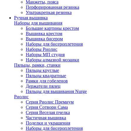
Манжеты, пояса
Перфорированная резинка
Ультракрепкая резинка
Ручная вышивка
Наборы для вышивания
Большие картины крестом
Вышивка крестом
Вышивка бисером
Наборы для бисероплетения
Наборы Риолис
Наборы МП студия
Наборы алмазной мозаики
Пяльцы, рамки, станки
Пяльцы круглые
Пяльцы квадратные
Рамки для гобеленов
Держатели пялец
Пяльцы для вышивания Nurge
Риолис
Серия Риолис Премиум
Серия Сотвори Сама
Серия Веселая пчелка
Частичная вышивка
Поделки и украшения
Наборы для бисероплетения