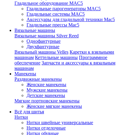
Гладильное оборудование MAC5
Гладильные парогенераторы MAC5
Гладильные системы MAC5
Аксессуары для гладильной техники Mac5
Гладильные прессы Mac5
Вязальные машины
Вязальные машины Silver Reed
Однофантурные
Двухфантурные
Вязальный машины Velles
Каретки к взяльными
машинам
Кеттельные машины
Программное
обеспечение
Запчасти и аксессуары к вязальным
машинам
Манекены
Раздвижные манекены
Женские манекены
Мужские манекены
Детские манекены
Мягкие портновские манекены
Женские мягкие манекены
Всё для шитья
Нитки
Нитки швейные универсальные
Нитки отделочные
Нитки обувные