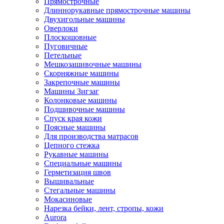
Прямострочные
Длиннорукавные прямострочные машины
Двухигольные машины
Оверлоки
Плоскошовные
Пуговичные
Петельные
Мешкозашивочные машины
Скорняжные машины
Закрепочные машины
Машины Зигзаг
Колонковые машины
Подшивочные машины
Спуск края кожи
Поясные машины
Для производства матрасов
Цепного стежка
Рукавные машины
Специальные машины
Герметизация швов
Вышивальные
Стегальные машины
Мокасиновые
Нарезка бейки, лент, стропы, кожи
Aurora