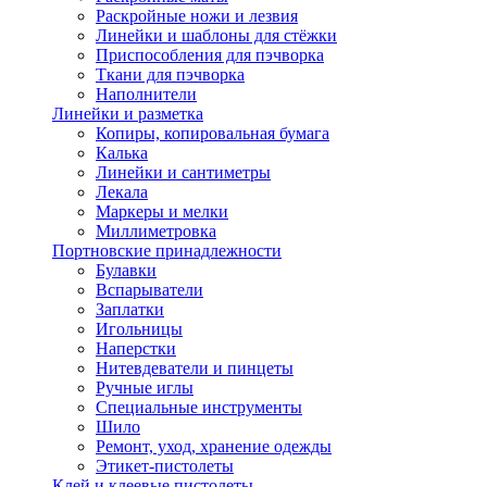
Раскройные ножи и лезвия
Линейки и шаблоны для стёжки
Приспособления для пэчворка
Ткани для пэчворка
Наполнители
Линейки и разметка
Копиры, копировальная бумага
Калька
Линейки и сантиметры
Лекала
Маркеры и мелки
Миллиметровка
Портновские принадлежности
Булавки
Вспарыватели
Заплатки
Игольницы
Наперстки
Нитевдеватели и пинцеты
Ручные иглы
Специальные инструменты
Шило
Ремонт, уход, хранение одежды
Этикет-пистолеты
Клей и клеевые пистолеты