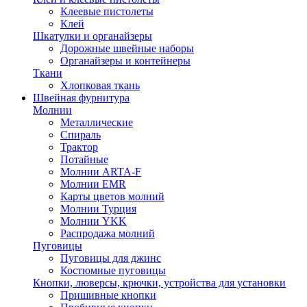
Клеевые пистолеты
Клей
Шкатулки и органайзеры
Дорожные швейные наборы
Органайзеры и контейнеры
Ткани
Хлопковая ткань
Швейная фурнитура
Молнии
Металлические
Спираль
Трактор
Потайные
Молнии ARTA-F
Молнии EMR
Карты цветов молний
Молнии Турция
Молнии YKK
Распродажа молний
Пуговицы
Пуговицы для джинс
Костюмные пуговицы
Кнопки, люверсы, крючки, устройства для установки
Пришивные кнопки