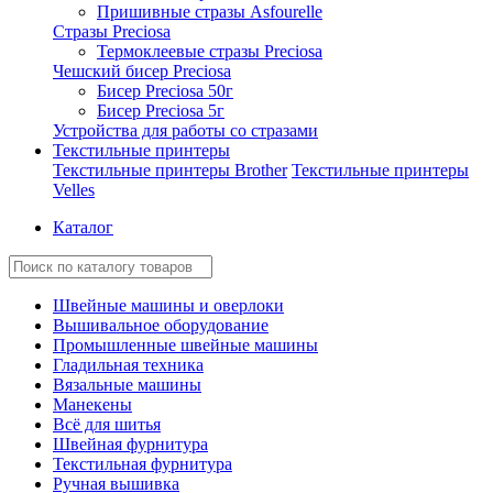
Пришивные стразы Asfourelle
Стразы Preciosa
Термоклеевые стразы Preciosa
Чешский бисер Preciosa
Бисер Preciosa 50г
Бисер Preciosa 5г
Устройства для работы со стразами
Текстильные принтеры
Текстильные принтеры Brother
Текстильные принтеры
Velles
Каталог
Швейные машины и оверлоки
Вышивальное оборудование
Промышленные швейные машины
Гладильная техника
Вязальные машины
Манекены
Всё для шитья
Швейная фурнитура
Текстильная фурнитура
Ручная вышивка