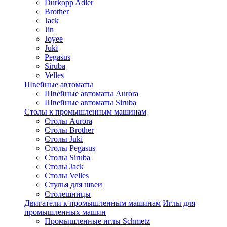
Durkopp Adler
Brother
Jack
Jin
Joyee
Juki
Pegasus
Siruba
Velles
Швейные автоматы
Швейные автоматы Aurora
Швейные автоматы Siruba
Столы к промышленным машинам
Столы Aurora
Столы Brother
Столы Juki
Столы Pegasus
Столы Siruba
Столы Jack
Столы Velles
Стулья для швеи
Столешницы
Двигатели к промышленным машинам
Иглы для
промышленных машин
Промышленные иглы Schmetz