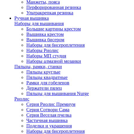
Манжеты, пояса
Перфорированная резинка
Ультракрепкая резинка
Ручная вышивка
Наборы для вышивания
Большие картины крестом
Вышивка крестом
Вышивка бисером
Наборы для бисероплетения
Наборы Риолис
Наборы МП студия
Наборы алмазной мозаики
Пяльцы, рамки, станки
Пяльцы круглые
Пяльцы квадратные
Рамки для гобеленов
Держатели пялец
Пяльцы для вышивания Nurge
Риолис
Серия Риолис Премиум
Серия Сотвори Сама
Серия Веселая пчелка
Частичная вышивка
Поделки и украшения
Наборы для бисероплетения