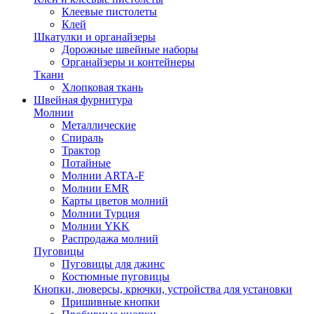
Клеевые пистолеты
Клей
Шкатулки и органайзеры
Дорожные швейные наборы
Органайзеры и контейнеры
Ткани
Хлопковая ткань
Швейная фурнитура
Молнии
Металлические
Спираль
Трактор
Потайные
Молнии ARTA-F
Молнии EMR
Карты цветов молний
Молнии Турция
Молнии YKK
Распродажа молний
Пуговицы
Пуговицы для джинс
Костюмные пуговицы
Кнопки, люверсы, крючки, устройства для установки
Пришивные кнопки