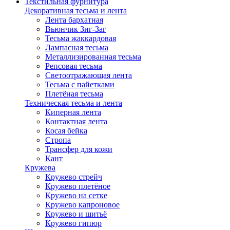
Текстильная фурнитура
Декоративная тесьма и лента
Лента бархатная
Вьюнчик Зиг-Заг
Тесьма жаккардовая
Лампасная тесьма
Металлизированная тесьма
Репсовая тесьма
Светоотражающая лента
Тесьма с пайетками
Плетёная тесьма
Техническая тесьма и лента
Киперная лента
Контактная лента
Косая бейка
Стропа
Трансфер для кожи
Кант
Кружева
Кружево стрейч
Кружево плетёное
Кружево на сетке
Кружево капроновое
Кружево и шитьё
Кружево гипюр