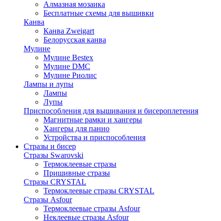
Алмазная мозаика
Бесплатные схемы для вышивки
Канва
Канва Zweigart
Белорусская канва
Мулине
Мулине Bestex
Мулине DMC
Мулине Риолис
Лампы и лупы
Лампы
Лупы
Приспособления для вышивания и бисероплетения
Магнитные рамки и хангеры
Хангеры для панно
Устройства и приспособления
Стразы и бисер
Стразы Swarovski
Термоклеевые стразы
Пришивные стразы
Стразы CRYSTAL
Термоклеевые стразы CRYSTAL
Стразы Asfour
Термоклеевые стразы Asfour
Неклеевые стразы Asfour