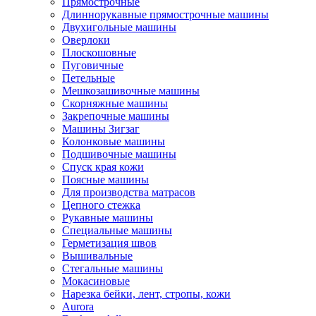
Прямострочные
Длиннорукавные прямострочные машины
Двухигольные машины
Оверлоки
Плоскошовные
Пуговичные
Петельные
Мешкозашивочные машины
Скорняжные машины
Закрепочные машины
Машины Зигзаг
Колонковые машины
Подшивочные машины
Спуск края кожи
Поясные машины
Для производства матрасов
Цепного стежка
Рукавные машины
Специальные машины
Герметизация швов
Вышивальные
Стегальные машины
Мокасиновые
Нарезка бейки, лент, стропы, кожи
Aurora