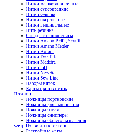
Нитки мешкозашивочные
Нитки суперкрепкие
Нитки Gamma
Нитки оверлочные
Нитки вышивальные
Нить-резинка
Стенды с наполнением
Нитки Amann Belfil, Serafil
Нитки Amann Mettler
Нитки Aurora
Нитки Dor Tak
Нитки Madeira
Нитки mH
Нитки NewStar
Нитки Sew Line
Наборы ниток
Карты цветов ниток
Ножницы
Ножницы портновские
Ножницы для вышивания
Ножницы зиг-заг
Ножницы снипперы
Ножницы общего назначения
Фетр
Пэчворк и квилтинг
Раскройные маты