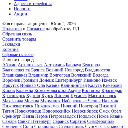
Адреса и телефоны
Новости
Акции
© все права защищены “Юнис”, 2026
Политика
и
Согласие
на обработку ПД
Обратная связь
Сравнить товары
Закладки
Корзина
Оформить заказ
Изменить город
Абакан
Архангельск
Астрахань
Барнаул
Белгород
Благовещенск
Брянск
Великий Новгород
Владивосток
Владикавказ
Владимир
Волгоград
Волжский
Вологда
Воронеж
Грозный
Донецк
Екатеринбург
Иваново
Ижевск
Иркутск
Йошкар-Ола
Казань
Калининград
Калуга
Кемерово
Киров
Коломна
Комсомольск-на-Амуре
Кострома
Краснодар
Красноярск
Курган
Курск
Липецк
Луганск
Магнитогорск
Махачкала
Москва
Мурманск
Набережные Челны
Нальчик
Нижневартовск
Нижнекамск
Нижний Новгород
Нижний
Тагил
Новокузнецк
Новороссийск
Новосибирск
Омск
Орёл
Оренбург
Пенза
Пермь
Петрозаводск
Подольск
Псков
Рязань
Самара
Санкт-Петербург
Саранск
Саратов
Симферополь
Смоленск
Сочи
Ставрополь
Стерлитамак
Сургут
Сыктывкар