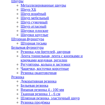
Шнуры
Металлизированные шнуры
Шнур ХБ
Шнур вощёный
Шнур мебельный
Шнур сумочный
Шнур атласный
Шнурки плоские
Шнурки круглые
Шторная фурнитура
Шторная тесьма
Бельевая фурнитура
Резинка для бретелей, ажурная
Лента тоннельная, лента с кнопками и
крючками,кордовая, регилин
Регуляторы, кольца и застежки
Чашечки, косточки корсетные
Резинка окантовочная
Резинка
Декоративная резинка
Бельевая резинка
Вязаная резинка 4 - 100 мм
Тканная резинка 1 - 6 см
Шляпная резинка, эластичный шнур
Резинка продёжка