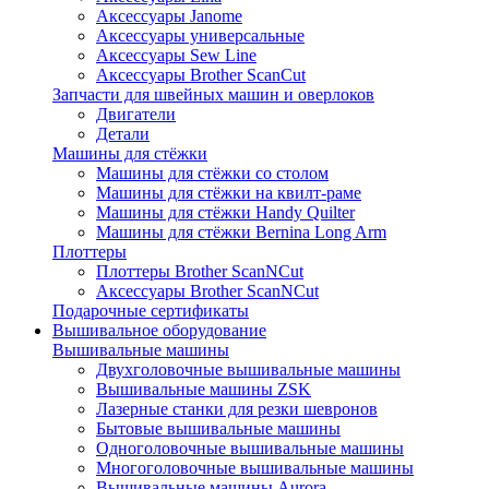
Аксессуары Janome
Аксессуары универсальные
Аксессуары Sew Line
Аксессуары Brother ScanCut
Запчасти для швейных машин и оверлоков
Двигатели
Детали
Машины для стёжки
Машины для стёжки со столом
Машины для стёжки на квилт-раме
Машины для стёжки Handy Quilter
Машины для стёжки Bernina Long Arm
Плоттеры
Плоттеры Brother ScanNCut
Аксессуары Brother ScanNCut
Подарочные сертификаты
Вышивальное оборудование
Вышивальные машины
Двухголовочные вышивальные машины
Вышивальные машины ZSK
Лазерные станки для резки шевронов
Бытовые вышивальные машины
Одноголовочные вышивальные машины
Многоголовочные вышивальные машины
Вышивальные машины Aurora