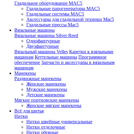
Гладильное оборудование MAC5
Гладильные парогенераторы MAC5
Гладильные системы MAC5
Аксессуары для гладильной техники Mac5
Гладильные прессы Mac5
Вязальные машины
Вязальные машины Silver Reed
Однофантурные
Двухфантурные
Вязальный машины Velles
Каретки к взяльными
машинам
Кеттельные машины
Программное
обеспечение
Запчасти и аксессуары к вязальным
машинам
Манекены
Раздвижные манекены
Женские манекены
Мужские манекены
Детские манекены
Мягкие портновские манекены
Женские мягкие манекены
Всё для шитья
Нитки
Нитки швейные универсальные
Нитки отделочные
Нитки обувные