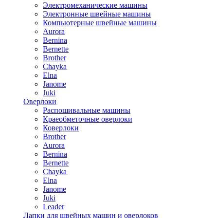
Электромеханические машины
Электронные швейные машины
Компьютерные швейные машины
Aurora
Bernina
Bernette
Brother
Chayka
Elna
Janome
Juki
Оверлоки
Распошивальные машины
Краеобметочные оверлоки
Коверлоки
Brother
Aurora
Bernina
Bernette
Chayka
Elna
Janome
Juki
Leader
Лапки для швейных машин и оверлоков