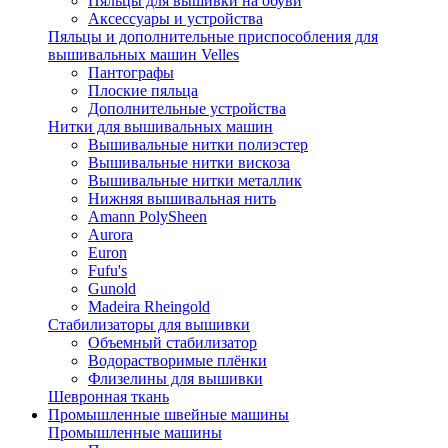
Пяльцы для вышивки на обуви
Аксессуары и устройства
Пяльцы и дополнительные приспособления для
вышивальных машин Velles
Пантографы
Плоские пяльца
Дополнительные устройства
Нитки для вышивальных машин
Вышивальные нитки полиэстер
Вышивальные нитки вискоза
Вышивальные нитки металлик
Нижняя вышивальная нить
Amann PolySheen
Aurora
Euron
Fufu's
Gunold
Madeira Rheingold
Стабилизаторы для вышивки
Объемный стабилизатор
Водорастворимые плёнки
Флизелины для вышивки
Шевронная ткань
Промышленные швейные машины
Промышленные машины