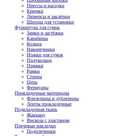
Пробивные кнопки
Прессы и насадки
Крючки
Люверсы и заклёпки
Щипцы для установки
Фурнитура для сумок
Замки и застёжки
Карабины
Кольца
Наконечники
Ножки для сумок
Полукольца
Пряжки
Рамки
Стропа
Цепь
Фермуары
Прокладочные материалы
Флизелины и дублерины
Ленты прокладочные
Подкладочная ткань
Жаккард
Вискоза с эластаном
Плечевые накладки
Подплечники