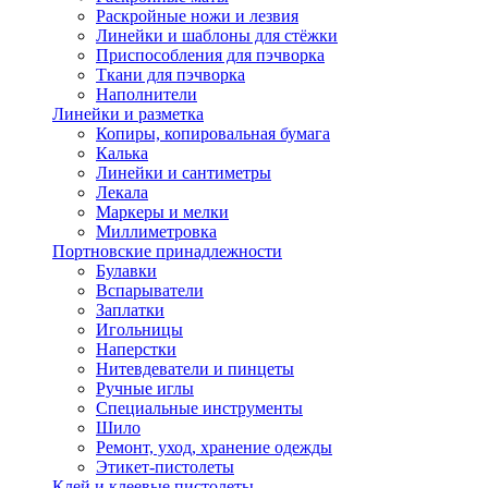
Раскройные ножи и лезвия
Линейки и шаблоны для стёжки
Приспособления для пэчворка
Ткани для пэчворка
Наполнители
Линейки и разметка
Копиры, копировальная бумага
Калька
Линейки и сантиметры
Лекала
Маркеры и мелки
Миллиметровка
Портновские принадлежности
Булавки
Вспарыватели
Заплатки
Игольницы
Наперстки
Нитевдеватели и пинцеты
Ручные иглы
Специальные инструменты
Шило
Ремонт, уход, хранение одежды
Этикет-пистолеты
Клей и клеевые пистолеты