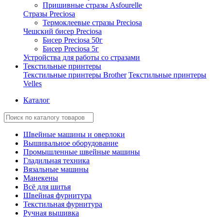
Пришивные стразы Asfourelle
Стразы Preciosa
Термоклеевые стразы Preciosa
Чешский бисер Preciosa
Бисер Preciosa 50г
Бисер Preciosa 5г
Устройства для работы со стразами
Текстильные принтеры
Текстильные принтеры Brother
Текстильные принтеры
Velles
Каталог
Швейные машины и оверлоки
Вышивальное оборудование
Промышленные швейные машины
Гладильная техника
Вязальные машины
Манекены
Всё для шитья
Швейная фурнитура
Текстильная фурнитура
Ручная вышивка