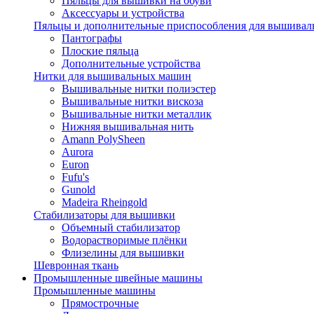
Пяльцы для вышивки на обуви
Аксессуары и устройства
Пяльцы и дополнительные приспособления для вышиваль
Пантографы
Плоские пяльца
Дополнительные устройства
Нитки для вышивальных машин
Вышивальные нитки полиэстер
Вышивальные нитки вискоза
Вышивальные нитки металлик
Нижняя вышивальная нить
Amann PolySheen
Aurora
Euron
Fufu's
Gunold
Madeira Rheingold
Стабилизаторы для вышивки
Объемный стабилизатор
Водорастворимые плёнки
Флизелины для вышивки
Шевронная ткань
Промышленные швейные машины
Промышленные машины
Прямострочные