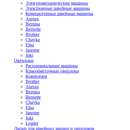
Электромеханические машины
Электронные швейные машины
Компьютерные швейные машины
Aurora
Bernina
Bernette
Brother
Chayka
Elna
Janome
Juki
Оверлоки
Распошивальные машины
Краеобметочные оверлоки
Коверлоки
Brother
Aurora
Bernina
Bernette
Chayka
Elna
Janome
Juki
Leader
Лапки для швейных машин и оверлоков