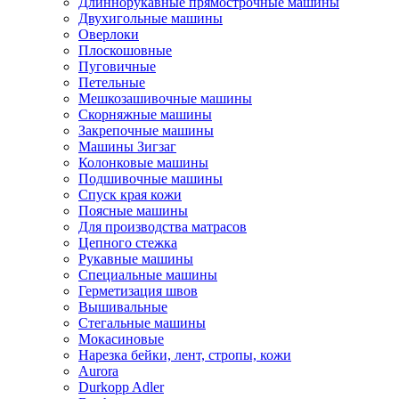
Длиннорукавные прямострочные машины
Двухигольные машины
Оверлоки
Плоскошовные
Пуговичные
Петельные
Мешкозашивочные машины
Скорняжные машины
Закрепочные машины
Машины Зигзаг
Колонковые машины
Подшивочные машины
Спуск края кожи
Поясные машины
Для производства матрасов
Цепного стежка
Рукавные машины
Специальные машины
Герметизация швов
Вышивальные
Стегальные машины
Мокасиновые
Нарезка бейки, лент, стропы, кожи
Aurora
Durkopp Adler