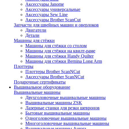
Аксессуары Janome
Аксессуары универсальные
Аксессуары Sew Line
Аксессуары Brother ScanCut
Запчасти для швейных машин и оверлоков
Двигатели
Детали
Машины для стёжки
Машины для стёжки со столом
Машины для стёжки на квилт-раме
Машины для стёжки Handy Quilter
Машины для стёжки Bernina Long Arm
Плоттеры
Плоттеры Brother ScanNCut
Аксессуары Brother ScanNCut
Подарочные сертификаты
Вышивальное оборудование
Вышивальные машины
Двухголовочные вышивальные машины
Вышивальные машины ZSK
Лазерные станки для резки шевронов
Бытовые вышивальные машины
Одноголовочные вышивальные машины
Многоголовочные вышивальные машины
Вышивальные машины Aurora