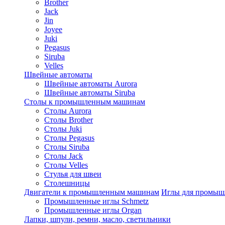
Brother
Jack
Jin
Joyee
Juki
Pegasus
Siruba
Velles
Швейные автоматы
Швейные автоматы Aurora
Швейные автоматы Siruba
Столы к промышленным машинам
Столы Aurora
Столы Brother
Столы Juki
Столы Pegasus
Столы Siruba
Столы Jack
Столы Velles
Стулья для швеи
Столешницы
Двигатели к промышленным машинам
Иглы для промы
Промышленные иглы Schmetz
Промышленные иглы Organ
Лапки, шпули, ремни, масло, светильники