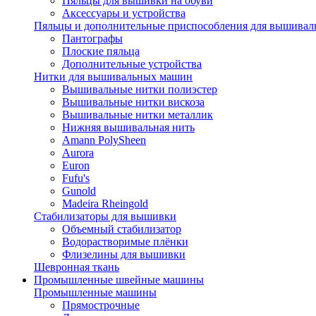
Пяльцы для вышивки на обуви
Аксессуары и устройства
Пяльцы и дополнительные приспособления для вышиваль
Пантографы
Плоские пяльца
Дополнительные устройства
Нитки для вышивальных машин
Вышивальные нитки полиэстер
Вышивальные нитки вискоза
Вышивальные нитки металлик
Нижняя вышивальная нить
Amann PolySheen
Aurora
Euron
Fufu's
Gunold
Madeira Rheingold
Стабилизаторы для вышивки
Объемный стабилизатор
Водорастворимые плёнки
Флизелины для вышивки
Шевронная ткань
Промышленные швейные машины
Промышленные машины
Прямострочные