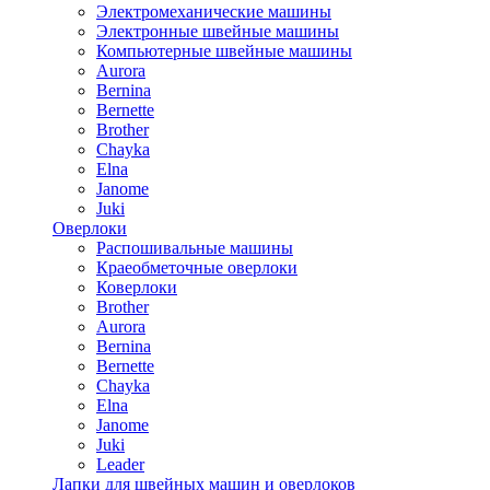
Электромеханические машины
Электронные швейные машины
Компьютерные швейные машины
Aurora
Bernina
Bernette
Brother
Chayka
Elna
Janome
Juki
Оверлоки
Распошивальные машины
Краеобметочные оверлоки
Коверлоки
Brother
Aurora
Bernina
Bernette
Chayka
Elna
Janome
Juki
Leader
Лапки для швейных машин и оверлоков