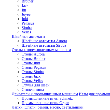
Brother
Jack
Jin
Joyee
Juki
Pegasus
Siruba
Velles
Швейные автоматы
Швейные автоматы Aurora
Швейные автоматы Siruba
Столы к промышленным машинам
Столы Aurora
Столы Brother
Столы Juki
Столы Pegasus
Столы Siruba
Столы Jack
Столы Velles
Стулья для швеи
Столешницы
Двигатели к промышленным машинам
Иглы для промы
Промышленные иглы Schmetz
Промышленные иглы Organ
Лапки, шпули, ремни, масло, светильники