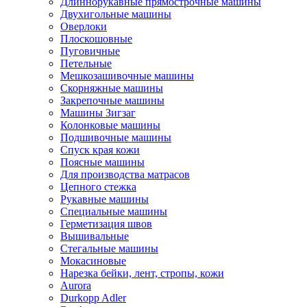
Длиннорукавные прямострочные машины
Двухигольные машины
Оверлоки
Плоскошовные
Пуговичные
Петельные
Мешкозашивочные машины
Скорняжные машины
Закрепочные машины
Машины Зигзаг
Колонковые машины
Подшивочные машины
Спуск края кожи
Поясные машины
Для производства матрасов
Цепного стежка
Рукавные машины
Специальные машины
Герметизация швов
Вышивальные
Стегальные машины
Мокасиновые
Нарезка бейки, лент, стропы, кожи
Aurora
Durkopp Adler