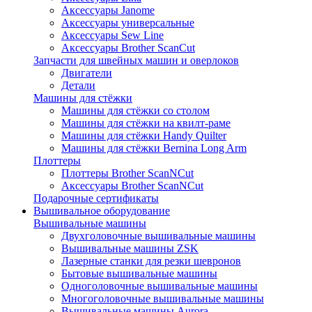
Аксессуары Janome
Аксессуары универсальные
Аксессуары Sew Line
Аксессуары Brother ScanCut
Запчасти для швейных машин и оверлоков
Двигатели
Детали
Машины для стёжки
Машины для стёжки со столом
Машины для стёжки на квилт-раме
Машины для стёжки Handy Quilter
Машины для стёжки Bernina Long Arm
Плоттеры
Плоттеры Brother ScanNCut
Аксессуары Brother ScanNCut
Подарочные сертификаты
Вышивальное оборудование
Вышивальные машины
Двухголовочные вышивальные машины
Вышивальные машины ZSK
Лазерные станки для резки шевронов
Бытовые вышивальные машины
Одноголовочные вышивальные машины
Многоголовочные вышивальные машины
Вышивальные машины Aurora