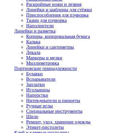
Раскройные ножи и лезвия
Линейки и шаблоны для стёжки
Приспособления для пэчворка
Ткани для пэчворка
Наполнители
Линейки и разметка
Копиры, копировальная бумага
Калька
Линейки и сантиметры
Лекала
Маркеры и мелки
Миллиметровка
Портновские принадлежности
Булавки
Вспарыватели
Заплатки
Игольницы
Наперстки
Нитевдеватели и пинцеты
Ручные иглы
Специальные инструменты
Шило
Ремонт, уход, хранение одежды
Этикет-пистолеты
Клей и клеевые пистолеты