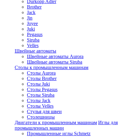
Durkopp Adler
Brother
Jack
Jin
Joyee
Juki
Pegasus
Siruba
Velles
Швейные автоматы
Швейные автоматы Aurora
Швейные автоматы Siruba
Столы к промышленным машинам
Столы Aurora
Столы Brother
Столы Juki
Столы Pegasus
Столы Siruba
Столы Jack
Столы Velles
Стулья для швеи
Столешницы
Двигатели к промышленным машинам
Иглы для
промышленных машин
Промышленные иглы Schmetz