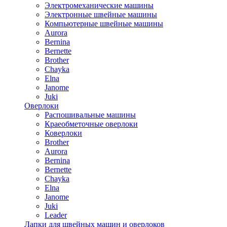
Электромеханические машины
Электронные швейные машины
Компьютерные швейные машины
Aurora
Bernina
Bernette
Brother
Chayka
Elna
Janome
Juki
Оверлоки
Распошивальные машины
Краеобметочные оверлоки
Коверлоки
Brother
Aurora
Bernina
Bernette
Chayka
Elna
Janome
Juki
Leader
Лапки для швейных машин и оверлоков