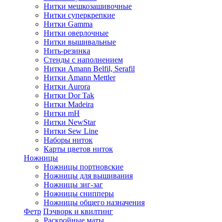
Нитки мешкозашивочные
Нитки суперкрепкие
Нитки Gamma
Нитки оверлочные
Нитки вышивальные
Нить-резинка
Стенды с наполнением
Нитки Amann Belfil, Serafil
Нитки Amann Mettler
Нитки Aurora
Нитки Dor Tak
Нитки Madeira
Нитки mH
Нитки NewStar
Нитки Sew Line
Наборы ниток
Карты цветов ниток
Ножницы
Ножницы портновские
Ножницы для вышивания
Ножницы зиг-заг
Ножницы снипперы
Ножницы общего назначения
Фетр
Пэчворк и квилтинг
Раскройные маты