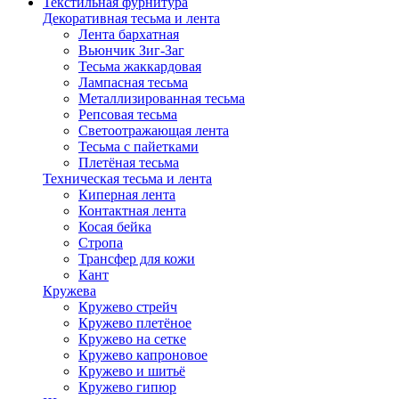
Текстильная фурнитура
Декоративная тесьма и лента
Лента бархатная
Вьюнчик Зиг-Заг
Тесьма жаккардовая
Лампасная тесьма
Металлизированная тесьма
Репсовая тесьма
Светоотражающая лента
Тесьма с пайетками
Плетёная тесьма
Техническая тесьма и лента
Киперная лента
Контактная лента
Косая бейка
Стропа
Трансфер для кожи
Кант
Кружева
Кружево стрейч
Кружево плетёное
Кружево на сетке
Кружево капроновое
Кружево и шитьё
Кружево гипюр