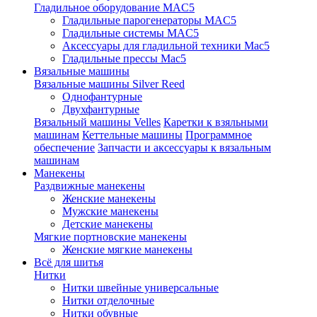
Гладильное оборудование MAC5
Гладильные парогенераторы MAC5
Гладильные системы MAC5
Аксессуары для гладильной техники Mac5
Гладильные прессы Mac5
Вязальные машины
Вязальные машины Silver Reed
Однофантурные
Двухфантурные
Вязальный машины Velles
Каретки к взяльными
машинам
Кеттельные машины
Программное
обеспечение
Запчасти и аксессуары к вязальным
машинам
Манекены
Раздвижные манекены
Женские манекены
Мужские манекены
Детские манекены
Мягкие портновские манекены
Женские мягкие манекены
Всё для шитья
Нитки
Нитки швейные универсальные
Нитки отделочные
Нитки обувные