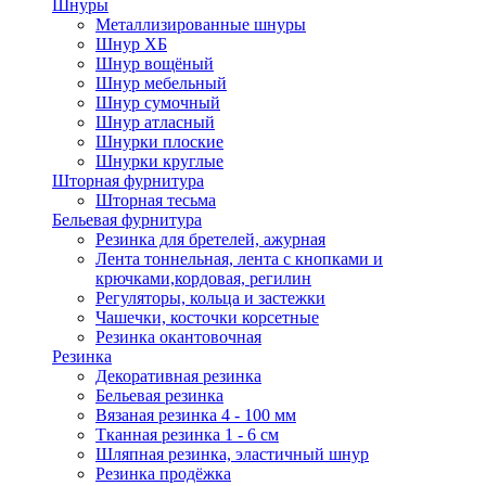
Шнуры
Металлизированные шнуры
Шнур ХБ
Шнур вощёный
Шнур мебельный
Шнур сумочный
Шнур атласный
Шнурки плоские
Шнурки круглые
Шторная фурнитура
Шторная тесьма
Бельевая фурнитура
Резинка для бретелей, ажурная
Лента тоннельная, лента с кнопками и
крючками,кордовая, регилин
Регуляторы, кольца и застежки
Чашечки, косточки корсетные
Резинка окантовочная
Резинка
Декоративная резинка
Бельевая резинка
Вязаная резинка 4 - 100 мм
Тканная резинка 1 - 6 см
Шляпная резинка, эластичный шнур
Резинка продёжка