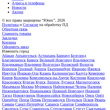
Адреса и телефоны
Новости
Акции
© все права защищены “Юнис”, 2026
Политика
и
Согласие
на обработку ПД
Обратная связь
Сравнить товары
Закладки
Корзина
Оформить заказ
Изменить город
Абакан
Архангельск
Астрахань
Барнаул
Белгород
Благовещенск
Брянск
Великий Новгород
Владивосток
Владикавказ
Владимир
Волгоград
Волжский
Вологда
Воронеж
Грозный
Донецк
Екатеринбург
Иваново
Ижевск
Иркутск
Йошкар-Ола
Казань
Калининград
Калуга
Кемерово
Киров
Коломна
Комсомольск-на-Амуре
Кострома
Краснодар
Красноярск
Курган
Курск
Липецк
Луганск
Магнитогорск
Махачкала
Москва
Мурманск
Набережные Челны
Нальчик
Нижневартовск
Нижнекамск
Нижний Новгород
Нижний
Тагил
Новокузнецк
Новороссийск
Новосибирск
Омск
Орёл
Оренбург
Пенза
Пермь
Петрозаводск
Подольск
Псков
Рязань
Самара
Санкт-Петербург
Саранск
Саратов
Симферополь
Смоленск
Сочи
Ставрополь
Стерлитамак
Сургут
Сыктывкар