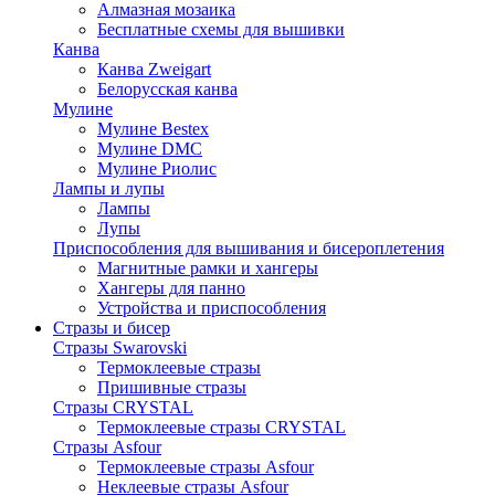
Алмазная мозаика
Бесплатные схемы для вышивки
Канва
Канва Zweigart
Белорусская канва
Мулине
Мулине Bestex
Мулине DMC
Мулине Риолис
Лампы и лупы
Лампы
Лупы
Приспособления для вышивания и бисероплетения
Магнитные рамки и хангеры
Хангеры для панно
Устройства и приспособления
Стразы и бисер
Стразы Swarovski
Термоклеевые стразы
Пришивные стразы
Стразы CRYSTAL
Термоклеевые стразы CRYSTAL
Стразы Asfour
Термоклеевые стразы Asfour
Неклеевые стразы Asfour