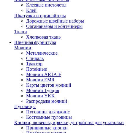
Клеевые пистолеты
Клей
Шкатулки и органайзеры
Дорожные швейные наборы
Органайзеры и контейнеры
Ткани
Хлопковая ткань
Швейная фурнитура
Молнии
Металлические
Спираль
Трактор
Потайные
Молнии ARTA-F
Молнии EMR
Карты цветов молний
Молнии Турция
Молнии YKK
Распродажа молний
Пуговицы
Пуговицы для джинс
Костюмные пуговицы
Кнопки, люверсы, крючки, устройства для установки
Пришивные кнопки