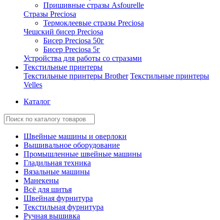
Пришивные стразы Asfourelle
Стразы Preciosa
Термоклеевые стразы Preciosa
Чешский бисер Preciosa
Бисер Preciosa 50г
Бисер Preciosa 5г
Устройства для работы со стразами
Текстильные принтеры
Текстильные принтеры Brother
Текстильные принтеры
Velles
Каталог
Швейные машины и оверлоки
Вышивальное оборудование
Промышленные швейные машины
Гладильная техника
Вязальные машины
Манекены
Всё для шитья
Швейная фурнитура
Текстильная фурнитура
Ручная вышивка