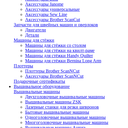
Аксессуары Janome
Аксессуары универсальные
Аксессуары Sew Line
Аксессуары Brother ScanCut
Запчасти для швейных машин и оверлоков
Двигатели
Детали
Машины для стёжки
Машины для стёжки со столом
Машины для стёжки на квилт-раме
Машины для стёжки Handy Quilter
Машины для стёжки Bernina Long Arm
Плоттеры
Плоттеры Brother ScanNCut
Аксессуары Brother ScanNCut
Подарочные сертификаты
Вышивальное оборудование
Вышивальные машины
Двухголовочные вышивальные машины
Вышивальные машины ZSK
Лазерные станки для резки шевронов
Бытовые вышивальные машины
Одноголовочные вышивальные машины
Многоголовочные вышивальные машины
Вышивальные машины Aurora