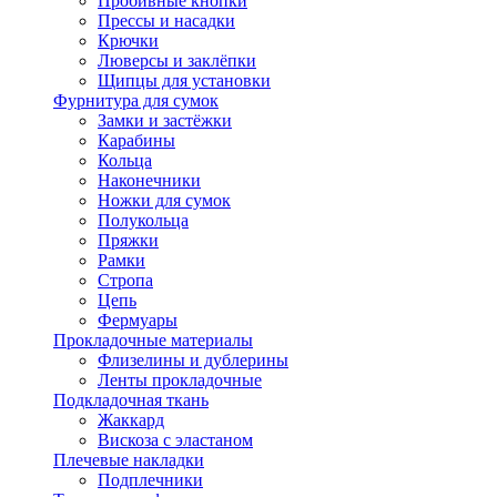
Пробивные кнопки
Прессы и насадки
Крючки
Люверсы и заклёпки
Щипцы для установки
Фурнитура для сумок
Замки и застёжки
Карабины
Кольца
Наконечники
Ножки для сумок
Полукольца
Пряжки
Рамки
Стропа
Цепь
Фермуары
Прокладочные материалы
Флизелины и дублерины
Ленты прокладочные
Подкладочная ткань
Жаккард
Вискоза с эластаном
Плечевые накладки
Подплечники