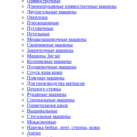
Прямострочные
Длиннорукавные прямострочные машины
Двухигольные машины
Оверлоки
Плоскошовные
Пуговичные
Петельные
Мешкозашивочные машины
Скорняжные машины
Закрепочные машины
Машины Зигзаг
Колонковые машины
Подшивочные машины
Спуск края кожи
Поясные машины
Для производства матрасов
Цепного стежка
Рукавные машины
Специальные машины
Герметизация швов
Вышивальные
Стегальные машины
Мокасиновые
Нарезка бейки, лент, стропы, кожи
Aurora