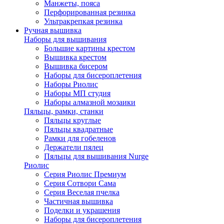
Манжеты, пояса
Перфорированная резинка
Ультракрепкая резинка
Ручная вышивка
Наборы для вышивания
Большие картины крестом
Вышивка крестом
Вышивка бисером
Наборы для бисероплетения
Наборы Риолис
Наборы МП студия
Наборы алмазной мозаики
Пяльцы, рамки, станки
Пяльцы круглые
Пяльцы квадратные
Рамки для гобеленов
Держатели пялец
Пяльцы для вышивания Nurge
Риолис
Серия Риолис Премиум
Серия Сотвори Сама
Серия Веселая пчелка
Частичная вышивка
Поделки и украшения
Наборы для бисероплетения