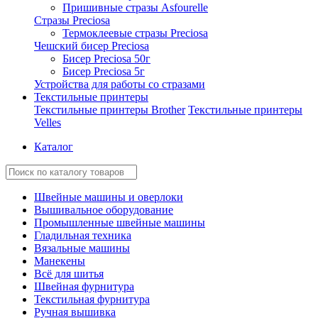
Пришивные стразы Asfourelle
Стразы Preciosa
Термоклеевые стразы Preciosa
Чешский бисер Preciosa
Бисер Preciosa 50г
Бисер Preciosa 5г
Устройства для работы со стразами
Текстильные принтеры
Текстильные принтеры Brother
Текстильные принтеры
Velles
Каталог
Швейные машины и оверлоки
Вышивальное оборудование
Промышленные швейные машины
Гладильная техника
Вязальные машины
Манекены
Всё для шитья
Швейная фурнитура
Текстильная фурнитура
Ручная вышивка