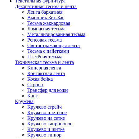
Текстильная фурнитура
Декоративная тесьма и лента
Лента бархатная
Вьюнчик Зиг-Заг
Тесьма жаккардовая
Лампасная тесьма
Металлизированная тесьма
Репсовая тесьма
Светоотражающая лента
Тесьма с пайетками
Плетёная тесьма
Техническая тесьма и лента
Киперная лента
Контактная лента
Косая бейка
Стропа
Трансфер для кожи
Кант
Кружева
Кружево стрейч
Кружево плетёное
Кружево на сетке
Кружево капроновое
Кружево и шитьё
Кружево гипюр