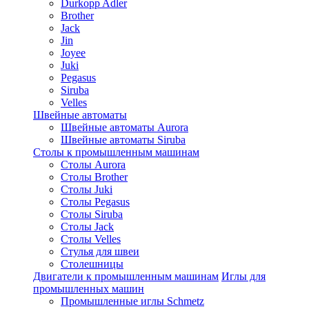
Durkopp Adler
Brother
Jack
Jin
Joyee
Juki
Pegasus
Siruba
Velles
Швейные автоматы
Швейные автоматы Aurora
Швейные автоматы Siruba
Столы к промышленным машинам
Столы Aurora
Столы Brother
Столы Juki
Столы Pegasus
Столы Siruba
Столы Jack
Столы Velles
Стулья для швеи
Столешницы
Двигатели к промышленным машинам
Иглы для
промышленных машин
Промышленные иглы Schmetz