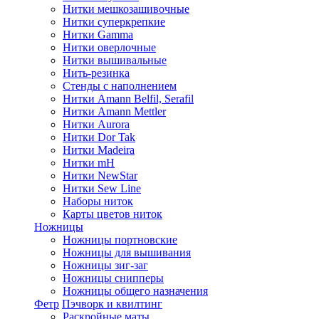
Нитки мешкозашивочные
Нитки суперкрепкие
Нитки Gamma
Нитки оверлочные
Нитки вышивальные
Нить-резинка
Стенды с наполнением
Нитки Amann Belfil, Serafil
Нитки Amann Mettler
Нитки Aurora
Нитки Dor Tak
Нитки Madeira
Нитки mH
Нитки NewStar
Нитки Sew Line
Наборы ниток
Карты цветов ниток
Ножницы
Ножницы портновские
Ножницы для вышивания
Ножницы зиг-заг
Ножницы снипперы
Ножницы общего назначения
Фетр
Пэчворк и квилтинг
Раскройные маты