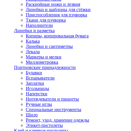
Раскройные ножи и лезвия
Линейки и шаблоны для стёжки
Приспособления для пэчворка
Ткани для пэчворка
Наполнители
Линейки и разметка
Копиры, копировальная бумага
Калька
Линейки и сантиметры
Лекала
Маркеры и мелки
Миллиметровка
Портновские принадлежности
Булавки
Вспарыватели
Заплатки
Игольницы
Наперстки
Нитевдеватели и пинцеты
Ручные иглы
Специальные инструменты
Шило
Ремонт, уход, хранение одежды
Этикет-пистолеты
Клей и клеевые пистолеты