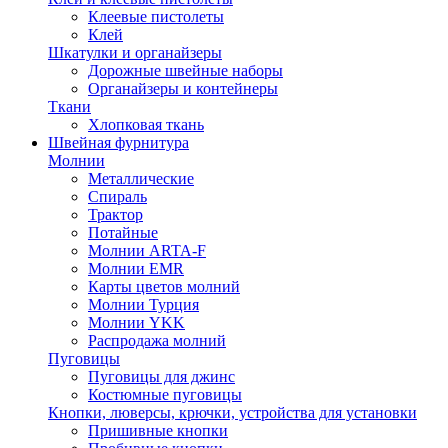
Клеевые пистолеты
Клей
Шкатулки и органайзеры
Дорожные швейные наборы
Органайзеры и контейнеры
Ткани
Хлопковая ткань
Швейная фурнитура
Молнии
Металлические
Спираль
Трактор
Потайные
Молнии ARTA-F
Молнии EMR
Карты цветов молний
Молнии Турция
Молнии YKK
Распродажа молний
Пуговицы
Пуговицы для джинс
Костюмные пуговицы
Кнопки, люверсы, крючки, устройства для установки
Пришивные кнопки