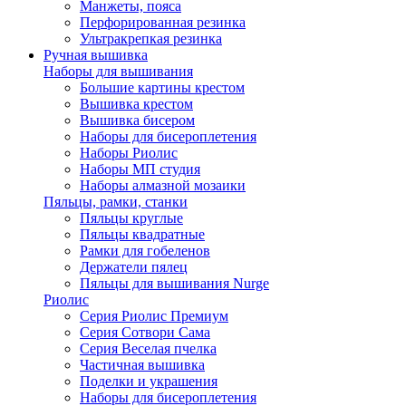
Манжеты, пояса
Перфорированная резинка
Ультракрепкая резинка
Ручная вышивка
Наборы для вышивания
Большие картины крестом
Вышивка крестом
Вышивка бисером
Наборы для бисероплетения
Наборы Риолис
Наборы МП студия
Наборы алмазной мозаики
Пяльцы, рамки, станки
Пяльцы круглые
Пяльцы квадратные
Рамки для гобеленов
Держатели пялец
Пяльцы для вышивания Nurge
Риолис
Серия Риолис Премиум
Серия Сотвори Сама
Серия Веселая пчелка
Частичная вышивка
Поделки и украшения
Наборы для бисероплетения