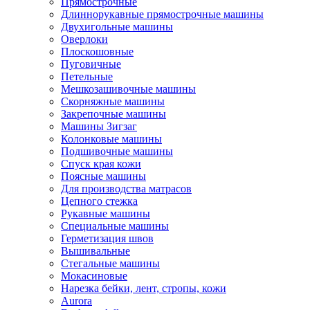
Прямострочные
Длиннорукавные прямострочные машины
Двухигольные машины
Оверлоки
Плоскошовные
Пуговичные
Петельные
Мешкозашивочные машины
Скорняжные машины
Закрепочные машины
Машины Зигзаг
Колонковые машины
Подшивочные машины
Спуск края кожи
Поясные машины
Для производства матрасов
Цепного стежка
Рукавные машины
Специальные машины
Герметизация швов
Вышивальные
Стегальные машины
Мокасиновые
Нарезка бейки, лент, стропы, кожи
Aurora