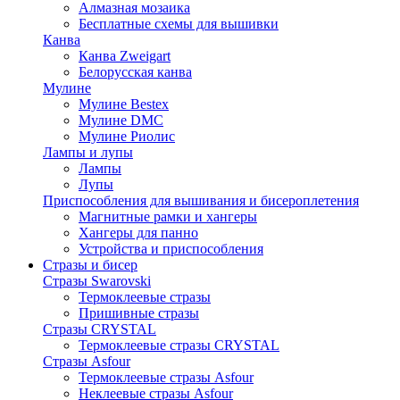
Алмазная мозаика
Бесплатные схемы для вышивки
Канва
Канва Zweigart
Белорусская канва
Мулине
Мулине Bestex
Мулине DMC
Мулине Риолис
Лампы и лупы
Лампы
Лупы
Приспособления для вышивания и бисероплетения
Магнитные рамки и хангеры
Хангеры для панно
Устройства и приспособления
Стразы и бисер
Стразы Swarovski
Термоклеевые стразы
Пришивные стразы
Стразы CRYSTAL
Термоклеевые стразы CRYSTAL
Стразы Asfour
Термоклеевые стразы Asfour
Неклеевые стразы Asfour