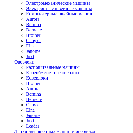
Электромеханические машины
Электронные швейные машины
Компьютерные швейные машины
Aurora
Bernina
Bernette
Brother
Chayka
Elna
Janome
Juki
Оверлоки
Распошивальные машины
Краеобметочные оверлоки
Коверлоки
Brother
Aurora
Bernina
Bernette
Chayka
Elna
Janome
Juki
Leader
Лапки для швейных машин и оверлоков