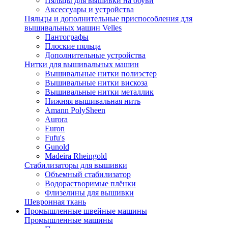
Пяльцы для вышивки на обуви
Аксессуары и устройства
Пяльцы и дополнительные приспособления для
вышивальных машин Velles
Пантографы
Плоские пяльца
Дополнительные устройства
Нитки для вышивальных машин
Вышивальные нитки полиэстер
Вышивальные нитки вискоза
Вышивальные нитки металлик
Нижняя вышивальная нить
Amann PolySheen
Aurora
Euron
Fufu's
Gunold
Madeira Rheingold
Стабилизаторы для вышивки
Объемный стабилизатор
Водорастворимые плёнки
Флизелины для вышивки
Шевронная ткань
Промышленные швейные машины
Промышленные машины