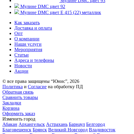
Мулине DMC цвет 93
Мулине DMC цвет 92
Мулине DMC цвет E 415 (22) металлик
Как заказать
Доставка и оплата
Опт
О компании
Наши услуги
Мероприятия
Статьи
Адреса и телефоны
Новости
Акции
© все права защищены “Юнис”, 2026
Политика
и
Согласие
на обработку ПД
Обратная связь
Сравнить товары
Закладки
Корзина
Оформить заказ
Изменить город
Абакан
Архангельск
Астрахань
Барнаул
Белгород
Благовещенск
Брянск
Великий Новгород
Владивосток