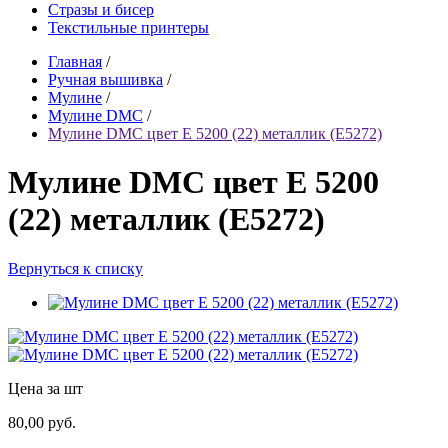
Стразы и бисер
Текстильные принтеры
Главная
/
Ручная вышивка
/
Мулине
/
Мулине DMC
/
Мулине DMC цвет E 5200 (22) металлик (E5272)
Мулине DMC цвет E 5200
(22) металлик (E5272)
Вернуться к списку
Цена за шт
80,00 руб.