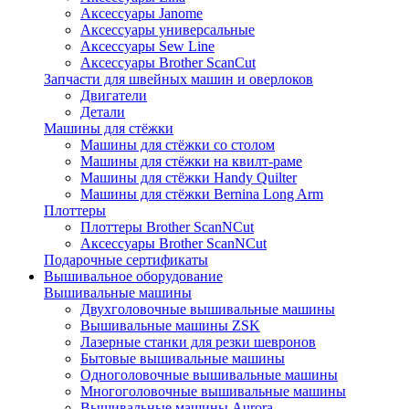
Аксессуары Janome
Аксессуары универсальные
Аксессуары Sew Line
Аксессуары Brother ScanCut
Запчасти для швейных машин и оверлоков
Двигатели
Детали
Машины для стёжки
Машины для стёжки со столом
Машины для стёжки на квилт-раме
Машины для стёжки Handy Quilter
Машины для стёжки Bernina Long Arm
Плоттеры
Плоттеры Brother ScanNCut
Аксессуары Brother ScanNCut
Подарочные сертификаты
Вышивальное оборудование
Вышивальные машины
Двухголовочные вышивальные машины
Вышивальные машины ZSK
Лазерные станки для резки шевронов
Бытовые вышивальные машины
Одноголовочные вышивальные машины
Многоголовочные вышивальные машины
Вышивальные машины Aurora