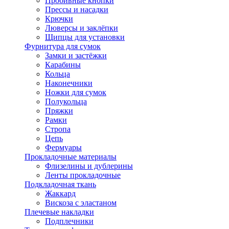
Пробивные кнопки
Прессы и насадки
Крючки
Люверсы и заклёпки
Щипцы для установки
Фурнитура для сумок
Замки и застёжки
Карабины
Кольца
Наконечники
Ножки для сумок
Полукольца
Пряжки
Рамки
Стропа
Цепь
Фермуары
Прокладочные материалы
Флизелины и дублерины
Ленты прокладочные
Подкладочная ткань
Жаккард
Вискоза с эластаном
Плечевые накладки
Подплечники