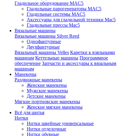
Гладильное оборудование MAC5
Гладильные парогенераторы MAC5
Гладильные системы MAC5
Аксессуары для гладильной техники Mac5
Гладильные прессы Mac5
Вязальные машины
Вязальные машины Silver Reed
Однофантурные
Двухфантурные
Вязальный машины Velles
Каретки к взяльными
машинам
Кеттельные машины
Программное
обеспечение
Запчасти и аксессуары к вязальным
машинам
Манекены
Раздвижные манекены
Женские манекены
Мужские манекены
Детские манекены
Мягкие портновские манекены
Женские мягкие манекены
Всё для шитья
Нитки
Нитки швейные универсальные
Нитки отделочные
Нитки обувные