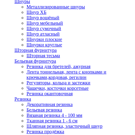
Шнуры
Металлизированные шнуры
Шнур ХБ
Шнур вощёный
Шнур мебельный
Шнур сумочный
Шнур атласный
Шнурки плоские
Шнурки круглые
Шторная фурнитура
Шторная тесьма
Бельевая фурнитура
Резинка для бретелей, ажурная
Лента тоннельная, лента с кнопками и
крючками,кордовая, регилин
Регуляторы, кольца и застежки
Чашечки, косточки корсетные
Резинка окантовочная
Резинка
Декоративная резинка
Бельевая резинка
Вязаная резинка 4 - 100 мм
Тканная резинка 1 - 6 см
Шляпная резинка, эластичный шнур
Резинка продёжка