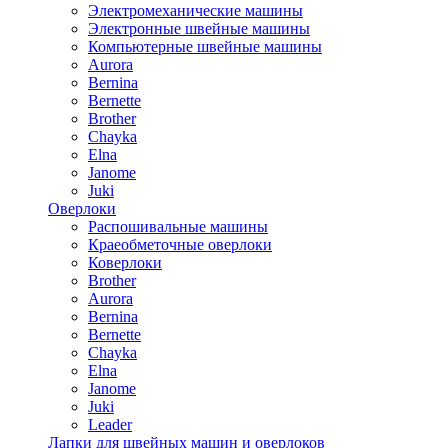
Электромеханические машины
Электронные швейные машины
Компьютерные швейные машины
Aurora
Bernina
Bernette
Brother
Chayka
Elna
Janome
Juki
Оверлоки
Распошивальные машины
Краеобметочные оверлоки
Коверлоки
Brother
Aurora
Bernina
Bernette
Chayka
Elna
Janome
Juki
Leader
Лапки для швейных машин и оверлоков