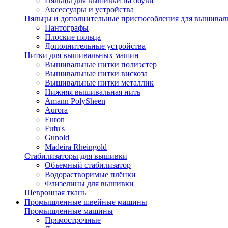
Пяльцы для вышивки на обуви
Аксессуары и устройства
Пяльцы и дополнительные приспособления для вышиваль
Пантографы
Плоские пяльца
Дополнительные устройства
Нитки для вышивальных машин
Вышивальные нитки полиэстер
Вышивальные нитки вискоза
Вышивальные нитки металлик
Нижняя вышивальная нить
Amann PolySheen
Aurora
Euron
Fufu's
Gunold
Madeira Rheingold
Стабилизаторы для вышивки
Объемный стабилизатор
Водорастворимые плёнки
Флизелины для вышивки
Шевронная ткань
Промышленные швейные машины
Промышленные машины
Прямострочные