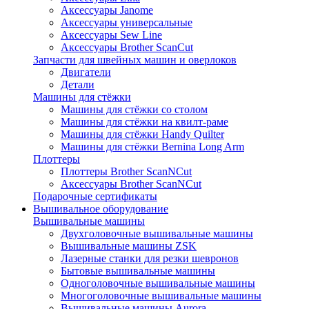
Аксессуары Janome
Аксессуары универсальные
Аксессуары Sew Line
Аксессуары Brother ScanCut
Запчасти для швейных машин и оверлоков
Двигатели
Детали
Машины для стёжки
Машины для стёжки со столом
Машины для стёжки на квилт-раме
Машины для стёжки Handy Quilter
Машины для стёжки Bernina Long Arm
Плоттеры
Плоттеры Brother ScanNCut
Аксессуары Brother ScanNCut
Подарочные сертификаты
Вышивальное оборудование
Вышивальные машины
Двухголовочные вышивальные машины
Вышивальные машины ZSK
Лазерные станки для резки шевронов
Бытовые вышивальные машины
Одноголовочные вышивальные машины
Многоголовочные вышивальные машины
Вышивальные машины Aurora