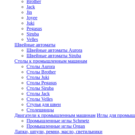
Brother
Jack
Jin
Joyee
Juki
Pegasus
Siruba
Velles
Швейные автоматы
Швейные автоматы Aurora
Швейные автоматы Siruba
Столы к промышленным машинам
Столы Aurora
Столы Brother
Столы Juki
Столы Pegasus
Столы Siruba
Столы Jack
Столы Velles
Стулья для швеи
Столешницы
Двигатели к промышленным машинам
Иглы для промы
Промышленные иглы Schmetz
Промышленные иглы Organ
Лапки, шпули, ремни, масло, светильники