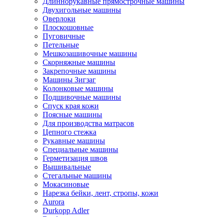
Длиннорукавные прямострочные машины
Двухигольные машины
Оверлоки
Плоскошовные
Пуговичные
Петельные
Мешкозашивочные машины
Скорняжные машины
Закрепочные машины
Машины Зигзаг
Колонковые машины
Подшивочные машины
Спуск края кожи
Поясные машины
Для производства матрасов
Цепного стежка
Рукавные машины
Специальные машины
Герметизация швов
Вышивальные
Стегальные машины
Мокасиновые
Нарезка бейки, лент, стропы, кожи
Aurora
Durkopp Adler