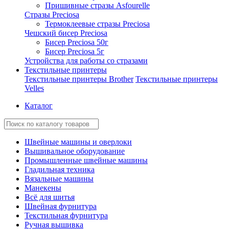
Пришивные стразы Asfourelle
Стразы Preciosa
Термоклеевые стразы Preciosa
Чешский бисер Preciosa
Бисер Preciosa 50г
Бисер Preciosa 5г
Устройства для работы со стразами
Текстильные принтеры
Текстильные принтеры Brother
Текстильные принтеры
Velles
Каталог
Швейные машины и оверлоки
Вышивальное оборудование
Промышленные швейные машины
Гладильная техника
Вязальные машины
Манекены
Всё для шитья
Швейная фурнитура
Текстильная фурнитура
Ручная вышивка