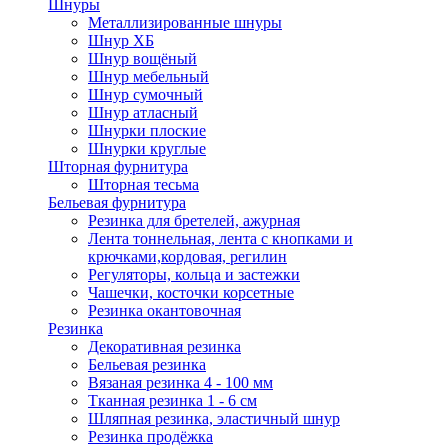
Шнуры
Металлизированные шнуры
Шнур ХБ
Шнур вощёный
Шнур мебельный
Шнур сумочный
Шнур атласный
Шнурки плоские
Шнурки круглые
Шторная фурнитура
Шторная тесьма
Бельевая фурнитура
Резинка для бретелей, ажурная
Лента тоннельная, лента с кнопками и
крючками,кордовая, регилин
Регуляторы, кольца и застежки
Чашечки, косточки корсетные
Резинка окантовочная
Резинка
Декоративная резинка
Бельевая резинка
Вязаная резинка 4 - 100 мм
Тканная резинка 1 - 6 см
Шляпная резинка, эластичный шнур
Резинка продёжка