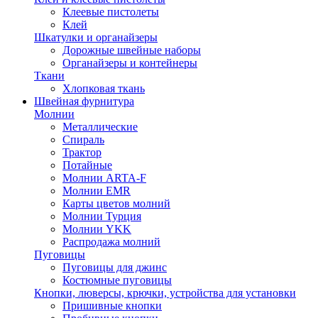
Клеевые пистолеты
Клей
Шкатулки и органайзеры
Дорожные швейные наборы
Органайзеры и контейнеры
Ткани
Хлопковая ткань
Швейная фурнитура
Молнии
Металлические
Спираль
Трактор
Потайные
Молнии ARTA-F
Молнии EMR
Карты цветов молний
Молнии Турция
Молнии YKK
Распродажа молний
Пуговицы
Пуговицы для джинс
Костюмные пуговицы
Кнопки, люверсы, крючки, устройства для установки
Пришивные кнопки