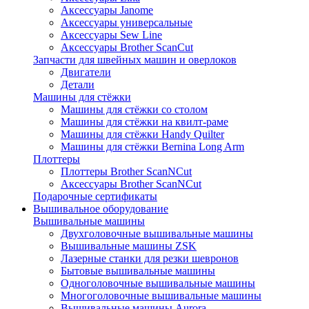
Аксессуары Janome
Аксессуары универсальные
Аксессуары Sew Line
Аксессуары Brother ScanCut
Запчасти для швейных машин и оверлоков
Двигатели
Детали
Машины для стёжки
Машины для стёжки со столом
Машины для стёжки на квилт-раме
Машины для стёжки Handy Quilter
Машины для стёжки Bernina Long Arm
Плоттеры
Плоттеры Brother ScanNCut
Аксессуары Brother ScanNCut
Подарочные сертификаты
Вышивальное оборудование
Вышивальные машины
Двухголовочные вышивальные машины
Вышивальные машины ZSK
Лазерные станки для резки шевронов
Бытовые вышивальные машины
Одноголовочные вышивальные машины
Многоголовочные вышивальные машины
Вышивальные машины Aurora