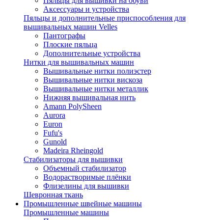
Пяльцы для вышивки на обуви
Аксессуары и устройства
Пяльцы и дополнительные приспособления для
вышивальных машин Velles
Пантографы
Плоские пяльца
Дополнительные устройства
Нитки для вышивальных машин
Вышивальные нитки полиэстер
Вышивальные нитки вискоза
Вышивальные нитки металлик
Нижняя вышивальная нить
Amann PolySheen
Aurora
Euron
Fufu's
Gunold
Madeira Rheingold
Стабилизаторы для вышивки
Объемный стабилизатор
Водорастворимые плёнки
Флизелины для вышивки
Шевронная ткань
Промышленные швейные машины
Промышленные машины