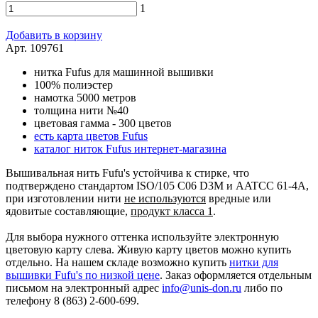
1
Добавить в корзину
Арт. 109761
нитка Fufus для машинной вышивки
100% полиэстер
намотка 5000 метров
толщина нити №40
цветовая гамма - 300 цветов
есть карта цветов Fufus
каталог ниток Fufus интернет-магазина
Вышивальная нить Fufu's устойчива к стирке, что
подтверждено стандартом ISO/105 C06 D3M и AATCC 61-4A,
при изготовлении нити
не используются
вредные или
ядовитые составляющие,
продукт класса 1
.
Для выбора нужного оттенка используйте электронную
цветовую карту слева. Живую карту цветов можно купить
отдельно. На нашем складе возможно купить
нитки для
вышивки Fufu's по низкой цене
. Заказ оформляется отдельным
письмом на электронный адрес
info@unis-don.ru
либо по
телефону 8 (863) 2-600-699.