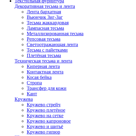
Текстильная фурнитура
Декоративная тесьма и лента
Лента бархатная
Вьюнчик Зиг-Заг
Тесьма жаккардовая
Лампасная тесьма
Металлизированная тесьма
Репсовая тесьма
Светоотражающая лента
Тесьма с пайетками
Плетёная тесьма
Техническая тесьма и лента
Киперная лента
Контактная лента
Косая бейка
Стропа
Трансфер для кожи
Кант
Кружева
Кружево стрейч
Кружево плетёное
Кружево на сетке
Кружево капроновое
Кружево и шитьё
Кружево гипюр