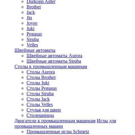
Durkopp Adler
Brother
Jack
Jin
Joyee
Juki
Pegasus
Siruba
Velles
Швейные автоматы
Швейные автоматы Aurora
Швейные автоматы Siruba
Столы к промышленным машинам
Столы Aurora
Столы Brother
Столы Juki
Столы Pegasus
Столы Siruba
Столы Jack
Столы Velles
Стулья для швеи
Столешницы
Двигатели к промышленным машинам
Иглы для
промышленных машин
Промышленные иглы Schmetz