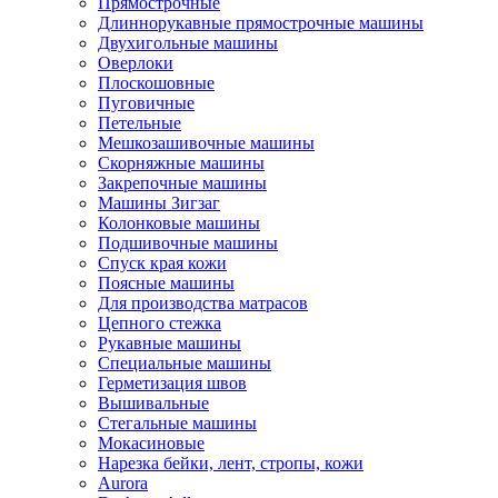
Прямострочные
Длиннорукавные прямострочные машины
Двухигольные машины
Оверлоки
Плоскошовные
Пуговичные
Петельные
Мешкозашивочные машины
Скорняжные машины
Закрепочные машины
Машины Зигзаг
Колонковые машины
Подшивочные машины
Спуск края кожи
Поясные машины
Для производства матрасов
Цепного стежка
Рукавные машины
Специальные машины
Герметизация швов
Вышивальные
Стегальные машины
Мокасиновые
Нарезка бейки, лент, стропы, кожи
Aurora