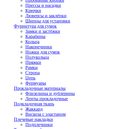
Пробивные кнопки
Прессы и насадки
Крючки
Люверсы и заклёпки
Щипцы для установки
Фурнитура для сумок
Замки и застёжки
Карабины
Кольца
Наконечники
Ножки для сумок
Полукольца
Пряжки
Рамки
Стропа
Цепь
Фермуары
Прокладочные материалы
Флизелины и дублерины
Ленты прокладочные
Подкладочная ткань
Жаккард
Вискоза с эластаном
Плечевые накладки
Подплечники