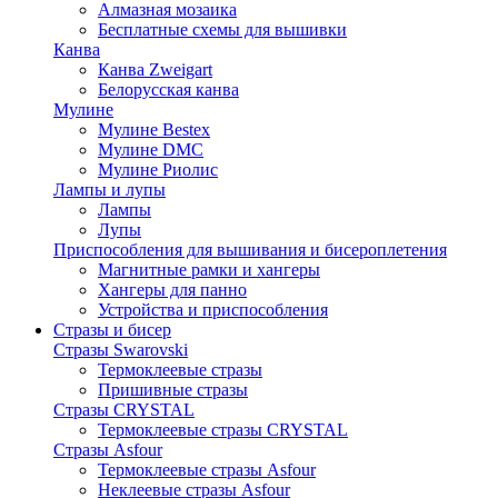
Алмазная мозаика
Бесплатные схемы для вышивки
Канва
Канва Zweigart
Белорусская канва
Мулине
Мулине Bestex
Мулине DMC
Мулине Риолис
Лампы и лупы
Лампы
Лупы
Приспособления для вышивания и бисероплетения
Магнитные рамки и хангеры
Хангеры для панно
Устройства и приспособления
Стразы и бисер
Стразы Swarovski
Термоклеевые стразы
Пришивные стразы
Стразы CRYSTAL
Термоклеевые стразы CRYSTAL
Стразы Asfour
Термоклеевые стразы Asfour
Неклеевые стразы Asfour