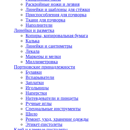
Раскройные ножи и лезвия
Линейки и шаблоны для стёжки
Приспособления для пэчворка
Ткани для пэчворка
Наполнители
Линейки и разметка
Копиры, копировальная бумага
Калька
Линейки и сантиметры
Лекала
Маркеры и мелки
Миллиметровка
Портновские принадлежности
Булавки
Вспарыватели
Заплатки
Игольницы
Наперстки
Нитевдеватели и пинцеты
Ручные иглы
Специальные инструменты
Шило
Ремонт, уход, хранение одежды
Этикет-пистолеты
Клей и клеевые пистолеты