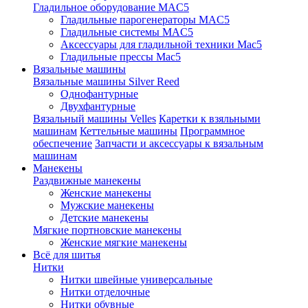
Гладильное оборудование MAC5
Гладильные парогенераторы MAC5
Гладильные системы MAC5
Аксессуары для гладильной техники Mac5
Гладильные прессы Mac5
Вязальные машины
Вязальные машины Silver Reed
Однофантурные
Двухфантурные
Вязальный машины Velles
Каретки к взяльными
машинам
Кеттельные машины
Программное
обеспечение
Запчасти и аксессуары к вязальным
машинам
Манекены
Раздвижные манекены
Женские манекены
Мужские манекены
Детские манекены
Мягкие портновские манекены
Женские мягкие манекены
Всё для шитья
Нитки
Нитки швейные универсальные
Нитки отделочные
Нитки обувные