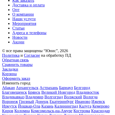
Как заказать
Доставка и оплата
Опт
О компании
Наши услуги
Мероприятия
Статьи
Адреса и телефоны
Новости
Акции
© все права защищены “Юнис”, 2026
Политика
и
Согласие
на обработку ПД
Обратная связь
Сравнить товары
Закладки
Корзина
Оформить заказ
Изменить город
Абакан
Архангельск
Астрахань
Барнаул
Белгород
Благовещенск
Брянск
Великий Новгород
Владивосток
Владикавказ
Владимир
Волгоград
Волжский
Вологда
Воронеж
Грозный
Донецк
Екатеринбург
Иваново
Ижевск
Иркутск
Йошкар-Ола
Казань
Калининград
Калуга
Кемерово
Киров
Коломна
Комсомольск-на-Амуре
Кострома
Краснодар