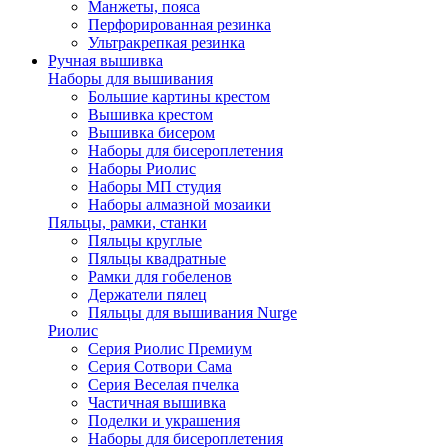
Манжеты, пояса
Перфорированная резинка
Ультракрепкая резинка
Ручная вышивка
Наборы для вышивания
Большие картины крестом
Вышивка крестом
Вышивка бисером
Наборы для бисероплетения
Наборы Риолис
Наборы МП студия
Наборы алмазной мозаики
Пяльцы, рамки, станки
Пяльцы круглые
Пяльцы квадратные
Рамки для гобеленов
Держатели пялец
Пяльцы для вышивания Nurge
Риолис
Серия Риолис Премиум
Серия Сотвори Сама
Серия Веселая пчелка
Частичная вышивка
Поделки и украшения
Наборы для бисероплетения