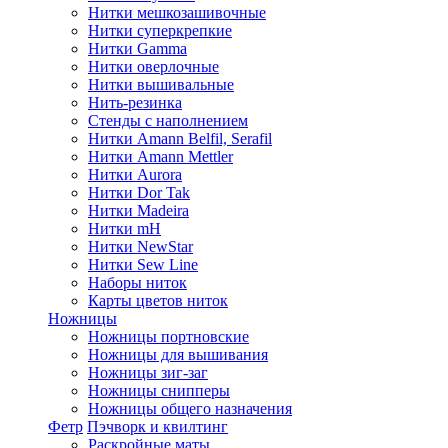
Нитки мешкозашивочные
Нитки суперкрепкие
Нитки Gamma
Нитки оверлочные
Нитки вышивальные
Нить-резинка
Стенды с наполнением
Нитки Amann Belfil, Serafil
Нитки Amann Mettler
Нитки Aurora
Нитки Dor Tak
Нитки Madeira
Нитки mH
Нитки NewStar
Нитки Sew Line
Наборы ниток
Карты цветов ниток
Ножницы
Ножницы портновские
Ножницы для вышивания
Ножницы зиг-заг
Ножницы снипперы
Ножницы общего назначения
Фетр
Пэчворк и квилтинг
Раскройные маты