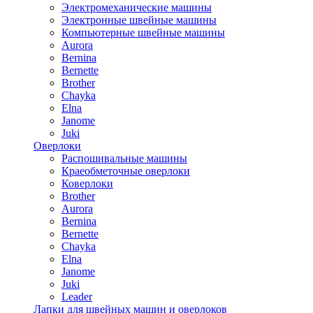
Электромеханические машины
Электронные швейные машины
Компьютерные швейные машины
Aurora
Bernina
Bernette
Brother
Chayka
Elna
Janome
Juki
Оверлоки
Распошивальные машины
Краеобметочные оверлоки
Коверлоки
Brother
Aurora
Bernina
Bernette
Chayka
Elna
Janome
Juki
Leader
Лапки для швейных машин и оверлоков