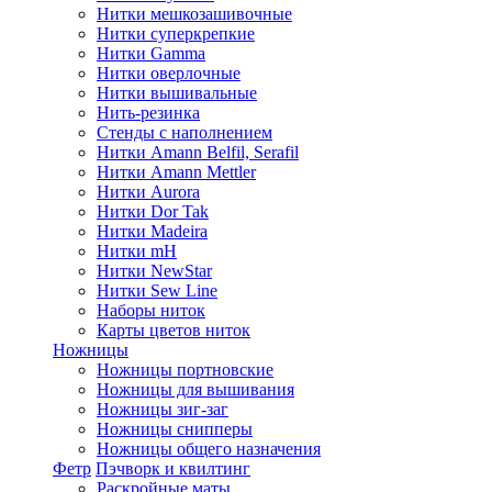
Нитки мешкозашивочные
Нитки суперкрепкие
Нитки Gamma
Нитки оверлочные
Нитки вышивальные
Нить-резинка
Стенды с наполнением
Нитки Amann Belfil, Serafil
Нитки Amann Mettler
Нитки Aurora
Нитки Dor Tak
Нитки Madeira
Нитки mH
Нитки NewStar
Нитки Sew Line
Наборы ниток
Карты цветов ниток
Ножницы
Ножницы портновские
Ножницы для вышивания
Ножницы зиг-заг
Ножницы снипперы
Ножницы общего назначения
Фетр
Пэчворк и квилтинг
Раскройные маты