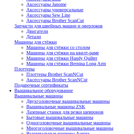
Аксессуары Janome
Аксессуары универсальные
Аксессуары Sew Line
Аксессуары Brother ScanCut
Запчасти для швейных машин и оверлоков
Двигатели
Детали
Машины для стёжки
Машины для стёжки со столом
Машины для стёжки на квилт-раме
Машины для стёжки Handy Quilter
Машины для стёжки Bernina Long Arm
Плоттеры
Плоттеры Brother ScanNCut
Аксессуары Brother ScanNCut
Подарочные сертификаты
Вышивальное оборудование
Вышивальные машины
Двухголовочные вышивальные машины
Вышивальные машины ZSK
Лазерные станки для резки шевронов
Бытовые вышивальные машины
Одноголовочные вышивальные машины
Многоголовочные вышивальные машины
Вышивальные машины Aurora