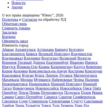
Новости
Акции
© все права защищены “Юнис”, 2026
Политика
и
Согласие
на обработку ПД
Обратная связь
Сравнить товары
Закладки
Корзина
Оформить заказ
Изменить город
Абакан
Архангельск
Астрахань
Барнаул
Белгород
Благовещенск
Брянск
Великий Новгород
Владивосток
Владикавказ
Владимир
Волгоград
Волжский
Вологда
Воронеж
Грозный
Донецк
Екатеринбург
Иваново
Ижевск
Иркутск
Йошкар-Ола
Казань
Калининград
Калуга
Кемерово
Киров
Коломна
Комсомольск-на-Амуре
Кострома
Краснодар
Красноярск
Курган
Курск
Липецк
Луганск
Магнитогорск
Махачкала
Москва
Мурманск
Набережные Челны
Нальчик
Нижневартовск
Нижнекамск
Нижний Новгород
Нижний
Тагил
Новокузнецк
Новороссийск
Новосибирск
Омск
Орёл
Оренбург
Пенза
Пермь
Петрозаводск
Подольск
Псков
Рязань
Самара
Санкт-Петербург
Саранск
Саратов
Симферополь
Смоленск
Сочи
Ставрополь
Стерлитамак
Сургут
Сыктывкар
Тамбов
Тверь
Тольятти
Томск
Тула
Тюмень
Улан-Удэ