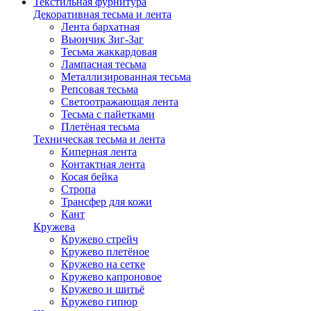
Текстильная фурнитура
Декоративная тесьма и лента
Лента бархатная
Вьюнчик Зиг-Заг
Тесьма жаккардовая
Лампасная тесьма
Металлизированная тесьма
Репсовая тесьма
Светоотражающая лента
Тесьма с пайетками
Плетёная тесьма
Техническая тесьма и лента
Киперная лента
Контактная лента
Косая бейка
Стропа
Трансфер для кожи
Кант
Кружева
Кружево стрейч
Кружево плетёное
Кружево на сетке
Кружево капроновое
Кружево и шитьё
Кружево гипюр