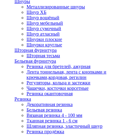
Шнуры
Металлизированные шнуры
Шнур ХБ
Шнур вощёный
Шнур мебельный
Шнур сумочный
Шнур атласный
Шнурки плоские
Шнурки круглые
Шторная фурнитура
Шторная тесьма
Бельевая фурнитура
Резинка для бретелей, ажурная
Лента тоннельная, лента с кнопками и
крючками,кордовая, регилин
Регуляторы, кольца и застежки
Чашечки, косточки корсетные
Резинка окантовочная
Резинка
Декоративная резинка
Бельевая резинка
Вязаная резинка 4 - 100 мм
Тканная резинка 1 - 6 см
Шляпная резинка, эластичный шнур
Резинка продёжка