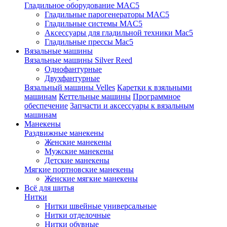
Гладильное оборудование MAC5
Гладильные парогенераторы MAC5
Гладильные системы MAC5
Аксессуары для гладильной техники Mac5
Гладильные прессы Mac5
Вязальные машины
Вязальные машины Silver Reed
Однофантурные
Двухфантурные
Вязальный машины Velles
Каретки к взяльными
машинам
Кеттельные машины
Программное
обеспечение
Запчасти и аксессуары к вязальным
машинам
Манекены
Раздвижные манекены
Женские манекены
Мужские манекены
Детские манекены
Мягкие портновские манекены
Женские мягкие манекены
Всё для шитья
Нитки
Нитки швейные универсальные
Нитки отделочные
Нитки обувные