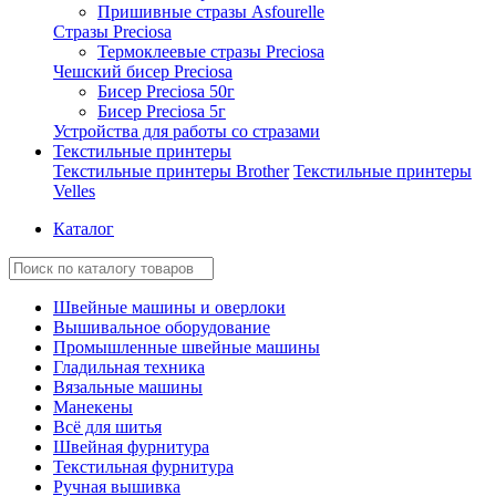
Пришивные стразы Asfourelle
Стразы Preciosa
Термоклеевые стразы Preciosa
Чешский бисер Preciosa
Бисер Preciosa 50г
Бисер Preciosa 5г
Устройства для работы со стразами
Текстильные принтеры
Текстильные принтеры Brother
Текстильные принтеры
Velles
Каталог
Швейные машины и оверлоки
Вышивальное оборудование
Промышленные швейные машины
Гладильная техника
Вязальные машины
Манекены
Всё для шитья
Швейная фурнитура
Текстильная фурнитура
Ручная вышивка