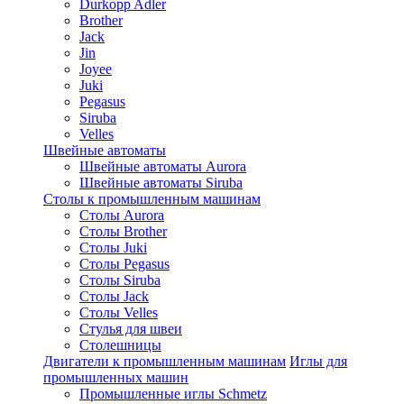
Durkopp Adler
Brother
Jack
Jin
Joyee
Juki
Pegasus
Siruba
Velles
Швейные автоматы
Швейные автоматы Aurora
Швейные автоматы Siruba
Столы к промышленным машинам
Столы Aurora
Столы Brother
Столы Juki
Столы Pegasus
Столы Siruba
Столы Jack
Столы Velles
Стулья для швеи
Столешницы
Двигатели к промышленным машинам
Иглы для
промышленных машин
Промышленные иглы Schmetz