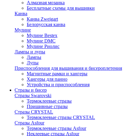
Алмазная мозаика
Бесплатные схемы для вышивки
Канва
Канва Zweigart
Белорусская канва
Мулине
Мулине Bestex
Мулине DMC
Мулине Риолис
Лампы и лупы
Лампы
Лупы
Приспособления для вышивания и бисероплетения
Магнитные рамки и хангеры
Хангеры для панно
Устройства и приспособления
Стразы и бисер
Стразы Swarovski
Термоклеевые стразы
Пришивные стразы
Стразы CRYSTAL
Термоклеевые стразы CRYSTAL
Стразы Asfour
Термоклеевые стразы Asfour
Неклеевые стразы Asfour