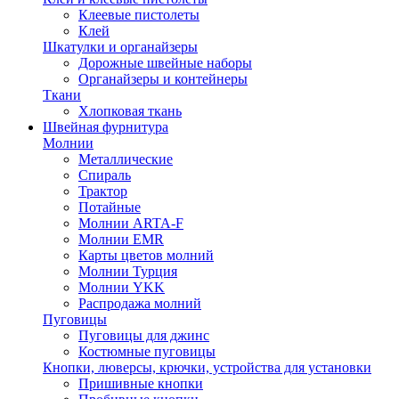
Клеевые пистолеты
Клей
Шкатулки и органайзеры
Дорожные швейные наборы
Органайзеры и контейнеры
Ткани
Хлопковая ткань
Швейная фурнитура
Молнии
Металлические
Спираль
Трактор
Потайные
Молнии ARTA-F
Молнии EMR
Карты цветов молний
Молнии Турция
Молнии YKK
Распродажа молний
Пуговицы
Пуговицы для джинс
Костюмные пуговицы
Кнопки, люверсы, крючки, устройства для установки
Пришивные кнопки