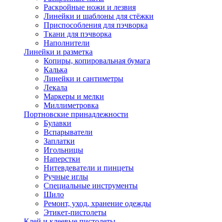
Раскройные ножи и лезвия
Линейки и шаблоны для стёжки
Приспособления для пэчворка
Ткани для пэчворка
Наполнители
Линейки и разметка
Копиры, копировальная бумага
Калька
Линейки и сантиметры
Лекала
Маркеры и мелки
Миллиметровка
Портновские принадлежности
Булавки
Вспарыватели
Заплатки
Игольницы
Наперстки
Нитевдеватели и пинцеты
Ручные иглы
Специальные инструменты
Шило
Ремонт, уход, хранение одежды
Этикет-пистолеты
Клей и клеевые пистолеты