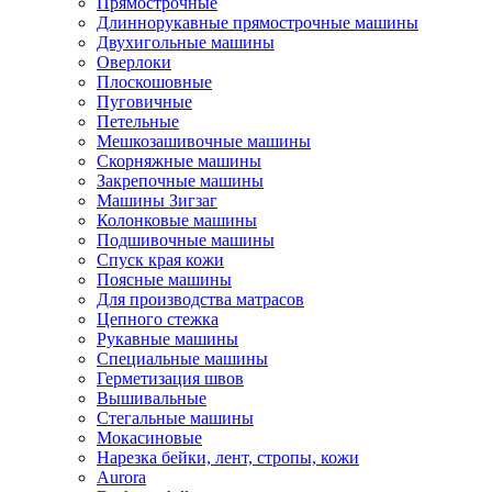
Прямострочные
Длиннорукавные прямострочные машины
Двухигольные машины
Оверлоки
Плоскошовные
Пуговичные
Петельные
Мешкозашивочные машины
Скорняжные машины
Закрепочные машины
Машины Зигзаг
Колонковые машины
Подшивочные машины
Спуск края кожи
Поясные машины
Для производства матрасов
Цепного стежка
Рукавные машины
Специальные машины
Герметизация швов
Вышивальные
Стегальные машины
Мокасиновые
Нарезка бейки, лент, стропы, кожи
Aurora