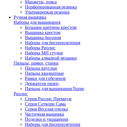
Манжеты, пояса
Перфорированная резинка
Ультракрепкая резинка
Ручная вышивка
Наборы для вышивания
Большие картины крестом
Вышивка крестом
Вышивка бисером
Наборы для бисероплетения
Наборы Риолис
Наборы МП студия
Наборы алмазной мозаики
Пяльцы, рамки, станки
Пяльцы круглые
Пяльцы квадратные
Рамки для гобеленов
Держатели пялец
Пяльцы для вышивания Nurge
Риолис
Серия Риолис Премиум
Серия Сотвори Сама
Серия Веселая пчелка
Частичная вышивка
Поделки и украшения
Наборы для бисероплетения