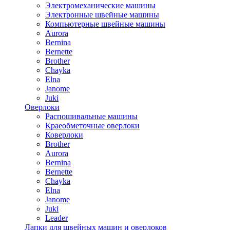
Электромеханические машины
Электронные швейные машины
Компьютерные швейные машины
Aurora
Bernina
Bernette
Brother
Chayka
Elna
Janome
Juki
Оверлоки
Распошивальные машины
Краеобметочные оверлоки
Коверлоки
Brother
Aurora
Bernina
Bernette
Chayka
Elna
Janome
Juki
Leader
Лапки для швейных машин и оверлоков