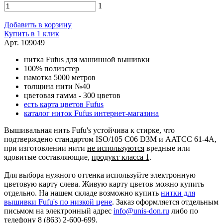
1
Добавить в корзину
Купить в 1 клик
Арт. 109049
нитка Fufus для машинной вышивки
100% полиэстер
намотка 5000 метров
толщина нити №40
цветовая гамма - 300 цветов
есть карта цветов Fufus
каталог ниток Fufus интернет-магазина
Вышивальная нить Fufu's устойчива к стирке, что
подтверждено стандартом ISO/105 C06 D3M и AATCC 61-4A,
при изготовлении нити
не используются
вредные или
ядовитые составляющие,
продукт класса 1
.
Для выбора нужного оттенка используйте электронную
цветовую карту слева. Живую карту цветов можно купить
отдельно. На нашем складе возможно купить
нитки для
вышивки Fufu's по низкой цене
. Заказ оформляется отдельным
письмом на электронный адрес
info@unis-don.ru
либо по
телефону 8 (863) 2-600-699.