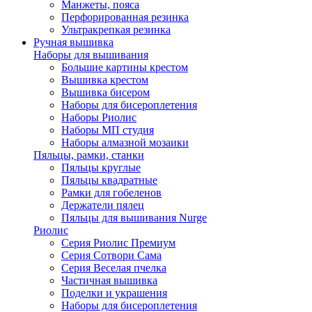
Манжеты, пояса
Перфорированная резинка
Ультракрепкая резинка
Ручная вышивка
Наборы для вышивания
Большие картины крестом
Вышивка крестом
Вышивка бисером
Наборы для бисероплетения
Наборы Риолис
Наборы МП студия
Наборы алмазной мозаики
Пяльцы, рамки, станки
Пяльцы круглые
Пяльцы квадратные
Рамки для гобеленов
Держатели пялец
Пяльцы для вышивания Nurge
Риолис
Серия Риолис Премиум
Серия Сотвори Сама
Серия Веселая пчелка
Частичная вышивка
Поделки и украшения
Наборы для бисероплетения