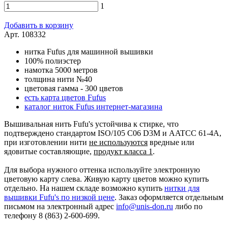
1
Добавить в корзину
Арт. 108332
нитка Fufus для машинной вышивки
100% полиэстер
намотка 5000 метров
толщина нити №40
цветовая гамма - 300 цветов
есть карта цветов Fufus
каталог ниток Fufus интернет-магазина
Вышивальная нить Fufu's устойчива к стирке, что
подтверждено стандартом ISO/105 C06 D3M и AATCC 61-4A,
при изготовлении нити
не используются
вредные или
ядовитые составляющие,
продукт класса 1
.
Для выбора нужного оттенка используйте электронную
цветовую карту слева. Живую карту цветов можно купить
отдельно. На нашем складе возможно купить
нитки для
вышивки Fufu's по низкой цене
. Заказ оформляется отдельным
письмом на электронный адрес
info@unis-don.ru
либо по
телефону 8 (863) 2-600-699.