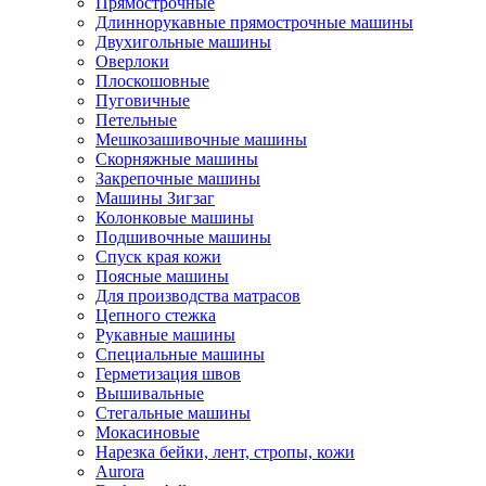
Прямострочные
Длиннорукавные прямострочные машины
Двухигольные машины
Оверлоки
Плоскошовные
Пуговичные
Петельные
Мешкозашивочные машины
Скорняжные машины
Закрепочные машины
Машины Зигзаг
Колонковые машины
Подшивочные машины
Спуск края кожи
Поясные машины
Для производства матрасов
Цепного стежка
Рукавные машины
Специальные машины
Герметизация швов
Вышивальные
Стегальные машины
Мокасиновые
Нарезка бейки, лент, стропы, кожи
Aurora