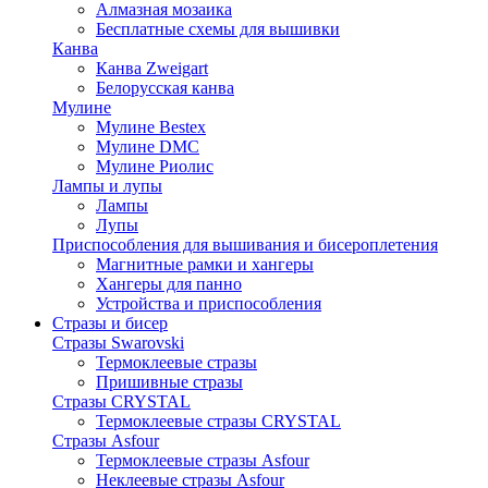
Алмазная мозаика
Бесплатные схемы для вышивки
Канва
Канва Zweigart
Белорусская канва
Мулине
Мулине Bestex
Мулине DMC
Мулине Риолис
Лампы и лупы
Лампы
Лупы
Приспособления для вышивания и бисероплетения
Магнитные рамки и хангеры
Хангеры для панно
Устройства и приспособления
Стразы и бисер
Стразы Swarovski
Термоклеевые стразы
Пришивные стразы
Стразы CRYSTAL
Термоклеевые стразы CRYSTAL
Стразы Asfour
Термоклеевые стразы Asfour
Неклеевые стразы Asfour