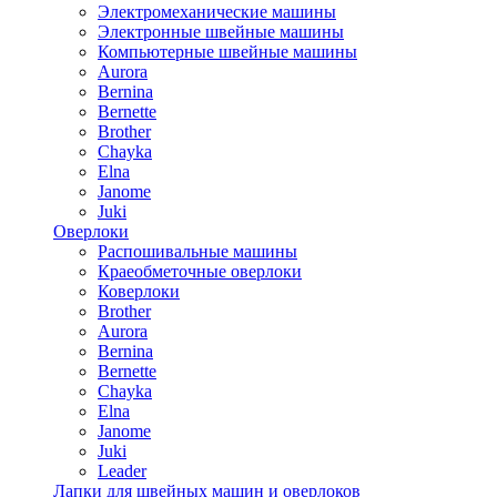
Электромеханические машины
Электронные швейные машины
Компьютерные швейные машины
Aurora
Bernina
Bernette
Brother
Chayka
Elna
Janome
Juki
Оверлоки
Распошивальные машины
Краеобметочные оверлоки
Коверлоки
Brother
Aurora
Bernina
Bernette
Chayka
Elna
Janome
Juki
Leader
Лапки для швейных машин и оверлоков