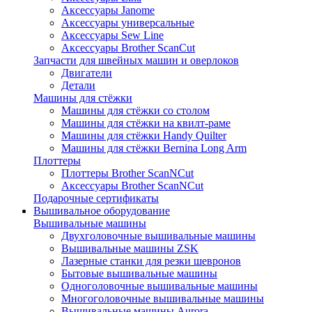
Аксессуары Janome
Аксессуары универсальные
Аксессуары Sew Line
Аксессуары Brother ScanCut
Запчасти для швейных машин и оверлоков
Двигатели
Детали
Машины для стёжки
Машины для стёжки со столом
Машины для стёжки на квилт-раме
Машины для стёжки Handy Quilter
Машины для стёжки Bernina Long Arm
Плоттеры
Плоттеры Brother ScanNCut
Аксессуары Brother ScanNCut
Подарочные сертификаты
Вышивальное оборудование
Вышивальные машины
Двухголовочные вышивальные машины
Вышивальные машины ZSK
Лазерные станки для резки шевронов
Бытовые вышивальные машины
Одноголовочные вышивальные машины
Многоголовочные вышивальные машины
Вышивальные машины Aurora