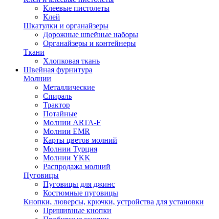
Клеевые пистолеты
Клей
Шкатулки и органайзеры
Дорожные швейные наборы
Органайзеры и контейнеры
Ткани
Хлопковая ткань
Швейная фурнитура
Молнии
Металлические
Спираль
Трактор
Потайные
Молнии ARTA-F
Молнии EMR
Карты цветов молний
Молнии Турция
Молнии YKK
Распродажа молний
Пуговицы
Пуговицы для джинс
Костюмные пуговицы
Кнопки, люверсы, крючки, устройства для установки
Пришивные кнопки