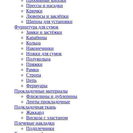
Пробивные кнопки
Прессы и насадки
Крючки
Люверсы и заклёпки
Щипцы для установки
Фурнитура для сумок
Замки и застёжки
Карабины
Кольца
Наконечники
Ножки для сумок
Полукольца
Пряжки
Рамки
Стропа
Цепь
Фермуары
Прокладочные материалы
Флизелины и дублерины
Ленты прокладочные
Подкладочная ткань
Жаккард
Вискоза с эластаном
Плечевые накладки
Подплечники