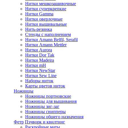
Нитки мешкозашивочные
Нитки суперкрепкие
Нитки Gamma
Нитки оверлочные
Нитки вышивальные
Нить-резинка
Стенды с наполнением
Нитки Amann Belfil, Serafil
Нитки Amann Mettler
Нитки Aurora
Нитки Dor Tak
Нитки Madeira
Нитки mH
Нитки NewStar
Нитки Sew Line
Наборы ниток
Карты цветов ниток
Ножницы
Ножницы портновские
Ножницы для вышивания
Ножницы зиг-заг
Ножницы снипперы
Ножницы общего назначения
Фетр
Пэчворк и квилтинг
Раскройные маты