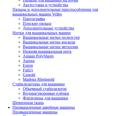
Пяльцы для вышивки на обуви
Аксессуары и устройства
Пяльцы и дополнительные приспособления для
вышивальных машин Velles
Пантографы
Плоские пяльца
Дополнительные устройства
Нитки для вышивальных машин
Вышивальные нитки полиэстер
Вышивальные нитки вискоза
Вышивальные нитки металлик
Нижняя вышивальная нить
Amann PolySheen
Aurora
Euron
Fufu's
Gunold
Madeira Rheingold
Стабилизаторы для вышивки
Объемный стабилизатор
Водорастворимые плёнки
Флизелины для вышивки
Шевронная ткань
Промышленные швейные машины
Промышленные машины