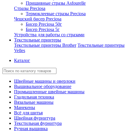
Пришивные стразы Asfourelle
Стразы Preciosa
Термоклеевые стразы Preciosa
Чешский бисер Preciosa
Бисер Preciosa 50г
Бисер Preciosa 5г
Устройства для работы со стразами
Текстильные принтеры
Текстильные принтеры Brother
Текстильные принтеры
Velles
Каталог
Швейные машины и оверлоки
Вышивальное оборудование
Промышленные швейные машины
Гладильная техника
Вязальные машины
Манекены
Всё для шитья
Швейная фурнитура
Текстильная фурнитура
Ручная вышивка