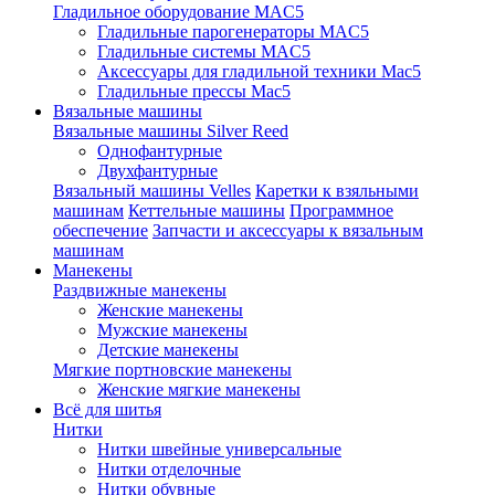
Гладильное оборудование MAC5
Гладильные парогенераторы MAC5
Гладильные системы MAC5
Аксессуары для гладильной техники Mac5
Гладильные прессы Mac5
Вязальные машины
Вязальные машины Silver Reed
Однофантурные
Двухфантурные
Вязальный машины Velles
Каретки к взяльными
машинам
Кеттельные машины
Программное
обеспечение
Запчасти и аксессуары к вязальным
машинам
Манекены
Раздвижные манекены
Женские манекены
Мужские манекены
Детские манекены
Мягкие портновские манекены
Женские мягкие манекены
Всё для шитья
Нитки
Нитки швейные универсальные
Нитки отделочные
Нитки обувные