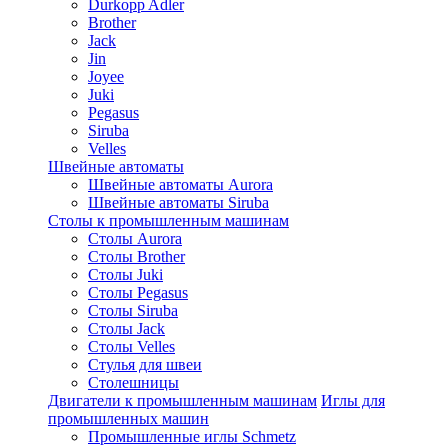
Durkopp Adler
Brother
Jack
Jin
Joyee
Juki
Pegasus
Siruba
Velles
Швейные автоматы
Швейные автоматы Aurora
Швейные автоматы Siruba
Столы к промышленным машинам
Столы Aurora
Столы Brother
Столы Juki
Столы Pegasus
Столы Siruba
Столы Jack
Столы Velles
Стулья для швеи
Столешницы
Двигатели к промышленным машинам
Иглы для
промышленных машин
Промышленные иглы Schmetz