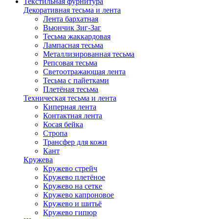
Текстильная фурнитура
Декоративная тесьма и лента
Лента бархатная
Вьюнчик Зиг-Заг
Тесьма жаккардовая
Лампасная тесьма
Металлизированная тесьма
Репсовая тесьма
Светоотражающая лента
Тесьма с пайетками
Плетёная тесьма
Техническая тесьма и лента
Киперная лента
Контактная лента
Косая бейка
Стропа
Трансфер для кожи
Кант
Кружева
Кружево стрейч
Кружево плетёное
Кружево на сетке
Кружево капроновое
Кружево и шитьё
Кружево гипюр