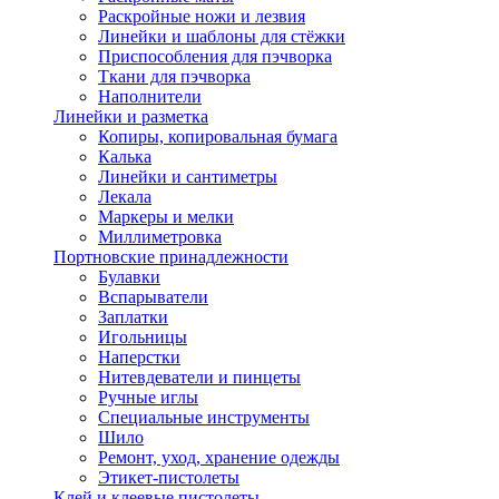
Раскройные ножи и лезвия
Линейки и шаблоны для стёжки
Приспособления для пэчворка
Ткани для пэчворка
Наполнители
Линейки и разметка
Копиры, копировальная бумага
Калька
Линейки и сантиметры
Лекала
Маркеры и мелки
Миллиметровка
Портновские принадлежности
Булавки
Вспарыватели
Заплатки
Игольницы
Наперстки
Нитевдеватели и пинцеты
Ручные иглы
Специальные инструменты
Шило
Ремонт, уход, хранение одежды
Этикет-пистолеты
Клей и клеевые пистолеты