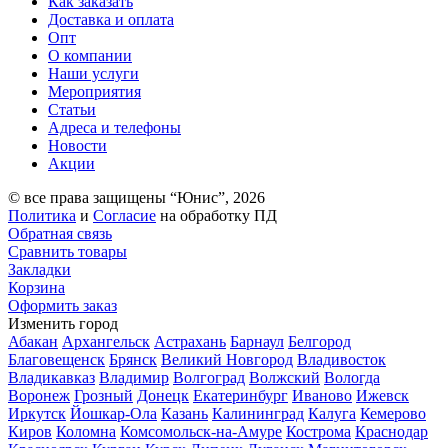
Как заказать
Доставка и оплата
Опт
О компании
Наши услуги
Мероприятия
Статьи
Адреса и телефоны
Новости
Акции
© все права защищены “Юнис”, 2026
Политика
и
Согласие
на обработку ПД
Обратная связь
Сравнить товары
Закладки
Корзина
Оформить заказ
Изменить город
Абакан
Архангельск
Астрахань
Барнаул
Белгород
Благовещенск
Брянск
Великий Новгород
Владивосток
Владикавказ
Владимир
Волгоград
Волжский
Вологда
Воронеж
Грозный
Донецк
Екатеринбург
Иваново
Ижевск
Иркутск
Йошкар-Ола
Казань
Калининград
Калуга
Кемерово
Киров
Коломна
Комсомольск-на-Амуре
Кострома
Краснодар