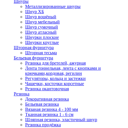
Шнуры
Металлизированные шнуры
Шнур ХБ
Шнур вощёный
Шнур мебельный
Шнур сумочный
Шнур атласный
Шнурки плоские
Шнурки круглые
Шторная фурнитура
Шторная тесьма
Бельевая фурнитура
Резинка для бретелей, ажурная
Лента тоннельная, лента с кнопками и
крючками,кордовая, регилин
Регуляторы, кольца и застежки
Чашечки, косточки корсетные
Резинка окантовочная
Резинка
Декоративная резинка
Бельевая резинка
Вязаная резинка 4 - 100 мм
Тканная резинка 1 - 6 см
Шляпная резинка, эластичный шнур
Резинка продёжка