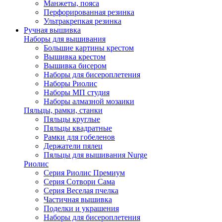
Манжеты, пояса
Перфорированная резинка
Ультракрепкая резинка
Ручная вышивка
Наборы для вышивания
Большие картины крестом
Вышивка крестом
Вышивка бисером
Наборы для бисероплетения
Наборы Риолис
Наборы МП студия
Наборы алмазной мозаики
Пяльцы, рамки, станки
Пяльцы круглые
Пяльцы квадратные
Рамки для гобеленов
Держатели пялец
Пяльцы для вышивания Nurge
Риолис
Серия Риолис Премиум
Серия Сотвори Сама
Серия Веселая пчелка
Частичная вышивка
Поделки и украшения
Наборы для бисероплетения