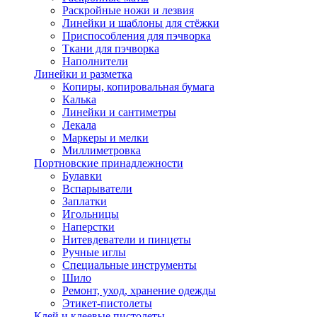
Раскройные ножи и лезвия
Линейки и шаблоны для стёжки
Приспособления для пэчворка
Ткани для пэчворка
Наполнители
Линейки и разметка
Копиры, копировальная бумага
Калька
Линейки и сантиметры
Лекала
Маркеры и мелки
Миллиметровка
Портновские принадлежности
Булавки
Вспарыватели
Заплатки
Игольницы
Наперстки
Нитевдеватели и пинцеты
Ручные иглы
Специальные инструменты
Шило
Ремонт, уход, хранение одежды
Этикет-пистолеты
Клей и клеевые пистолеты