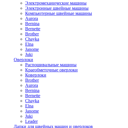
Электромеханические машины
Электронные швейные машины
Компьютерные швейные машины
Aurora
Bernina
Bernette
Brother
Chayka
Elna
Janome
Juki
Оверлоки
Распошивальные машины
Краеобметочные оверлоки
Коверлоки
Brother
Aurora
Bernina
Bernette
Chayka
Elna
Janome
Juki
Leader
Лапки для швейных машин и оверлоков