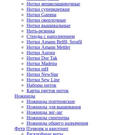
Нитки мешкозашивочные
Нитки суперкрепкие
Нитки Gamma
Нитки оверлочные
Нитки вышивальные
Нить-резинка
Стенды с наполнением
Нитки Amann Belfil, Serafil
Нитки Amann Mettler
Нитки Aurora
Нитки Dor Tak
Нитки Madeira
Нитки mH
Нитки NewStar
Нитки Sew Line
Наборы ниток
Карты цветов ниток
Ножницы
Ножницы портновские
Ножницы для вышивания
Ножницы зиг-заг
Ножницы снипперы
Ножницы общего назначения
Фетр
Пэчворк и квилтинг
Раскройные маты