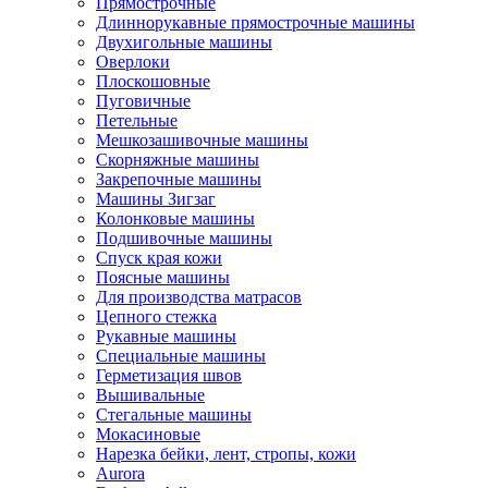
Прямострочные
Длиннорукавные прямострочные машины
Двухигольные машины
Оверлоки
Плоскошовные
Пуговичные
Петельные
Мешкозашивочные машины
Скорняжные машины
Закрепочные машины
Машины Зигзаг
Колонковые машины
Подшивочные машины
Спуск края кожи
Поясные машины
Для производства матрасов
Цепного стежка
Рукавные машины
Специальные машины
Герметизация швов
Вышивальные
Стегальные машины
Мокасиновые
Нарезка бейки, лент, стропы, кожи
Aurora