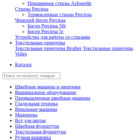
Пришивные стразы Asfourelle
Стразы Preciosa
Термоклеевые стразы Preciosa
Чешский бисер Preciosa
Бисер Preciosa 50г
Бисер Preciosa 5г
Устройства для работы со стразами
Текстильные принтеры
Текстильные принтеры Brother
Текстильные принтеры
Velles
Каталог
Швейные машины и оверлоки
Вышивальное оборудование
Промышленные швейные машины
Гладильная техника
Вязальные машины
Манекены
Всё для шитья
Швейная фурнитура
Текстильная фурнитура
Ручная вышивка