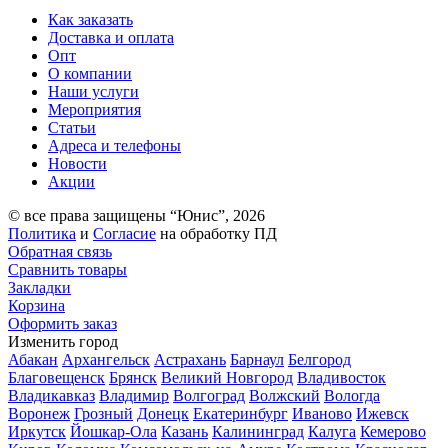
Как заказать
Доставка и оплата
Опт
О компании
Наши услуги
Мероприятия
Статьи
Адреса и телефоны
Новости
Акции
© все права защищены “Юнис”, 2026
Политика
и
Согласие
на обработку ПД
Обратная связь
Сравнить товары
Закладки
Корзина
Оформить заказ
Изменить город
Абакан
Архангельск
Астрахань
Барнаул
Белгород
Благовещенск
Брянск
Великий Новгород
Владивосток
Владикавказ
Владимир
Волгоград
Волжский
Вологда
Воронеж
Грозный
Донецк
Екатеринбург
Иваново
Ижевск
Иркутск
Йошкар-Ола
Казань
Калининград
Калуга
Кемерово