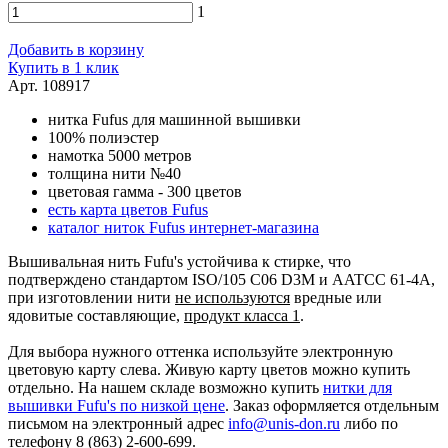
1
Добавить в корзину
Купить в 1 клик
Арт. 108917
нитка Fufus для машинной вышивки
100% полиэстер
намотка 5000 метров
толщина нити №40
цветовая гамма - 300 цветов
есть карта цветов Fufus
каталог ниток Fufus интернет-магазина
Вышивальная нить Fufu's устойчива к стирке, что
подтверждено стандартом ISO/105 C06 D3M и AATCC 61-4A,
при изготовлении нити
не используются
вредные или
ядовитые составляющие,
продукт класса 1
.
Для выбора нужного оттенка используйте электронную
цветовую карту слева. Живую карту цветов можно купить
отдельно. На нашем складе возможно купить
нитки для
вышивки Fufu's по низкой цене
. Заказ оформляется отдельным
письмом на электронный адрес
info@unis-don.ru
либо по
телефону 8 (863) 2-600-699.