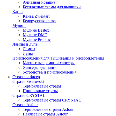
Алмазная мозаика
Бесплатные схемы для вышивки
Канва
Канва Zweigart
Белорусская канва
Мулине
Мулине Bestex
Мулине DMC
Мулине Риолис
Лампы и лупы
Лампы
Лупы
Приспособления для вышивания и бисероплетения
Магнитные рамки и хангеры
Хангеры для панно
Устройства и приспособления
Стразы и бисер
Стразы Swarovski
Термоклеевые стразы
Пришивные стразы
Стразы CRYSTAL
Термоклеевые стразы CRYSTAL
Стразы Asfour
Термоклеевые стразы Asfour
Неклеевые стразы Asfour