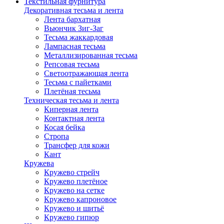
Текстильная фурнитура
Декоративная тесьма и лента
Лента бархатная
Вьюнчик Зиг-Заг
Тесьма жаккардовая
Лампасная тесьма
Металлизированная тесьма
Репсовая тесьма
Светоотражающая лента
Тесьма с пайетками
Плетёная тесьма
Техническая тесьма и лента
Киперная лента
Контактная лента
Косая бейка
Стропа
Трансфер для кожи
Кант
Кружева
Кружево стрейч
Кружево плетёное
Кружево на сетке
Кружево капроновое
Кружево и шитьё
Кружево гипюр