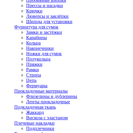
Пробивные кнопки
Прессы и насадки
Крючки
Люверсы и заклёпки
Щипцы для установки
Фурнитура для сумок
Замки и застёжки
Карабины
Кольца
Наконечники
Ножки для сумок
Полукольца
Пряжки
Рамки
Стропа
Цепь
Фермуары
Прокладочные материалы
Флизелины и дублерины
Ленты прокладочные
Подкладочная ткань
Жаккард
Вискоза с эластаном
Плечевые накладки
Подплечники