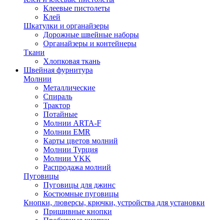
Клеевые пистолеты
Клей
Шкатулки и органайзеры
Дорожные швейные наборы
Органайзеры и контейнеры
Ткани
Хлопковая ткань
Швейная фурнитура
Молнии
Металлические
Спираль
Трактор
Потайные
Молнии ARTA-F
Молнии EMR
Карты цветов молний
Молнии Турция
Молнии YKK
Распродажа молний
Пуговицы
Пуговицы для джинс
Костюмные пуговицы
Кнопки, люверсы, крючки, устройства для установки
Пришивные кнопки