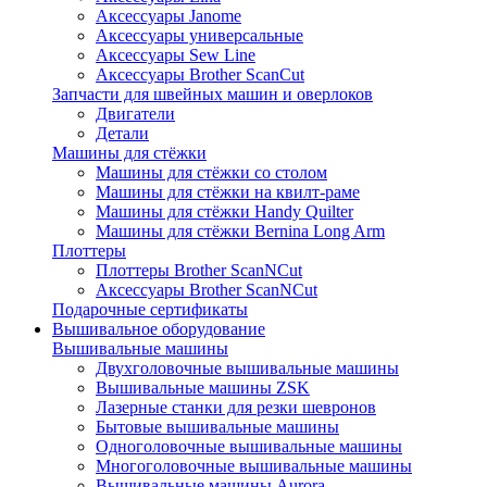
Аксессуары Janome
Аксессуары универсальные
Аксессуары Sew Line
Аксессуары Brother ScanCut
Запчасти для швейных машин и оверлоков
Двигатели
Детали
Машины для стёжки
Машины для стёжки со столом
Машины для стёжки на квилт-раме
Машины для стёжки Handy Quilter
Машины для стёжки Bernina Long Arm
Плоттеры
Плоттеры Brother ScanNCut
Аксессуары Brother ScanNCut
Подарочные сертификаты
Вышивальное оборудование
Вышивальные машины
Двухголовочные вышивальные машины
Вышивальные машины ZSK
Лазерные станки для резки шевронов
Бытовые вышивальные машины
Одноголовочные вышивальные машины
Многоголовочные вышивальные машины
Вышивальные машины Aurora