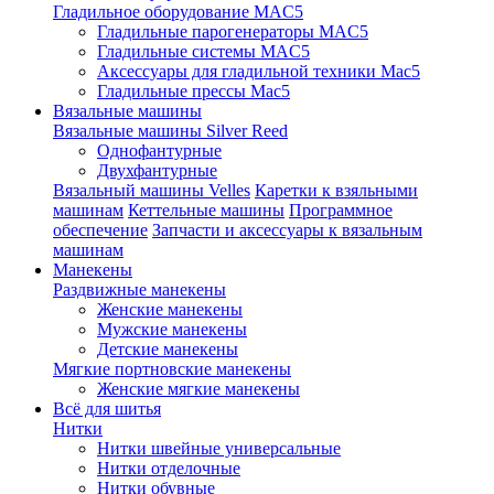
Гладильное оборудование MAC5
Гладильные парогенераторы MAC5
Гладильные системы MAC5
Аксессуары для гладильной техники Mac5
Гладильные прессы Mac5
Вязальные машины
Вязальные машины Silver Reed
Однофантурные
Двухфантурные
Вязальный машины Velles
Каретки к взяльными
машинам
Кеттельные машины
Программное
обеспечение
Запчасти и аксессуары к вязальным
машинам
Манекены
Раздвижные манекены
Женские манекены
Мужские манекены
Детские манекены
Мягкие портновские манекены
Женские мягкие манекены
Всё для шитья
Нитки
Нитки швейные универсальные
Нитки отделочные
Нитки обувные