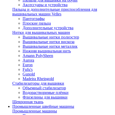
Пяльцы для вышивки на обуви
Аксессуары и устройства
Пяльцы и дополнительные приспособления для
вышивальных машин Velles
Пантографы
Плоские пяльца
Дополнительные устройства
Нитки для вышивальных машин
Вышивальные нитки полиэстер
Вышивальные нитки вискоза
Вышивальные нитки металлик
Нижняя вышивальная нить
Amann PolySheen
Aurora
Euron
Fufu's
Gunold
Madeira Rheingold
Стабилизаторы для вышивки
Объемный стабилизатор
Водорастворимые плёнки
Флизелины для вышивки
Шевронная ткань
Промышленные швейные машины
Промышленные машины