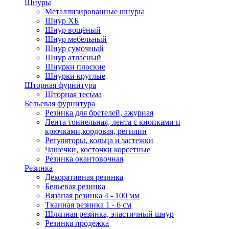
Шнуры
Металлизированные шнуры
Шнур ХБ
Шнур вощёный
Шнур мебельный
Шнур сумочный
Шнур атласный
Шнурки плоские
Шнурки круглые
Шторная фурнитура
Шторная тесьма
Бельевая фурнитура
Резинка для бретелей, ажурная
Лента тоннельная, лента с кнопками и
крючками,кордовая, регилин
Регуляторы, кольца и застежки
Чашечки, косточки корсетные
Резинка окантовочная
Резинка
Декоративная резинка
Бельевая резинка
Вязаная резинка 4 - 100 мм
Тканная резинка 1 - 6 см
Шляпная резинка, эластичный шнур
Резинка продёжка