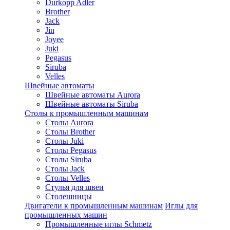
Durkopp Adler
Brother
Jack
Jin
Joyee
Juki
Pegasus
Siruba
Velles
Швейные автоматы
Швейные автоматы Aurora
Швейные автоматы Siruba
Столы к промышленным машинам
Столы Aurora
Столы Brother
Столы Juki
Столы Pegasus
Столы Siruba
Столы Jack
Столы Velles
Стулья для швеи
Столешницы
Двигатели к промышленным машинам
Иглы для
промышленных машин
Промышленные иглы Schmetz