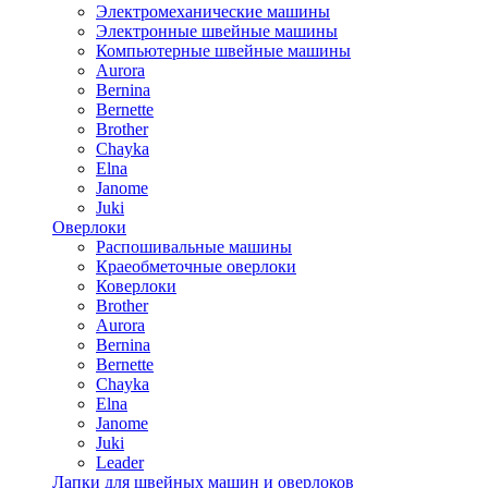
Электромеханические машины
Электронные швейные машины
Компьютерные швейные машины
Aurora
Bernina
Bernette
Brother
Chayka
Elna
Janome
Juki
Оверлоки
Распошивальные машины
Краеобметочные оверлоки
Коверлоки
Brother
Aurora
Bernina
Bernette
Chayka
Elna
Janome
Juki
Leader
Лапки для швейных машин и оверлоков