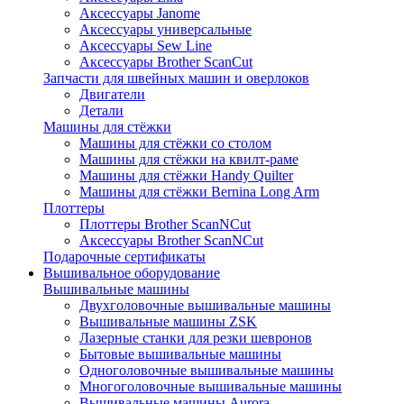
Аксессуары Janome
Аксессуары универсальные
Аксессуары Sew Line
Аксессуары Brother ScanCut
Запчасти для швейных машин и оверлоков
Двигатели
Детали
Машины для стёжки
Машины для стёжки со столом
Машины для стёжки на квилт-раме
Машины для стёжки Handy Quilter
Машины для стёжки Bernina Long Arm
Плоттеры
Плоттеры Brother ScanNCut
Аксессуары Brother ScanNCut
Подарочные сертификаты
Вышивальное оборудование
Вышивальные машины
Двухголовочные вышивальные машины
Вышивальные машины ZSK
Лазерные станки для резки шевронов
Бытовые вышивальные машины
Одноголовочные вышивальные машины
Многоголовочные вышивальные машины
Вышивальные машины Aurora