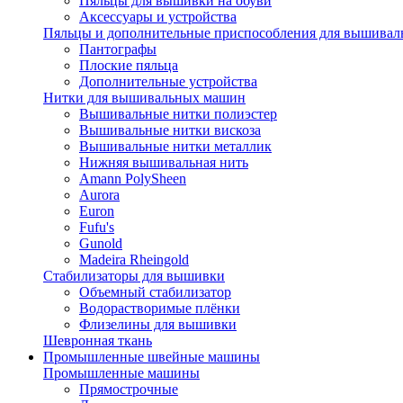
Пяльцы для вышивки на обуви
Аксессуары и устройства
Пяльцы и дополнительные приспособления для вышиваль
Пантографы
Плоские пяльца
Дополнительные устройства
Нитки для вышивальных машин
Вышивальные нитки полиэстер
Вышивальные нитки вискоза
Вышивальные нитки металлик
Нижняя вышивальная нить
Amann PolySheen
Aurora
Euron
Fufu's
Gunold
Madeira Rheingold
Стабилизаторы для вышивки
Объемный стабилизатор
Водорастворимые плёнки
Флизелины для вышивки
Шевронная ткань
Промышленные швейные машины
Промышленные машины
Прямострочные