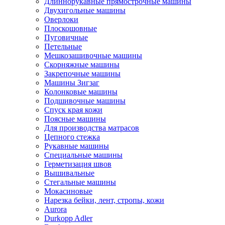
Длиннорукавные прямострочные машины
Двухигольные машины
Оверлоки
Плоскошовные
Пуговичные
Петельные
Мешкозашивочные машины
Скорняжные машины
Закрепочные машины
Машины Зигзаг
Колонковые машины
Подшивочные машины
Спуск края кожи
Поясные машины
Для производства матрасов
Цепного стежка
Рукавные машины
Специальные машины
Герметизация швов
Вышивальные
Стегальные машины
Мокасиновые
Нарезка бейки, лент, стропы, кожи
Aurora
Durkopp Adler