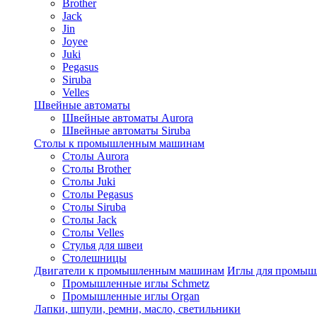
Brother
Jack
Jin
Joyee
Juki
Pegasus
Siruba
Velles
Швейные автоматы
Швейные автоматы Aurora
Швейные автоматы Siruba
Столы к промышленным машинам
Столы Aurora
Столы Brother
Столы Juki
Столы Pegasus
Столы Siruba
Столы Jack
Столы Velles
Стулья для швеи
Столешницы
Двигатели к промышленным машинам
Иглы для промы
Промышленные иглы Schmetz
Промышленные иглы Organ
Лапки, шпули, ремни, масло, светильники