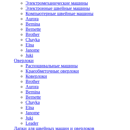
Электромеханические машины
Электронные швейные машины
Компьютерные швейные машины
Aurora
Bernina
Bernette
Brother
Chayka
Elna
Janome
Juki
Оверлоки
Распошивальные машины
Краеобметочные оверлоки
Коверлоки
Brother
Aurora
Bernina
Bernette
Chayka
Elna
Janome
Juki
Leader
Лапки для швейных машин и оверлоков