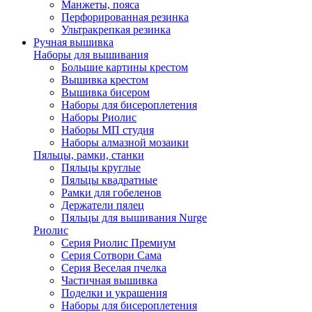
Манжеты, пояса
Перфорированная резинка
Ультракрепкая резинка
Ручная вышивка
Наборы для вышивания
Большие картины крестом
Вышивка крестом
Вышивка бисером
Наборы для бисероплетения
Наборы Риолис
Наборы МП студия
Наборы алмазной мозаики
Пяльцы, рамки, станки
Пяльцы круглые
Пяльцы квадратные
Рамки для гобеленов
Держатели пялец
Пяльцы для вышивания Nurge
Риолис
Серия Риолис Премиум
Серия Сотвори Сама
Серия Веселая пчелка
Частичная вышивка
Поделки и украшения
Наборы для бисероплетения