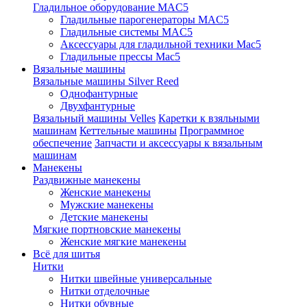
Гладильное оборудование MAC5
Гладильные парогенераторы MAC5
Гладильные системы MAC5
Аксессуары для гладильной техники Mac5
Гладильные прессы Mac5
Вязальные машины
Вязальные машины Silver Reed
Однофантурные
Двухфантурные
Вязальный машины Velles
Каретки к взяльными
машинам
Кеттельные машины
Программное
обеспечение
Запчасти и аксессуары к вязальным
машинам
Манекены
Раздвижные манекены
Женские манекены
Мужские манекены
Детские манекены
Мягкие портновские манекены
Женские мягкие манекены
Всё для шитья
Нитки
Нитки швейные универсальные
Нитки отделочные
Нитки обувные