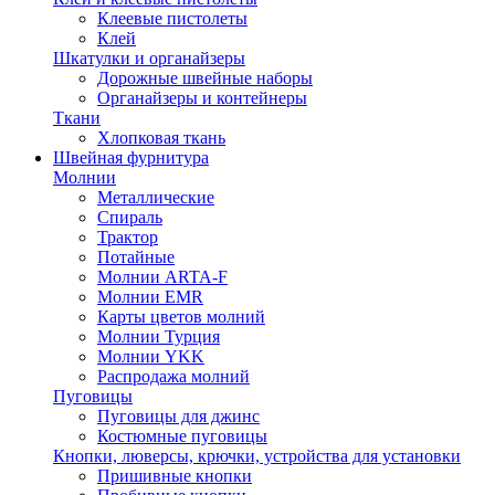
Клеевые пистолеты
Клей
Шкатулки и органайзеры
Дорожные швейные наборы
Органайзеры и контейнеры
Ткани
Хлопковая ткань
Швейная фурнитура
Молнии
Металлические
Спираль
Трактор
Потайные
Молнии ARTA-F
Молнии EMR
Карты цветов молний
Молнии Турция
Молнии YKK
Распродажа молний
Пуговицы
Пуговицы для джинс
Костюмные пуговицы
Кнопки, люверсы, крючки, устройства для установки
Пришивные кнопки