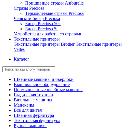
Пришивные стразы Asfourelle
Стразы Preciosa
Термоклеевые стразы Preciosa
Чешский бисер Preciosa
Бисер Preciosa 50г
Бисер Preciosa 5г
Устройства для работы со стразами
Текстильные принтеры
Текстильные принтеры Brother
Текстильные принтеры
Velles
Каталог
Швейные машины и оверлоки
Вышивальное оборудование
Промышленные швейные машины
Гладильная техника
Вязальные машины
Манекены
Всё для шитья
Швейная фурнитура
Текстильная фурнитура
Ручная вышивка