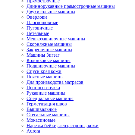
Прямострочные
Длиннорукавные прямострочные машины
Двухигольные машины
Оверлоки
Плоскошовные
Пуговичные
Петельные
Мешкозашивочные машины
Скорняжные машины
Закрепочные машины
Машины Зигзаг
Колонковые машины
Подшивочные машины
Спуск края кожи
Поясные машины
Для производства матрасов
Цепного стежка
Рукавные машины
Специальные машины
Герметизация швов
Вышивальные
Стегальные машины
Мокасиновые
Нарезка бейки, лент, стропы, кожи
Aurora