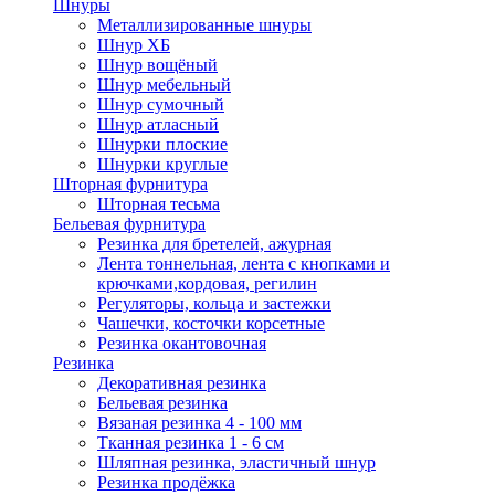
Шнуры
Металлизированные шнуры
Шнур ХБ
Шнур вощёный
Шнур мебельный
Шнур сумочный
Шнур атласный
Шнурки плоские
Шнурки круглые
Шторная фурнитура
Шторная тесьма
Бельевая фурнитура
Резинка для бретелей, ажурная
Лента тоннельная, лента с кнопками и
крючками,кордовая, регилин
Регуляторы, кольца и застежки
Чашечки, косточки корсетные
Резинка окантовочная
Резинка
Декоративная резинка
Бельевая резинка
Вязаная резинка 4 - 100 мм
Тканная резинка 1 - 6 см
Шляпная резинка, эластичный шнур
Резинка продёжка