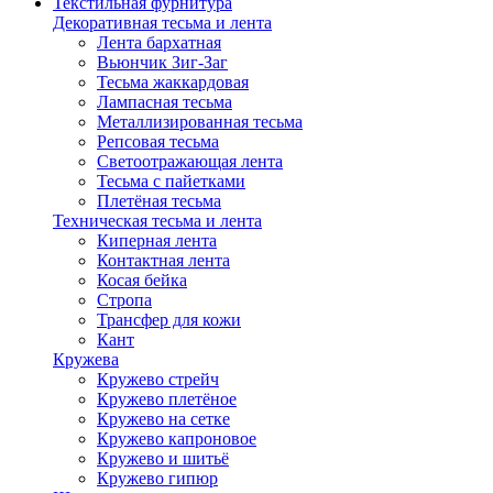
Текстильная фурнитура
Декоративная тесьма и лента
Лента бархатная
Вьюнчик Зиг-Заг
Тесьма жаккардовая
Лампасная тесьма
Металлизированная тесьма
Репсовая тесьма
Светоотражающая лента
Тесьма с пайетками
Плетёная тесьма
Техническая тесьма и лента
Киперная лента
Контактная лента
Косая бейка
Стропа
Трансфер для кожи
Кант
Кружева
Кружево стрейч
Кружево плетёное
Кружево на сетке
Кружево капроновое
Кружево и шитьё
Кружево гипюр