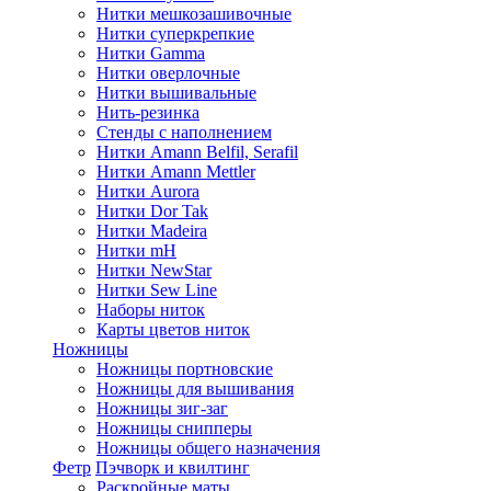
Нитки мешкозашивочные
Нитки суперкрепкие
Нитки Gamma
Нитки оверлочные
Нитки вышивальные
Нить-резинка
Стенды с наполнением
Нитки Amann Belfil, Serafil
Нитки Amann Mettler
Нитки Aurora
Нитки Dor Tak
Нитки Madeira
Нитки mH
Нитки NewStar
Нитки Sew Line
Наборы ниток
Карты цветов ниток
Ножницы
Ножницы портновские
Ножницы для вышивания
Ножницы зиг-заг
Ножницы снипперы
Ножницы общего назначения
Фетр
Пэчворк и квилтинг
Раскройные маты