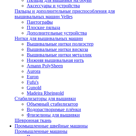
Пяльцы для вышивки на обуви
Аксессуары и устройства
Пяльцы и дополнительные приспособления для
вышивальных машин Velles
Пантографы
Плоские пяльца
Дополнительные устройства
Нитки для вышивальных машин
Вышивальные нитки полиэстер
Вышивальные нитки вискоза
Вышивальные нитки металлик
Нижняя вышивальная нить
Amann PolySheen
Aurora
Euron
Fufu's
Gunold
Madeira Rheingold
Стабилизаторы для вышивки
Объемный стабилизатор
Водорастворимые плёнки
Флизелины для вышивки
Шевронная ткань
Промышленные швейные машины
Промышленные машины