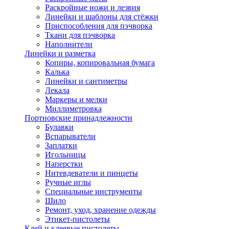
Раскройные ножи и лезвия
Линейки и шаблоны для стёжки
Приспособления для пэчворка
Ткани для пэчворка
Наполнители
Линейки и разметка
Копиры, копировальная бумага
Калька
Линейки и сантиметры
Лекала
Маркеры и мелки
Миллиметровка
Портновские принадлежности
Булавки
Вспарыватели
Заплатки
Игольницы
Наперстки
Нитевдеватели и пинцеты
Ручные иглы
Специальные инструменты
Шило
Ремонт, уход, хранение одежды
Этикет-пистолеты
Клей и клеевые пистолеты