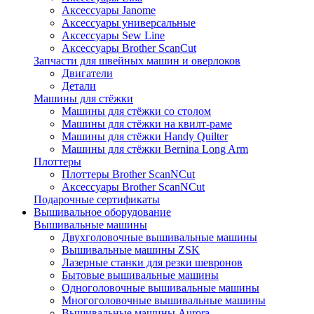
Аксессуары Janome
Аксессуары универсальные
Аксессуары Sew Line
Аксессуары Brother ScanCut
Запчасти для швейных машин и оверлоков
Двигатели
Детали
Машины для стёжки
Машины для стёжки со столом
Машины для стёжки на квилт-раме
Машины для стёжки Handy Quilter
Машины для стёжки Bernina Long Arm
Плоттеры
Плоттеры Brother ScanNCut
Аксессуары Brother ScanNCut
Подарочные сертификаты
Вышивальное оборудование
Вышивальные машины
Двухголовочные вышивальные машины
Вышивальные машины ZSK
Лазерные станки для резки шевронов
Бытовые вышивальные машины
Одноголовочные вышивальные машины
Многоголовочные вышивальные машины
Вышивальные машины Aurora