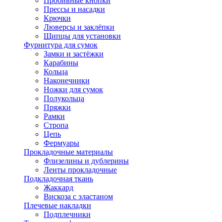
Пробивные кнопки
Прессы и насадки
Крючки
Люверсы и заклёпки
Щипцы для установки
Фурнитура для сумок
Замки и застёжки
Карабины
Кольца
Наконечники
Ножки для сумок
Полукольца
Пряжки
Рамки
Стропа
Цепь
Фермуары
Прокладочные материалы
Флизелины и дублерины
Ленты прокладочные
Подкладочная ткань
Жаккард
Вискоза с эластаном
Плечевые накладки
Подплечники