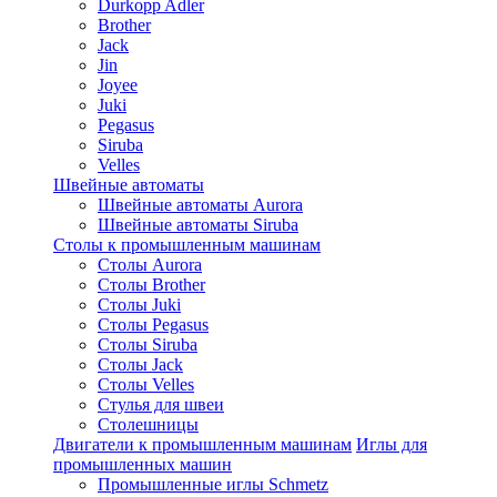
Durkopp Adler
Brother
Jack
Jin
Joyee
Juki
Pegasus
Siruba
Velles
Швейные автоматы
Швейные автоматы Aurora
Швейные автоматы Siruba
Столы к промышленным машинам
Столы Aurora
Столы Brother
Столы Juki
Столы Pegasus
Столы Siruba
Столы Jack
Столы Velles
Стулья для швеи
Столешницы
Двигатели к промышленным машинам
Иглы для
промышленных машин
Промышленные иглы Schmetz