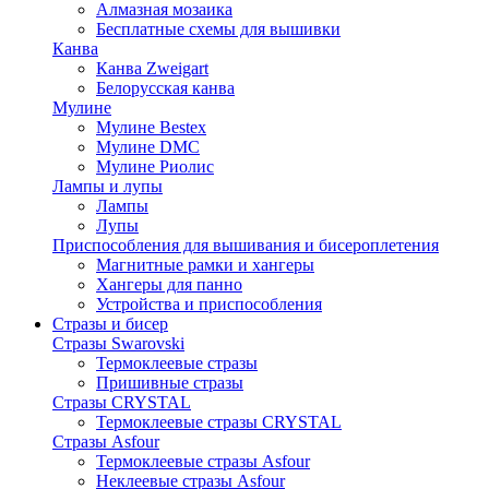
Алмазная мозаика
Бесплатные схемы для вышивки
Канва
Канва Zweigart
Белорусская канва
Мулине
Мулине Bestex
Мулине DMC
Мулине Риолис
Лампы и лупы
Лампы
Лупы
Приспособления для вышивания и бисероплетения
Магнитные рамки и хангеры
Хангеры для панно
Устройства и приспособления
Стразы и бисер
Стразы Swarovski
Термоклеевые стразы
Пришивные стразы
Стразы CRYSTAL
Термоклеевые стразы CRYSTAL
Стразы Asfour
Термоклеевые стразы Asfour
Неклеевые стразы Asfour