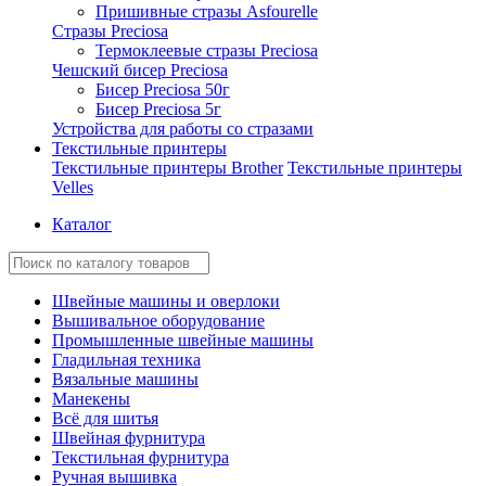
Пришивные стразы Asfourelle
Стразы Preciosa
Термоклеевые стразы Preciosa
Чешский бисер Preciosa
Бисер Preciosa 50г
Бисер Preciosa 5г
Устройства для работы со стразами
Текстильные принтеры
Текстильные принтеры Brother
Текстильные принтеры
Velles
Каталог
Швейные машины и оверлоки
Вышивальное оборудование
Промышленные швейные машины
Гладильная техника
Вязальные машины
Манекены
Всё для шитья
Швейная фурнитура
Текстильная фурнитура
Ручная вышивка