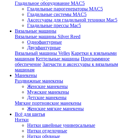
Гладильное оборудование MAC5
Гладильные парогенераторы MAC5
Гладильные системы MAC5
Аксессуары для гладильной техники Mac5
Гладильные прессы Mac5
Вязальные машины
Вязальные машины Silver Reed
Однофантурные
Двухфантурные
Вязальный машины Velles
Каретки к взяльными
машинам
Кеттельные машины
Программное
обеспечение
Запчасти и аксессуары к вязальным
машинам
Манекены
Раздвижные манекены
Женские манекены
Мужские манекены
Детские манекены
Мягкие портновские манекены
Женские мягкие манекены
Всё для шитья
Нитки
Нитки швейные универсальные
Нитки отделочные
Нитки обувные