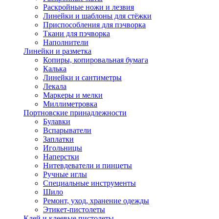
Раскройные ножи и лезвия
Линейки и шаблоны для стёжки
Приспособления для пэчворка
Ткани для пэчворка
Наполнители
Линейки и разметка
Копиры, копировальная бумага
Калька
Линейки и сантиметры
Лекала
Маркеры и мелки
Миллиметровка
Портновские принадлежности
Булавки
Вспарыватели
Заплатки
Игольницы
Наперстки
Нитевдеватели и пинцеты
Ручные иглы
Специальные инструменты
Шило
Ремонт, уход, хранение одежды
Этикет-пистолеты
Клей и клеевые пистолеты