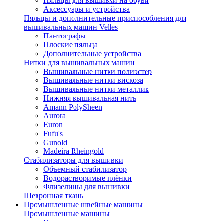
Пяльцы для вышивки на обуви
Аксессуары и устройства
Пяльцы и дополнительные приспособления для
вышивальных машин Velles
Пантографы
Плоские пяльца
Дополнительные устройства
Нитки для вышивальных машин
Вышивальные нитки полиэстер
Вышивальные нитки вискоза
Вышивальные нитки металлик
Нижняя вышивальная нить
Amann PolySheen
Aurora
Euron
Fufu's
Gunold
Madeira Rheingold
Стабилизаторы для вышивки
Объемный стабилизатор
Водорастворимые плёнки
Флизелины для вышивки
Шевронная ткань
Промышленные швейные машины
Промышленные машины