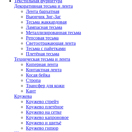
Текстильная фурнитура
Декоративная тесьма и лента
Лента бархатная
Вьюнчик Зиг-Заг
Тесьма жаккардовая
Лампасная тесьма
Металлизированная тесьма
Репсовая тесьма
Светоотражающая лента
Тесьма с пайетками
Плетёная тесьма
Техническая тесьма и лента
Киперная лента
Контактная лента
Косая бейка
Стропа
Трансфер для кожи
Кант
Кружева
Кружево стрейч
Кружево плетёное
Кружево на сетке
Кружево капроновое
Кружево и шитьё
Кружево гипюр