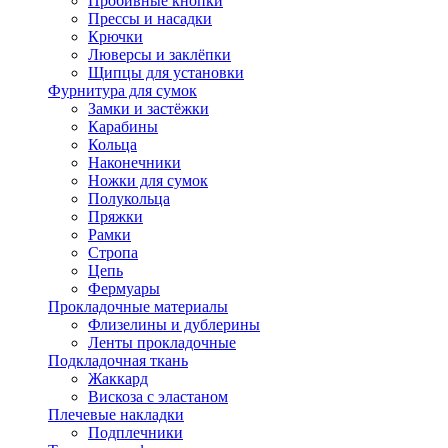
Пробивные кнопки
Прессы и насадки
Крючки
Люверсы и заклёпки
Щипцы для установки
Фурнитура для сумок
Замки и застёжки
Карабины
Кольца
Наконечники
Ножки для сумок
Полукольца
Пряжки
Рамки
Стропа
Цепь
Фермуары
Прокладочные материалы
Флизелины и дублерины
Ленты прокладочные
Подкладочная ткань
Жаккард
Вискоза с эластаном
Плечевые накладки
Подплечники