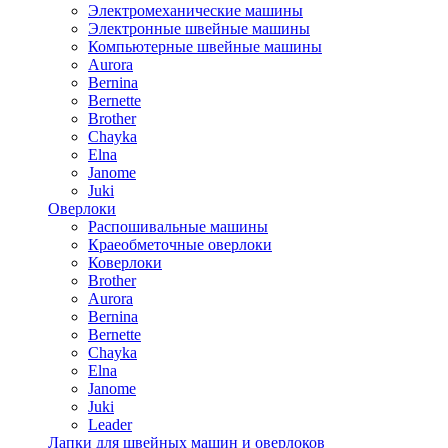
Электромеханические машины
Электронные швейные машины
Компьютерные швейные машины
Aurora
Bernina
Bernette
Brother
Chayka
Elna
Janome
Juki
Оверлоки
Распошивальные машины
Краеобметочные оверлоки
Коверлоки
Brother
Aurora
Bernina
Bernette
Chayka
Elna
Janome
Juki
Leader
Лапки для швейных машин и оверлоков