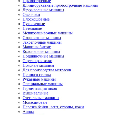
Прямострочные
Длиннорукавные прямострочные машины
Двухигольные машины
Оверлоки
Плоскошовные
Пуговичные
Петельные
Мешкозашивочные машины
Скорняжные машины
Закрепочные машины
Машины Зигзаг
Колонковые машины
Подшивочные машины
Спуск края кожи
Поясные машины
Для производства матрасов
Цепного стежка
Рукавные машины
Специальные машины
Герметизация швов
Вышивальные
Стегальные машины
Мокасиновые
Нарезка бейки, лент, стропы, кожи
Aurora