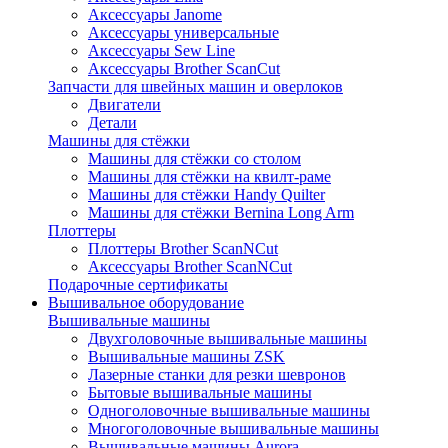
Аксессуары Janome
Аксессуары универсальные
Аксессуары Sew Line
Аксессуары Brother ScanCut
Запчасти для швейных машин и оверлоков
Двигатели
Детали
Машины для стёжки
Машины для стёжки со столом
Машины для стёжки на квилт-раме
Машины для стёжки Handy Quilter
Машины для стёжки Bernina Long Arm
Плоттеры
Плоттеры Brother ScanNCut
Аксессуары Brother ScanNCut
Подарочные сертификаты
Вышивальное оборудование
Вышивальные машины
Двухголовочные вышивальные машины
Вышивальные машины ZSK
Лазерные станки для резки шевронов
Бытовые вышивальные машины
Одноголовочные вышивальные машины
Многоголовочные вышивальные машины
Вышивальные машины Aurora