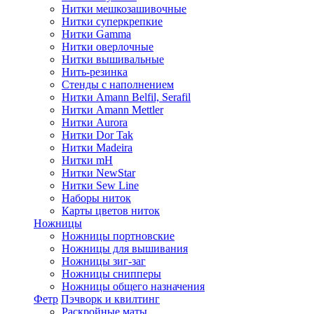
Нитки мешкозашивочные
Нитки суперкрепкие
Нитки Gamma
Нитки оверлочные
Нитки вышивальные
Нить-резинка
Стенды с наполнением
Нитки Amann Belfil, Serafil
Нитки Amann Mettler
Нитки Aurora
Нитки Dor Tak
Нитки Madeira
Нитки mH
Нитки NewStar
Нитки Sew Line
Наборы ниток
Карты цветов ниток
Ножницы
Ножницы портновские
Ножницы для вышивания
Ножницы зиг-заг
Ножницы снипперы
Ножницы общего назначения
Фетр
Пэчворк и квилтинг
Раскройные маты