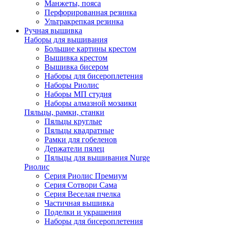
Манжеты, пояса
Перфорированная резинка
Ультракрепкая резинка
Ручная вышивка
Наборы для вышивания
Большие картины крестом
Вышивка крестом
Вышивка бисером
Наборы для бисероплетения
Наборы Риолис
Наборы МП студия
Наборы алмазной мозаики
Пяльцы, рамки, станки
Пяльцы круглые
Пяльцы квадратные
Рамки для гобеленов
Держатели пялец
Пяльцы для вышивания Nurge
Риолис
Серия Риолис Премиум
Серия Сотвори Сама
Серия Веселая пчелка
Частичная вышивка
Поделки и украшения
Наборы для бисероплетения