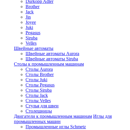
Durkopp Adler
Brother
Jack
Jin
Joyee
Juki
Pegasus
Siruba
Velles
Швейные автоматы
Швейные автоматы Aurora
Швейные автоматы Siruba
Столы к промышленным машинам
Столы Aurora
Столы Brother
Столы Juki
Столы Pegasus
Столы Siruba
Столы Jack
Столы Velles
Стулья для швеи
Столешницы
Двигатели к промышленным машинам
Иглы для
промышленных машин
Промышленные иглы Schmetz