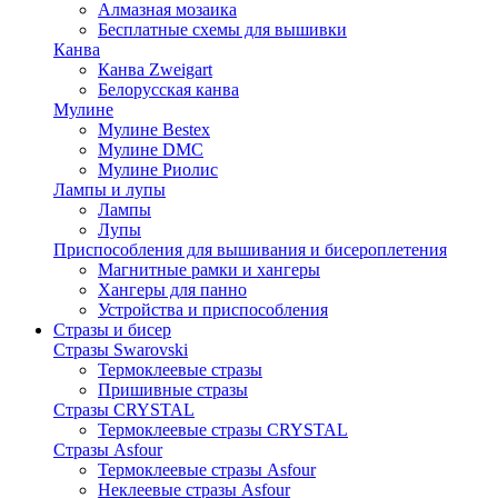
Алмазная мозаика
Бесплатные схемы для вышивки
Канва
Канва Zweigart
Белорусская канва
Мулине
Мулине Bestex
Мулине DMC
Мулине Риолис
Лампы и лупы
Лампы
Лупы
Приспособления для вышивания и бисероплетения
Магнитные рамки и хангеры
Хангеры для панно
Устройства и приспособления
Стразы и бисер
Стразы Swarovski
Термоклеевые стразы
Пришивные стразы
Стразы CRYSTAL
Термоклеевые стразы CRYSTAL
Стразы Asfour
Термоклеевые стразы Asfour
Неклеевые стразы Asfour