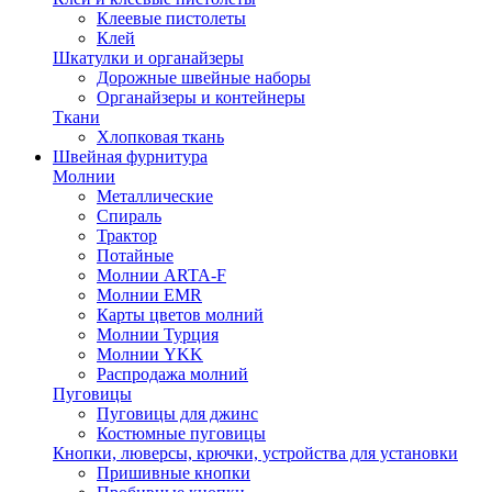
Клеевые пистолеты
Клей
Шкатулки и органайзеры
Дорожные швейные наборы
Органайзеры и контейнеры
Ткани
Хлопковая ткань
Швейная фурнитура
Молнии
Металлические
Спираль
Трактор
Потайные
Молнии ARTA-F
Молнии EMR
Карты цветов молний
Молнии Турция
Молнии YKK
Распродажа молний
Пуговицы
Пуговицы для джинс
Костюмные пуговицы
Кнопки, люверсы, крючки, устройства для установки
Пришивные кнопки