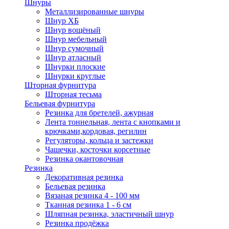
Шнуры
Металлизированные шнуры
Шнур ХБ
Шнур вощёный
Шнур мебельный
Шнур сумочный
Шнур атласный
Шнурки плоские
Шнурки круглые
Шторная фурнитура
Шторная тесьма
Бельевая фурнитура
Резинка для бретелей, ажурная
Лента тоннельная, лента с кнопками и
крючками,кордовая, регилин
Регуляторы, кольца и застежки
Чашечки, косточки корсетные
Резинка окантовочная
Резинка
Декоративная резинка
Бельевая резинка
Вязаная резинка 4 - 100 мм
Тканная резинка 1 - 6 см
Шляпная резинка, эластичный шнур
Резинка продёжка