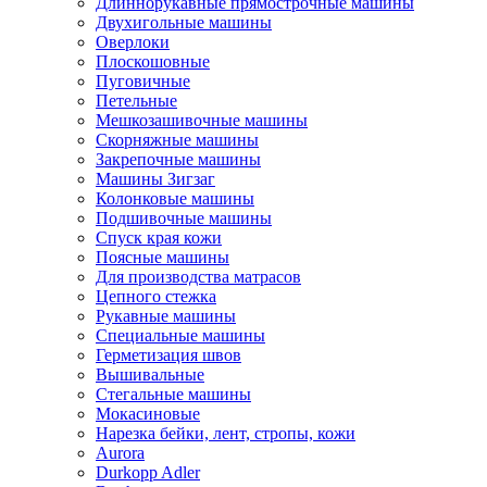
Длиннорукавные прямострочные машины
Двухигольные машины
Оверлоки
Плоскошовные
Пуговичные
Петельные
Мешкозашивочные машины
Скорняжные машины
Закрепочные машины
Машины Зигзаг
Колонковые машины
Подшивочные машины
Спуск края кожи
Поясные машины
Для производства матрасов
Цепного стежка
Рукавные машины
Специальные машины
Герметизация швов
Вышивальные
Стегальные машины
Мокасиновые
Нарезка бейки, лент, стропы, кожи
Aurora
Durkopp Adler