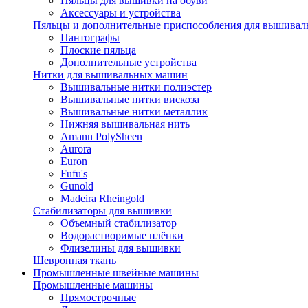
Пяльцы для вышивки на обуви
Аксессуары и устройства
Пяльцы и дополнительные приспособления для вышиваль
Пантографы
Плоские пяльца
Дополнительные устройства
Нитки для вышивальных машин
Вышивальные нитки полиэстер
Вышивальные нитки вискоза
Вышивальные нитки металлик
Нижняя вышивальная нить
Amann PolySheen
Aurora
Euron
Fufu's
Gunold
Madeira Rheingold
Стабилизаторы для вышивки
Объемный стабилизатор
Водорастворимые плёнки
Флизелины для вышивки
Шевронная ткань
Промышленные швейные машины
Промышленные машины
Прямострочные