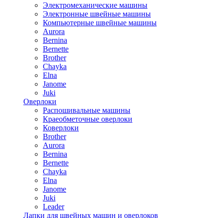
Электромеханические машины
Электронные швейные машины
Компьютерные швейные машины
Aurora
Bernina
Bernette
Brother
Chayka
Elna
Janome
Juki
Оверлоки
Распошивальные машины
Краеобметочные оверлоки
Коверлоки
Brother
Aurora
Bernina
Bernette
Chayka
Elna
Janome
Juki
Leader
Лапки для швейных машин и оверлоков