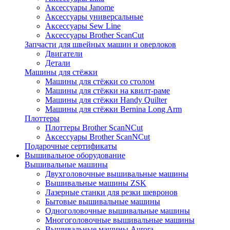
Аксессуары Janome
Аксессуары универсальные
Аксессуары Sew Line
Аксессуары Brother ScanCut
Запчасти для швейных машин и оверлоков
Двигатели
Детали
Машины для стёжки
Машины для стёжки со столом
Машины для стёжки на квилт-раме
Машины для стёжки Handy Quilter
Машины для стёжки Bernina Long Arm
Плоттеры
Плоттеры Brother ScanNCut
Аксессуары Brother ScanNCut
Подарочные сертификаты
Вышивальное оборудование
Вышивальные машины
Двухголовочные вышивальные машины
Вышивальные машины ZSK
Лазерные станки для резки шевронов
Бытовые вышивальные машины
Одноголовочные вышивальные машины
Многоголовочные вышивальные машины
Вышивальные машины Aurora