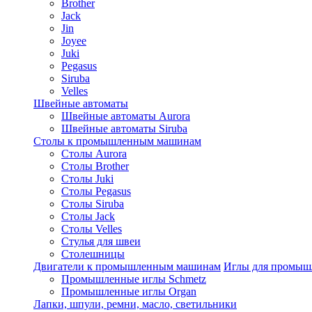
Brother
Jack
Jin
Joyee
Juki
Pegasus
Siruba
Velles
Швейные автоматы
Швейные автоматы Aurora
Швейные автоматы Siruba
Столы к промышленным машинам
Столы Aurora
Столы Brother
Столы Juki
Столы Pegasus
Столы Siruba
Столы Jack
Столы Velles
Стулья для швеи
Столешницы
Двигатели к промышленным машинам
Иглы для промы
Промышленные иглы Schmetz
Промышленные иглы Organ
Лапки, шпули, ремни, масло, светильники