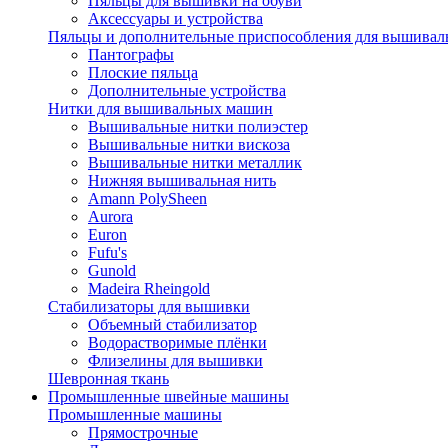
Пяльцы для вышивки на обуви
Аксессуары и устройства
Пяльцы и дополнительные приспособления для вышиваль
Пантографы
Плоские пяльца
Дополнительные устройства
Нитки для вышивальных машин
Вышивальные нитки полиэстер
Вышивальные нитки вискоза
Вышивальные нитки металлик
Нижняя вышивальная нить
Amann PolySheen
Aurora
Euron
Fufu's
Gunold
Madeira Rheingold
Стабилизаторы для вышивки
Объемный стабилизатор
Водорастворимые плёнки
Флизелины для вышивки
Шевронная ткань
Промышленные швейные машины
Промышленные машины
Прямострочные