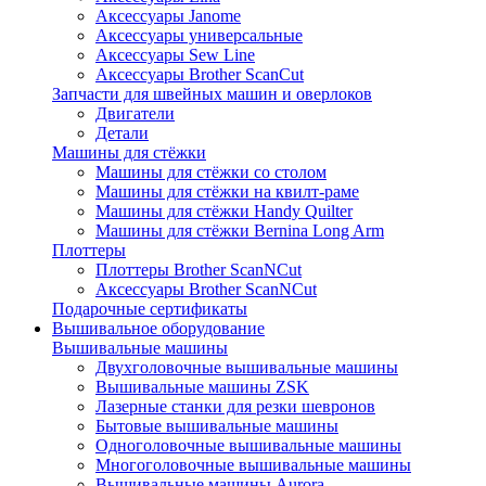
Аксессуары Janome
Аксессуары универсальные
Аксессуары Sew Line
Аксессуары Brother ScanCut
Запчасти для швейных машин и оверлоков
Двигатели
Детали
Машины для стёжки
Машины для стёжки со столом
Машины для стёжки на квилт-раме
Машины для стёжки Handy Quilter
Машины для стёжки Bernina Long Arm
Плоттеры
Плоттеры Brother ScanNCut
Аксессуары Brother ScanNCut
Подарочные сертификаты
Вышивальное оборудование
Вышивальные машины
Двухголовочные вышивальные машины
Вышивальные машины ZSK
Лазерные станки для резки шевронов
Бытовые вышивальные машины
Одноголовочные вышивальные машины
Многоголовочные вышивальные машины
Вышивальные машины Aurora