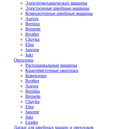
Электромеханические машины
Электронные швейные машины
Компьютерные швейные машины
Aurora
Bernina
Bernette
Brother
Chayka
Elna
Janome
Juki
Оверлоки
Распошивальные машины
Краеобметочные оверлоки
Коверлоки
Brother
Aurora
Bernina
Bernette
Chayka
Elna
Janome
Juki
Leader
Лапки для швейных машин и оверлоков