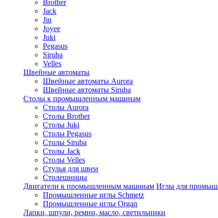
Brother
Jack
Jin
Joyee
Juki
Pegasus
Siruba
Velles
Швейные автоматы
Швейные автоматы Aurora
Швейные автоматы Siruba
Столы к промышленным машинам
Столы Aurora
Столы Brother
Столы Juki
Столы Pegasus
Столы Siruba
Столы Jack
Столы Velles
Стулья для швеи
Столешницы
Двигатели к промышленным машинам
Иглы для промы
Промышленные иглы Schmetz
Промышленные иглы Organ
Лапки, шпули, ремни, масло, светильники