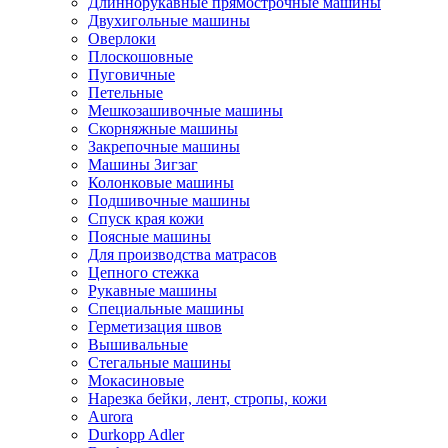
Длиннорукавные прямострочные машины
Двухигольные машины
Оверлоки
Плоскошовные
Пуговичные
Петельные
Мешкозашивочные машины
Скорняжные машины
Закрепочные машины
Машины Зигзаг
Колонковые машины
Подшивочные машины
Спуск края кожи
Поясные машины
Для производства матрасов
Цепного стежка
Рукавные машины
Специальные машины
Герметизация швов
Вышивальные
Стегальные машины
Мокасиновые
Нарезка бейки, лент, стропы, кожи
Aurora
Durkopp Adler