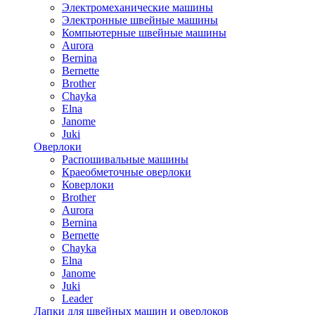
Электромеханические машины
Электронные швейные машины
Компьютерные швейные машины
Aurora
Bernina
Bernette
Brother
Chayka
Elna
Janome
Juki
Оверлоки
Распошивальные машины
Краеобметочные оверлоки
Коверлоки
Brother
Aurora
Bernina
Bernette
Chayka
Elna
Janome
Juki
Leader
Лапки для швейных машин и оверлоков