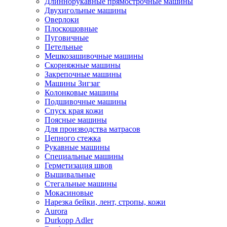
Длиннорукавные прямострочные машины
Двухигольные машины
Оверлоки
Плоскошовные
Пуговичные
Петельные
Мешкозашивочные машины
Скорняжные машины
Закрепочные машины
Машины Зигзаг
Колонковые машины
Подшивочные машины
Спуск края кожи
Поясные машины
Для производства матрасов
Цепного стежка
Рукавные машины
Специальные машины
Герметизация швов
Вышивальные
Стегальные машины
Мокасиновые
Нарезка бейки, лент, стропы, кожи
Aurora
Durkopp Adler