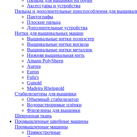
Пяльцы для вышивки на обуви
Аксессуары и устройства
Пяльцы и дополнительные приспособления для вышиваль
Пантографы
Плоские пяльца
Дополнительные устройства
Нитки для вышивальных машин
Вышивальные нитки полиэстер
Вышивальные нитки вискоза
Вышивальные нитки металлик
Нижняя вышивальная нить
Amann PolySheen
Aurora
Euron
Fufu's
Gunold
Madeira Rheingold
Стабилизаторы для вышивки
Объемный стабилизатор
Водорастворимые плёнки
Флизелины для вышивки
Шевронная ткань
Промышленные швейные машины
Промышленные машины
Прямострочные