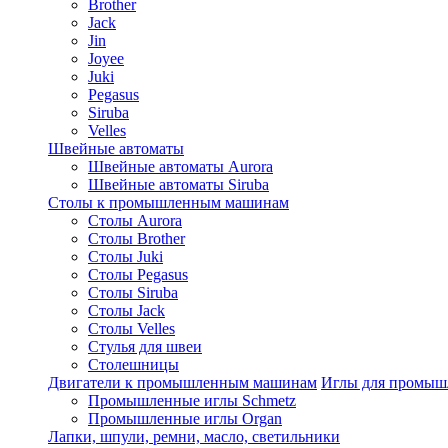
Brother
Jack
Jin
Joyee
Juki
Pegasus
Siruba
Velles
Швейные автоматы
Швейные автоматы Aurora
Швейные автоматы Siruba
Столы к промышленным машинам
Столы Aurora
Столы Brother
Столы Juki
Столы Pegasus
Столы Siruba
Столы Jack
Столы Velles
Стулья для швеи
Столешницы
Двигатели к промышленным машинам
Иглы для промы
Промышленные иглы Schmetz
Промышленные иглы Organ
Лапки, шпули, ремни, масло, светильники