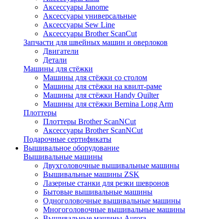
Аксессуары Janome
Аксессуары универсальные
Аксессуары Sew Line
Аксессуары Brother ScanCut
Запчасти для швейных машин и оверлоков
Двигатели
Детали
Машины для стёжки
Машины для стёжки со столом
Машины для стёжки на квилт-раме
Машины для стёжки Handy Quilter
Машины для стёжки Bernina Long Arm
Плоттеры
Плоттеры Brother ScanNCut
Аксессуары Brother ScanNCut
Подарочные сертификаты
Вышивальное оборудование
Вышивальные машины
Двухголовочные вышивальные машины
Вышивальные машины ZSK
Лазерные станки для резки шевронов
Бытовые вышивальные машины
Одноголовочные вышивальные машины
Многоголовочные вышивальные машины
Вышивальные машины Aurora