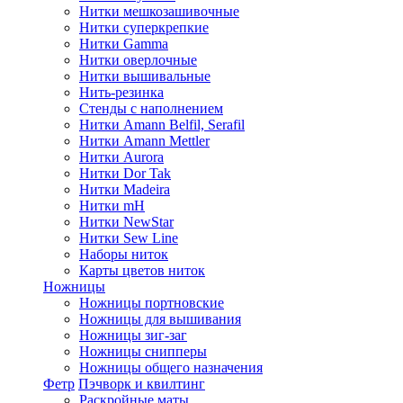
Нитки мешкозашивочные
Нитки суперкрепкие
Нитки Gamma
Нитки оверлочные
Нитки вышивальные
Нить-резинка
Стенды с наполнением
Нитки Amann Belfil, Serafil
Нитки Amann Mettler
Нитки Aurora
Нитки Dor Tak
Нитки Madeira
Нитки mH
Нитки NewStar
Нитки Sew Line
Наборы ниток
Карты цветов ниток
Ножницы
Ножницы портновские
Ножницы для вышивания
Ножницы зиг-заг
Ножницы снипперы
Ножницы общего назначения
Фетр
Пэчворк и квилтинг
Раскройные маты