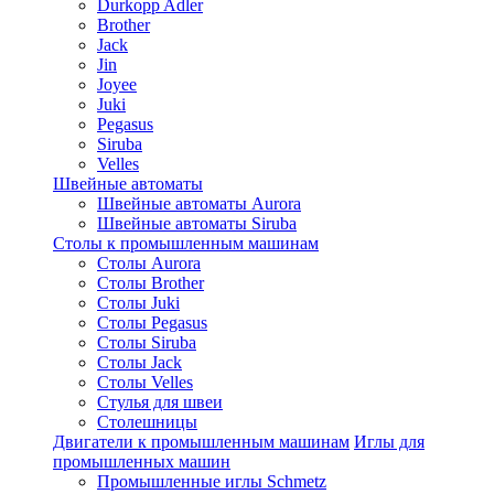
Durkopp Adler
Brother
Jack
Jin
Joyee
Juki
Pegasus
Siruba
Velles
Швейные автоматы
Швейные автоматы Aurora
Швейные автоматы Siruba
Столы к промышленным машинам
Столы Aurora
Столы Brother
Столы Juki
Столы Pegasus
Столы Siruba
Столы Jack
Столы Velles
Стулья для швеи
Столешницы
Двигатели к промышленным машинам
Иглы для
промышленных машин
Промышленные иглы Schmetz