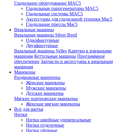
Гладильное оборудование MAC5
Гладильные парогенераторы MAC5
Гладильные системы MAC5
Аксессуары для гладильной техники Mac5
Гладильные прессы Mac5
Вязальные машины
Вязальные машины Silver Reed
Однофантурные
Двухфантурные
Вязальный машины Velles
Каретки к взяльными
машинам
Кеттельные машины
Программное
обеспечение
Запчасти и аксессуары к вязальным
машинам
Манекены
Раздвижные манекены
Женские манекены
Мужские манекены
Детские манекены
Мягкие портновские манекены
Женские мягкие манекены
Всё для шитья
Нитки
Нитки швейные универсальные
Нитки отделочные
Нитки обувные