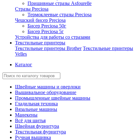
Пришивные стразы Asfourelle
Стразы Preciosa
Термоклеевые стразы Preciosa
Чешский бисер Preciosa
Бисер Preciosa 50г
Бисер Preciosa 5г
Устройства для работы со стразами
Текстильные принтеры
Текстильные принтеры Brother
Текстильные принтеры
Velles
Каталог
Швейные машины и оверлоки
Вышивальное оборудование
Промышленные швейные машины
Гладильная техника
Вязальные машины
Манекены
Всё для шитья
Швейная фурнитура
Текстильная фурнитура
Ручная вышивка