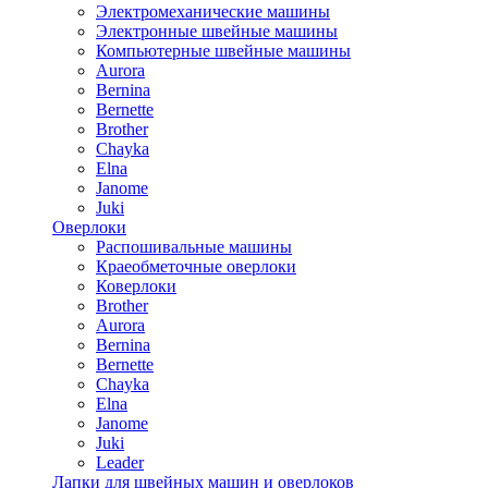
Электромеханические машины
Электронные швейные машины
Компьютерные швейные машины
Aurora
Bernina
Bernette
Brother
Chayka
Elna
Janome
Juki
Оверлоки
Распошивальные машины
Краеобметочные оверлоки
Коверлоки
Brother
Aurora
Bernina
Bernette
Chayka
Elna
Janome
Juki
Leader
Лапки для швейных машин и оверлоков