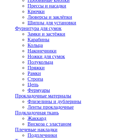
Пробивные кнопки
Прессы и насадки
Крючки
Люверсы и заклёпки
Щипцы для установки
Фурнитура для сумок
Замки и застёжки
Карабины
Кольца
Наконечники
Ножки для сумок
Полукольца
Пряжки
Рамки
Стропа
Цепь
Фермуары
Прокладочные материалы
Флизелины и дублерины
Ленты прокладочные
Подкладочная ткань
Жаккард
Вискоза с эластаном
Плечевые накладки
Подплечники