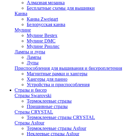
Алмазная мозаика
Бесплатные схемы для вышивки
Канва
Канва Zweigart
Белорусская канва
Мулине
Мулине Bestex
Мулине DMC
Мулине Риолис
Лампы и лупы
Лампы
Лупы
Приспособления для вышивания и бисероплетения
Магнитные рамки и хангеры
Хангеры для панно
Устройства и приспособления
Стразы и бисер
Стразы Swarovski
Термоклеевые стразы
Пришивные стразы
Стразы CRYSTAL
Термоклеевые стразы CRYSTAL
Стразы Asfour
Термоклеевые стразы Asfour
Неклеевые стразы Asfour