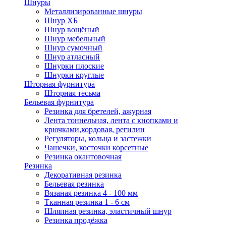
Шнуры
Металлизированные шнуры
Шнур ХБ
Шнур вощёный
Шнур мебельный
Шнур сумочный
Шнур атласный
Шнурки плоские
Шнурки круглые
Шторная фурнитура
Шторная тесьма
Бельевая фурнитура
Резинка для бретелей, ажурная
Лента тоннельная, лента с кнопками и
крючками,кордовая, регилин
Регуляторы, кольца и застежки
Чашечки, косточки корсетные
Резинка окантовочная
Резинка
Декоративная резинка
Бельевая резинка
Вязаная резинка 4 - 100 мм
Тканная резинка 1 - 6 см
Шляпная резинка, эластичный шнур
Резинка продёжка