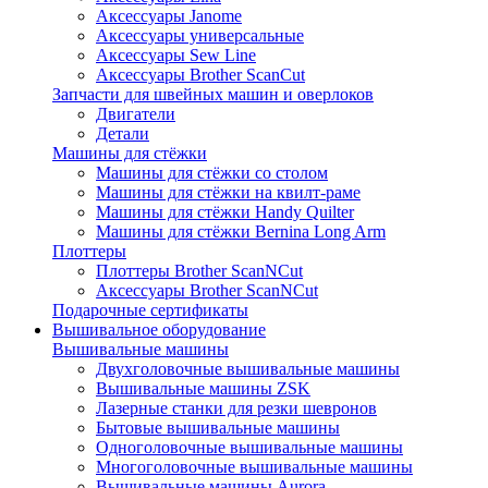
Аксессуары Janome
Аксессуары универсальные
Аксессуары Sew Line
Аксессуары Brother ScanCut
Запчасти для швейных машин и оверлоков
Двигатели
Детали
Машины для стёжки
Машины для стёжки со столом
Машины для стёжки на квилт-раме
Машины для стёжки Handy Quilter
Машины для стёжки Bernina Long Arm
Плоттеры
Плоттеры Brother ScanNCut
Аксессуары Brother ScanNCut
Подарочные сертификаты
Вышивальное оборудование
Вышивальные машины
Двухголовочные вышивальные машины
Вышивальные машины ZSK
Лазерные станки для резки шевронов
Бытовые вышивальные машины
Одноголовочные вышивальные машины
Многоголовочные вышивальные машины
Вышивальные машины Aurora