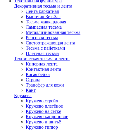
Текстильная фурнитура
Декоративная тесьма и лента
Лента бархатная
Вьюнчик Зиг-Заг
Тесьма жаккардовая
Лампасная тесьма
Металлизированная тесьма
Репсовая тесьма
Светоотражающая лента
Тесьма с пайетками
Плетёная тесьма
Техническая тесьма и лента
Киперная лента
Контактная лента
Косая бейка
Стропа
Трансфер для кожи
Кант
Кружева
Кружево стрейч
Кружево плетёное
Кружево на сетке
Кружево капроновое
Кружево и шитьё
Кружево гипюр