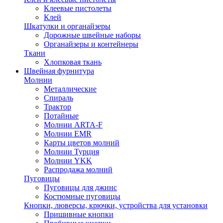
Клеевые пистолеты
Клей
Шкатулки и органайзеры
Дорожные швейные наборы
Органайзеры и контейнеры
Ткани
Хлопковая ткань
Швейная фурнитура
Молнии
Металлические
Спираль
Трактор
Потайные
Молнии ARTA-F
Молнии EMR
Карты цветов молний
Молнии Турция
Молнии YKK
Распродажа молний
Пуговицы
Пуговицы для джинс
Костюмные пуговицы
Кнопки, люверсы, крючки, устройства для установки
Пришивные кнопки