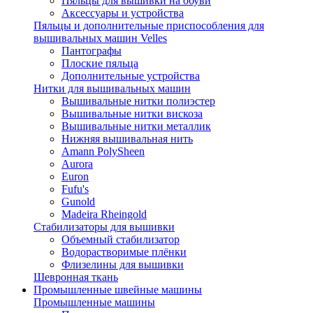
Пяльцы для вышивки на обуви
Аксессуары и устройства
Пяльцы и дополнительные приспособления для
вышивальных машин Velles
Пантографы
Плоские пяльца
Дополнительные устройства
Нитки для вышивальных машин
Вышивальные нитки полиэстер
Вышивальные нитки вискоза
Вышивальные нитки металлик
Нижняя вышивальная нить
Amann PolySheen
Aurora
Euron
Fufu's
Gunold
Madeira Rheingold
Стабилизаторы для вышивки
Объемный стабилизатор
Водорастворимые плёнки
Флизелины для вышивки
Шевронная ткань
Промышленные швейные машины
Промышленные машины