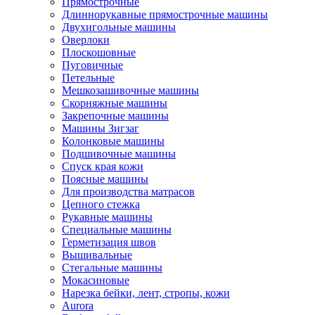
Прямострочные
Длиннорукавные прямострочные машины
Двухигольные машины
Оверлоки
Плоскошовные
Пуговичные
Петельные
Мешкозашивочные машины
Скорняжные машины
Закрепочные машины
Машины Зигзаг
Колонковые машины
Подшивочные машины
Спуск края кожи
Поясные машины
Для производства матрасов
Цепного стежка
Рукавные машины
Специальные машины
Герметизация швов
Вышивальные
Стегальные машины
Мокасиновые
Нарезка бейки, лент, стропы, кожи
Aurora