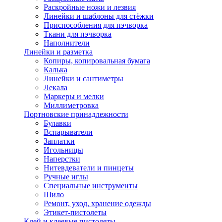
Раскройные ножи и лезвия
Линейки и шаблоны для стёжки
Приспособления для пэчворка
Ткани для пэчворка
Наполнители
Линейки и разметка
Копиры, копировальная бумага
Калька
Линейки и сантиметры
Лекала
Маркеры и мелки
Миллиметровка
Портновские принадлежности
Булавки
Вспарыватели
Заплатки
Игольницы
Наперстки
Нитевдеватели и пинцеты
Ручные иглы
Специальные инструменты
Шило
Ремонт, уход, хранение одежды
Этикет-пистолеты
Клей и клеевые пистолеты