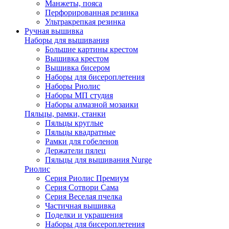
Манжеты, пояса
Перфорированная резинка
Ультракрепкая резинка
Ручная вышивка
Наборы для вышивания
Большие картины крестом
Вышивка крестом
Вышивка бисером
Наборы для бисероплетения
Наборы Риолис
Наборы МП студия
Наборы алмазной мозаики
Пяльцы, рамки, станки
Пяльцы круглые
Пяльцы квадратные
Рамки для гобеленов
Держатели пялец
Пяльцы для вышивания Nurge
Риолис
Серия Риолис Премиум
Серия Сотвори Сама
Серия Веселая пчелка
Частичная вышивка
Поделки и украшения
Наборы для бисероплетения