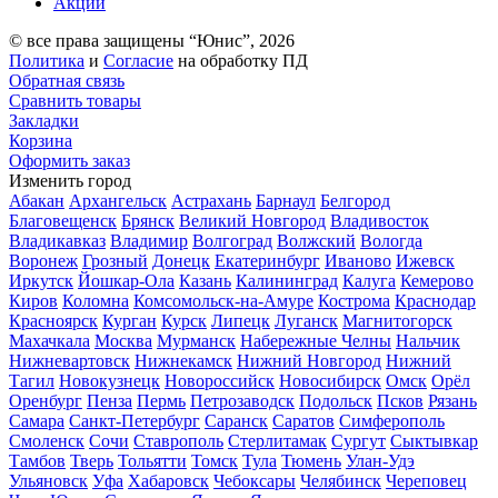
Акции
© все права защищены “Юнис”, 2026
Политика
и
Согласие
на обработку ПД
Обратная связь
Сравнить товары
Закладки
Корзина
Оформить заказ
Изменить город
Абакан
Архангельск
Астрахань
Барнаул
Белгород
Благовещенск
Брянск
Великий Новгород
Владивосток
Владикавказ
Владимир
Волгоград
Волжский
Вологда
Воронеж
Грозный
Донецк
Екатеринбург
Иваново
Ижевск
Иркутск
Йошкар-Ола
Казань
Калининград
Калуга
Кемерово
Киров
Коломна
Комсомольск-на-Амуре
Кострома
Краснодар
Красноярск
Курган
Курск
Липецк
Луганск
Магнитогорск
Махачкала
Москва
Мурманск
Набережные Челны
Нальчик
Нижневартовск
Нижнекамск
Нижний Новгород
Нижний
Тагил
Новокузнецк
Новороссийск
Новосибирск
Омск
Орёл
Оренбург
Пенза
Пермь
Петрозаводск
Подольск
Псков
Рязань
Самара
Санкт-Петербург
Саранск
Саратов
Симферополь
Смоленск
Сочи
Ставрополь
Стерлитамак
Сургут
Сыктывкар
Тамбов
Тверь
Тольятти
Томск
Тула
Тюмень
Улан-Удэ
Ульяновск
Уфа
Хабаровск
Чебоксары
Челябинск
Череповец