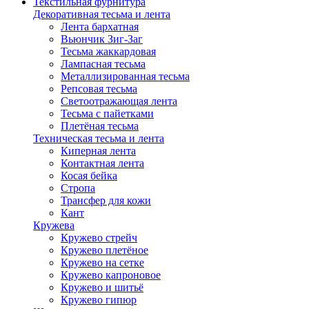
Текстильная фурнитура
Декоративная тесьма и лента
Лента бархатная
Вьюнчик Зиг-Заг
Тесьма жаккардовая
Лампасная тесьма
Металлизированная тесьма
Репсовая тесьма
Светоотражающая лента
Тесьма с пайетками
Плетёная тесьма
Техническая тесьма и лента
Киперная лента
Контактная лента
Косая бейка
Стропа
Трансфер для кожи
Кант
Кружева
Кружево стрейч
Кружево плетёное
Кружево на сетке
Кружево капроновое
Кружево и шитьё
Кружево гипюр