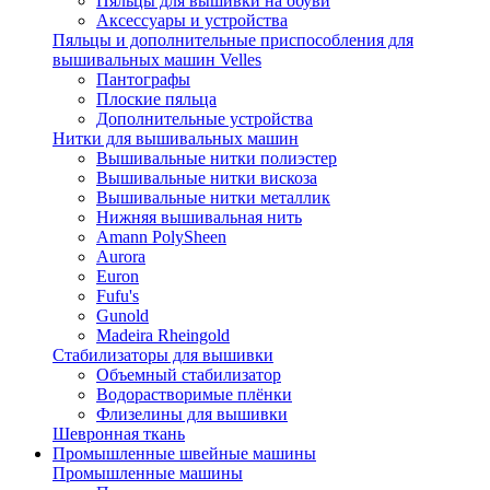
Пяльцы для вышивки на обуви
Аксессуары и устройства
Пяльцы и дополнительные приспособления для
вышивальных машин Velles
Пантографы
Плоские пяльца
Дополнительные устройства
Нитки для вышивальных машин
Вышивальные нитки полиэстер
Вышивальные нитки вискоза
Вышивальные нитки металлик
Нижняя вышивальная нить
Amann PolySheen
Aurora
Euron
Fufu's
Gunold
Madeira Rheingold
Стабилизаторы для вышивки
Объемный стабилизатор
Водорастворимые плёнки
Флизелины для вышивки
Шевронная ткань
Промышленные швейные машины
Промышленные машины