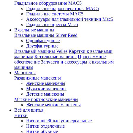
Гладильное оборудование MAC5
Гладильные парогенераторы MAC5
Гладильные системы MAC5
Аксессуары для гладильной техники Mac5
Гладильные прессы Mac5
Вязальные машины
Вязальные машины Silver Reed
Однофантурные
Двухфантурные
Вязальный машины Velles
Каретки к взяльными
машинам
Кеттельные машины
Программное
обеспечение
Запчасти и аксессуары к вязальным
машинам
Манекены
Раздвижные манекены
Женские манекены
Мужские манекены
Детские манекены
Мягкие портновские манекены
Женские мягкие манекены
Всё для шитья
Нитки
Нитки швейные универсальные
Нитки отделочные
Нитки обувные