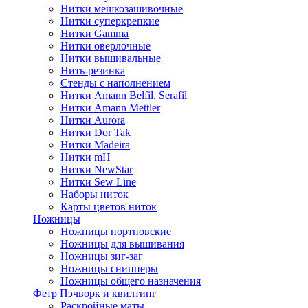
Нитки мешкозашивочные
Нитки суперкрепкие
Нитки Gamma
Нитки оверлочные
Нитки вышивальные
Нить-резинка
Стенды с наполнением
Нитки Amann Belfil, Serafil
Нитки Amann Mettler
Нитки Aurora
Нитки Dor Tak
Нитки Madeira
Нитки mH
Нитки NewStar
Нитки Sew Line
Наборы ниток
Карты цветов ниток
Ножницы
Ножницы портновские
Ножницы для вышивания
Ножницы зиг-заг
Ножницы снипперы
Ножницы общего назначения
Фетр
Пэчворк и квилтинг
Раскройные маты