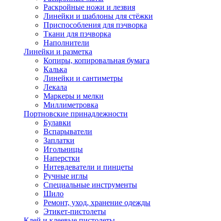
Раскройные ножи и лезвия
Линейки и шаблоны для стёжки
Приспособления для пэчворка
Ткани для пэчворка
Наполнители
Линейки и разметка
Копиры, копировальная бумага
Калька
Линейки и сантиметры
Лекала
Маркеры и мелки
Миллиметровка
Портновские принадлежности
Булавки
Вспарыватели
Заплатки
Игольницы
Наперстки
Нитевдеватели и пинцеты
Ручные иглы
Специальные инструменты
Шило
Ремонт, уход, хранение одежды
Этикет-пистолеты
Клей и клеевые пистолеты