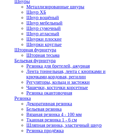
Шнуры
Металлизированные шнуры
Шнур ХБ
Шнур вощёный
Шнур мебельный
Шнур сумочный
Шнур атласный
Шнурки плоские
Шнурки круглые
Шторная фурнитура
Шторная тесьма
Бельевая фурнитура
Резинка для бретелей, ажурная
Лента тоннельная, лента с кнопками и
крючками,кордовая, регилин
Регуляторы, кольца и застежки
Чашечки, косточки корсетные
Резинка окантовочная
Резинка
Декоративная резинка
Бельевая резинка
Вязаная резинка 4 - 100 мм
Тканная резинка 1 - 6 см
Шляпная резинка, эластичный шнур
Резинка продёжка