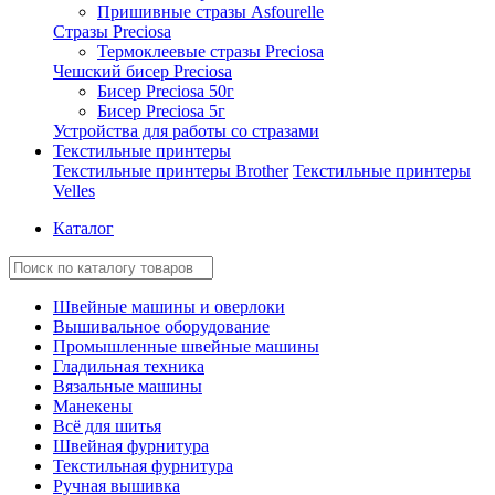
Пришивные стразы Asfourelle
Стразы Preciosa
Термоклеевые стразы Preciosa
Чешский бисер Preciosa
Бисер Preciosa 50г
Бисер Preciosa 5г
Устройства для работы со стразами
Текстильные принтеры
Текстильные принтеры Brother
Текстильные принтеры
Velles
Каталог
Швейные машины и оверлоки
Вышивальное оборудование
Промышленные швейные машины
Гладильная техника
Вязальные машины
Манекены
Всё для шитья
Швейная фурнитура
Текстильная фурнитура
Ручная вышивка