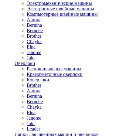
Электромеханические машины
Электронные швейные машины
Компьютерные швейные машины
Aurora
Bernina
Bernette
Brother
Chayka
Elna
Janome
Juki
Оверлоки
Распошивальные машины
Краеобметочные оверлоки
Коверлоки
Brother
Aurora
Bernina
Bernette
Chayka
Elna
Janome
Juki
Leader
Лапки для швейных машин и оверлоков