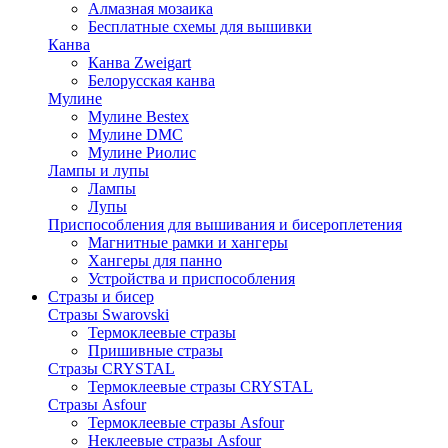
Алмазная мозаика
Бесплатные схемы для вышивки
Канва
Канва Zweigart
Белорусская канва
Мулине
Мулине Bestex
Мулине DMC
Мулине Риолис
Лампы и лупы
Лампы
Лупы
Приспособления для вышивания и бисероплетения
Магнитные рамки и хангеры
Хангеры для панно
Устройства и приспособления
Стразы и бисер
Стразы Swarovski
Термоклеевые стразы
Пришивные стразы
Стразы CRYSTAL
Термоклеевые стразы CRYSTAL
Стразы Asfour
Термоклеевые стразы Asfour
Неклеевые стразы Asfour