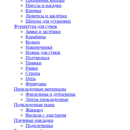
Пробивные кнопки
Прессы и насадки
Крючки
Люверсы и заклёпки
Щипцы для установки
Фурнитура для сумок
Замки и застёжки
Карабины
Кольца
Наконечники
Ножки для сумок
Полукольца
Пряжки
Рамки
Стропа
Цепь
Фермуары
Прокладочные материалы
Флизелины и дублерины
Ленты прокладочные
Подкладочная ткань
Жаккард
Вискоза с эластаном
Плечевые накладки
Подплечники