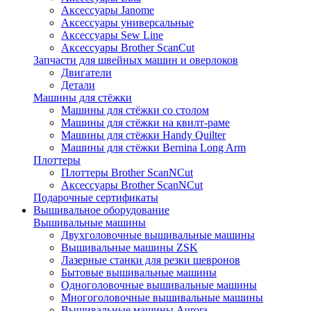
Аксессуары Janome
Аксессуары универсальные
Аксессуары Sew Line
Аксессуары Brother ScanCut
Запчасти для швейных машин и оверлоков
Двигатели
Детали
Машины для стёжки
Машины для стёжки со столом
Машины для стёжки на квилт-раме
Машины для стёжки Handy Quilter
Машины для стёжки Bernina Long Arm
Плоттеры
Плоттеры Brother ScanNCut
Аксессуары Brother ScanNCut
Подарочные сертификаты
Вышивальное оборудование
Вышивальные машины
Двухголовочные вышивальные машины
Вышивальные машины ZSK
Лазерные станки для резки шевронов
Бытовые вышивальные машины
Одноголовочные вышивальные машины
Многоголовочные вышивальные машины
Вышивальные машины Aurora