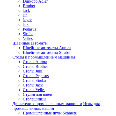
Durkopp Adler
Brother
Jack
Jin
Joyee
Juki
Pegasus
Siruba
Velles
Швейные автоматы
Швейные автоматы Aurora
Швейные автоматы Siruba
Столы к промышленным машинам
Столы Aurora
Столы Brother
Столы Juki
Столы Pegasus
Столы Siruba
Столы Jack
Столы Velles
Стулья для швеи
Столешницы
Двигатели к промышленным машинам
Иглы для
промышленных машин
Промышленные иглы Schmetz