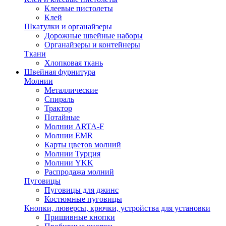
Клеевые пистолеты
Клей
Шкатулки и органайзеры
Дорожные швейные наборы
Органайзеры и контейнеры
Ткани
Хлопковая ткань
Швейная фурнитура
Молнии
Металлические
Спираль
Трактор
Потайные
Молнии ARTA-F
Молнии EMR
Карты цветов молний
Молнии Турция
Молнии YKK
Распродажа молний
Пуговицы
Пуговицы для джинс
Костюмные пуговицы
Кнопки, люверсы, крючки, устройства для установки
Пришивные кнопки