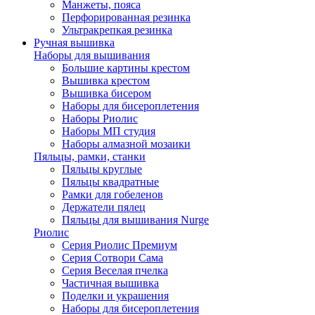
Манжеты, пояса
Перфорированная резинка
Ультракрепкая резинка
Ручная вышивка
Наборы для вышивания
Большие картины крестом
Вышивка крестом
Вышивка бисером
Наборы для бисероплетения
Наборы Риолис
Наборы МП студия
Наборы алмазной мозаики
Пяльцы, рамки, станки
Пяльцы круглые
Пяльцы квадратные
Рамки для гобеленов
Держатели пялец
Пяльцы для вышивания Nurge
Риолис
Серия Риолис Премиум
Серия Сотвори Сама
Серия Веселая пчелка
Частичная вышивка
Поделки и украшения
Наборы для бисероплетения