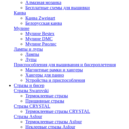
Алмазная мозаика
Бесплатные схемы для вышивки
Канва
Канва Zweigart
Белорусская канва
Мулине
Мулине Bestex
Мулине DMC
Мулине Риолис
Лампы и лупы
Лампы
Лупы
Приспособления для вышивания и бисероплетения
Магнитные рамки и хангеры
Хангеры для панно
Устройства и приспособления
Стразы и бисер
Стразы Swarovski
Термоклеевые стразы
Пришивные стразы
Стразы CRYSTAL
Термоклеевые стразы CRYSTAL
Стразы Asfour
Термоклеевые стразы Asfour
Неклеевые стразы Asfour