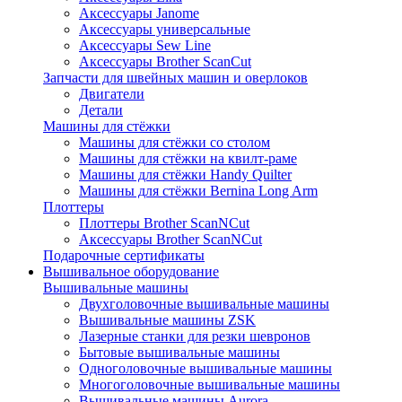
Аксессуары Janome
Аксессуары универсальные
Аксессуары Sew Line
Аксессуары Brother ScanCut
Запчасти для швейных машин и оверлоков
Двигатели
Детали
Машины для стёжки
Машины для стёжки со столом
Машины для стёжки на квилт-раме
Машины для стёжки Handy Quilter
Машины для стёжки Bernina Long Arm
Плоттеры
Плоттеры Brother ScanNCut
Аксессуары Brother ScanNCut
Подарочные сертификаты
Вышивальное оборудование
Вышивальные машины
Двухголовочные вышивальные машины
Вышивальные машины ZSK
Лазерные станки для резки шевронов
Бытовые вышивальные машины
Одноголовочные вышивальные машины
Многоголовочные вышивальные машины
Вышивальные машины Aurora