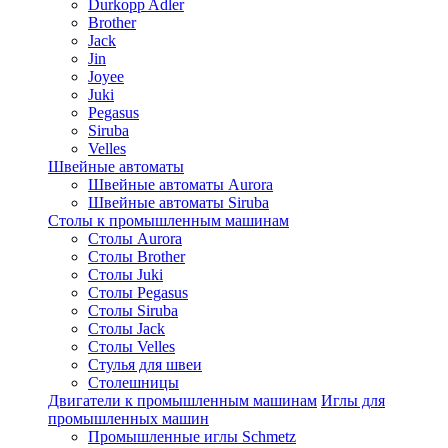
Durkopp Adler
Brother
Jack
Jin
Joyee
Juki
Pegasus
Siruba
Velles
Швейные автоматы
Швейные автоматы Aurora
Швейные автоматы Siruba
Столы к промышленным машинам
Столы Aurora
Столы Brother
Столы Juki
Столы Pegasus
Столы Siruba
Столы Jack
Столы Velles
Стулья для швеи
Столешницы
Двигатели к промышленным машинам
Иглы для
промышленных машин
Промышленные иглы Schmetz