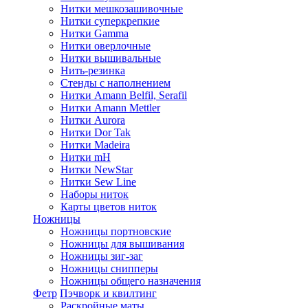
Нитки мешкозашивочные
Нитки суперкрепкие
Нитки Gamma
Нитки оверлочные
Нитки вышивальные
Нить-резинка
Стенды с наполнением
Нитки Amann Belfil, Serafil
Нитки Amann Mettler
Нитки Aurora
Нитки Dor Tak
Нитки Madeira
Нитки mH
Нитки NewStar
Нитки Sew Line
Наборы ниток
Карты цветов ниток
Ножницы
Ножницы портновские
Ножницы для вышивания
Ножницы зиг-заг
Ножницы снипперы
Ножницы общего назначения
Фетр
Пэчворк и квилтинг
Раскройные маты