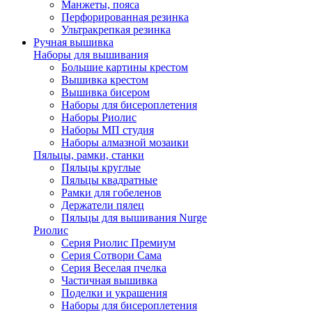
Манжеты, пояса
Перфорированная резинка
Ультракрепкая резинка
Ручная вышивка
Наборы для вышивания
Большие картины крестом
Вышивка крестом
Вышивка бисером
Наборы для бисероплетения
Наборы Риолис
Наборы МП студия
Наборы алмазной мозаики
Пяльцы, рамки, станки
Пяльцы круглые
Пяльцы квадратные
Рамки для гобеленов
Держатели пялец
Пяльцы для вышивания Nurge
Риолис
Серия Риолис Премиум
Серия Сотвори Сама
Серия Веселая пчелка
Частичная вышивка
Поделки и украшения
Наборы для бисероплетения