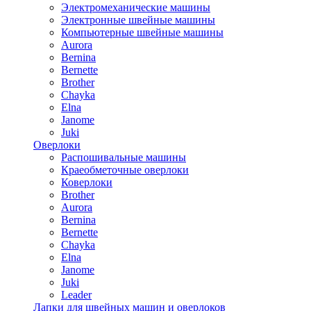
Электромеханические машины
Электронные швейные машины
Компьютерные швейные машины
Aurora
Bernina
Bernette
Brother
Chayka
Elna
Janome
Juki
Оверлоки
Распошивальные машины
Краеобметочные оверлоки
Коверлоки
Brother
Aurora
Bernina
Bernette
Chayka
Elna
Janome
Juki
Leader
Лапки для швейных машин и оверлоков