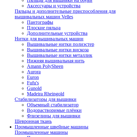
Пяльцы для вышивки на обуви
Аксессуары и устройства
Пяльцы и дополнительные приспособления для
вышивальных машин Velles
Пантографы
Плоские пяльца
Дополнительные устройства
Нитки для вышивальных машин
Вышивальные нитки полиэстер
Вышивальные нитки вискоза
Вышивальные нитки металлик
Нижняя вышивальная нить
Amann PolySheen
Aurora
Euron
Fufu's
Gunold
Madeira Rheingold
Стабилизаторы для вышивки
Объемный стабилизатор
Водорастворимые плёнки
Флизелины для вышивки
Шевронная ткань
Промышленные швейные машины
Промышленные машины