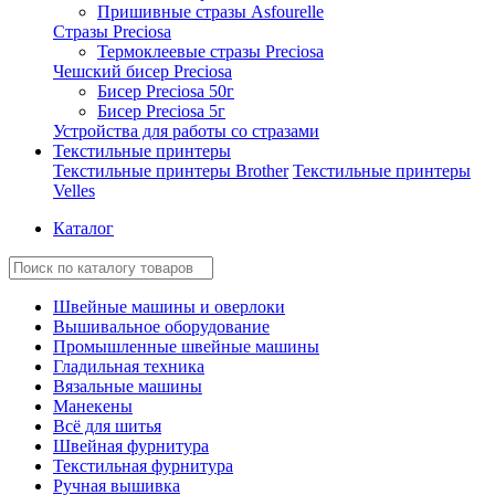
Пришивные стразы Asfourelle
Стразы Preciosa
Термоклеевые стразы Preciosa
Чешский бисер Preciosa
Бисер Preciosa 50г
Бисер Preciosa 5г
Устройства для работы со стразами
Текстильные принтеры
Текстильные принтеры Brother
Текстильные принтеры
Velles
Каталог
Швейные машины и оверлоки
Вышивальное оборудование
Промышленные швейные машины
Гладильная техника
Вязальные машины
Манекены
Всё для шитья
Швейная фурнитура
Текстильная фурнитура
Ручная вышивка