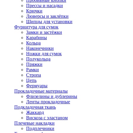
Пробивные кнопки
Прессы и насадки
Крючки
Люверсы и заклёпки
Щипцы для установки
Фурнитура для сумок
Замки и застёжки
Карабины
Кольца
Наконечники
Ножки для сумок
Полукольца
Пряжки
Рамки
Стропа
Цепь
Фермуары
Прокладочные материалы
Флизелины и дублерины
Ленты прокладочные
Подкладочная ткань
Жаккард
Вискоза с эластаном
Плечевые накладки
Подплечники