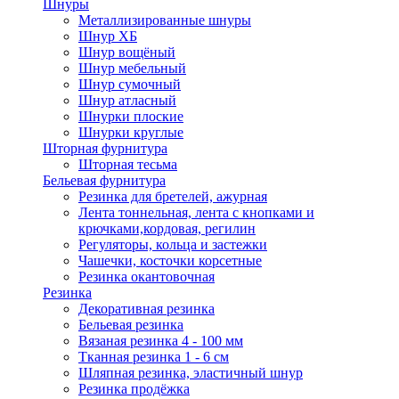
Шнуры
Металлизированные шнуры
Шнур ХБ
Шнур вощёный
Шнур мебельный
Шнур сумочный
Шнур атласный
Шнурки плоские
Шнурки круглые
Шторная фурнитура
Шторная тесьма
Бельевая фурнитура
Резинка для бретелей, ажурная
Лента тоннельная, лента с кнопками и
крючками,кордовая, регилин
Регуляторы, кольца и застежки
Чашечки, косточки корсетные
Резинка окантовочная
Резинка
Декоративная резинка
Бельевая резинка
Вязаная резинка 4 - 100 мм
Тканная резинка 1 - 6 см
Шляпная резинка, эластичный шнур
Резинка продёжка