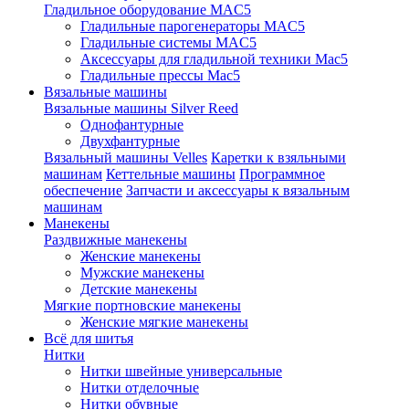
Гладильное оборудование MAC5
Гладильные парогенераторы MAC5
Гладильные системы MAC5
Аксессуары для гладильной техники Mac5
Гладильные прессы Mac5
Вязальные машины
Вязальные машины Silver Reed
Однофантурные
Двухфантурные
Вязальный машины Velles
Каретки к взяльными
машинам
Кеттельные машины
Программное
обеспечение
Запчасти и аксессуары к вязальным
машинам
Манекены
Раздвижные манекены
Женские манекены
Мужские манекены
Детские манекены
Мягкие портновские манекены
Женские мягкие манекены
Всё для шитья
Нитки
Нитки швейные универсальные
Нитки отделочные
Нитки обувные