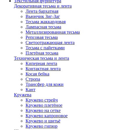
Текстильная фурнитура
Декоративная тесьма и лента
Лента бархатная
Вьюнчик Зиг-Заг
Тесьма жаккардовая
Лампасная тесьма
Металлизированная тесьма
Репсовая тесьма
Светоотражающая лента
Тесьма с пайетками
Плетёная тесьма
Техническая тесьма и лента
Киперная лента
Контактная лента
Косая бейка
Стропа
Трансфер для кожи
Кант
Кружева
Кружево стрейч
Кружево плетёное
Кружево на сетке
Кружево капроновое
Кружево и шитьё
Кружево гипюр