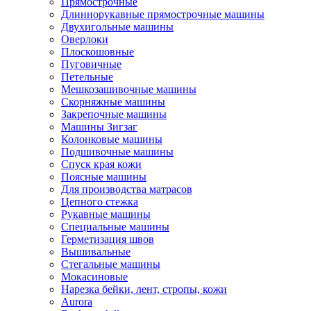
Прямострочные
Длиннорукавные прямострочные машины
Двухигольные машины
Оверлоки
Плоскошовные
Пуговичные
Петельные
Мешкозашивочные машины
Скорняжные машины
Закрепочные машины
Машины Зигзаг
Колонковые машины
Подшивочные машины
Спуск края кожи
Поясные машины
Для производства матрасов
Цепного стежка
Рукавные машины
Специальные машины
Герметизация швов
Вышивальные
Стегальные машины
Мокасиновые
Нарезка бейки, лент, стропы, кожи
Aurora