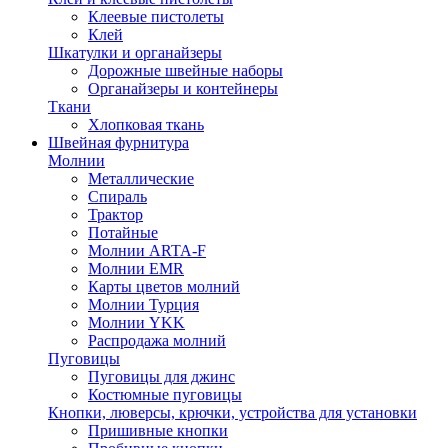
Клеевые пистолеты
Клей
Шкатулки и органайзеры
Дорожные швейные наборы
Органайзеры и контейнеры
Ткани
Хлопковая ткань
Швейная фурнитура
Молнии
Металлические
Спираль
Трактор
Потайные
Молнии ARTA-F
Молнии EMR
Карты цветов молний
Молнии Турция
Молнии YKK
Распродажа молний
Пуговицы
Пуговицы для джинс
Костюмные пуговицы
Кнопки, люверсы, крючки, устройства для установки
Пришивные кнопки