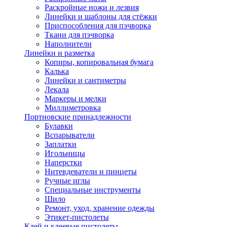
Раскройные ножи и лезвия
Линейки и шаблоны для стёжки
Приспособления для пэчворка
Ткани для пэчворка
Наполнители
Линейки и разметка
Копиры, копировальная бумага
Калька
Линейки и сантиметры
Лекала
Маркеры и мелки
Миллиметровка
Портновские принадлежности
Булавки
Вспарыватели
Заплатки
Игольницы
Наперстки
Нитевдеватели и пинцеты
Ручные иглы
Специальные инструменты
Шило
Ремонт, уход, хранение одежды
Этикет-пистолеты
Клей и клеевые пистолеты