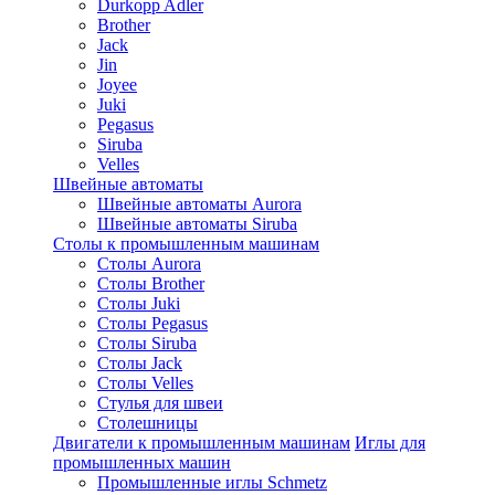
Durkopp Adler
Brother
Jack
Jin
Joyee
Juki
Pegasus
Siruba
Velles
Швейные автоматы
Швейные автоматы Aurora
Швейные автоматы Siruba
Столы к промышленным машинам
Столы Aurora
Столы Brother
Столы Juki
Столы Pegasus
Столы Siruba
Столы Jack
Столы Velles
Стулья для швеи
Столешницы
Двигатели к промышленным машинам
Иглы для
промышленных машин
Промышленные иглы Schmetz