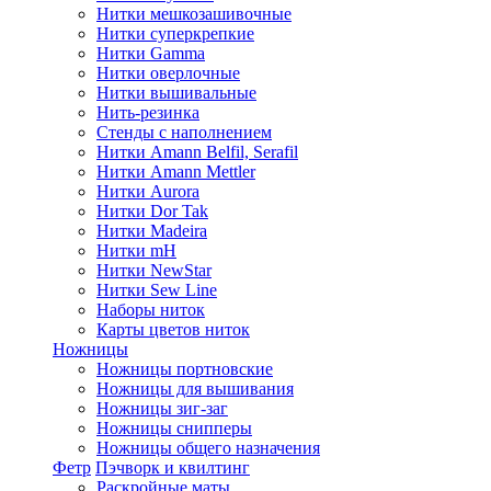
Нитки мешкозашивочные
Нитки суперкрепкие
Нитки Gamma
Нитки оверлочные
Нитки вышивальные
Нить-резинка
Стенды с наполнением
Нитки Amann Belfil, Serafil
Нитки Amann Mettler
Нитки Aurora
Нитки Dor Tak
Нитки Madeira
Нитки mH
Нитки NewStar
Нитки Sew Line
Наборы ниток
Карты цветов ниток
Ножницы
Ножницы портновские
Ножницы для вышивания
Ножницы зиг-заг
Ножницы снипперы
Ножницы общего назначения
Фетр
Пэчворк и квилтинг
Раскройные маты