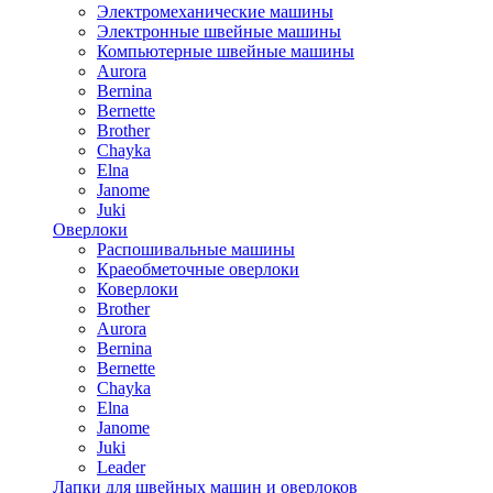
Электромеханические машины
Электронные швейные машины
Компьютерные швейные машины
Aurora
Bernina
Bernette
Brother
Chayka
Elna
Janome
Juki
Оверлоки
Распошивальные машины
Краеобметочные оверлоки
Коверлоки
Brother
Aurora
Bernina
Bernette
Chayka
Elna
Janome
Juki
Leader
Лапки для швейных машин и оверлоков