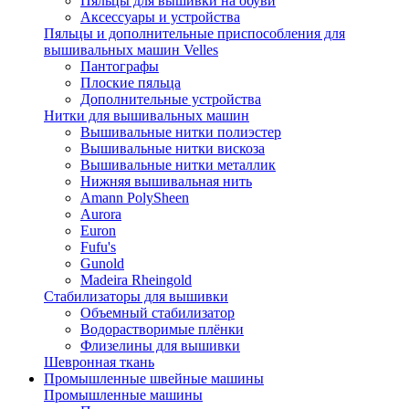
Пяльцы для вышивки на обуви
Аксессуары и устройства
Пяльцы и дополнительные приспособления для
вышивальных машин Velles
Пантографы
Плоские пяльца
Дополнительные устройства
Нитки для вышивальных машин
Вышивальные нитки полиэстер
Вышивальные нитки вискоза
Вышивальные нитки металлик
Нижняя вышивальная нить
Amann PolySheen
Aurora
Euron
Fufu's
Gunold
Madeira Rheingold
Стабилизаторы для вышивки
Объемный стабилизатор
Водорастворимые плёнки
Флизелины для вышивки
Шевронная ткань
Промышленные швейные машины
Промышленные машины