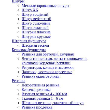
Шнуры
Металлизированные шнуры
Шнур ХБ
Шнур вощёный
Шнур мебельный
Шнур сумочный
Шнур атласный
Шнурки плоские
Шнурки круглые
Шторная фурнитура
Шторная тесьма
Бельевая фурнитура
Резинка для бретелей, ажурная
Лента тоннельная, лента с кнопками и
крючками,кордовая, регилин
Регуляторы, кольца и застежки
Чашечки, косточки корсетные
Резинка окантовочная
Резинка
Декоративная резинка
Бельевая резинка
Вязаная резинка 4 - 100 мм
Тканная резинка 1 - 6 см
Шляпная резинка, эластичный шнур
Резинка продёжка