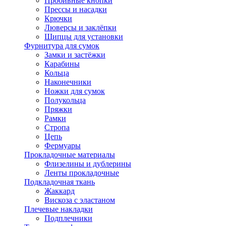
Пробивные кнопки
Прессы и насадки
Крючки
Люверсы и заклёпки
Щипцы для установки
Фурнитура для сумок
Замки и застёжки
Карабины
Кольца
Наконечники
Ножки для сумок
Полукольца
Пряжки
Рамки
Стропа
Цепь
Фермуары
Прокладочные материалы
Флизелины и дублерины
Ленты прокладочные
Подкладочная ткань
Жаккард
Вискоза с эластаном
Плечевые накладки
Подплечники