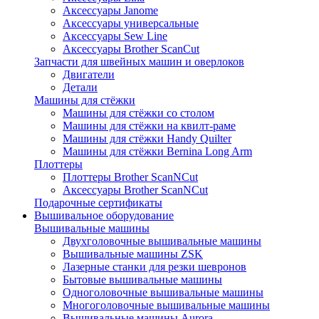
Аксессуары Janome
Аксессуары универсальные
Аксессуары Sew Line
Аксессуары Brother ScanCut
Запчасти для швейных машин и оверлоков
Двигатели
Детали
Машины для стёжки
Машины для стёжки со столом
Машины для стёжки на квилт-раме
Машины для стёжки Handy Quilter
Машины для стёжки Bernina Long Arm
Плоттеры
Плоттеры Brother ScanNCut
Аксессуары Brother ScanNCut
Подарочные сертификаты
Вышивальное оборудование
Вышивальные машины
Двухголовочные вышивальные машины
Вышивальные машины ZSK
Лазерные станки для резки шевронов
Бытовые вышивальные машины
Одноголовочные вышивальные машины
Многоголовочные вышивальные машины
Вышивальные машины Aurora