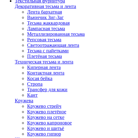
Текстильная фурнитура
Декоративная тесьма и лента
Лента бархатная
Вьюнчик Зиг-Заг
Тесьма жаккардовая
Лампасная тесьма
Металлизированная тесьма
Репсовая тесьма
Светоотражающая лента
Тесьма с пайетками
Плетёная тесьма
Техническая тесьма и лента
Киперная лента
Контактная лента
Косая бейка
Стропа
Трансфер для кожи
Кант
Кружева
Кружево стрейч
Кружево плетёное
Кружево на сетке
Кружево капроновое
Кружево и шитьё
Кружево гипюр