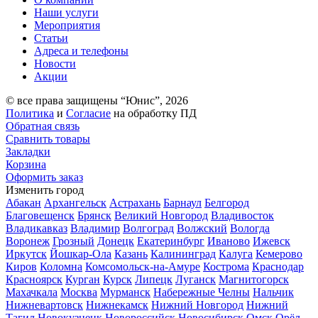
Наши услуги
Мероприятия
Статьи
Адреса и телефоны
Новости
Акции
© все права защищены “Юнис”, 2026
Политика
и
Согласие
на обработку ПД
Обратная связь
Сравнить товары
Закладки
Корзина
Оформить заказ
Изменить город
Абакан
Архангельск
Астрахань
Барнаул
Белгород
Благовещенск
Брянск
Великий Новгород
Владивосток
Владикавказ
Владимир
Волгоград
Волжский
Вологда
Воронеж
Грозный
Донецк
Екатеринбург
Иваново
Ижевск
Иркутск
Йошкар-Ола
Казань
Калининград
Калуга
Кемерово
Киров
Коломна
Комсомольск-на-Амуре
Кострома
Краснодар
Красноярск
Курган
Курск
Липецк
Луганск
Магнитогорск
Махачкала
Москва
Мурманск
Набережные Челны
Нальчик
Нижневартовск
Нижнекамск
Нижний Новгород
Нижний
Тагил
Новокузнецк
Новороссийск
Новосибирск
Омск
Орёл