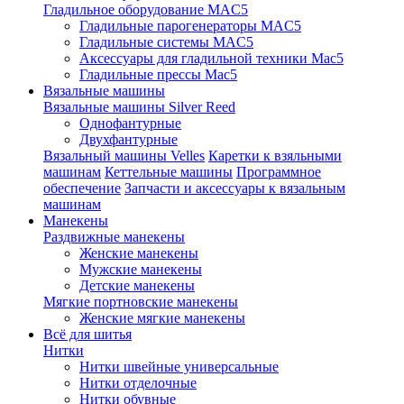
Гладильное оборудование MAC5
Гладильные парогенераторы MAC5
Гладильные системы MAC5
Аксессуары для гладильной техники Mac5
Гладильные прессы Mac5
Вязальные машины
Вязальные машины Silver Reed
Однофантурные
Двухфантурные
Вязальный машины Velles
Каретки к взяльными
машинам
Кеттельные машины
Программное
обеспечение
Запчасти и аксессуары к вязальным
машинам
Манекены
Раздвижные манекены
Женские манекены
Мужские манекены
Детские манекены
Мягкие портновские манекены
Женские мягкие манекены
Всё для шитья
Нитки
Нитки швейные универсальные
Нитки отделочные
Нитки обувные