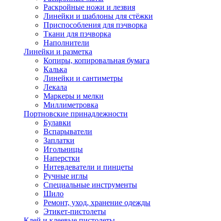
Раскройные ножи и лезвия
Линейки и шаблоны для стёжки
Приспособления для пэчворка
Ткани для пэчворка
Наполнители
Линейки и разметка
Копиры, копировальная бумага
Калька
Линейки и сантиметры
Лекала
Маркеры и мелки
Миллиметровка
Портновские принадлежности
Булавки
Вспарыватели
Заплатки
Игольницы
Наперстки
Нитевдеватели и пинцеты
Ручные иглы
Специальные инструменты
Шило
Ремонт, уход, хранение одежды
Этикет-пистолеты
Клей и клеевые пистолеты