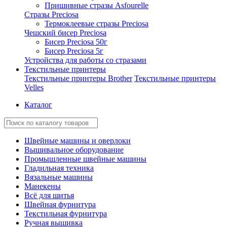
Пришивные стразы Asfourelle
Стразы Preciosa
Термоклеевые стразы Preciosa
Чешский бисер Preciosa
Бисер Preciosa 50г
Бисер Preciosa 5г
Устройства для работы со стразами
Текстильные принтеры
Текстильные принтеры Brother
Текстильные принтеры
Velles
Каталог
Швейные машины и оверлоки
Вышивальное оборудование
Промышленные швейные машины
Гладильная техника
Вязальные машины
Манекены
Всё для шитья
Швейная фурнитура
Текстильная фурнитура
Ручная вышивка