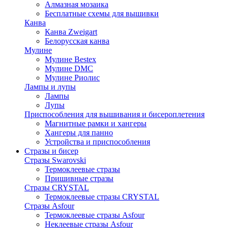
Алмазная мозаика
Бесплатные схемы для вышивки
Канва
Канва Zweigart
Белорусская канва
Мулине
Мулине Bestex
Мулине DMC
Мулине Риолис
Лампы и лупы
Лампы
Лупы
Приспособления для вышивания и бисероплетения
Магнитные рамки и хангеры
Хангеры для панно
Устройства и приспособления
Стразы и бисер
Стразы Swarovski
Термоклеевые стразы
Пришивные стразы
Стразы CRYSTAL
Термоклеевые стразы CRYSTAL
Стразы Asfour
Термоклеевые стразы Asfour
Неклеевые стразы Asfour