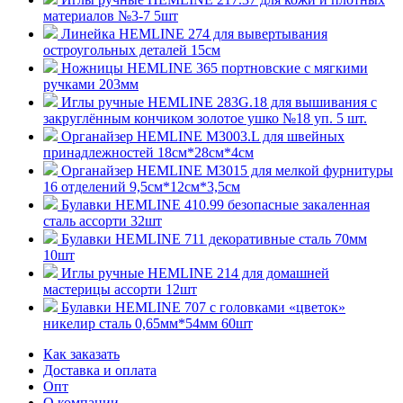
материалов №3-7 5шт
Линейка HEMLINE 274 для вывертывания
остроугольных деталей 15см
Ножницы HEMLINE 365 портновские с мягкими
ручками 203мм
Иглы ручные HEMLINE 283G.18 для вышивания с
закруглённым кончиком золотое ушко №18 уп. 5 шт.
Органайзер HEMLINE M3003.L для швейных
принадлежностей 18см*28см*4см
Органайзер HEMLINE M3015 для мелкой фурнитуры
16 отделений 9,5см*12см*3,5см
Булавки HEMLINE 410.99 безопасные закаленная
сталь ассорти 32шт
Булавки HEMLINE 711 декоративные сталь 70мм
10шт
Иглы ручные HEMLINE 214 для домашней
мастерицы ассорти 12шт
Булавки HEMLINE 707 с головками «цветок»
никелир сталь 0,65мм*54мм 60шт
Как заказать
Доставка и оплата
Опт
О компании