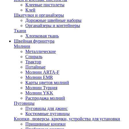
Клеевые пистолеты
Клей
Шкатулки и органайзеры
Дорожные швейные наборы
Органайзеры и контейнеры
Ткани
Хлопковая ткань
Швейная фурнитура
Молнии
Металлические
Спираль
Трактор
Потайные
Молнии ARTA-F
Молнии EMR
Карты цветов молний
Молнии Турция
Молнии YKK
Распродажа молний
Пуговицы
Пуговицы для джинс
Костюмные пуговицы
Кнопки, люверсы, крючки, устройства для установки
Пришивные кнопки