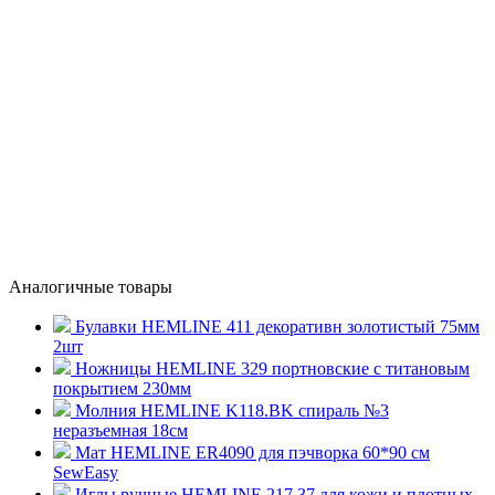
Аналогичные товары
Булавки HEMLINE 411 декоративн золотистый 75мм
2шт
Ножницы HEMLINE 329 портновские с титановым
покрытием 230мм
Молния HEMLINE K118.BK спираль №3
неразъемная 18см
Мат HEMLINE ER4090 для пэчворка 60*90 см
SewEasy
Иглы ручные HEMLINE 217.37 для кожи и плотных