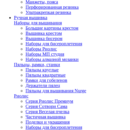
Манжеты, пояса
Перфорированная резинка
Ультракрепкая резинка
Ручная вышивка
Наборы для вышивания
Большие картины крестом
Вышивка крестом
Вышивка бисером
Наборы для бисероплетения
Наборы Риолис
Наборы МП студия
Наборы алмазной мозаики
Пяльцы, рамки, станки
Пяльцы круглые
Пяльцы квадратные
Рамки для гобеленов
Держатели пялец
Пяльцы для вышивания Nurge
Риолис
Серия Риолис Премиум
Серия Сотвори Сама
Серия Веселая пчелка
Частичная вышивка
Поделки и украшения
Наборы для бисероплетения