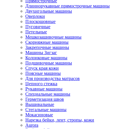
Прямострочные
Длиннорукавные прямострочные машины
Двухигольные машины
Оверлоки
Плоскошовные
Пуговичные
Петельные
Мешкозашивочные машины
Скорняжные машины
Закрепочные машины
Машины Зигзаг
Колонковые машины
Подшивочные машины
Спуск края кожи
Поясные машины
Для производства матрасов
Цепного стежка
Рукавные машины
Специальные машины
Герметизация швов
Вышивальные
Стегальные машины
Мокасиновые
Нарезка бейки, лент, стропы, кожи
Aurora