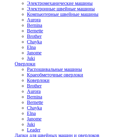
Электромеханические машины
Электронные швейные машины
Компьютерные швейные машины
Aurora
Bernina
Bernette
Brother
Chayka
Elna
Janome
Juki
Оверлоки
Распошивальные машины
Краеобметочные оверлоки
Коверлоки
Brother
Aurora
Bernina
Bernette
Chayka
Elna
Janome
Juki
Leader
Лапки для швейных машин и оверлоков