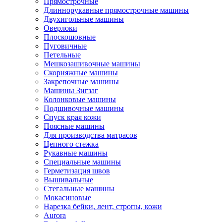
Прямострочные
Длиннорукавные прямострочные машины
Двухигольные машины
Оверлоки
Плоскошовные
Пуговичные
Петельные
Мешкозашивочные машины
Скорняжные машины
Закрепочные машины
Машины Зигзаг
Колонковые машины
Подшивочные машины
Спуск края кожи
Поясные машины
Для производства матрасов
Цепного стежка
Рукавные машины
Специальные машины
Герметизация швов
Вышивальные
Стегальные машины
Мокасиновые
Нарезка бейки, лент, стропы, кожи
Aurora