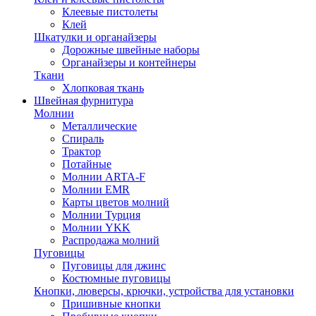
Клеевые пистолеты
Клей
Шкатулки и органайзеры
Дорожные швейные наборы
Органайзеры и контейнеры
Ткани
Хлопковая ткань
Швейная фурнитура
Молнии
Металлические
Спираль
Трактор
Потайные
Молнии ARTA-F
Молнии EMR
Карты цветов молний
Молнии Турция
Молнии YKK
Распродажа молний
Пуговицы
Пуговицы для джинс
Костюмные пуговицы
Кнопки, люверсы, крючки, устройства для установки
Пришивные кнопки