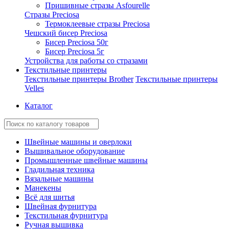
Пришивные стразы Asfourelle
Стразы Preciosa
Термоклеевые стразы Preciosa
Чешский бисер Preciosa
Бисер Preciosa 50г
Бисер Preciosa 5г
Устройства для работы со стразами
Текстильные принтеры
Текстильные принтеры Brother
Текстильные принтеры
Velles
Каталог
Швейные машины и оверлоки
Вышивальное оборудование
Промышленные швейные машины
Гладильная техника
Вязальные машины
Манекены
Всё для шитья
Швейная фурнитура
Текстильная фурнитура
Ручная вышивка