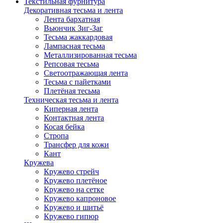
Текстильная фурнитура
Декоративная тесьма и лента
Лента бархатная
Вьюнчик Зиг-Заг
Тесьма жаккардовая
Лампасная тесьма
Металлизированная тесьма
Репсовая тесьма
Светоотражающая лента
Тесьма с пайетками
Плетёная тесьма
Техническая тесьма и лента
Киперная лента
Контактная лента
Косая бейка
Стропа
Трансфер для кожи
Кант
Кружева
Кружево стрейч
Кружево плетёное
Кружево на сетке
Кружево капроновое
Кружево и шитьё
Кружево гипюр