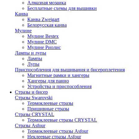
Алмазная мозаика
Бесплатные схемы для вышивки
Канва
Канва Zweigart
Белорусская канва
Мулине
Мулине Bestex
Мулине DMC
Мулине Риолис
Лампы и лупы
Лампы
Лупы
Приспособления для вышивания и бисероплетения
Магнитные рамки и хангеры
Хангеры для панно
Устройства и приспособления
Стразы и бисер
Стразы Swarovski
Термоклеевые стразы
Пришивные стразы
Стразы CRYSTAL
Термоклеевые стразы CRYSTAL
Стразы Asfour
Термоклеевые стразы Asfour
Неклеевые стразы Asfour