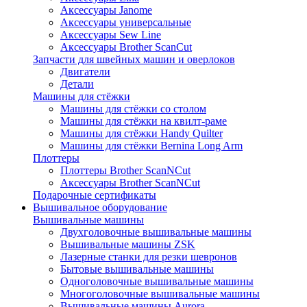
Аксессуары Janome
Аксессуары универсальные
Аксессуары Sew Line
Аксессуары Brother ScanCut
Запчасти для швейных машин и оверлоков
Двигатели
Детали
Машины для стёжки
Машины для стёжки со столом
Машины для стёжки на квилт-раме
Машины для стёжки Handy Quilter
Машины для стёжки Bernina Long Arm
Плоттеры
Плоттеры Brother ScanNCut
Аксессуары Brother ScanNCut
Подарочные сертификаты
Вышивальное оборудование
Вышивальные машины
Двухголовочные вышивальные машины
Вышивальные машины ZSK
Лазерные станки для резки шевронов
Бытовые вышивальные машины
Одноголовочные вышивальные машины
Многоголовочные вышивальные машины
Вышивальные машины Aurora