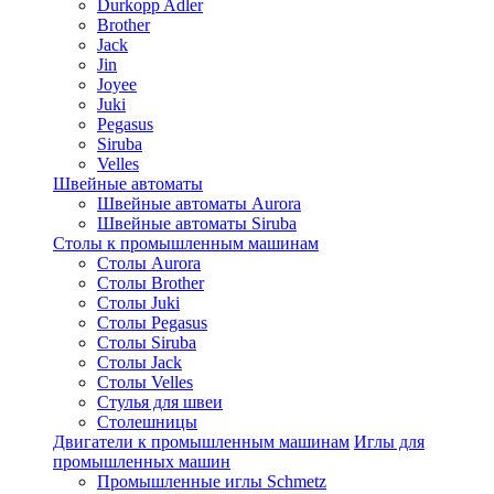
Durkopp Adler
Brother
Jack
Jin
Joyee
Juki
Pegasus
Siruba
Velles
Швейные автоматы
Швейные автоматы Aurora
Швейные автоматы Siruba
Столы к промышленным машинам
Столы Aurora
Столы Brother
Столы Juki
Столы Pegasus
Столы Siruba
Столы Jack
Столы Velles
Стулья для швеи
Столешницы
Двигатели к промышленным машинам
Иглы для
промышленных машин
Промышленные иглы Schmetz