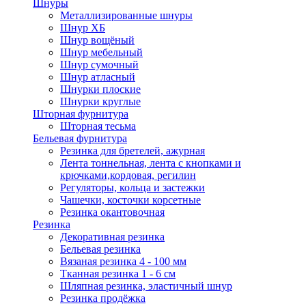
Шнуры
Металлизированные шнуры
Шнур ХБ
Шнур вощёный
Шнур мебельный
Шнур сумочный
Шнур атласный
Шнурки плоские
Шнурки круглые
Шторная фурнитура
Шторная тесьма
Бельевая фурнитура
Резинка для бретелей, ажурная
Лента тоннельная, лента с кнопками и
крючками,кордовая, регилин
Регуляторы, кольца и застежки
Чашечки, косточки корсетные
Резинка окантовочная
Резинка
Декоративная резинка
Бельевая резинка
Вязаная резинка 4 - 100 мм
Тканная резинка 1 - 6 см
Шляпная резинка, эластичный шнур
Резинка продёжка