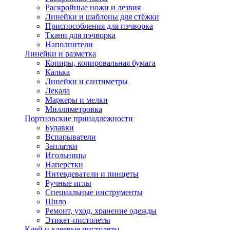
Раскройные ножи и лезвия
Линейки и шаблоны для стёжки
Приспособления для пэчворка
Ткани для пэчворка
Наполнители
Линейки и разметка
Копиры, копировальная бумага
Калька
Линейки и сантиметры
Лекала
Маркеры и мелки
Миллиметровка
Портновские принадлежности
Булавки
Вспарыватели
Заплатки
Игольницы
Наперстки
Нитевдеватели и пинцеты
Ручные иглы
Специальные инструменты
Шило
Ремонт, уход, хранение одежды
Этикет-пистолеты
Клей и клеевые пистолеты