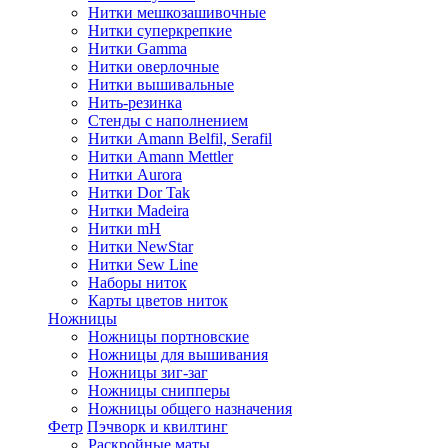
Нитки мешкозашивочные
Нитки суперкрепкие
Нитки Gamma
Нитки оверлочные
Нитки вышивальные
Нить-резинка
Стенды с наполнением
Нитки Amann Belfil, Serafil
Нитки Amann Mettler
Нитки Aurora
Нитки Dor Tak
Нитки Madeira
Нитки mH
Нитки NewStar
Нитки Sew Line
Наборы ниток
Карты цветов ниток
Ножницы
Ножницы портновские
Ножницы для вышивания
Ножницы зиг-заг
Ножницы снипперы
Ножницы общего назначения
Фетр
Пэчворк и квилтинг
Раскройные маты