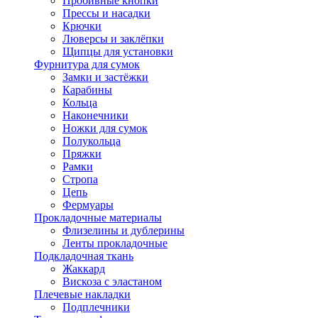
Пробивные кнопки
Прессы и насадки
Крючки
Люверсы и заклёпки
Щипцы для установки
Фурнитура для сумок
Замки и застёжки
Карабины
Кольца
Наконечники
Ножки для сумок
Полукольца
Пряжки
Рамки
Стропа
Цепь
Фермуары
Прокладочные материалы
Флизелины и дублерины
Ленты прокладочные
Подкладочная ткань
Жаккард
Вискоза с эластаном
Плечевые накладки
Подплечники