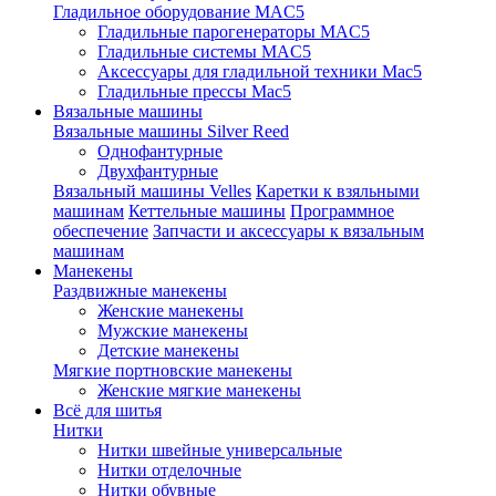
Гладильное оборудование MAC5
Гладильные парогенераторы MAC5
Гладильные системы MAC5
Аксессуары для гладильной техники Mac5
Гладильные прессы Mac5
Вязальные машины
Вязальные машины Silver Reed
Однофантурные
Двухфантурные
Вязальный машины Velles
Каретки к взяльными
машинам
Кеттельные машины
Программное
обеспечение
Запчасти и аксессуары к вязальным
машинам
Манекены
Раздвижные манекены
Женские манекены
Мужские манекены
Детские манекены
Мягкие портновские манекены
Женские мягкие манекены
Всё для шитья
Нитки
Нитки швейные универсальные
Нитки отделочные
Нитки обувные