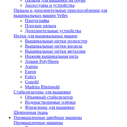
Пяльцы для вышивки на обуви
Аксессуары и устройства
Пяльцы и дополнительные приспособления для
вышивальных машин Velles
Пантографы
Плоские пяльца
Дополнительные устройства
Нитки для вышивальных машин
Вышивальные нитки полиэстер
Вышивальные нитки вискоза
Вышивальные нитки металлик
Нижняя вышивальная нить
Amann PolySheen
Aurora
Euron
Fufu's
Gunold
Madeira Rheingold
Стабилизаторы для вышивки
Объемный стабилизатор
Водорастворимые плёнки
Флизелины для вышивки
Шевронная ткань
Промышленные швейные машины
Промышленные машины