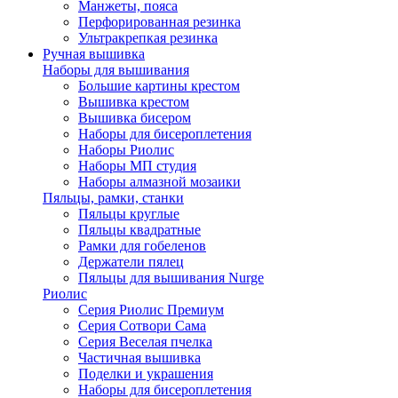
Манжеты, пояса
Перфорированная резинка
Ультракрепкая резинка
Ручная вышивка
Наборы для вышивания
Большие картины крестом
Вышивка крестом
Вышивка бисером
Наборы для бисероплетения
Наборы Риолис
Наборы МП студия
Наборы алмазной мозаики
Пяльцы, рамки, станки
Пяльцы круглые
Пяльцы квадратные
Рамки для гобеленов
Держатели пялец
Пяльцы для вышивания Nurge
Риолис
Серия Риолис Премиум
Серия Сотвори Сама
Серия Веселая пчелка
Частичная вышивка
Поделки и украшения
Наборы для бисероплетения