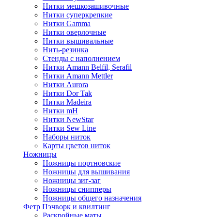
Нитки мешкозашивочные
Нитки суперкрепкие
Нитки Gamma
Нитки оверлочные
Нитки вышивальные
Нить-резинка
Стенды с наполнением
Нитки Amann Belfil, Serafil
Нитки Amann Mettler
Нитки Aurora
Нитки Dor Tak
Нитки Madeira
Нитки mH
Нитки NewStar
Нитки Sew Line
Наборы ниток
Карты цветов ниток
Ножницы
Ножницы портновские
Ножницы для вышивания
Ножницы зиг-заг
Ножницы снипперы
Ножницы общего назначения
Фетр
Пэчворк и квилтинг
Раскройные маты