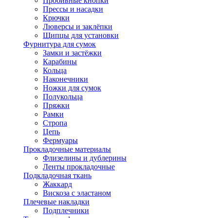
Пробивные кнопки
Прессы и насадки
Крючки
Люверсы и заклёпки
Щипцы для установки
Фурнитура для сумок
Замки и застёжки
Карабины
Кольца
Наконечники
Ножки для сумок
Полукольца
Пряжки
Рамки
Стропа
Цепь
Фермуары
Прокладочные материалы
Флизелины и дублерины
Ленты прокладочные
Подкладочная ткань
Жаккард
Вискоза с эластаном
Плечевые накладки
Подплечники