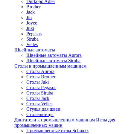
Durkopp Adler
Brother
Jack
Jin
Joyee
Juki
Pegasus
Siruba
Velles
Швейные автоматы
Швейные автоматы Aurora
Швейные автоматы Siruba
Столы к промышленным машинам
Столы Aurora
Столы Brother
Столы Juki
Столы Pegasus
Столы Siruba
Столы Jack
Столы Velles
Стулья для швеи
Столешницы
Двигатели к промышленным машинам
Иглы для
промышленных машин
Промышленные иглы Schmetz