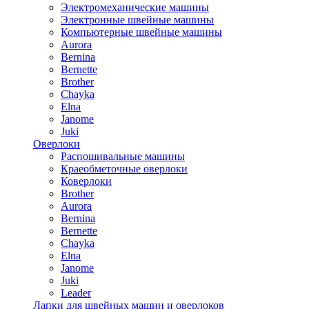
Электромеханические машины
Электронные швейные машины
Компьютерные швейные машины
Aurora
Bernina
Bernette
Brother
Chayka
Elna
Janome
Juki
Оверлоки
Распошивальные машины
Краеобметочные оверлоки
Коверлоки
Brother
Aurora
Bernina
Bernette
Chayka
Elna
Janome
Juki
Leader
Лапки для швейных машин и оверлоков