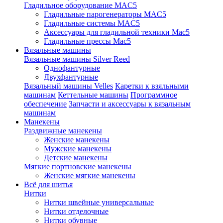
Гладильное оборудование MAC5
Гладильные парогенераторы MAC5
Гладильные системы MAC5
Аксессуары для гладильной техники Mac5
Гладильные прессы Mac5
Вязальные машины
Вязальные машины Silver Reed
Однофантурные
Двухфантурные
Вязальный машины Velles
Каретки к взяльными
машинам
Кеттельные машины
Программное
обеспечение
Запчасти и аксессуары к вязальным
машинам
Манекены
Раздвижные манекены
Женские манекены
Мужские манекены
Детские манекены
Мягкие портновские манекены
Женские мягкие манекены
Всё для шитья
Нитки
Нитки швейные универсальные
Нитки отделочные
Нитки обувные