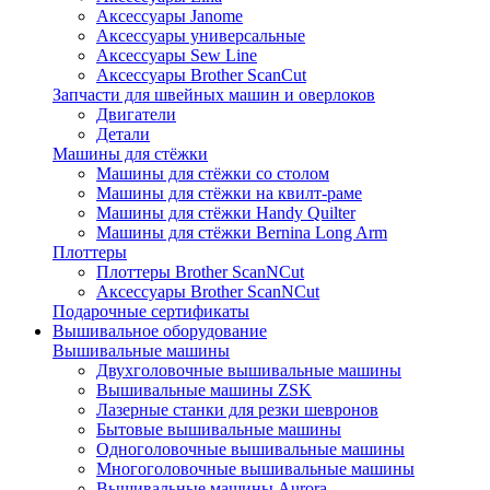
Аксессуары Janome
Аксессуары универсальные
Аксессуары Sew Line
Аксессуары Brother ScanCut
Запчасти для швейных машин и оверлоков
Двигатели
Детали
Машины для стёжки
Машины для стёжки со столом
Машины для стёжки на квилт-раме
Машины для стёжки Handy Quilter
Машины для стёжки Bernina Long Arm
Плоттеры
Плоттеры Brother ScanNCut
Аксессуары Brother ScanNCut
Подарочные сертификаты
Вышивальное оборудование
Вышивальные машины
Двухголовочные вышивальные машины
Вышивальные машины ZSK
Лазерные станки для резки шевронов
Бытовые вышивальные машины
Одноголовочные вышивальные машины
Многоголовочные вышивальные машины
Вышивальные машины Aurora