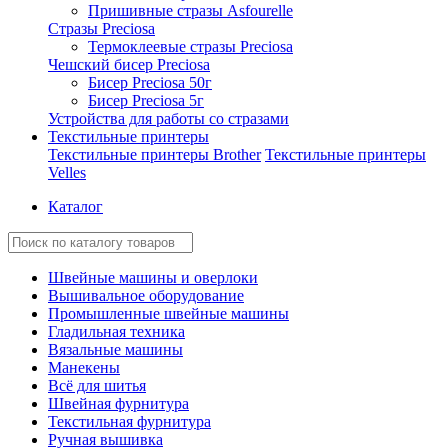
Пришивные стразы Asfourelle
Стразы Preciosa
Термоклеевые стразы Preciosa
Чешский бисер Preciosa
Бисер Preciosa 50г
Бисер Preciosa 5г
Устройства для работы со стразами
Текстильные принтеры
Текстильные принтеры Brother
Текстильные принтеры
Velles
Каталог
Швейные машины и оверлоки
Вышивальное оборудование
Промышленные швейные машины
Гладильная техника
Вязальные машины
Манекены
Всё для шитья
Швейная фурнитура
Текстильная фурнитура
Ручная вышивка