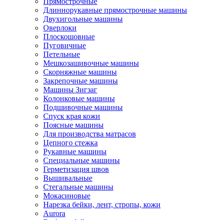
Прямострочные
Длиннорукавные прямострочные машины
Двухигольные машины
Оверлоки
Плоскошовные
Пуговичные
Петельные
Мешкозашивочные машины
Скорняжные машины
Закрепочные машины
Машины Зигзаг
Колонковые машины
Подшивочные машины
Спуск края кожи
Поясные машины
Для производства матрасов
Цепного стежка
Рукавные машины
Специальные машины
Герметизация швов
Вышивальные
Стегальные машины
Мокасиновые
Нарезка бейки, лент, стропы, кожи
Aurora