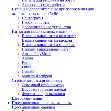
Пяльцы для вышивки на обуви
Аксессуары и устройства
Пяльцы и дополнительные приспособления для
вышивальных машин Velles
Пантографы
Плоские пяльца
Дополнительные устройства
Нитки для вышивальных машин
Вышивальные нитки полиэстер
Вышивальные нитки вискоза
Вышивальные нитки металлик
Нижняя вышивальная нить
Amann PolySheen
Aurora
Euron
Fufu's
Gunold
Madeira Rheingold
Стабилизаторы для вышивки
Объемный стабилизатор
Водорастворимые плёнки
Флизелины для вышивки
Шевронная ткань
Промышленные швейные машины
Промышленные машины