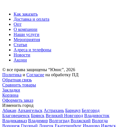
Как заказать
Доставка и оплата
Опт
О компании
Наши услуги
Мероприятия
Статьи
Адреса и телефоны
Новости
Акции
© все права защищены “Юнис”, 2026
Политика
и
Согласие
на обработку ПД
Обратная связь
Сравнить товары
Закладки
Корзина
Оформить заказ
Изменить город
Абакан
Архангельск
Астрахань
Барнаул
Белгород
Благовещенск
Брянск
Великий Новгород
Владивосток
Владикавказ
Владимир
Волгоград
Волжский
Вологда
Воронеж
Грозный
Донецк
Екатеринбург
Иваново
Ижевск