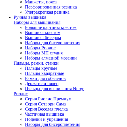
Манжеты, пояса
Перфорированная резинка
Ультракрепкая резинка
Ручная вышивка
Наборы для вышивания
Большие картины крестом
Вышивка крестом
Вышивка бисером
Наборы для бисероплетения
Наборы Риолис
Наборы МП студия
Наборы алмазной мозаики
Пяльцы, рамки, станки
Пяльцы круглые
Пяльцы квадратные
Рамки для гобеленов
Держатели пялец
Пяльцы для вышивания Nurge
Риолис
Серия Риолис Премиум
Серия Сотвори Сама
Серия Веселая пчелка
Частичная вышивка
Поделки и украшения
Наборы для бисероплетения