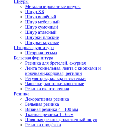
Шнуры
Металлизированные шнуры
Шнур ХБ
Шнур вощёный
Шнур мебельный
Шнур сумочный
Шнур атласный
Шнурки плоские
Шнурки круглые
Шторная фурнитура
Шторная тесьма
Бельевая фурнитура
Резинка для бретелей, ажурная
Лента тоннельная, лента с кнопками и
крючками,кордовая, регилин
Регуляторы, кольца и застежки
Чашечки, косточки корсетные
Резинка окантовочная
Резинка
Декоративная резинка
Бельевая резинка
Вязаная резинка 4 - 100 мм
Тканная резинка 1 - 6 см
Шляпная резинка, эластичный шнур
Резинка продёжка