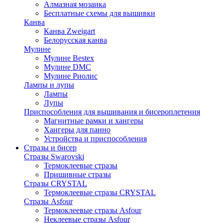
Алмазная мозаика
Бесплатные схемы для вышивки
Канва
Канва Zweigart
Белорусская канва
Мулине
Мулине Bestex
Мулине DMC
Мулине Риолис
Лампы и лупы
Лампы
Лупы
Приспособления для вышивания и бисероплетения
Магнитные рамки и хангеры
Хангеры для панно
Устройства и приспособления
Стразы и бисер
Стразы Swarovski
Термоклеевые стразы
Пришивные стразы
Стразы CRYSTAL
Термоклеевые стразы CRYSTAL
Стразы Asfour
Термоклеевые стразы Asfour
Неклеевые стразы Asfour