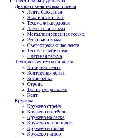
Текстильная фурнитура
Декоративная тесьма и лента
Лента бархатная
Вьюнчик Зиг-Заг
Тесьма жаккардовая
Лампасная тесьма
Металлизированная тесьма
Репсовая тесьма
Светоотражающая лента
Тесьма с пайетками
Плетёная тесьма
Техническая тесьма и лента
Киперная лента
Контактная лента
Косая бейка
Стропа
Трансфер для кожи
Кант
Кружева
Кружево стрейч
Кружево плетёное
Кружево на сетке
Кружево капроновое
Кружево и шитьё
Кружево гипюр