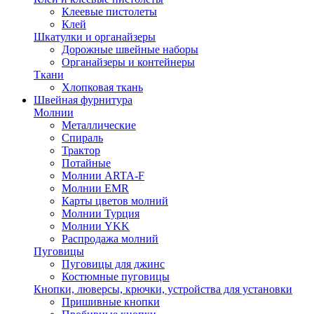
Клеевые пистолеты
Клей
Шкатулки и органайзеры
Дорожные швейные наборы
Органайзеры и контейнеры
Ткани
Хлопковая ткань
Швейная фурнитура
Молнии
Металлические
Спираль
Трактор
Потайные
Молнии ARTA-F
Молнии EMR
Карты цветов молний
Молнии Турция
Молнии YKK
Распродажа молний
Пуговицы
Пуговицы для джинс
Костюмные пуговицы
Кнопки, люверсы, крючки, устройства для установки
Пришивные кнопки