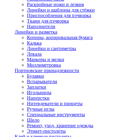
Раскройные ножи и лезвия
Линейки и шаблоны для стёжки
Приспособления для пэчворка
Ткани для пэчворка
Наполнители
Линейки и разметка
Копиры, копировальная бумага
Калька
Линейки и сантиметры
Лекала
Маркеры и мелки
Миллиметровка
Портновские принадлежности
Булавки
Вспарыватели
Заплатки
Игольницы
Наперстки
Нитевдеватели и пинцеты
Ручные иглы
Специальные инструменты
Шило
Ремонт, уход, хранение одежды
Этикет-пистолеты
Клей и клеевые пистолеты