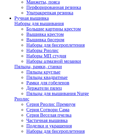
Манжеты, пояса
Перфорированная резинка
Ультракрепкая резинка
Ручная вышивка
Наборы для вышивания
Большие картины крестом
Вышивка крестом
Вышивка бисером
Наборы для бисероплетения
Наборы Риолис
Наборы МП студия
Наборы алмазной мозаики
Пяльцы, рамки, станки
Пяльцы круглые
Пяльцы квадратные
Рамки для гобеленов
Держатели пялец
Пяльцы для вышивания Nurge
Риолис
Серия Риолис Премиум
Серия Сотвори Сама
Серия Веселая пчелка
Частичная вышивка
Поделки и украшения
Наборы для бисероплетения