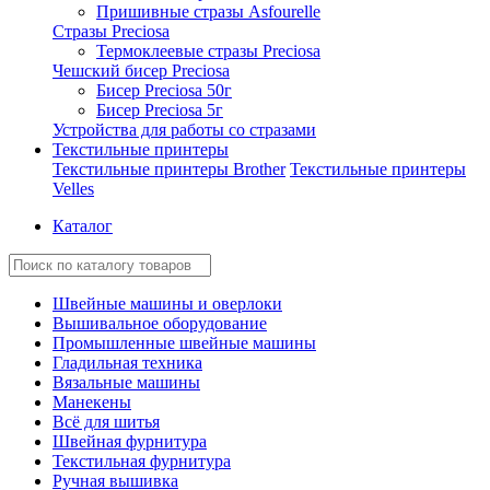
Пришивные стразы Asfourelle
Стразы Preciosa
Термоклеевые стразы Preciosa
Чешский бисер Preciosa
Бисер Preciosa 50г
Бисер Preciosa 5г
Устройства для работы со стразами
Текстильные принтеры
Текстильные принтеры Brother
Текстильные принтеры
Velles
Каталог
Швейные машины и оверлоки
Вышивальное оборудование
Промышленные швейные машины
Гладильная техника
Вязальные машины
Манекены
Всё для шитья
Швейная фурнитура
Текстильная фурнитура
Ручная вышивка