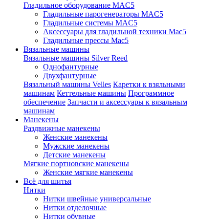
Гладильное оборудование MAC5
Гладильные парогенераторы MAC5
Гладильные системы MAC5
Аксессуары для гладильной техники Mac5
Гладильные прессы Mac5
Вязальные машины
Вязальные машины Silver Reed
Однофантурные
Двухфантурные
Вязальный машины Velles
Каретки к взяльными
машинам
Кеттельные машины
Программное
обеспечение
Запчасти и аксессуары к вязальным
машинам
Манекены
Раздвижные манекены
Женские манекены
Мужские манекены
Детские манекены
Мягкие портновские манекены
Женские мягкие манекены
Всё для шитья
Нитки
Нитки швейные универсальные
Нитки отделочные
Нитки обувные