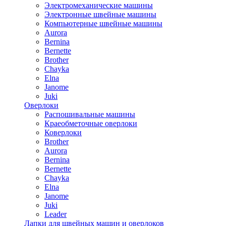
Электромеханические машины
Электронные швейные машины
Компьютерные швейные машины
Aurora
Bernina
Bernette
Brother
Chayka
Elna
Janome
Juki
Оверлоки
Распошивальные машины
Краеобметочные оверлоки
Коверлоки
Brother
Aurora
Bernina
Bernette
Chayka
Elna
Janome
Juki
Leader
Лапки для швейных машин и оверлоков