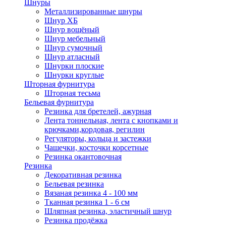
Шнуры
Металлизированные шнуры
Шнур ХБ
Шнур вощёный
Шнур мебельный
Шнур сумочный
Шнур атласный
Шнурки плоские
Шнурки круглые
Шторная фурнитура
Шторная тесьма
Бельевая фурнитура
Резинка для бретелей, ажурная
Лента тоннельная, лента с кнопками и
крючками,кордовая, регилин
Регуляторы, кольца и застежки
Чашечки, косточки корсетные
Резинка окантовочная
Резинка
Декоративная резинка
Бельевая резинка
Вязаная резинка 4 - 100 мм
Тканная резинка 1 - 6 см
Шляпная резинка, эластичный шнур
Резинка продёжка