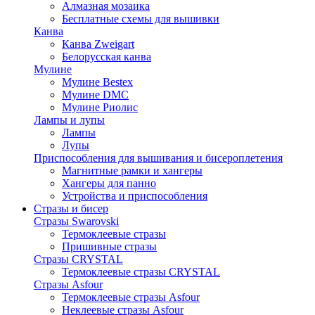
Алмазная мозаика
Бесплатные схемы для вышивки
Канва
Канва Zweigart
Белорусская канва
Мулине
Мулине Bestex
Мулине DMC
Мулине Риолис
Лампы и лупы
Лампы
Лупы
Приспособления для вышивания и бисероплетения
Магнитные рамки и хангеры
Хангеры для панно
Устройства и приспособления
Стразы и бисер
Стразы Swarovski
Термоклеевые стразы
Пришивные стразы
Стразы CRYSTAL
Термоклеевые стразы CRYSTAL
Стразы Asfour
Термоклеевые стразы Asfour
Неклеевые стразы Asfour