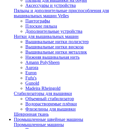
Пяльцы для вышивки на обуви
Аксессуары и устройства
Пяльцы и дополнительные приспособления для
вышивальных машин Velles
Пантографы
Плоские пяльца
Дополнительные устройства
Нитки для вышивальных машин
Вышивальные нитки полиэстер
Вышивальные нитки вискоза
Вышивальные нитки металлик
Нижняя вышивальная нить
Amann PolySheen
Aurora
Euron
Fufu's
Gunold
Madeira Rheingold
Стабилизаторы для вышивки
Объемный стабилизатор
Водорастворимые плёнки
Флизелины для вышивки
Шевронная ткань
Промышленные швейные машины
Промышленные машины