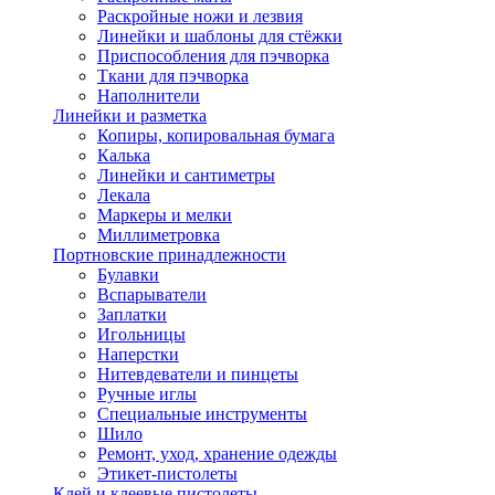
Раскройные ножи и лезвия
Линейки и шаблоны для стёжки
Приспособления для пэчворка
Ткани для пэчворка
Наполнители
Линейки и разметка
Копиры, копировальная бумага
Калька
Линейки и сантиметры
Лекала
Маркеры и мелки
Миллиметровка
Портновские принадлежности
Булавки
Вспарыватели
Заплатки
Игольницы
Наперстки
Нитевдеватели и пинцеты
Ручные иглы
Специальные инструменты
Шило
Ремонт, уход, хранение одежды
Этикет-пистолеты
Клей и клеевые пистолеты