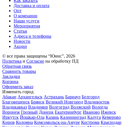
Как заказать
Доставка и оплата
Опт
О компании
Наши услуги
Мероприятия
Статьи
Адреса и телефоны
Новости
Акции
© все права защищены “Юнис”, 2026
Политика
и
Согласие
на обработку ПД
Обратная связь
Сравнить товары
Закладки
Корзина
Оформить заказ
Изменить город
Абакан
Архангельск
Астрахань
Барнаул
Белгород
Благовещенск
Брянск
Великий Новгород
Владивосток
Владикавказ
Владимир
Волгоград
Волжский
Вологда
Воронеж
Грозный
Донецк
Екатеринбург
Иваново
Ижевск
Иркутск
Йошкар-Ола
Казань
Калининград
Калуга
Кемерово
Киров
Коломна
Комсомольск-на-Амуре
Кострома
Краснодар