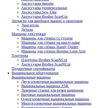
Аксессуары Janome
Аксессуары универсальные
Аксессуары Sew Line
Аксессуары Brother ScanCut
Запчасти для швейных машин и оверлоков
Двигатели
Детали
Машины для стёжки
Машины для стёжки со столом
Машины для стёжки на квилт-раме
Машины для стёжки Handy Quilter
Машины для стёжки Bernina Long Arm
Плоттеры
Плоттеры Brother ScanNCut
Аксессуары Brother ScanNCut
Подарочные сертификаты
Вышивальное оборудование
Вышивальные машины
Двухголовочные вышивальные машины
Вышивальные машины ZSK
Лазерные станки для резки шевронов
Бытовые вышивальные машины
Одноголовочные вышивальные машины
Многоголовочные вышивальные машины
Вышивальные машины Aurora