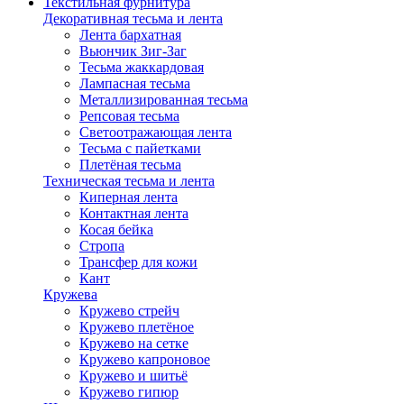
Текстильная фурнитура
Декоративная тесьма и лента
Лента бархатная
Вьюнчик Зиг-Заг
Тесьма жаккардовая
Лампасная тесьма
Металлизированная тесьма
Репсовая тесьма
Светоотражающая лента
Тесьма с пайетками
Плетёная тесьма
Техническая тесьма и лента
Киперная лента
Контактная лента
Косая бейка
Стропа
Трансфер для кожи
Кант
Кружева
Кружево стрейч
Кружево плетёное
Кружево на сетке
Кружево капроновое
Кружево и шитьё
Кружево гипюр