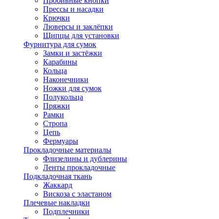
Пробивные кнопки
Прессы и насадки
Крючки
Люверсы и заклёпки
Щипцы для установки
Фурнитура для сумок
Замки и застёжки
Карабины
Кольца
Наконечники
Ножки для сумок
Полукольца
Пряжки
Рамки
Стропа
Цепь
Фермуары
Прокладочные материалы
Флизелины и дублерины
Ленты прокладочные
Подкладочная ткань
Жаккард
Вискоза с эластаном
Плечевые накладки
Подплечники