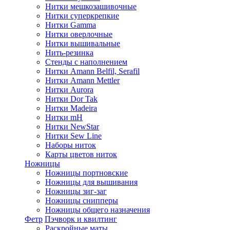
Нитки мешкозашивочные
Нитки суперкрепкие
Нитки Gamma
Нитки оверлочные
Нитки вышивальные
Нить-резинка
Стенды с наполнением
Нитки Amann Belfil, Serafil
Нитки Amann Mettler
Нитки Aurora
Нитки Dor Tak
Нитки Madeira
Нитки mH
Нитки NewStar
Нитки Sew Line
Наборы ниток
Карты цветов ниток
Ножницы
Ножницы портновские
Ножницы для вышивания
Ножницы зиг-заг
Ножницы снипперы
Ножницы общего назначения
Фетр
Пэчворк и квилтинг
Раскройные маты