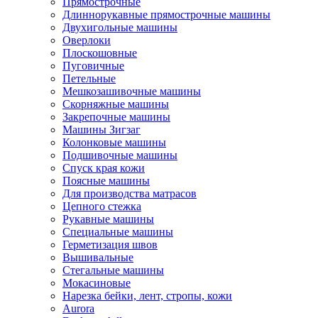
Прямострочные
Длиннорукавные прямострочные машины
Двухигольные машины
Оверлоки
Плоскошовные
Пуговичные
Петельные
Мешкозашивочные машины
Скорняжные машины
Закрепочные машины
Машины Зигзаг
Колонковые машины
Подшивочные машины
Спуск края кожи
Поясные машины
Для производства матрасов
Цепного стежка
Рукавные машины
Специальные машины
Герметизация швов
Вышивальные
Стегальные машины
Мокасиновые
Нарезка бейки, лент, стропы, кожи
Aurora