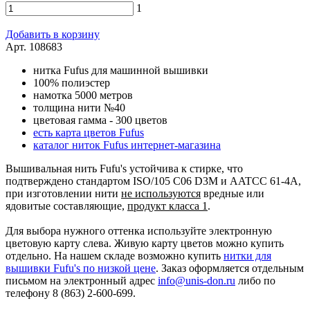
1
Добавить в корзину
Арт. 108683
нитка Fufus для машинной вышивки
100% полиэстер
намотка 5000 метров
толщина нити №40
цветовая гамма - 300 цветов
есть карта цветов Fufus
каталог ниток Fufus интернет-магазина
Вышивальная нить Fufu's устойчива к стирке, что
подтверждено стандартом ISO/105 C06 D3M и AATCC 61-4A,
при изготовлении нити
не используются
вредные или
ядовитые составляющие,
продукт класса 1
.
Для выбора нужного оттенка используйте электронную
цветовую карту слева. Живую карту цветов можно купить
отдельно. На нашем складе возможно купить
нитки для
вышивки Fufu's по низкой цене
. Заказ оформляется отдельным
письмом на электронный адрес
info@unis-don.ru
либо по
телефону 8 (863) 2-600-699.