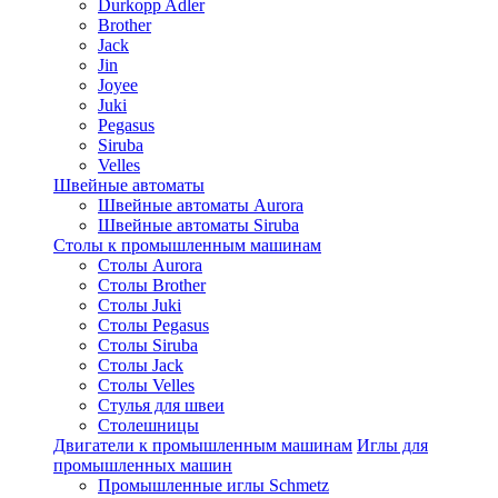
Durkopp Adler
Brother
Jack
Jin
Joyee
Juki
Pegasus
Siruba
Velles
Швейные автоматы
Швейные автоматы Aurora
Швейные автоматы Siruba
Столы к промышленным машинам
Столы Aurora
Столы Brother
Столы Juki
Столы Pegasus
Столы Siruba
Столы Jack
Столы Velles
Стулья для швеи
Столешницы
Двигатели к промышленным машинам
Иглы для
промышленных машин
Промышленные иглы Schmetz