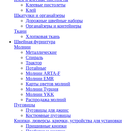
Клеевые пистолеты
Клей
Шкатулки и органайзеры
Дорожные швейные наборы
Органайзеры и контейнеры
Ткани
Хлопковая ткань
Швейная фурнитура
Молнии
Металлические
Спираль
Трактор
Потайные
Молнии ARTA-F
Молнии EMR
Карты цветов молний
Молнии Турция
Молнии YKK
Распродажа молний
Пуговицы
Пуговицы для джинс
Костюмные пуговицы
Кнопки, люверсы, крючки, устройства для установки
Пришивные кнопки