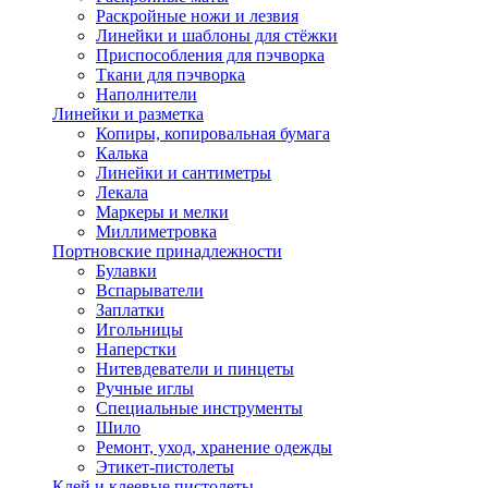
Раскройные ножи и лезвия
Линейки и шаблоны для стёжки
Приспособления для пэчворка
Ткани для пэчворка
Наполнители
Линейки и разметка
Копиры, копировальная бумага
Калька
Линейки и сантиметры
Лекала
Маркеры и мелки
Миллиметровка
Портновские принадлежности
Булавки
Вспарыватели
Заплатки
Игольницы
Наперстки
Нитевдеватели и пинцеты
Ручные иглы
Специальные инструменты
Шило
Ремонт, уход, хранение одежды
Этикет-пистолеты
Клей и клеевые пистолеты