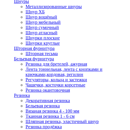
Шнуры
Металлизированные шнуры
Шнур ХБ
Шнур вощёный
Шнур мебельный
Шнур сумочный
Шнур атласный
Шнурки плоские
Шнурки круглые
Шторная фурнитура
Шторная тесьма
Бельевая фурнитура
Резинка для бретелей, ажурная
Лента тоннельная, лента с кнопками и
крючками,кордовая, регилин
Регуляторы, кольца и застежки
Чашечки, косточки корсетные
Резинка окантовочная
Резинка
Декоративная резинка
Бельевая резинка
Вязаная резинка 4 - 100 мм
Тканная резинка 1 - 6 см
Шляпная резинка, эластичный шнур
Резинка продёжка