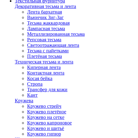
Текстильная фурнитура
Декоративная тесьма и лента
Лента бархатная
Вьюнчик Зиг-Заг
Тесьма жаккардовая
Лампасная тесьма
Металлизированная тесьма
Репсовая тесьма
Светоотражающая лента
Тесьма с пайетками
Плетёная тесьма
Техническая тесьма и лента
Киперная лента
Контактная лента
Косая бейка
Стропа
Трансфер для кожи
Кант
Кружева
Кружево стрейч
Кружево плетёное
Кружево на сетке
Кружево капроновое
Кружево и шитьё
Кружево гипюр