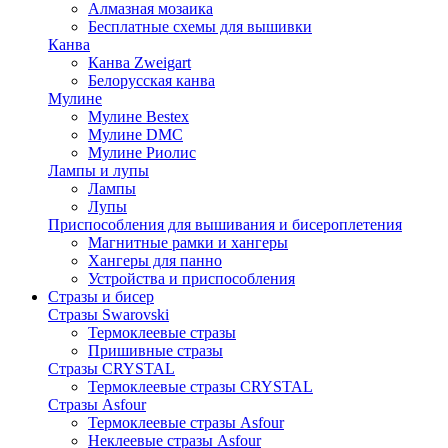
Алмазная мозаика
Бесплатные схемы для вышивки
Канва
Канва Zweigart
Белорусская канва
Мулине
Мулине Bestex
Мулине DMC
Мулине Риолис
Лампы и лупы
Лампы
Лупы
Приспособления для вышивания и бисероплетения
Магнитные рамки и хангеры
Хангеры для панно
Устройства и приспособления
Стразы и бисер
Стразы Swarovski
Термоклеевые стразы
Пришивные стразы
Стразы CRYSTAL
Термоклеевые стразы CRYSTAL
Стразы Asfour
Термоклеевые стразы Asfour
Неклеевые стразы Asfour