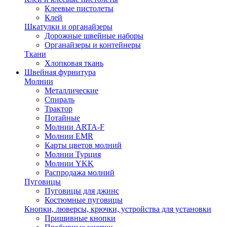
Клеевые пистолеты
Клей
Шкатулки и органайзеры
Дорожные швейные наборы
Органайзеры и контейнеры
Ткани
Хлопковая ткань
Швейная фурнитура
Молнии
Металлические
Спираль
Трактор
Потайные
Молнии ARTA-F
Молнии EMR
Карты цветов молний
Молнии Турция
Молнии YKK
Распродажа молний
Пуговицы
Пуговицы для джинс
Костюмные пуговицы
Кнопки, люверсы, крючки, устройства для установки
Пришивные кнопки