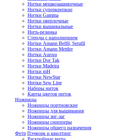
Нитки мешкозашивочные
Нитки суперкрепкие
Нитки Gamma
Нитки оверлочные
Нитки вышивальные
Нить-резинка
Стенды с наполнением
Нитки Amann Belfil, Serafil
Нитки Amann Mettler
Нитки Aurora
Нитки Dor Tak
Нитки Madeira
Нитки mH
Нитки NewStar
Нитки Sew Line
Наборы ниток
Карты цветов ниток
Ножницы
Ножницы портновские
Ножницы для вышивания
Ножницы зиг-заг
Ножницы снипперы
Ножницы общего назначения
Фетр
Пэчворк и квилтинг
Раскройные маты