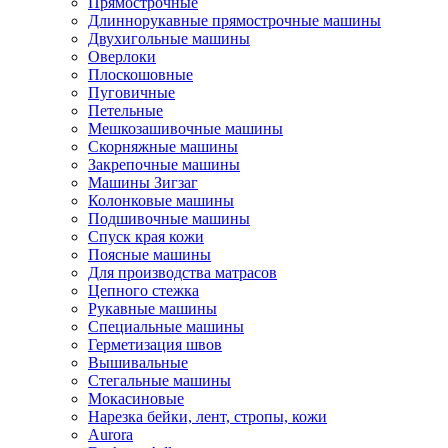
Прямострочные
Длиннорукавные прямострочные машины
Двухигольные машины
Оверлоки
Плоскошовные
Пуговичные
Петельные
Мешкозашивочные машины
Скорняжные машины
Закрепочные машины
Машины Зигзаг
Колонковые машины
Подшивочные машины
Спуск края кожи
Поясные машины
Для производства матрасов
Цепного стежка
Рукавные машины
Специальные машины
Герметизация швов
Вышивальные
Стегальные машины
Мокасиновые
Нарезка бейки, лент, стропы, кожи
Aurora