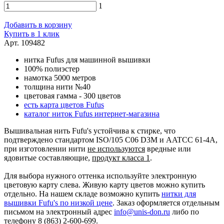
1
Добавить в корзину
Купить в 1 клик
Арт. 109482
нитка Fufus для машинной вышивки
100% полиэстер
намотка 5000 метров
толщина нити №40
цветовая гамма - 300 цветов
есть карта цветов Fufus
каталог ниток Fufus интернет-магазина
Вышивальная нить Fufu's устойчива к стирке, что
подтверждено стандартом ISO/105 C06 D3M и AATCC 61-4A,
при изготовлении нити
не используются
вредные или
ядовитые составляющие,
продукт класса 1
.
Для выбора нужного оттенка используйте электронную
цветовую карту слева. Живую карту цветов можно купить
отдельно. На нашем складе возможно купить
нитки для
вышивки Fufu's по низкой цене
. Заказ оформляется отдельным
письмом на электронный адрес
info@unis-don.ru
либо по
телефону 8 (863) 2-600-699.