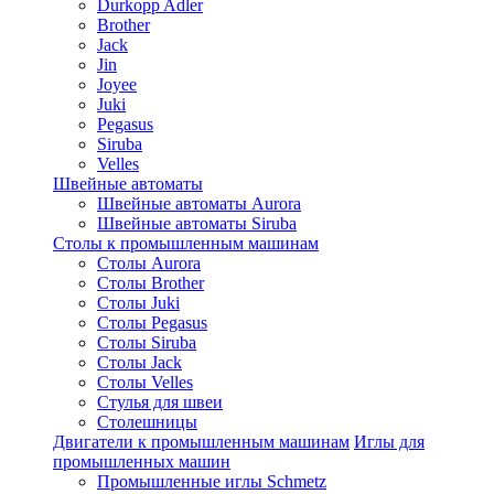
Durkopp Adler
Brother
Jack
Jin
Joyee
Juki
Pegasus
Siruba
Velles
Швейные автоматы
Швейные автоматы Aurora
Швейные автоматы Siruba
Столы к промышленным машинам
Столы Aurora
Столы Brother
Столы Juki
Столы Pegasus
Столы Siruba
Столы Jack
Столы Velles
Стулья для швеи
Столешницы
Двигатели к промышленным машинам
Иглы для
промышленных машин
Промышленные иглы Schmetz