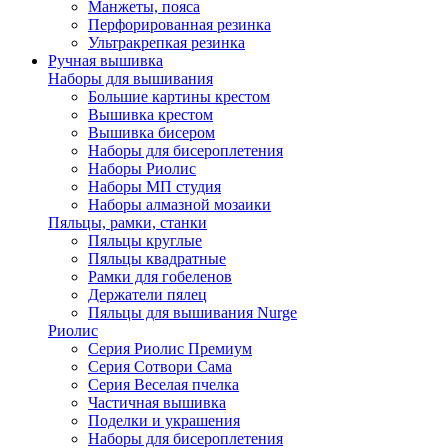
Манжеты, пояса
Перфорированная резинка
Ультракрепкая резинка
Ручная вышивка
Наборы для вышивания
Большие картины крестом
Вышивка крестом
Вышивка бисером
Наборы для бисероплетения
Наборы Риолис
Наборы МП студия
Наборы алмазной мозаики
Пяльцы, рамки, станки
Пяльцы круглые
Пяльцы квадратные
Рамки для гобеленов
Держатели пялец
Пяльцы для вышивания Nurge
Риолис
Серия Риолис Премиум
Серия Сотвори Сама
Серия Веселая пчелка
Частичная вышивка
Поделки и украшения
Наборы для бисероплетения