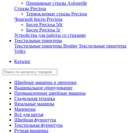
Пришивные стразы Asfourelle
Стразы Preciosa
Термоклеевые стразы Preciosa
Чешский бисер Preciosa
Бисер Preciosa 50г
Бисер Preciosa 5г
Устройства для работы со стразами
Текстильные принтеры
Текстильные принтеры Brother
Текстильные принтеры
Velles
Каталог
Швейные машины и оверлоки
Вышивальное оборудование
Промышленные швейные машины
Гладильная техника
Вязальные машины
Манекены
Всё для шитья
Швейная фурнитура
Текстильная фурнитура
Ручная вышивка