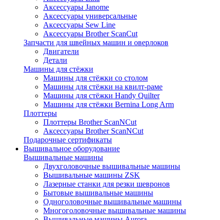
Аксессуары Janome
Аксессуары универсальные
Аксессуары Sew Line
Аксессуары Brother ScanCut
Запчасти для швейных машин и оверлоков
Двигатели
Детали
Машины для стёжки
Машины для стёжки со столом
Машины для стёжки на квилт-раме
Машины для стёжки Handy Quilter
Машины для стёжки Bernina Long Arm
Плоттеры
Плоттеры Brother ScanNCut
Аксессуары Brother ScanNCut
Подарочные сертификаты
Вышивальное оборудование
Вышивальные машины
Двухголовочные вышивальные машины
Вышивальные машины ZSK
Лазерные станки для резки шевронов
Бытовые вышивальные машины
Одноголовочные вышивальные машины
Многоголовочные вышивальные машины
Вышивальные машины Aurora