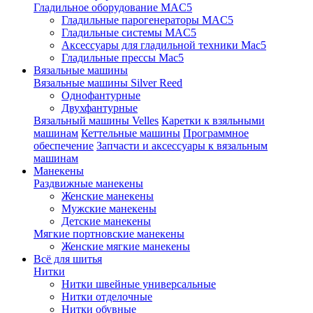
Гладильное оборудование MAC5
Гладильные парогенераторы MAC5
Гладильные системы MAC5
Аксессуары для гладильной техники Mac5
Гладильные прессы Mac5
Вязальные машины
Вязальные машины Silver Reed
Однофантурные
Двухфантурные
Вязальный машины Velles
Каретки к взяльными
машинам
Кеттельные машины
Программное
обеспечение
Запчасти и аксессуары к вязальным
машинам
Манекены
Раздвижные манекены
Женские манекены
Мужские манекены
Детские манекены
Мягкие портновские манекены
Женские мягкие манекены
Всё для шитья
Нитки
Нитки швейные универсальные
Нитки отделочные
Нитки обувные