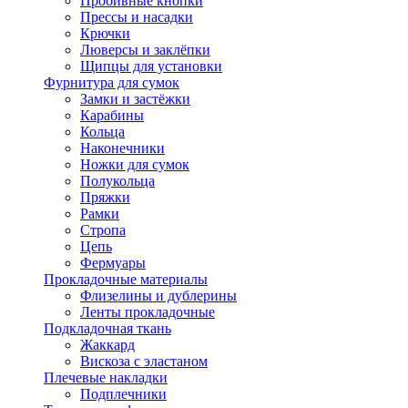
Пробивные кнопки
Прессы и насадки
Крючки
Люверсы и заклёпки
Щипцы для установки
Фурнитура для сумок
Замки и застёжки
Карабины
Кольца
Наконечники
Ножки для сумок
Полукольца
Пряжки
Рамки
Стропа
Цепь
Фермуары
Прокладочные материалы
Флизелины и дублерины
Ленты прокладочные
Подкладочная ткань
Жаккард
Вискоза с эластаном
Плечевые накладки
Подплечники