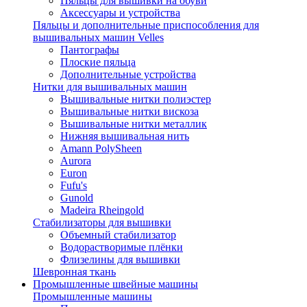
Пяльцы для вышивки на обуви
Аксессуары и устройства
Пяльцы и дополнительные приспособления для
вышивальных машин Velles
Пантографы
Плоские пяльца
Дополнительные устройства
Нитки для вышивальных машин
Вышивальные нитки полиэстер
Вышивальные нитки вискоза
Вышивальные нитки металлик
Нижняя вышивальная нить
Amann PolySheen
Aurora
Euron
Fufu's
Gunold
Madeira Rheingold
Стабилизаторы для вышивки
Объемный стабилизатор
Водорастворимые плёнки
Флизелины для вышивки
Шевронная ткань
Промышленные швейные машины
Промышленные машины