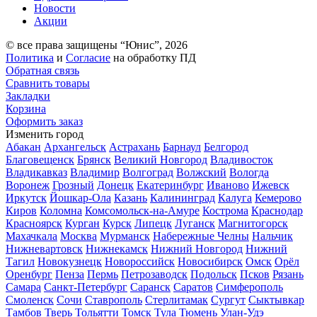
Новости
Акции
© все права защищены “Юнис”, 2026
Политика
и
Согласие
на обработку ПД
Обратная связь
Сравнить товары
Закладки
Корзина
Оформить заказ
Изменить город
Абакан
Архангельск
Астрахань
Барнаул
Белгород
Благовещенск
Брянск
Великий Новгород
Владивосток
Владикавказ
Владимир
Волгоград
Волжский
Вологда
Воронеж
Грозный
Донецк
Екатеринбург
Иваново
Ижевск
Иркутск
Йошкар-Ола
Казань
Калининград
Калуга
Кемерово
Киров
Коломна
Комсомольск-на-Амуре
Кострома
Краснодар
Красноярск
Курган
Курск
Липецк
Луганск
Магнитогорск
Махачкала
Москва
Мурманск
Набережные Челны
Нальчик
Нижневартовск
Нижнекамск
Нижний Новгород
Нижний
Тагил
Новокузнецк
Новороссийск
Новосибирск
Омск
Орёл
Оренбург
Пенза
Пермь
Петрозаводск
Подольск
Псков
Рязань
Самара
Санкт-Петербург
Саранск
Саратов
Симферополь
Смоленск
Сочи
Ставрополь
Стерлитамак
Сургут
Сыктывкар
Тамбов
Тверь
Тольятти
Томск
Тула
Тюмень
Улан-Удэ