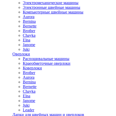
Электромеханические машины
Электронные швейные машины
Компьютерные швейные машины
Aurora
Bernina
Bernette
Brother
Chayka
Elna
Janome
Juki
Оверлоки
Распошивальные машины
Краеобметочные оверлоки
Коверлоки
Brother
Aurora
Bernina
Bernette
Chayka
Elna
Janome
Juki
Leader
Лапки для швейных машин и оверлоков