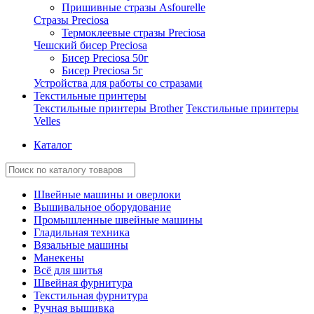
Пришивные стразы Asfourelle
Стразы Preciosa
Термоклеевые стразы Preciosa
Чешский бисер Preciosa
Бисер Preciosa 50г
Бисер Preciosa 5г
Устройства для работы со стразами
Текстильные принтеры
Текстильные принтеры Brother
Текстильные принтеры
Velles
Каталог
Швейные машины и оверлоки
Вышивальное оборудование
Промышленные швейные машины
Гладильная техника
Вязальные машины
Манекены
Всё для шитья
Швейная фурнитура
Текстильная фурнитура
Ручная вышивка