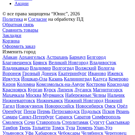
Акции
© все права защищены “Юнис”, 2026
Политика
и
Согласие
на обработку ПД
Обратная связь
Сравнить товары
Закладки
Корзина
Оформить заказ
Изменить город
Абакан
Архангельск
Астрахань
Барнаул
Белгород
Благовещенск
Брянск
Великий Новгород
Владивосток
Владикавказ
Владимир
Волгоград
Волжский
Вологда
Воронеж
Грозный
Донецк
Екатеринбург
Иваново
Ижевск
Иркутск
Йошкар-Ола
Казань
Калининград
Калуга
Кемерово
Киров
Коломна
Комсомольск-на-Амуре
Кострома
Краснодар
Красноярск
Курган
Курск
Липецк
Луганск
Магнитогорск
Махачкала
Москва
Мурманск
Набережные Челны
Нальчик
Нижневартовск
Нижнекамск
Нижний Новгород
Нижний
Тагил
Новокузнецк
Новороссийск
Новосибирск
Омск
Орёл
Оренбург
Пенза
Пермь
Петрозаводск
Подольск
Псков
Рязань
Самара
Санкт-Петербург
Саранск
Саратов
Симферополь
Смоленск
Сочи
Ставрополь
Стерлитамак
Сургут
Сыктывкар
Тамбов
Тверь
Тольятти
Томск
Тула
Тюмень
Улан-Удэ
Ульяновск
Уфа
Хабаровск
Чебоксары
Челябинск
Череповец