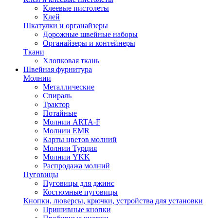
Клеевые пистолеты
Клей
Шкатулки и органайзеры
Дорожные швейные наборы
Органайзеры и контейнеры
Ткани
Хлопковая ткань
Швейная фурнитура
Молнии
Металлические
Спираль
Трактор
Потайные
Молнии ARTA-F
Молнии EMR
Карты цветов молний
Молнии Турция
Молнии YKK
Распродажа молний
Пуговицы
Пуговицы для джинс
Костюмные пуговицы
Кнопки, люверсы, крючки, устройства для установки
Пришивные кнопки