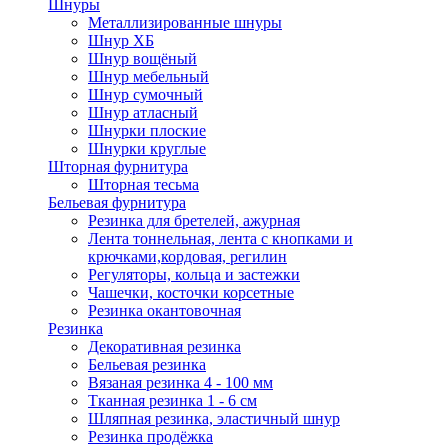
Шнуры
Металлизированные шнуры
Шнур ХБ
Шнур вощёный
Шнур мебельный
Шнур сумочный
Шнур атласный
Шнурки плоские
Шнурки круглые
Шторная фурнитура
Шторная тесьма
Бельевая фурнитура
Резинка для бретелей, ажурная
Лента тоннельная, лента с кнопками и
крючками,кордовая, регилин
Регуляторы, кольца и застежки
Чашечки, косточки корсетные
Резинка окантовочная
Резинка
Декоративная резинка
Бельевая резинка
Вязаная резинка 4 - 100 мм
Тканная резинка 1 - 6 см
Шляпная резинка, эластичный шнур
Резинка продёжка