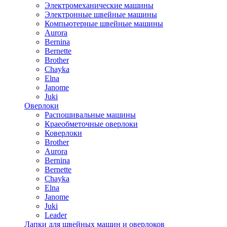
Электромеханические машины
Электронные швейные машины
Компьютерные швейные машины
Aurora
Bernina
Bernette
Brother
Chayka
Elna
Janome
Juki
Оверлоки
Распошивальные машины
Краеобметочные оверлоки
Коверлоки
Brother
Aurora
Bernina
Bernette
Chayka
Elna
Janome
Juki
Leader
Лапки для швейных машин и оверлоков