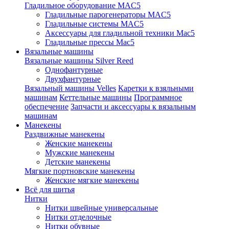
Гладильное оборудование MAC5
Гладильные парогенераторы MAC5
Гладильные системы MAC5
Аксессуары для гладильной техники Mac5
Гладильные прессы Mac5
Вязальные машины
Вязальные машины Silver Reed
Однофантурные
Двухфантурные
Вязальный машины Velles
Каретки к взяльными
машинам
Кеттельные машины
Программное
обеспечение
Запчасти и аксессуары к вязальным
машинам
Манекены
Раздвижные манекены
Женские манекены
Мужские манекены
Детские манекены
Мягкие портновские манекены
Женские мягкие манекены
Всё для шитья
Нитки
Нитки швейные универсальные
Нитки отделочные
Нитки обувные