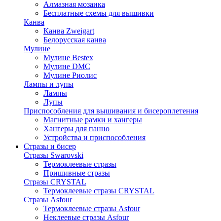
Алмазная мозаика
Бесплатные схемы для вышивки
Канва
Канва Zweigart
Белорусская канва
Мулине
Мулине Bestex
Мулине DMC
Мулине Риолис
Лампы и лупы
Лампы
Лупы
Приспособления для вышивания и бисероплетения
Магнитные рамки и хангеры
Хангеры для панно
Устройства и приспособления
Стразы и бисер
Стразы Swarovski
Термоклеевые стразы
Пришивные стразы
Стразы CRYSTAL
Термоклеевые стразы CRYSTAL
Стразы Asfour
Термоклеевые стразы Asfour
Неклеевые стразы Asfour