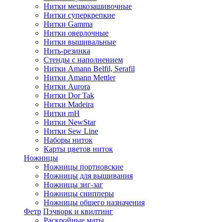
Нитки мешкозашивочные
Нитки суперкрепкие
Нитки Gamma
Нитки оверлочные
Нитки вышивальные
Нить-резинка
Стенды с наполнением
Нитки Amann Belfil, Serafil
Нитки Amann Mettler
Нитки Aurora
Нитки Dor Tak
Нитки Madeira
Нитки mH
Нитки NewStar
Нитки Sew Line
Наборы ниток
Карты цветов ниток
Ножницы
Ножницы портновские
Ножницы для вышивания
Ножницы зиг-заг
Ножницы снипперы
Ножницы общего назначения
Фетр
Пэчворк и квилтинг
Раскройные маты