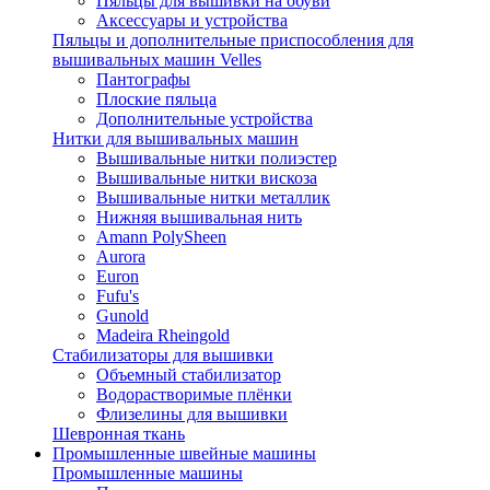
Пяльцы для вышивки на обуви
Аксессуары и устройства
Пяльцы и дополнительные приспособления для
вышивальных машин Velles
Пантографы
Плоские пяльца
Дополнительные устройства
Нитки для вышивальных машин
Вышивальные нитки полиэстер
Вышивальные нитки вискоза
Вышивальные нитки металлик
Нижняя вышивальная нить
Amann PolySheen
Aurora
Euron
Fufu's
Gunold
Madeira Rheingold
Стабилизаторы для вышивки
Объемный стабилизатор
Водорастворимые плёнки
Флизелины для вышивки
Шевронная ткань
Промышленные швейные машины
Промышленные машины