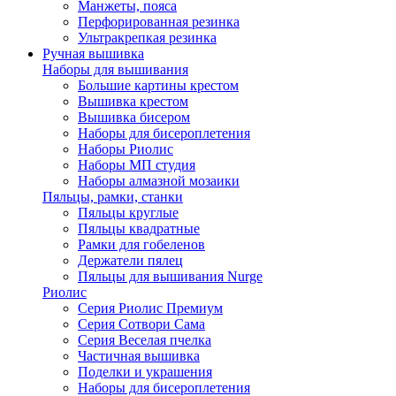
Манжеты, пояса
Перфорированная резинка
Ультракрепкая резинка
Ручная вышивка
Наборы для вышивания
Большие картины крестом
Вышивка крестом
Вышивка бисером
Наборы для бисероплетения
Наборы Риолис
Наборы МП студия
Наборы алмазной мозаики
Пяльцы, рамки, станки
Пяльцы круглые
Пяльцы квадратные
Рамки для гобеленов
Держатели пялец
Пяльцы для вышивания Nurge
Риолис
Серия Риолис Премиум
Серия Сотвори Сама
Серия Веселая пчелка
Частичная вышивка
Поделки и украшения
Наборы для бисероплетения