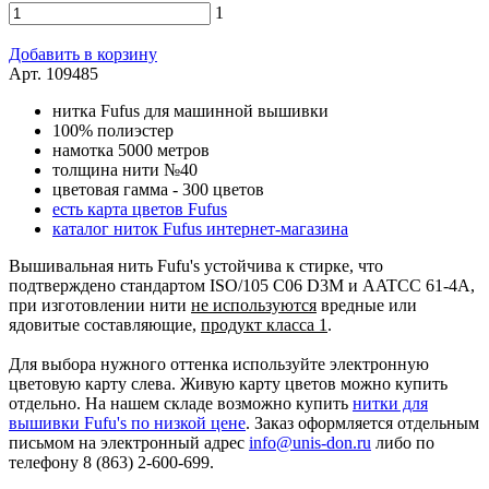
1
Добавить в корзину
Арт. 109485
нитка Fufus для машинной вышивки
100% полиэстер
намотка 5000 метров
толщина нити №40
цветовая гамма - 300 цветов
есть карта цветов Fufus
каталог ниток Fufus интернет-магазина
Вышивальная нить Fufu's устойчива к стирке, что
подтверждено стандартом ISO/105 C06 D3M и AATCC 61-4A,
при изготовлении нити
не используются
вредные или
ядовитые составляющие,
продукт класса 1
.
Для выбора нужного оттенка используйте электронную
цветовую карту слева. Живую карту цветов можно купить
отдельно. На нашем складе возможно купить
нитки для
вышивки Fufu's по низкой цене
. Заказ оформляется отдельным
письмом на электронный адрес
info@unis-don.ru
либо по
телефону 8 (863) 2-600-699.