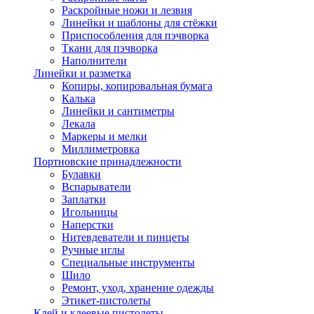
Раскройные ножи и лезвия
Линейки и шаблоны для стёжки
Приспособления для пэчворка
Ткани для пэчворка
Наполнители
Линейки и разметка
Копиры, копировальная бумага
Калька
Линейки и сантиметры
Лекала
Маркеры и мелки
Миллиметровка
Портновские принадлежности
Булавки
Вспарыватели
Заплатки
Игольницы
Наперстки
Нитевдеватели и пинцеты
Ручные иглы
Специальные инструменты
Шило
Ремонт, уход, хранение одежды
Этикет-пистолеты
Клей и клеевые пистолеты