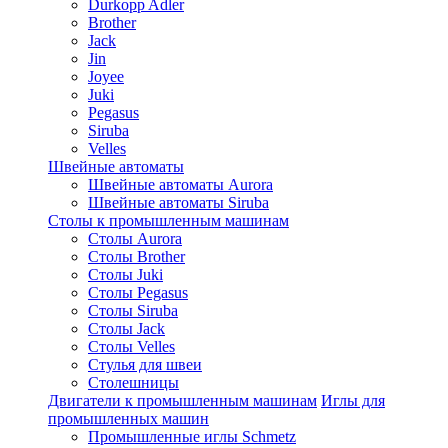
Durkopp Adler
Brother
Jack
Jin
Joyee
Juki
Pegasus
Siruba
Velles
Швейные автоматы
Швейные автоматы Aurora
Швейные автоматы Siruba
Столы к промышленным машинам
Столы Aurora
Столы Brother
Столы Juki
Столы Pegasus
Столы Siruba
Столы Jack
Столы Velles
Стулья для швеи
Столешницы
Двигатели к промышленным машинам
Иглы для
промышленных машин
Промышленные иглы Schmetz