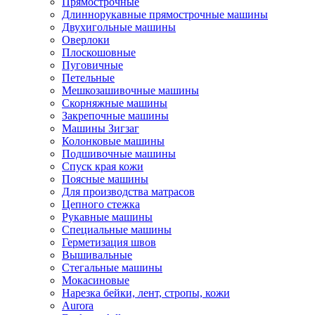
Прямострочные
Длиннорукавные прямострочные машины
Двухигольные машины
Оверлоки
Плоскошовные
Пуговичные
Петельные
Мешкозашивочные машины
Скорняжные машины
Закрепочные машины
Машины Зигзаг
Колонковые машины
Подшивочные машины
Спуск края кожи
Поясные машины
Для производства матрасов
Цепного стежка
Рукавные машины
Специальные машины
Герметизация швов
Вышивальные
Стегальные машины
Мокасиновые
Нарезка бейки, лент, стропы, кожи
Aurora