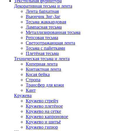
Текстильная фурнитура
Декоративная тесьма и лента
Лента бархатная
Вьюнчик Зиг-Заг
Тесьма жаккардовая
Лампасная тесьма
Металлизированная тесьма
Репсовая тесьма
Светоотражающая лента
Тесьма с пайетками
Плетёная тесьма
Техническая тесьма и лента
Киперная лента
Контактная лента
Косая бейка
Стропа
Трансфер для кожи
Кант
Кружева
Кружево стрейч
Кружево плетёное
Кружево на сетке
Кружево капроновое
Кружево и шитьё
Кружево гипюр