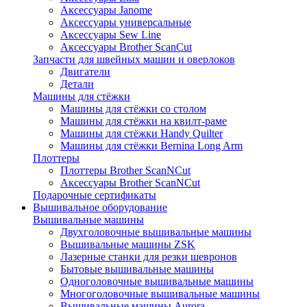
Аксессуары Janome
Аксессуары универсальные
Аксессуары Sew Line
Аксессуары Brother ScanCut
Запчасти для швейных машин и оверлоков
Двигатели
Детали
Машины для стёжки
Машины для стёжки со столом
Машины для стёжки на квилт-раме
Машины для стёжки Handy Quilter
Машины для стёжки Bernina Long Arm
Плоттеры
Плоттеры Brother ScanNCut
Аксессуары Brother ScanNCut
Подарочные сертификаты
Вышивальное оборудование
Вышивальные машины
Двухголовочные вышивальные машины
Вышивальные машины ZSK
Лазерные станки для резки шевронов
Бытовые вышивальные машины
Одноголовочные вышивальные машины
Многоголовочные вышивальные машины
Вышивальные машины Aurora