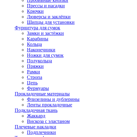
Пробивные кнопки
Прессы и насадки
Крючки
Люверсы и заклёпки
Щипцы для установки
Фурнитура для сумок
Замки и застёжки
Карабины
Кольца
Наконечники
Ножки для сумок
Полукольца
Пряжки
Рамки
Стропа
Цепь
Фермуары
Прокладочные материалы
Флизелины и дублерины
Ленты прокладочные
Подкладочная ткань
Жаккард
Вискоза с эластаном
Плечевые накладки
Подплечники