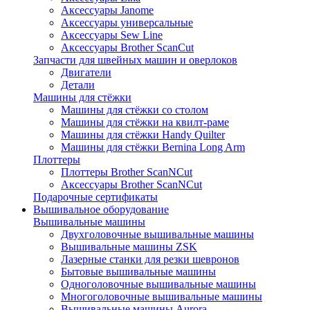
Аксессуары Janome
Аксессуары универсальные
Аксессуары Sew Line
Аксессуары Brother ScanCut
Запчасти для швейных машин и оверлоков
Двигатели
Детали
Машины для стёжки
Машины для стёжки со столом
Машины для стёжки на квилт-раме
Машины для стёжки Handy Quilter
Машины для стёжки Bernina Long Arm
Плоттеры
Плоттеры Brother ScanNCut
Аксессуары Brother ScanNCut
Подарочные сертификаты
Вышивальное оборудование
Вышивальные машины
Двухголовочные вышивальные машины
Вышивальные машины ZSK
Лазерные станки для резки шевронов
Бытовые вышивальные машины
Одноголовочные вышивальные машины
Многоголовочные вышивальные машины
Вышивальные машины Aurora