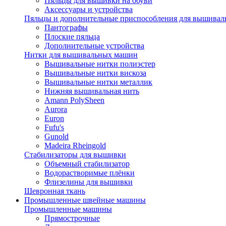
Пяльцы для вышивки на обуви
Аксессуары и устройства
Пяльцы и дополнительные приспособления для вышиваль
Пантографы
Плоские пяльца
Дополнительные устройства
Нитки для вышивальных машин
Вышивальные нитки полиэстер
Вышивальные нитки вискоза
Вышивальные нитки металлик
Нижняя вышивальная нить
Amann PolySheen
Aurora
Euron
Fufu's
Gunold
Madeira Rheingold
Стабилизаторы для вышивки
Объемный стабилизатор
Водорастворимые плёнки
Флизелины для вышивки
Шевронная ткань
Промышленные швейные машины
Промышленные машины
Прямострочные