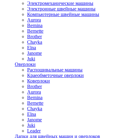
Электромеханические машины
Электронные швейные машины
Компьютерные швейные машины
Aurora
Bernina
Bernette
Brother
Chayka
Elna
Janome
Juki
Оверлоки
Распошивальные машины
Краеобметочные оверлоки
Коверлоки
Brother
Aurora
Bernina
Bernette
Chayka
Elna
Janome
Juki
Leader
Лапки для швейных машин и оверлоков