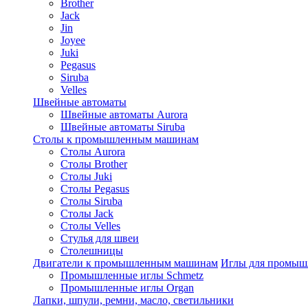
Brother
Jack
Jin
Joyee
Juki
Pegasus
Siruba
Velles
Швейные автоматы
Швейные автоматы Aurora
Швейные автоматы Siruba
Столы к промышленным машинам
Столы Aurora
Столы Brother
Столы Juki
Столы Pegasus
Столы Siruba
Столы Jack
Столы Velles
Стулья для швеи
Столешницы
Двигатели к промышленным машинам
Иглы для промы
Промышленные иглы Schmetz
Промышленные иглы Organ
Лапки, шпули, ремни, масло, светильники