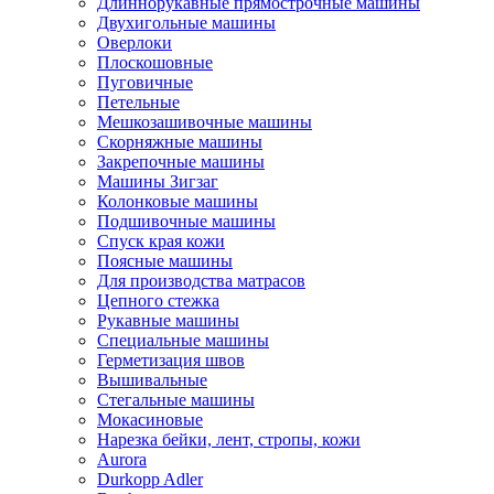
Длиннорукавные прямострочные машины
Двухигольные машины
Оверлоки
Плоскошовные
Пуговичные
Петельные
Мешкозашивочные машины
Скорняжные машины
Закрепочные машины
Машины Зигзаг
Колонковые машины
Подшивочные машины
Спуск края кожи
Поясные машины
Для производства матрасов
Цепного стежка
Рукавные машины
Специальные машины
Герметизация швов
Вышивальные
Стегальные машины
Мокасиновые
Нарезка бейки, лент, стропы, кожи
Aurora
Durkopp Adler