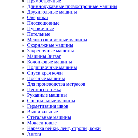
Прямострочные
Длиннорукавные прямострочные машины
Двухигольные машины
Оверлоки
Плоскошовные
Пуговичные
Петельные
Мешкозашивочные машины
Скорняжные машины
Закрепочные машины
Машины Зигзаг
Колонковые машины
Подшивочные машины
Спуск края кожи
Поясные машины
Для производства матрасов
Цепного стежка
Рукавные машины
Специальные машины
Герметизация швов
Вышивальные
Стегальные машины
Мокасиновые
Нарезка бейки, лент, стропы, кожи
Aurora