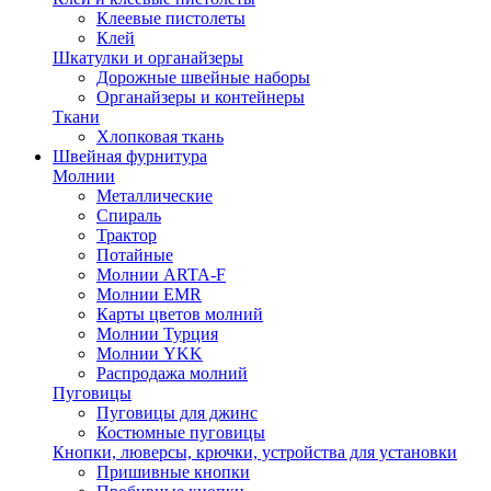
Клеевые пистолеты
Клей
Шкатулки и органайзеры
Дорожные швейные наборы
Органайзеры и контейнеры
Ткани
Хлопковая ткань
Швейная фурнитура
Молнии
Металлические
Спираль
Трактор
Потайные
Молнии ARTA-F
Молнии EMR
Карты цветов молний
Молнии Турция
Молнии YKK
Распродажа молний
Пуговицы
Пуговицы для джинс
Костюмные пуговицы
Кнопки, люверсы, крючки, устройства для установки
Пришивные кнопки