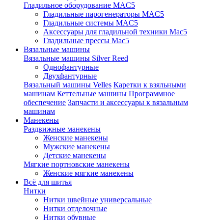
Гладильное оборудование MAC5
Гладильные парогенераторы MAC5
Гладильные системы MAC5
Аксессуары для гладильной техники Mac5
Гладильные прессы Mac5
Вязальные машины
Вязальные машины Silver Reed
Однофантурные
Двухфантурные
Вязальный машины Velles
Каретки к взяльными
машинам
Кеттельные машины
Программное
обеспечение
Запчасти и аксессуары к вязальным
машинам
Манекены
Раздвижные манекены
Женские манекены
Мужские манекены
Детские манекены
Мягкие портновские манекены
Женские мягкие манекены
Всё для шитья
Нитки
Нитки швейные универсальные
Нитки отделочные
Нитки обувные