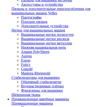
Пяльцы для вышивки на обуви
Аксессуары и устройства
Пяльцы и дополнительные приспособления для
вышивальных машин Velles
Пантографы
Плоские пяльца
Дополнительные устройства
Нитки для вышивальных машин
Вышивальные нитки полиэстер
Вышивальные нитки вискоза
Вышивальные нитки металлик
Нижняя вышивальная нить
Amann PolySheen
Aurora
Euron
Fufu's
Gunold
Madeira Rheingold
Стабилизаторы для вышивки
Объемный стабилизатор
Водорастворимые плёнки
Флизелины для вышивки
Шевронная ткань
Промышленные швейные машины
Промышленные машины