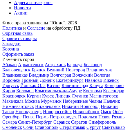
Адреса и телефоны
Новости
Акции
© все права защищены “Юнис”, 2026
Политика
и
Согласие
на обработку ПД
Обратная связь
Сравнить товары
Закладки
Корзина
Оформить заказ
Изменить город
Абакан
Архангельск
Астрахань
Барнаул
Белгород
Благовещенск
Брянск
Великий Новгород
Владивосток
Владикавказ
Владимир
Волгоград
Волжский
Вологда
Воронеж
Грозный
Донецк
Екатеринбург
Иваново
Ижевск
Иркутск
Йошкар-Ола
Казань
Калининград
Калуга
Кемерово
Киров
Коломна
Комсомольск-на-Амуре
Кострома
Краснодар
Красноярск
Курган
Курск
Липецк
Луганск
Магнитогорск
Махачкала
Москва
Мурманск
Набережные Челны
Нальчик
Нижневартовск
Нижнекамск
Нижний Новгород
Нижний
Тагил
Новокузнецк
Новороссийск
Новосибирск
Омск
Орёл
Оренбург
Пенза
Пермь
Петрозаводск
Подольск
Псков
Рязань
Самара
Санкт-Петербург
Саранск
Саратов
Симферополь
Смоленск
Сочи
Ставрополь
Стерлитамак
Сургут
Сыктывкар