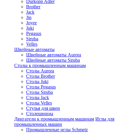
Durkopp Adler
Brother
Jack
Jin
Joyee
Juki
Pegasus
Siruba
Velles
Швейные автоматы
Швейные автоматы Aurora
Швейные автоматы Siruba
Столы к промышленным машинам
Столы Aurora
Столы Brother
Столы Juki
Столы Pegasus
Столы Siruba
Столы Jack
Столы Velles
Стулья для швеи
Столешницы
Двигатели к промышленным машинам
Иглы для
промышленных машин
Промышленные иглы Schmetz