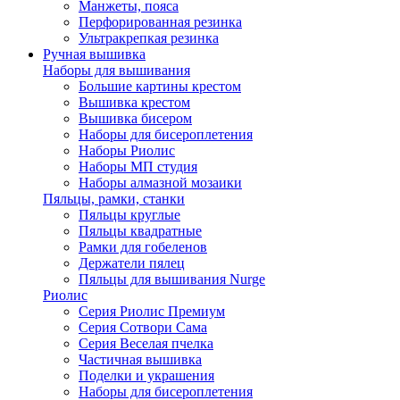
Манжеты, пояса
Перфорированная резинка
Ультракрепкая резинка
Ручная вышивка
Наборы для вышивания
Большие картины крестом
Вышивка крестом
Вышивка бисером
Наборы для бисероплетения
Наборы Риолис
Наборы МП студия
Наборы алмазной мозаики
Пяльцы, рамки, станки
Пяльцы круглые
Пяльцы квадратные
Рамки для гобеленов
Держатели пялец
Пяльцы для вышивания Nurge
Риолис
Серия Риолис Премиум
Серия Сотвори Сама
Серия Веселая пчелка
Частичная вышивка
Поделки и украшения
Наборы для бисероплетения