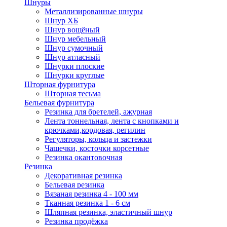
Шнуры
Металлизированные шнуры
Шнур ХБ
Шнур вощёный
Шнур мебельный
Шнур сумочный
Шнур атласный
Шнурки плоские
Шнурки круглые
Шторная фурнитура
Шторная тесьма
Бельевая фурнитура
Резинка для бретелей, ажурная
Лента тоннельная, лента с кнопками и
крючками,кордовая, регилин
Регуляторы, кольца и застежки
Чашечки, косточки корсетные
Резинка окантовочная
Резинка
Декоративная резинка
Бельевая резинка
Вязаная резинка 4 - 100 мм
Тканная резинка 1 - 6 см
Шляпная резинка, эластичный шнур
Резинка продёжка