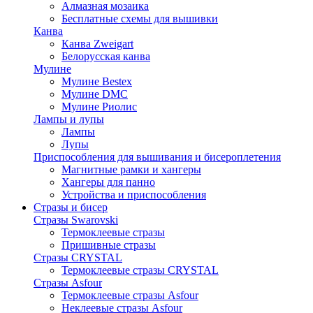
Алмазная мозаика
Бесплатные схемы для вышивки
Канва
Канва Zweigart
Белорусская канва
Мулине
Мулине Bestex
Мулине DMC
Мулине Риолис
Лампы и лупы
Лампы
Лупы
Приспособления для вышивания и бисероплетения
Магнитные рамки и хангеры
Хангеры для панно
Устройства и приспособления
Стразы и бисер
Стразы Swarovski
Термоклеевые стразы
Пришивные стразы
Стразы CRYSTAL
Термоклеевые стразы CRYSTAL
Стразы Asfour
Термоклеевые стразы Asfour
Неклеевые стразы Asfour