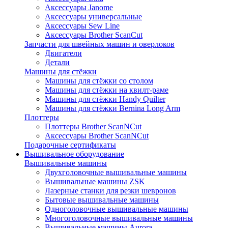
Аксессуары Janome
Аксессуары универсальные
Аксессуары Sew Line
Аксессуары Brother ScanCut
Запчасти для швейных машин и оверлоков
Двигатели
Детали
Машины для стёжки
Машины для стёжки со столом
Машины для стёжки на квилт-раме
Машины для стёжки Handy Quilter
Машины для стёжки Bernina Long Arm
Плоттеры
Плоттеры Brother ScanNCut
Аксессуары Brother ScanNCut
Подарочные сертификаты
Вышивальное оборудование
Вышивальные машины
Двухголовочные вышивальные машины
Вышивальные машины ZSK
Лазерные станки для резки шевронов
Бытовые вышивальные машины
Одноголовочные вышивальные машины
Многоголовочные вышивальные машины
Вышивальные машины Aurora