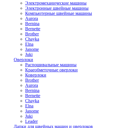
Электромеханические машины
Электронные швейные машины
Компьютерные швейные машины
Aurora
Bernina
Bernette
Brother
Chayka
Elna
Janome
Juki
Оверлоки
Распошивальные машины
Краеобметочные оверлоки
Коверлоки
Brother
Aurora
Bernina
Bernette
Chayka
Elna
Janome
Juki
Leader
Лапки для швейных машин и оверлоков