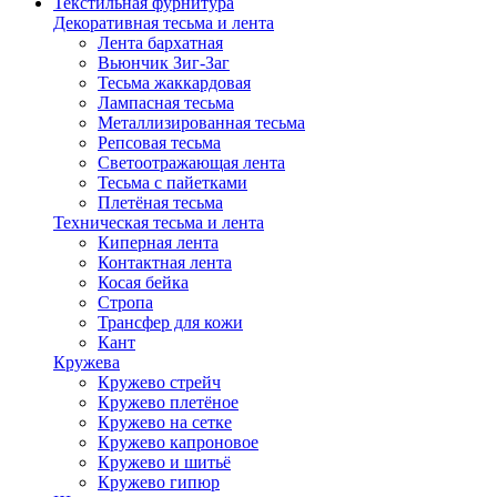
Текстильная фурнитура
Декоративная тесьма и лента
Лента бархатная
Вьюнчик Зиг-Заг
Тесьма жаккардовая
Лампасная тесьма
Металлизированная тесьма
Репсовая тесьма
Светоотражающая лента
Тесьма с пайетками
Плетёная тесьма
Техническая тесьма и лента
Киперная лента
Контактная лента
Косая бейка
Стропа
Трансфер для кожи
Кант
Кружева
Кружево стрейч
Кружево плетёное
Кружево на сетке
Кружево капроновое
Кружево и шитьё
Кружево гипюр