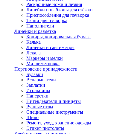
Раскройные ножи и лезвия
Линейки и шаблоны для стёжки
Приспособления для пэчворка
Ткани для пэчворка
Наполнители
Линейки и разметка
Копиры, копировальная бумага
Калька
Линейки и сантиметры
Лекала
Маркеры и мелки
Миллиметровка
Портновские принадлежности
Булавки
Вспарыватели
Заплатки
Игольницы
Наперстки
Нитевдеватели и пинцеты
Ручные иглы
Специальные инструменты
Шило
Ремонт, уход, хранение одежды
Этикет-пистолеты
Клей и клеевые пистолеты