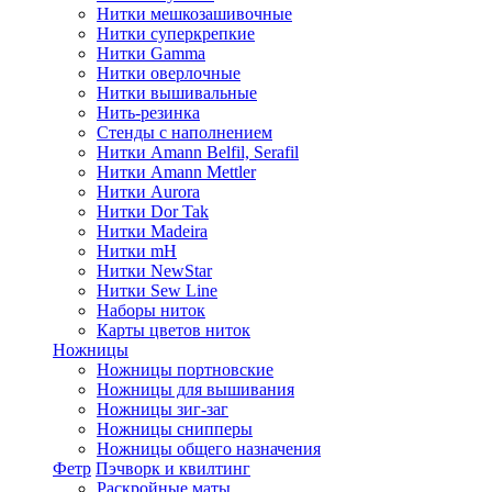
Нитки мешкозашивочные
Нитки суперкрепкие
Нитки Gamma
Нитки оверлочные
Нитки вышивальные
Нить-резинка
Стенды с наполнением
Нитки Amann Belfil, Serafil
Нитки Amann Mettler
Нитки Aurora
Нитки Dor Tak
Нитки Madeira
Нитки mH
Нитки NewStar
Нитки Sew Line
Наборы ниток
Карты цветов ниток
Ножницы
Ножницы портновские
Ножницы для вышивания
Ножницы зиг-заг
Ножницы снипперы
Ножницы общего назначения
Фетр
Пэчворк и квилтинг
Раскройные маты