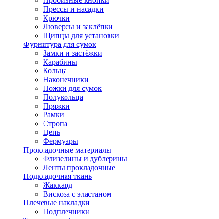
Пробивные кнопки
Прессы и насадки
Крючки
Люверсы и заклёпки
Щипцы для установки
Фурнитура для сумок
Замки и застёжки
Карабины
Кольца
Наконечники
Ножки для сумок
Полукольца
Пряжки
Рамки
Стропа
Цепь
Фермуары
Прокладочные материалы
Флизелины и дублерины
Ленты прокладочные
Подкладочная ткань
Жаккард
Вискоза с эластаном
Плечевые накладки
Подплечники