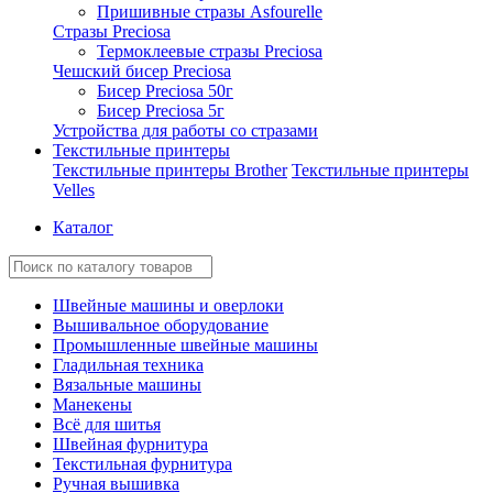
Пришивные стразы Asfourelle
Стразы Preciosa
Термоклеевые стразы Preciosa
Чешский бисер Preciosa
Бисер Preciosa 50г
Бисер Preciosa 5г
Устройства для работы со стразами
Текстильные принтеры
Текстильные принтеры Brother
Текстильные принтеры
Velles
Каталог
Швейные машины и оверлоки
Вышивальное оборудование
Промышленные швейные машины
Гладильная техника
Вязальные машины
Манекены
Всё для шитья
Швейная фурнитура
Текстильная фурнитура
Ручная вышивка