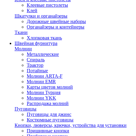
Клеевые пистолеты
Клей
Шкатулки и органайзеры
Дорожные швейные наборы
Органайзеры и контейнеры
Ткани
Хлопковая ткань
Швейная фурнитура
Молнии
Металлические
Спираль
Трактор
Потайные
Молнии ARTA-F
Молнии EMR
Карты цветов молний
Молнии Турция
Молнии YKK
Распродажа молний
Пуговицы
Пуговицы для джинс
Костюмные пуговицы
Кнопки, люверсы, крючки, устройства для установки
Пришивные кнопки