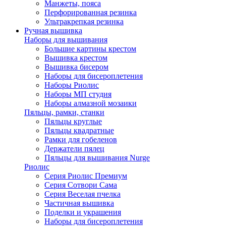
Манжеты, пояса
Перфорированная резинка
Ультракрепкая резинка
Ручная вышивка
Наборы для вышивания
Большие картины крестом
Вышивка крестом
Вышивка бисером
Наборы для бисероплетения
Наборы Риолис
Наборы МП студия
Наборы алмазной мозаики
Пяльцы, рамки, станки
Пяльцы круглые
Пяльцы квадратные
Рамки для гобеленов
Держатели пялец
Пяльцы для вышивания Nurge
Риолис
Серия Риолис Премиум
Серия Сотвори Сама
Серия Веселая пчелка
Частичная вышивка
Поделки и украшения
Наборы для бисероплетения