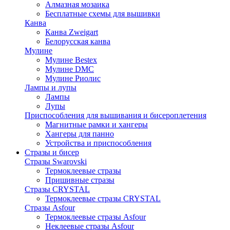
Алмазная мозаика
Бесплатные схемы для вышивки
Канва
Канва Zweigart
Белорусская канва
Мулине
Мулине Bestex
Мулине DMC
Мулине Риолис
Лампы и лупы
Лампы
Лупы
Приспособления для вышивания и бисероплетения
Магнитные рамки и хангеры
Хангеры для панно
Устройства и приспособления
Стразы и бисер
Стразы Swarovski
Термоклеевые стразы
Пришивные стразы
Стразы CRYSTAL
Термоклеевые стразы CRYSTAL
Стразы Asfour
Термоклеевые стразы Asfour
Неклеевые стразы Asfour