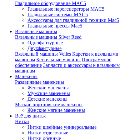
Гладильное оборудование MAC5
Гладильные парогенераторы MAC5
Гладильные системы MAC5
Аксессуары для гладильной техники Mac5
Гладильные прессы Mac5
Вязальные машины
Вязальные машины Silver Reed
Однофантурные
Двухфантурные
Вязальный машины Velles
Каретки к взяльными
машинам
Кеттельные машины
Программное
обеспечение
Запчасти и аксессуары к вязальным
машинам
Манекены
Раздвижные манекены
Женские манекены
Мужские манекены
Детские манекены
Мягкие портновские манекены
Женские мягкие манекены
Всё для шитья
Нитки
Нитки швейные универсальные
Нитки отделочные
Нитки обувные