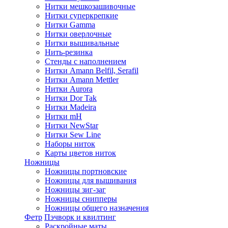
Нитки мешкозашивочные
Нитки суперкрепкие
Нитки Gamma
Нитки оверлочные
Нитки вышивальные
Нить-резинка
Стенды с наполнением
Нитки Amann Belfil, Serafil
Нитки Amann Mettler
Нитки Aurora
Нитки Dor Tak
Нитки Madeira
Нитки mH
Нитки NewStar
Нитки Sew Line
Наборы ниток
Карты цветов ниток
Ножницы
Ножницы портновские
Ножницы для вышивания
Ножницы зиг-заг
Ножницы снипперы
Ножницы общего назначения
Фетр
Пэчворк и квилтинг
Раскройные маты