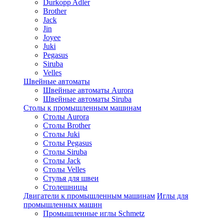
Durkopp Adler
Brother
Jack
Jin
Joyee
Juki
Pegasus
Siruba
Velles
Швейные автоматы
Швейные автоматы Aurora
Швейные автоматы Siruba
Столы к промышленным машинам
Столы Aurora
Столы Brother
Столы Juki
Столы Pegasus
Столы Siruba
Столы Jack
Столы Velles
Стулья для швеи
Столешницы
Двигатели к промышленным машинам
Иглы для
промышленных машин
Промышленные иглы Schmetz