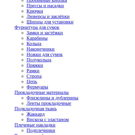
Пробивные кнопки
Прессы и насадки
Крючки
Люверсы и заклёпки
Щипцы для установки
Фурнитура для сумок
Замки и застёжки
Карабины
Кольца
Наконечники
Ножки для сумок
Полукольца
Пряжки
Рамки
Стропа
Цепь
Фермуары
Прокладочные материалы
Флизелины и дублерины
Ленты прокладочные
Подкладочная ткань
Жаккард
Вискоза с эластаном
Плечевые накладки
Подплечники