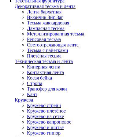
Текстильная фурнитура
Декоративная тесьма и лента
Лента бархатная
Вьюнчик Зиг-Заг
Тесьма жаккардовая
Лампасная тесьма
Металлизированная тесьма
Репсовая тесьма
Светоотражающая лента
Тесьма с пайетками
Плетёная тесьма
Техническая тесьма и лента
Киперная лента
Контактная лента
Косая бейка
Стропа
Трансфер для кожи
Кант
Кружева
Кружево стрейч
Кружево плетёное
Кружево на сетке
Кружево капроновое
Кружево и шитьё
Кружево гипюр