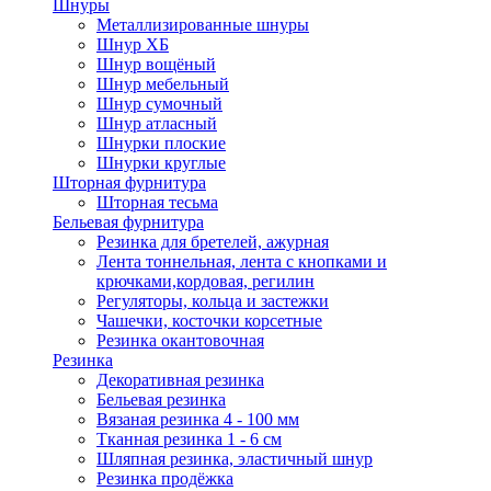
Шнуры
Металлизированные шнуры
Шнур ХБ
Шнур вощёный
Шнур мебельный
Шнур сумочный
Шнур атласный
Шнурки плоские
Шнурки круглые
Шторная фурнитура
Шторная тесьма
Бельевая фурнитура
Резинка для бретелей, ажурная
Лента тоннельная, лента с кнопками и
крючками,кордовая, регилин
Регуляторы, кольца и застежки
Чашечки, косточки корсетные
Резинка окантовочная
Резинка
Декоративная резинка
Бельевая резинка
Вязаная резинка 4 - 100 мм
Тканная резинка 1 - 6 см
Шляпная резинка, эластичный шнур
Резинка продёжка