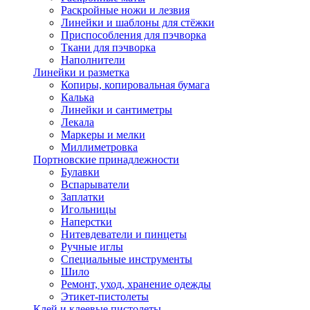
Раскройные ножи и лезвия
Линейки и шаблоны для стёжки
Приспособления для пэчворка
Ткани для пэчворка
Наполнители
Линейки и разметка
Копиры, копировальная бумага
Калька
Линейки и сантиметры
Лекала
Маркеры и мелки
Миллиметровка
Портновские принадлежности
Булавки
Вспарыватели
Заплатки
Игольницы
Наперстки
Нитевдеватели и пинцеты
Ручные иглы
Специальные инструменты
Шило
Ремонт, уход, хранение одежды
Этикет-пистолеты
Клей и клеевые пистолеты