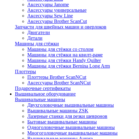
Аксессуары Janome
Аксессуары универсальные
Аксессуары Sew Line
Аксессуары Brother ScanCut
Запчасти для швейных машин и оверлоков
Двигатели
Детали
Машины для стёжки
Машины для стёжки со столом
Машины для стёжки на квилт-раме
Машины для стёжки Handy Quilter
Машины для стёжки Bernina Long Arm
Плоттеры
Плоттеры Brother ScanNCut
Аксессуары Brother ScanNCut
Подарочные сертификаты
Вышивальное оборудование
Вышивальные машины
Двухголовочные вышивальные машины
Вышивальные машины ZSK
Лазерные станки для резки шевронов
Бытовые вышивальные машины
Одноголовочные вышивальные машины
Многоголовочные вышивальные машины
Вышивальные машины Aurora