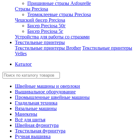
Пришивные стразы Asfourelle
Стразы Preciosa
Термоклеевые стразы Preciosa
Чешский бисер Preciosa
Бисер Preciosa 50г
Бисер Preciosa 5г
Устройства для работы со стразами
Текстильные принтеры
Текстильные принтеры Brother
Текстильные принтеры
Velles
Каталог
Швейные машины и оверлоки
Вышивальное оборудование
Промышленные швейные машины
Гладильная техника
Вязальные машины
Манекены
Всё для шитья
Швейная фурнитура
Текстильная фурнитура
Ручная вышивка