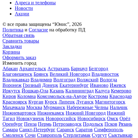
Адреса и телефоны
Новости
Акции
© все права защищены “Юнис”, 2026
Политика
и
Согласие
на обработку ПД
Обратная связь
Сравнить товары
Закладки
Корзина
Оформить заказ
Изменить город
Абакан
Архангельск
Астрахань
Барнаул
Белгород
Благовещенск
Брянск
Великий Новгород
Владивосток
Владикавказ
Владимир
Волгоград
Волжский
Вологда
Воронеж
Грозный
Донецк
Екатеринбург
Иваново
Ижевск
Иркутск
Йошкар-Ола
Казань
Калининград
Калуга
Кемерово
Киров
Коломна
Комсомольск-на-Амуре
Кострома
Краснодар
Красноярск
Курган
Курск
Липецк
Луганск
Магнитогорск
Махачкала
Москва
Мурманск
Набережные Челны
Нальчик
Нижневартовск
Нижнекамск
Нижний Новгород
Нижний
Тагил
Новокузнецк
Новороссийск
Новосибирск
Омск
Орёл
Оренбург
Пенза
Пермь
Петрозаводск
Подольск
Псков
Рязань
Самара
Санкт-Петербург
Саранск
Саратов
Симферополь
Смоленск
Сочи
Ставрополь
Стерлитамак
Сургут
Сыктывкар