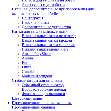
Пяльцы для вышивки на обуви
Аксессуары и устройства
Пяльцы и дополнительные приспособления для
вышивальных машин Velles
Пантографы
Плоские пяльца
Дополнительные устройства
Нитки для вышивальных машин
Вышивальные нитки полиэстер
Вышивальные нитки вискоза
Вышивальные нитки металлик
Нижняя вышивальная нить
Amann PolySheen
Aurora
Euron
Fufu's
Gunold
Madeira Rheingold
Стабилизаторы для вышивки
Объемный стабилизатор
Водорастворимые плёнки
Флизелины для вышивки
Шевронная ткань
Промышленные швейные машины
Промышленные машины