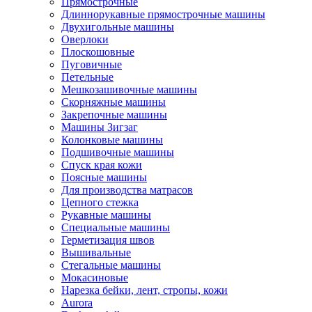
Прямострочные
Длиннорукавные прямострочные машины
Двухигольные машины
Оверлоки
Плоскошовные
Пуговичные
Петельные
Мешкозашивочные машины
Скорняжные машины
Закрепочные машины
Машины Зигзаг
Колонковые машины
Подшивочные машины
Спуск края кожи
Поясные машины
Для производства матрасов
Цепного стежка
Рукавные машины
Специальные машины
Герметизация швов
Вышивальные
Стегальные машины
Мокасиновые
Нарезка бейки, лент, стропы, кожи
Aurora