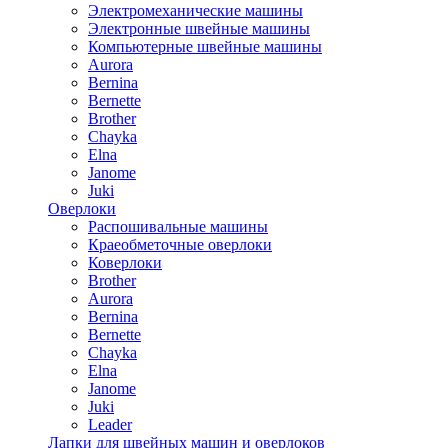
Электромеханические машины
Электронные швейные машины
Компьютерные швейные машины
Aurora
Bernina
Bernette
Brother
Chayka
Elna
Janome
Juki
Оверлоки
Распошивальные машины
Краеобметочные оверлоки
Коверлоки
Brother
Aurora
Bernina
Bernette
Chayka
Elna
Janome
Juki
Leader
Лапки для швейных машин и оверлоков