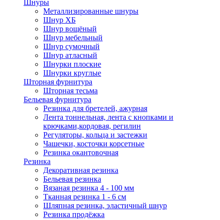
Шнуры
Металлизированные шнуры
Шнур ХБ
Шнур вощёный
Шнур мебельный
Шнур сумочный
Шнур атласный
Шнурки плоские
Шнурки круглые
Шторная фурнитура
Шторная тесьма
Бельевая фурнитура
Резинка для бретелей, ажурная
Лента тоннельная, лента с кнопками и
крючками,кордовая, регилин
Регуляторы, кольца и застежки
Чашечки, косточки корсетные
Резинка окантовочная
Резинка
Декоративная резинка
Бельевая резинка
Вязаная резинка 4 - 100 мм
Тканная резинка 1 - 6 см
Шляпная резинка, эластичный шнур
Резинка продёжка