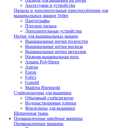
Пяльцы для вышивки на обуви
Аксессуары и устройства
Пяльцы и дополнительные приспособления для
вышивальных машин Velles
Пантографы
Плоские пяльца
Дополнительные устройства
Нитки для вышивальных машин
Вышивальные нитки полиэстер
Вышивальные нитки вискоза
Вышивальные нитки металлик
Нижняя вышивальная нить
Amann PolySheen
Aurora
Euron
Fufu's
Gunold
Madeira Rheingold
Стабилизаторы для вышивки
Объемный стабилизатор
Водорастворимые плёнки
Флизелины для вышивки
Шевронная ткань
Промышленные швейные машины
Промышленные машины