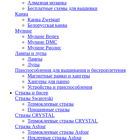
Алмазная мозаика
Бесплатные схемы для вышивки
Канва
Канва Zweigart
Белорусская канва
Мулине
Мулине Bestex
Мулине DMC
Мулине Риолис
Лампы и лупы
Лампы
Лупы
Приспособления для вышивания и бисероплетения
Магнитные рамки и хангеры
Хангеры для панно
Устройства и приспособления
Стразы и бисер
Стразы Swarovski
Термоклеевые стразы
Пришивные стразы
Стразы CRYSTAL
Термоклеевые стразы CRYSTAL
Стразы Asfour
Термоклеевые стразы Asfour
Неклеевые стразы Asfour