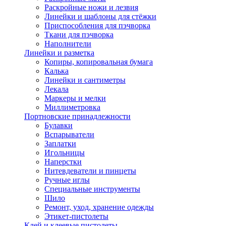
Раскройные ножи и лезвия
Линейки и шаблоны для стёжки
Приспособления для пэчворка
Ткани для пэчворка
Наполнители
Линейки и разметка
Копиры, копировальная бумага
Калька
Линейки и сантиметры
Лекала
Маркеры и мелки
Миллиметровка
Портновские принадлежности
Булавки
Вспарыватели
Заплатки
Игольницы
Наперстки
Нитевдеватели и пинцеты
Ручные иглы
Специальные инструменты
Шило
Ремонт, уход, хранение одежды
Этикет-пистолеты
Клей и клеевые пистолеты