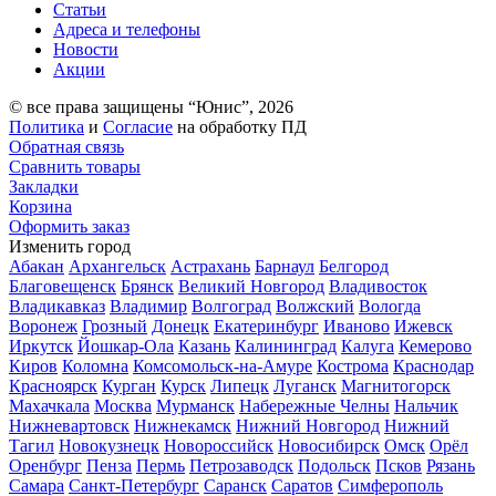
Статьи
Адреса и телефоны
Новости
Акции
© все права защищены “Юнис”, 2026
Политика
и
Согласие
на обработку ПД
Обратная связь
Сравнить товары
Закладки
Корзина
Оформить заказ
Изменить город
Абакан
Архангельск
Астрахань
Барнаул
Белгород
Благовещенск
Брянск
Великий Новгород
Владивосток
Владикавказ
Владимир
Волгоград
Волжский
Вологда
Воронеж
Грозный
Донецк
Екатеринбург
Иваново
Ижевск
Иркутск
Йошкар-Ола
Казань
Калининград
Калуга
Кемерово
Киров
Коломна
Комсомольск-на-Амуре
Кострома
Краснодар
Красноярск
Курган
Курск
Липецк
Луганск
Магнитогорск
Махачкала
Москва
Мурманск
Набережные Челны
Нальчик
Нижневартовск
Нижнекамск
Нижний Новгород
Нижний
Тагил
Новокузнецк
Новороссийск
Новосибирск
Омск
Орёл
Оренбург
Пенза
Пермь
Петрозаводск
Подольск
Псков
Рязань
Самара
Санкт-Петербург
Саранск
Саратов
Симферополь