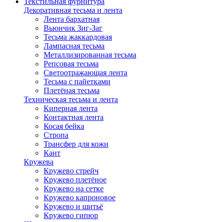
Текстильная фурнитура
Декоративная тесьма и лента
Лента бархатная
Вьюнчик Зиг-Заг
Тесьма жаккардовая
Лампасная тесьма
Металлизированная тесьма
Репсовая тесьма
Светоотражающая лента
Тесьма с пайетками
Плетёная тесьма
Техническая тесьма и лента
Киперная лента
Контактная лента
Косая бейка
Стропа
Трансфер для кожи
Кант
Кружева
Кружево стрейч
Кружево плетёное
Кружево на сетке
Кружево капроновое
Кружево и шитьё
Кружево гипюр