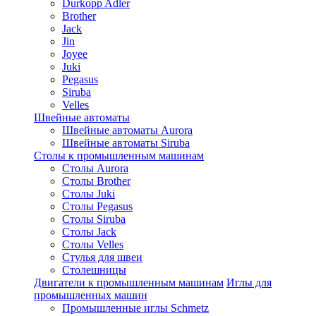
Durkopp Adler
Brother
Jack
Jin
Joyee
Juki
Pegasus
Siruba
Velles
Швейные автоматы
Швейные автоматы Aurora
Швейные автоматы Siruba
Столы к промышленным машинам
Столы Aurora
Столы Brother
Столы Juki
Столы Pegasus
Столы Siruba
Столы Jack
Столы Velles
Стулья для швеи
Столешницы
Двигатели к промышленным машинам
Иглы для
промышленных машин
Промышленные иглы Schmetz