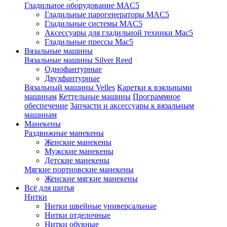
Гладильное оборудование MAC5
Гладильные парогенераторы MAC5
Гладильные системы MAC5
Аксессуары для гладильной техники Mac5
Гладильные прессы Mac5
Вязальные машины
Вязальные машины Silver Reed
Однофантурные
Двухфантурные
Вязальный машины Velles
Каретки к взяльными
машинам
Кеттельные машины
Программное
обеспечение
Запчасти и аксессуары к вязальным
машинам
Манекены
Раздвижные манекены
Женские манекены
Мужские манекены
Детские манекены
Мягкие портновские манекены
Женские мягкие манекены
Всё для шитья
Нитки
Нитки швейные универсальные
Нитки отделочные
Нитки обувные