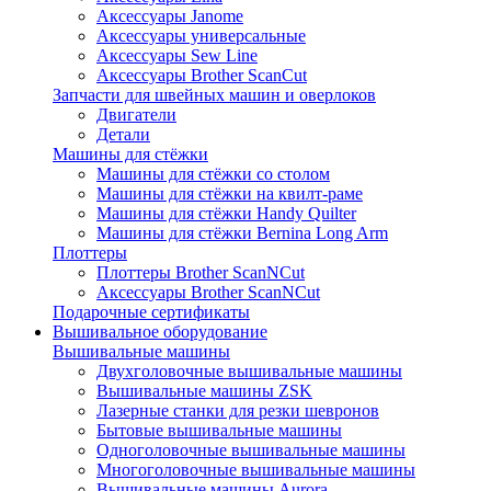
Аксессуары Janome
Аксессуары универсальные
Аксессуары Sew Line
Аксессуары Brother ScanCut
Запчасти для швейных машин и оверлоков
Двигатели
Детали
Машины для стёжки
Машины для стёжки со столом
Машины для стёжки на квилт-раме
Машины для стёжки Handy Quilter
Машины для стёжки Bernina Long Arm
Плоттеры
Плоттеры Brother ScanNCut
Аксессуары Brother ScanNCut
Подарочные сертификаты
Вышивальное оборудование
Вышивальные машины
Двухголовочные вышивальные машины
Вышивальные машины ZSK
Лазерные станки для резки шевронов
Бытовые вышивальные машины
Одноголовочные вышивальные машины
Многоголовочные вышивальные машины
Вышивальные машины Aurora