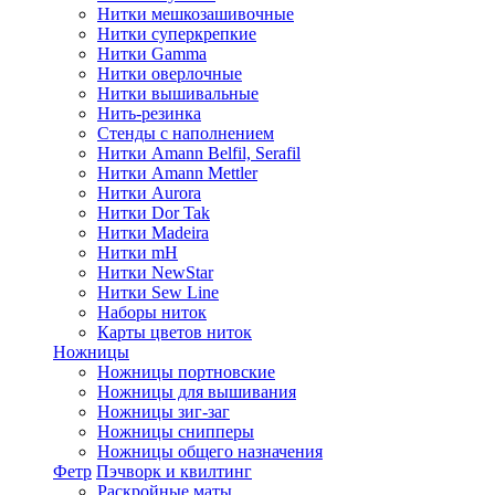
Нитки мешкозашивочные
Нитки суперкрепкие
Нитки Gamma
Нитки оверлочные
Нитки вышивальные
Нить-резинка
Стенды с наполнением
Нитки Amann Belfil, Serafil
Нитки Amann Mettler
Нитки Aurora
Нитки Dor Tak
Нитки Madeira
Нитки mH
Нитки NewStar
Нитки Sew Line
Наборы ниток
Карты цветов ниток
Ножницы
Ножницы портновские
Ножницы для вышивания
Ножницы зиг-заг
Ножницы снипперы
Ножницы общего назначения
Фетр
Пэчворк и квилтинг
Раскройные маты