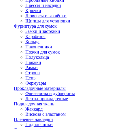
Пробивные кнопки
Прессы и насадки
Крючки
Люверсы и заклёпки
Щипцы для установки
Фурнитура для сумок
Замки и застёжки
Карабины
Кольца
Наконечники
Ножки для сумок
Полукольца
Пряжки
Рамки
Стропа
Цепь
Фермуары
Прокладочные материалы
Флизелины и дублерины
Ленты прокладочные
Подкладочная ткань
Жаккард
Вискоза с эластаном
Плечевые накладки
Подплечники