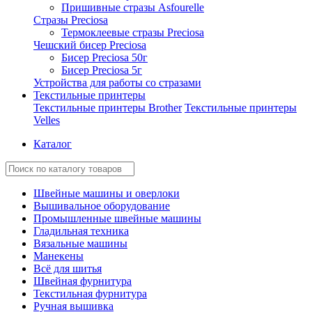
Пришивные стразы Asfourelle
Стразы Preciosa
Термоклеевые стразы Preciosa
Чешский бисер Preciosa
Бисер Preciosa 50г
Бисер Preciosa 5г
Устройства для работы со стразами
Текстильные принтеры
Текстильные принтеры Brother
Текстильные принтеры
Velles
Каталог
Швейные машины и оверлоки
Вышивальное оборудование
Промышленные швейные машины
Гладильная техника
Вязальные машины
Манекены
Всё для шитья
Швейная фурнитура
Текстильная фурнитура
Ручная вышивка