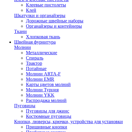
Клеевые пистолеты
Клей
Шкатулки и органайзеры
Дорожные швейные наборы
Органайзеры и контейнеры
Ткани
Хлопковая ткань
Швейная фурнитура
Молнии
Металлические
Спираль
Трактор
Потайные
Молнии ARTA-F
Молнии EMR
Карты цветов молний
Молнии Турция
Молнии YKK
Распродажа молний
Пуговицы
Пуговицы для джинс
Костюмные пуговицы
Кнопки, люверсы, крючки, устройства для установки
Пришивные кнопки