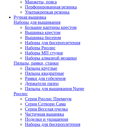
Манжеты, пояса
Перфорированная резинка
Ультракрепкая резинка
Ручная вышивка
Наборы для вышивания
Большие картины крестом
Вышивка крестом
Вышивка бисером
Наборы для бисероплетения
Наборы Риолис
Наборы МП студия
Наборы алмазной мозаики
Пяльцы, рамки, станки
Пяльцы круглые
Пяльцы квадратные
Рамки для гобеленов
Держатели пялец
Пяльцы для вышивания Nurge
Риолис
Серия Риолис Премиум
Серия Сотвори Сама
Серия Веселая пчелка
Частичная вышивка
Поделки и украшения
Наборы для бисероплетения