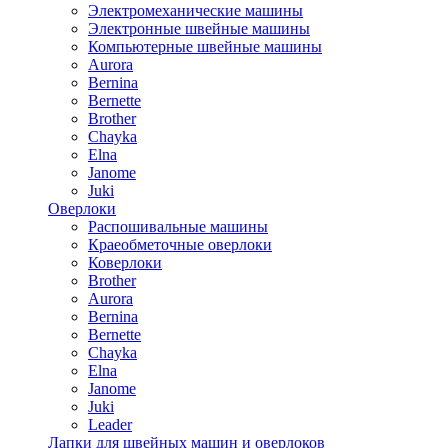
Электромеханические машины
Электронные швейные машины
Компьютерные швейные машины
Aurora
Bernina
Bernette
Brother
Chayka
Elna
Janome
Juki
Оверлоки
Распошивальные машины
Краеобметочные оверлоки
Коверлоки
Brother
Aurora
Bernina
Bernette
Chayka
Elna
Janome
Juki
Leader
Лапки для швейных машин и оверлоков