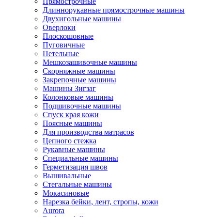
Прямострочные
Длиннорукавные прямострочные машины
Двухигольные машины
Оверлоки
Плоскошовные
Пуговичные
Петельные
Мешкозашивочные машины
Скорняжные машины
Закрепочные машины
Машины Зигзаг
Колонковые машины
Подшивочные машины
Спуск края кожи
Поясные машины
Для производства матрасов
Цепного стежка
Рукавные машины
Специальные машины
Герметизация швов
Вышивальные
Стегальные машины
Мокасиновые
Нарезка бейки, лент, стропы, кожи
Aurora