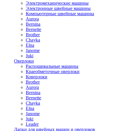
Электромеханические машины
Электронные швейные машины
Компьютерные швейные машины
Aurora
Bernina
Bernette
Brother
Chayka
Elna
Janome
Juki
Оверлоки
Распошивальные машины
Краеобметочные оверлоки
Коверлоки
Brother
Aurora
Bernina
Bernette
Chayka
Elna
Janome
Juki
Leader
Лапки для швейных машин и оверлоков