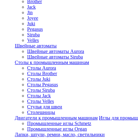
Brother
Jack
Jin
Joyee
Juki
Pegasus
Siruba
Velles
Швейные автоматы
Швейные автоматы Aurora
Швейные автоматы Siruba
Столы к промышленным машинам
Столы Aurora
Столы Brother
Столы Juki
Столы Pegasus
Столы Siruba
Столы Jack
Столы Velles
Стулья для швеи
Столешницы
Двигатели к промышленным машинам
Иглы для промы
Промышленные иглы Schmetz
Промышленные иглы Organ
Лапки, шпули, ремни, масло, светильники