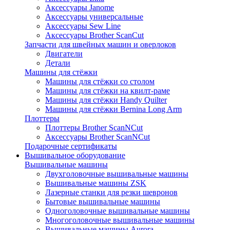
Аксессуары Janome
Аксессуары универсальные
Аксессуары Sew Line
Аксессуары Brother ScanCut
Запчасти для швейных машин и оверлоков
Двигатели
Детали
Машины для стёжки
Машины для стёжки со столом
Машины для стёжки на квилт-раме
Машины для стёжки Handy Quilter
Машины для стёжки Bernina Long Arm
Плоттеры
Плоттеры Brother ScanNCut
Аксессуары Brother ScanNCut
Подарочные сертификаты
Вышивальное оборудование
Вышивальные машины
Двухголовочные вышивальные машины
Вышивальные машины ZSK
Лазерные станки для резки шевронов
Бытовые вышивальные машины
Одноголовочные вышивальные машины
Многоголовочные вышивальные машины
Вышивальные машины Aurora