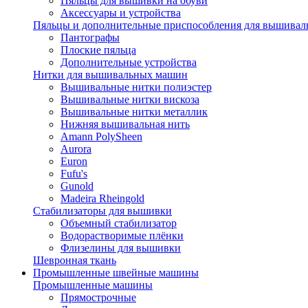
Пяльцы для вышивки на обуви
Аксессуары и устройства
Пяльцы и дополнительные приспособления для вышиваль
Пантографы
Плоские пяльца
Дополнительные устройства
Нитки для вышивальных машин
Вышивальные нитки полиэстер
Вышивальные нитки вискоза
Вышивальные нитки металлик
Нижняя вышивальная нить
Amann PolySheen
Aurora
Euron
Fufu's
Gunold
Madeira Rheingold
Стабилизаторы для вышивки
Объемный стабилизатор
Водорастворимые плёнки
Флизелины для вышивки
Шевронная ткань
Промышленные швейные машины
Промышленные машины
Прямострочные