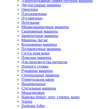
Длиннорукавные прямострочные машины
Двухигольные машины
Оверлоки
Плоскошовные
Пуговичные
Петельные
Мешкозашивочные машины
Скорняжные машины
Закрепочные машины
Машины Зигзаг
Колонковые машины
Подшивочные машины
Спуск края кожи
Поясные машины
Для производства матрасов
Цепного стежка
Рукавные машины
Специальные машины
Герметизация швов
Вышивальные
Стегальные машины
Мокасиновые
Нарезка бейки, лент, стропы, кожи
Aurora
Durkopp Adler