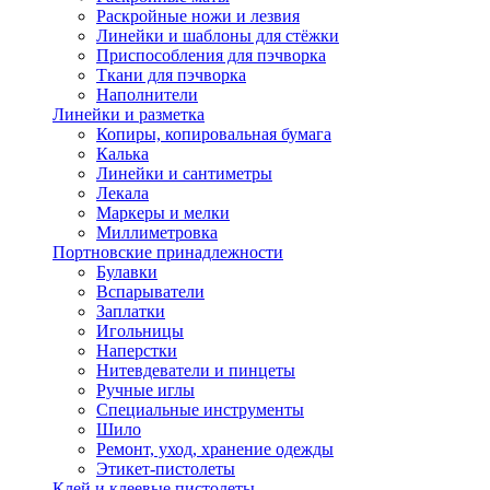
Раскройные ножи и лезвия
Линейки и шаблоны для стёжки
Приспособления для пэчворка
Ткани для пэчворка
Наполнители
Линейки и разметка
Копиры, копировальная бумага
Калька
Линейки и сантиметры
Лекала
Маркеры и мелки
Миллиметровка
Портновские принадлежности
Булавки
Вспарыватели
Заплатки
Игольницы
Наперстки
Нитевдеватели и пинцеты
Ручные иглы
Специальные инструменты
Шило
Ремонт, уход, хранение одежды
Этикет-пистолеты
Клей и клеевые пистолеты