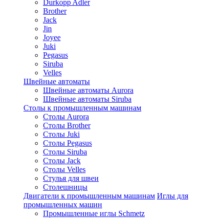
Durkopp Adler
Brother
Jack
Jin
Joyee
Juki
Pegasus
Siruba
Velles
Швейные автоматы
Швейные автоматы Aurora
Швейные автоматы Siruba
Столы к промышленным машинам
Столы Aurora
Столы Brother
Столы Juki
Столы Pegasus
Столы Siruba
Столы Jack
Столы Velles
Стулья для швеи
Столешницы
Двигатели к промышленным машинам
Иглы для
промышленных машин
Промышленные иглы Schmetz