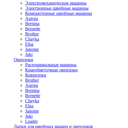
Электромеханические машины
Электронные швейные машины
Компьютерные швейные машины
Aurora
Bernina
Bernette
Brother
Chayka
Elna
Janome
Juki
Оверлоки
Распошивальные машины
Краеобметочные оверлоки
Коверлоки
Brother
Aurora
Bernina
Bernette
Chayka
Elna
Janome
Juki
Leader
Лапки для швейных машин и оверлоков