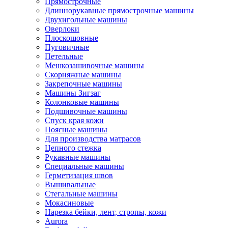
Прямострочные
Длиннорукавные прямострочные машины
Двухигольные машины
Оверлоки
Плоскошовные
Пуговичные
Петельные
Мешкозашивочные машины
Скорняжные машины
Закрепочные машины
Машины Зигзаг
Колонковые машины
Подшивочные машины
Спуск края кожи
Поясные машины
Для производства матрасов
Цепного стежка
Рукавные машины
Специальные машины
Герметизация швов
Вышивальные
Стегальные машины
Мокасиновые
Нарезка бейки, лент, стропы, кожи
Aurora