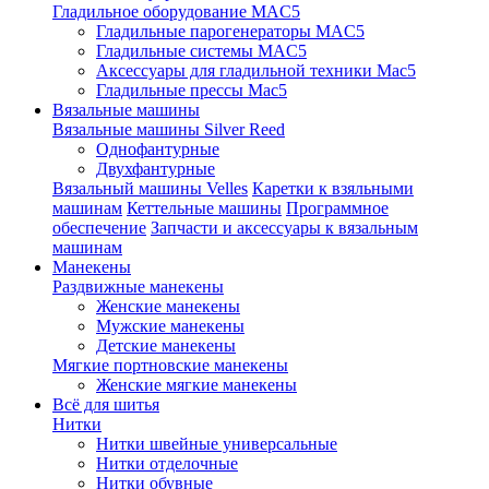
Гладильное оборудование MAC5
Гладильные парогенераторы MAC5
Гладильные системы MAC5
Аксессуары для гладильной техники Mac5
Гладильные прессы Mac5
Вязальные машины
Вязальные машины Silver Reed
Однофантурные
Двухфантурные
Вязальный машины Velles
Каретки к взяльными
машинам
Кеттельные машины
Программное
обеспечение
Запчасти и аксессуары к вязальным
машинам
Манекены
Раздвижные манекены
Женские манекены
Мужские манекены
Детские манекены
Мягкие портновские манекены
Женские мягкие манекены
Всё для шитья
Нитки
Нитки швейные универсальные
Нитки отделочные
Нитки обувные