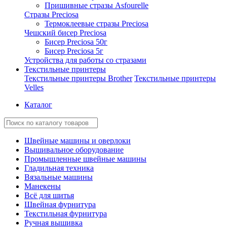
Пришивные стразы Asfourelle
Стразы Preciosa
Термоклеевые стразы Preciosa
Чешский бисер Preciosa
Бисер Preciosa 50г
Бисер Preciosa 5г
Устройства для работы со стразами
Текстильные принтеры
Текстильные принтеры Brother
Текстильные принтеры
Velles
Каталог
Швейные машины и оверлоки
Вышивальное оборудование
Промышленные швейные машины
Гладильная техника
Вязальные машины
Манекены
Всё для шитья
Швейная фурнитура
Текстильная фурнитура
Ручная вышивка