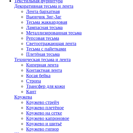
Текстильная фурнитура
Декоративная тесьма и лента
Лента бархатная
Вьюнчик Зиг-Заг
Тесьма жаккардовая
Лампасная тесьма
Металлизированная тесьма
Репсовая тесьма
Светоотражающая лента
Тесьма с пайетками
Плетёная тесьма
Техническая тесьма и лента
Киперная лента
Контактная лента
Косая бейка
Стропа
Трансфер для кожи
Кант
Кружева
Кружево стрейч
Кружево плетёное
Кружево на сетке
Кружево капроновое
Кружево и шитьё
Кружево гипюр