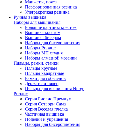
Манжеты, пояса
Перфорированная резинка
Ультракрепкая резинка
Ручная вышивка
Наборы для вышивания
Большие картины крестом
Вышивка крестом
Вышивка бисером
Наборы для бисероплетения
Наборы Риолис
Наборы МП студия
Наборы алмазной мозаики
Пяльцы, рамки, станки
Пяльцы круглые
Пяльцы квадратные
Рамки для гобеленов
Держатели пялец
Пяльцы для вышивания Nurge
Риолис
Серия Риолис Премиум
Серия Сотвори Сама
Серия Веселая пчелка
Частичная вышивка
Поделки и украшения
Наборы для бисероплетения