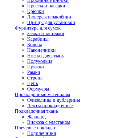
Пробивные кнопки
Прессы и насадки
Крючки
Люверсы и заклёпки
Щипцы для установки
Фурнитура для сумок
Замки и застёжки
Карабины
Кольца
Наконечники
Ножки для сумок
Полукольца
Пряжки
Рамки
Стропа
Цепь
Фермуары
Прокладочные материалы
Флизелины и дублерины
Ленты прокладочные
Подкладочная ткань
Жаккард
Вискоза с эластаном
Плечевые накладки
Подплечники