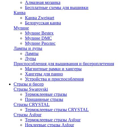
Алмазная мозаика
Бесплатные схемы для вышивки
Канва
Канва Zweigart
Белорусская канва
Мулине
Мулине Bestex
Мулине DMC
Мулине Риолис
Лампы и лупы
Лампы
Лупы
Приспособления для вышивания и бисероплетения
Магнитные рамки и хангеры
Хангеры для панно
Устройства и приспособления
Стразы и бисер
Стразы Swarovski
Термоклеевые стразы
Пришивные стразы
Стразы CRYSTAL
Термоклеевые стразы CRYSTAL
Стразы Asfour
Термоклеевые стразы Asfour
Неклеевые стразы Asfour