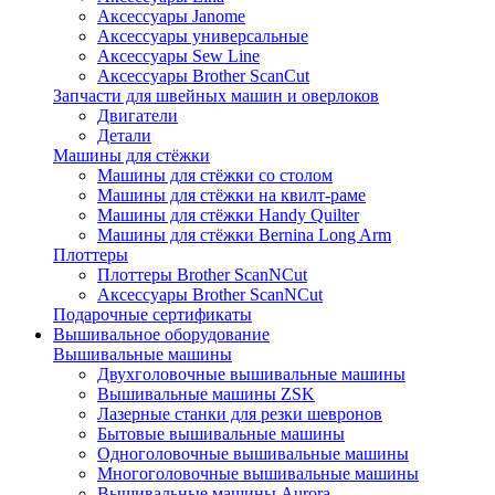
Аксессуары Janome
Аксессуары универсальные
Аксессуары Sew Line
Аксессуары Brother ScanCut
Запчасти для швейных машин и оверлоков
Двигатели
Детали
Машины для стёжки
Машины для стёжки со столом
Машины для стёжки на квилт-раме
Машины для стёжки Handy Quilter
Машины для стёжки Bernina Long Arm
Плоттеры
Плоттеры Brother ScanNCut
Аксессуары Brother ScanNCut
Подарочные сертификаты
Вышивальное оборудование
Вышивальные машины
Двухголовочные вышивальные машины
Вышивальные машины ZSK
Лазерные станки для резки шевронов
Бытовые вышивальные машины
Одноголовочные вышивальные машины
Многоголовочные вышивальные машины
Вышивальные машины Aurora