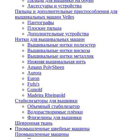
Пяльцы для вышивки на обуви
Аксессуары и устройства
Пяльцы и дополнительные приспособления для
вышивальных машин Velles
Пантографы
Плоские пяльца
Дополнительные устройства
Нитки для вышивальных машин
Вышивальные нитки полиэстер
Вышивальные нитки вискоза
Вышивальные нитки металлик
Нижняя вышивальная нить
Amann PolySheen
Aurora
Euron
Fufu's
Gunold
Madeira Rheingold
Стабилизаторы для вышивки
Объемный стабилизатор
Водорастворимые плёнки
Флизелины для вышивки
Шевронная ткань
Промышленные швейные машины
Промышленные машины