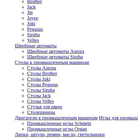
Brother
Jack
Jin
Joyee
Juki
Pegasus
Siruba
Velles
Швейные автоматы
Швейные автоматы Aurora
Швейные автоматы Siruba
Столы к промышленным машинам
Столы Aurora
Столы Brother
Столы Juki
Столы Pegasus
Столы Siruba
Столы Jack
Столы Velles
Стулья для швеи
Столешницы
Двигатели к промышленным машинам
Иглы для промы
Промышленные иглы Schmetz
Промышленные иглы Organ
Лапки, шпули, ремни, масло, светильники