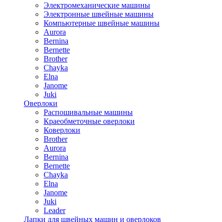
Электромеханические машины
Электронные швейные машины
Компьютерные швейные машины
Aurora
Bernina
Bernette
Brother
Chayka
Elna
Janome
Juki
Оверлоки
Распошивальные машины
Краеобметочные оверлоки
Коверлоки
Brother
Aurora
Bernina
Bernette
Chayka
Elna
Janome
Juki
Leader
Лапки для швейных машин и оверлоков