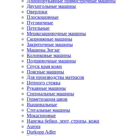
Длиннорукавные прямострочные машины
Двухигольные машины
Оверлоки
Плоскошовные
Пуговичные
Петельные
Мешкозашивочные машины
Скорняжные машины
Закрепочные машины
Машины Зигзаг
Колонковые машины
Подшивочные машины
Спуск края кожи
Поясные машины
Для производства матрасов
Цепного стежка
Рукавные машины
Специальные машины
Герметизация швов
Вышивальные
Стегальные машины
Мокасиновые
Нарезка бейки, лент, стропы, кожи
Aurora
Durkopp Adler