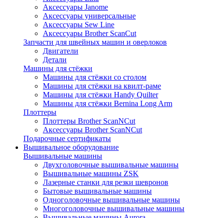
Аксессуары Janome
Аксессуары универсальные
Аксессуары Sew Line
Аксессуары Brother ScanCut
Запчасти для швейных машин и оверлоков
Двигатели
Детали
Машины для стёжки
Машины для стёжки со столом
Машины для стёжки на квилт-раме
Машины для стёжки Handy Quilter
Машины для стёжки Bernina Long Arm
Плоттеры
Плоттеры Brother ScanNCut
Аксессуары Brother ScanNCut
Подарочные сертификаты
Вышивальное оборудование
Вышивальные машины
Двухголовочные вышивальные машины
Вышивальные машины ZSK
Лазерные станки для резки шевронов
Бытовые вышивальные машины
Одноголовочные вышивальные машины
Многоголовочные вышивальные машины
Вышивальные машины Aurora