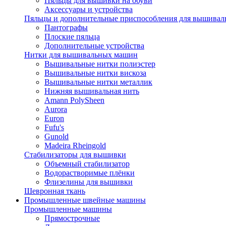
Пяльцы для вышивки на обуви
Аксессуары и устройства
Пяльцы и дополнительные приспособления для вышиваль
Пантографы
Плоские пяльца
Дополнительные устройства
Нитки для вышивальных машин
Вышивальные нитки полиэстер
Вышивальные нитки вискоза
Вышивальные нитки металлик
Нижняя вышивальная нить
Amann PolySheen
Aurora
Euron
Fufu's
Gunold
Madeira Rheingold
Стабилизаторы для вышивки
Объемный стабилизатор
Водорастворимые плёнки
Флизелины для вышивки
Шевронная ткань
Промышленные швейные машины
Промышленные машины
Прямострочные