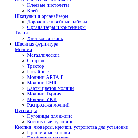
Клеевые пистолеты
Клей
Шкатулки и органайзеры
Дорожные швейные наборы
Органайзеры и контейнеры
Ткани
Хлопковая ткань
Швейная фурнитура
Молнии
Металлические
Спираль
Трактор
Потайные
Молнии ARTA-F
Молнии EMR
Карты цветов молний
Молнии Турция
Молнии YKK
Распродажа молний
Пуговицы
Пуговицы для джинс
Костюмные пуговицы
Кнопки, люверсы, крючки, устройства для установки
Пришивные кнопки