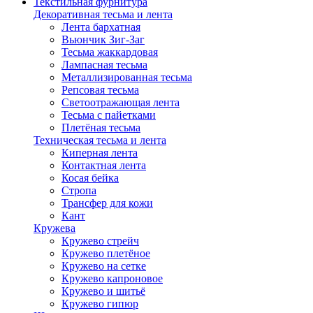
Текстильная фурнитура
Декоративная тесьма и лента
Лента бархатная
Вьюнчик Зиг-Заг
Тесьма жаккардовая
Лампасная тесьма
Металлизированная тесьма
Репсовая тесьма
Светоотражающая лента
Тесьма с пайетками
Плетёная тесьма
Техническая тесьма и лента
Киперная лента
Контактная лента
Косая бейка
Стропа
Трансфер для кожи
Кант
Кружева
Кружево стрейч
Кружево плетёное
Кружево на сетке
Кружево капроновое
Кружево и шитьё
Кружево гипюр