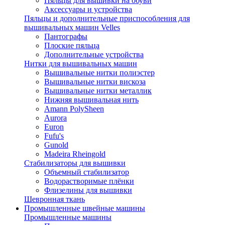
Пяльцы для вышивки на обуви
Аксессуары и устройства
Пяльцы и дополнительные приспособления для
вышивальных машин Velles
Пантографы
Плоские пяльца
Дополнительные устройства
Нитки для вышивальных машин
Вышивальные нитки полиэстер
Вышивальные нитки вискоза
Вышивальные нитки металлик
Нижняя вышивальная нить
Amann PolySheen
Aurora
Euron
Fufu's
Gunold
Madeira Rheingold
Стабилизаторы для вышивки
Объемный стабилизатор
Водорастворимые плёнки
Флизелины для вышивки
Шевронная ткань
Промышленные швейные машины
Промышленные машины