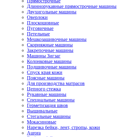
Прямострочные
Длиннорукавные прямострочные машины
Двухигольные машины
Оверлоки
Плоскошовные
Пуговичные
Петельные
Мешкозашивочные машины
Скорняжные машины
Закрепочные машины
Машины Зигзаг
Колонковые машины
Подшивочные машины
Спуск края кожи
Поясные машины
Для производства матрасов
Цепного стежка
Рукавные машины
Специальные машины
Герметизация швов
Вышивальные
Стегальные машины
Мокасиновые
Нарезка бейки, лент, стропы, кожи
Aurora