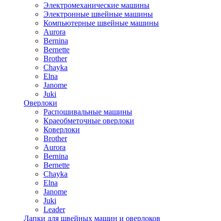
Электромеханические машины
Электронные швейные машины
Компьютерные швейные машины
Aurora
Bernina
Bernette
Brother
Chayka
Elna
Janome
Juki
Оверлоки
Распошивальные машины
Краеобметочные оверлоки
Коверлоки
Brother
Aurora
Bernina
Bernette
Chayka
Elna
Janome
Juki
Leader
Лапки для швейных машин и оверлоков