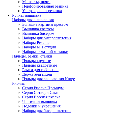
Манжеты, пояса
Перфорированная резинка
Ультракрепкая резинка
Ручная вышивка
Наборы для вышивания
Большие картины крестом
Вышивка крестом
Вышивка бисером
Наборы для бисероплетения
Наборы Риолис
Наборы МП студия
Наборы алмазной мозаики
Пяльцы, рамки, станки
Пяльцы круглые
Пяльцы квадратные
Рамки для гобеленов
Держатели пялец
Пяльцы для вышивания Nurge
Риолис
Серия Риолис Премиум
Серия Сотвори Сама
Серия Веселая пчелка
Частичная вышивка
Поделки и украшения
Наборы для бисероплетения