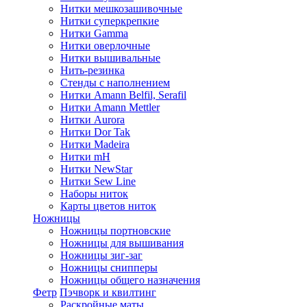
Нитки мешкозашивочные
Нитки суперкрепкие
Нитки Gamma
Нитки оверлочные
Нитки вышивальные
Нить-резинка
Стенды с наполнением
Нитки Amann Belfil, Serafil
Нитки Amann Mettler
Нитки Aurora
Нитки Dor Tak
Нитки Madeira
Нитки mH
Нитки NewStar
Нитки Sew Line
Наборы ниток
Карты цветов ниток
Ножницы
Ножницы портновские
Ножницы для вышивания
Ножницы зиг-заг
Ножницы снипперы
Ножницы общего назначения
Фетр
Пэчворк и квилтинг
Раскройные маты