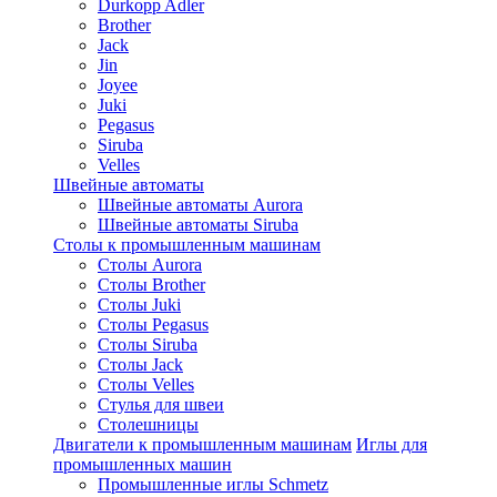
Durkopp Adler
Brother
Jack
Jin
Joyee
Juki
Pegasus
Siruba
Velles
Швейные автоматы
Швейные автоматы Aurora
Швейные автоматы Siruba
Столы к промышленным машинам
Столы Aurora
Столы Brother
Столы Juki
Столы Pegasus
Столы Siruba
Столы Jack
Столы Velles
Стулья для швеи
Столешницы
Двигатели к промышленным машинам
Иглы для
промышленных машин
Промышленные иглы Schmetz