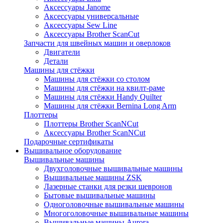
Аксессуары Janome
Аксессуары универсальные
Аксессуары Sew Line
Аксессуары Brother ScanCut
Запчасти для швейных машин и оверлоков
Двигатели
Детали
Машины для стёжки
Машины для стёжки со столом
Машины для стёжки на квилт-раме
Машины для стёжки Handy Quilter
Машины для стёжки Bernina Long Arm
Плоттеры
Плоттеры Brother ScanNCut
Аксессуары Brother ScanNCut
Подарочные сертификаты
Вышивальное оборудование
Вышивальные машины
Двухголовочные вышивальные машины
Вышивальные машины ZSK
Лазерные станки для резки шевронов
Бытовые вышивальные машины
Одноголовочные вышивальные машины
Многоголовочные вышивальные машины
Вышивальные машины Aurora