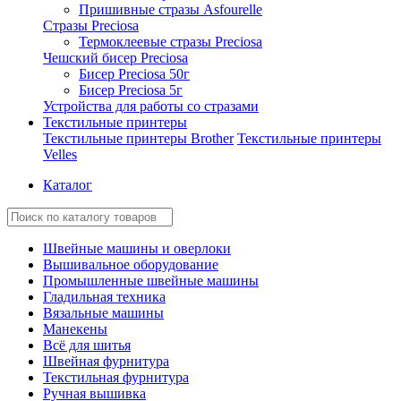
Пришивные стразы Asfourelle
Стразы Preciosa
Термоклеевые стразы Preciosa
Чешский бисер Preciosa
Бисер Preciosa 50г
Бисер Preciosa 5г
Устройства для работы со стразами
Текстильные принтеры
Текстильные принтеры Brother
Текстильные принтеры
Velles
Каталог
Швейные машины и оверлоки
Вышивальное оборудование
Промышленные швейные машины
Гладильная техника
Вязальные машины
Манекены
Всё для шитья
Швейная фурнитура
Текстильная фурнитура
Ручная вышивка