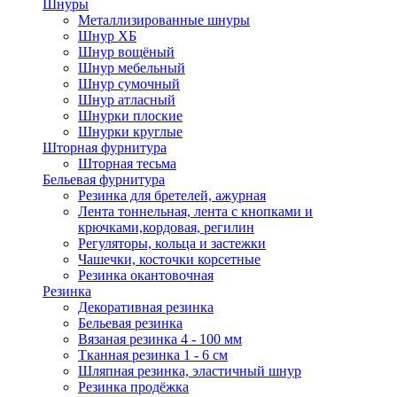
Шнуры
Металлизированные шнуры
Шнур ХБ
Шнур вощёный
Шнур мебельный
Шнур сумочный
Шнур атласный
Шнурки плоские
Шнурки круглые
Шторная фурнитура
Шторная тесьма
Бельевая фурнитура
Резинка для бретелей, ажурная
Лента тоннельная, лента с кнопками и
крючками,кордовая, регилин
Регуляторы, кольца и застежки
Чашечки, косточки корсетные
Резинка окантовочная
Резинка
Декоративная резинка
Бельевая резинка
Вязаная резинка 4 - 100 мм
Тканная резинка 1 - 6 см
Шляпная резинка, эластичный шнур
Резинка продёжка