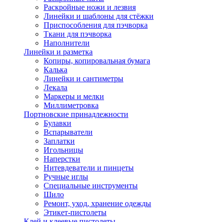
Раскройные ножи и лезвия
Линейки и шаблоны для стёжки
Приспособления для пэчворка
Ткани для пэчворка
Наполнители
Линейки и разметка
Копиры, копировальная бумага
Калька
Линейки и сантиметры
Лекала
Маркеры и мелки
Миллиметровка
Портновские принадлежности
Булавки
Вспарыватели
Заплатки
Игольницы
Наперстки
Нитевдеватели и пинцеты
Ручные иглы
Специальные инструменты
Шило
Ремонт, уход, хранение одежды
Этикет-пистолеты
Клей и клеевые пистолеты