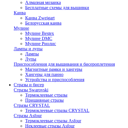
Алмазная мозаика
Бесплатные схемы для вышивки
Канва
Канва Zweigart
Белорусская канва
Мулине
Мулине Bestex
Мулине DMC
Мулине Риолис
Лампы и лупы
Лампы
Лупы
Приспособления для вышивания и бисероплетения
Магнитные рамки и хангеры
Хангеры для панно
Устройства и приспособления
Стразы и бисер
Стразы Swarovski
Термоклеевые стразы
Пришивные стразы
Стразы CRYSTAL
Термоклеевые стразы CRYSTAL
Стразы Asfour
Термоклеевые стразы Asfour
Неклеевые стразы Asfour