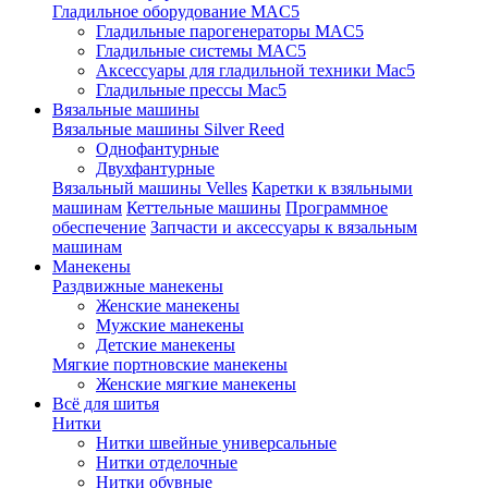
Гладильное оборудование MAC5
Гладильные парогенераторы MAC5
Гладильные системы MAC5
Аксессуары для гладильной техники Mac5
Гладильные прессы Mac5
Вязальные машины
Вязальные машины Silver Reed
Однофантурные
Двухфантурные
Вязальный машины Velles
Каретки к взяльными
машинам
Кеттельные машины
Программное
обеспечение
Запчасти и аксессуары к вязальным
машинам
Манекены
Раздвижные манекены
Женские манекены
Мужские манекены
Детские манекены
Мягкие портновские манекены
Женские мягкие манекены
Всё для шитья
Нитки
Нитки швейные универсальные
Нитки отделочные
Нитки обувные