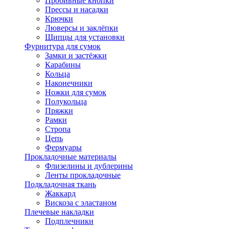
Пробивные кнопки
Прессы и насадки
Крючки
Люверсы и заклёпки
Щипцы для установки
Фурнитура для сумок
Замки и застёжки
Карабины
Кольца
Наконечники
Ножки для сумок
Полукольца
Пряжки
Рамки
Стропа
Цепь
Фермуары
Прокладочные материалы
Флизелины и дублерины
Ленты прокладочные
Подкладочная ткань
Жаккард
Вискоза с эластаном
Плечевые накладки
Подплечники