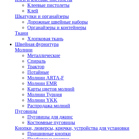
Клеевые пистолеты
Клей
Шкатулки и органайзеры
Дорожные швейные наборы
Органайзеры и контейнеры
Ткани
Хлопковая ткань
Швейная фурнитура
Молнии
Металлические
Спираль
Трактор
Потайные
Молнии ARTA-F
Молнии EMR
Карты цветов молний
Молнии Турция
Молнии YKK
Распродажа молний
Пуговицы
Пуговицы для джинс
Костюмные пуговицы
Кнопки, люверсы, крючки, устройства для установки
Пришивные кнопки