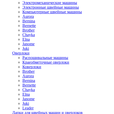
Электромеханические машины
Электронные швейные машины
Компьютерные швейные машины
Aurora
Bernina
Bernette
Brother
Chayka
Elna
Janome
Juki
Оверлоки
Распошивальные машины
Краеобметочные оверлоки
Коверлоки
Brother
Aurora
Bernina
Bernette
Chayka
Elna
Janome
Juki
Leader
Лапки для швейных машин и оверлоков