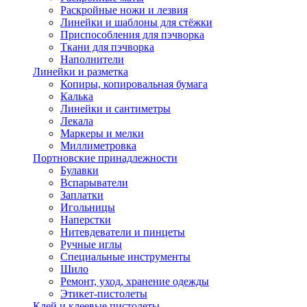
Раскройные ножи и лезвия
Линейки и шаблоны для стёжки
Приспособления для пэчворка
Ткани для пэчворка
Наполнители
Линейки и разметка
Копиры, копировальная бумага
Калька
Линейки и сантиметры
Лекала
Маркеры и мелки
Миллиметровка
Портновские принадлежности
Булавки
Вспарыватели
Заплатки
Игольницы
Наперстки
Нитевдеватели и пинцеты
Ручные иглы
Специальные инструменты
Шило
Ремонт, уход, хранение одежды
Этикет-пистолеты
Клей и клеевые пистолеты