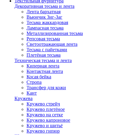
Текстильная фурнитура
Декоративная тесьма и лента
Лента бархатная
Вьюнчик Зиг-Заг
Тесьма жаккардовая
Лампасная тесьма
Металлизированная тесьма
Репсовая тесьма
Светоотражающая лента
Тесьма с пайетками
Плетёная тесьма
Техническая тесьма и лента
Киперная лента
Контактная лента
Косая бейка
Стропа
Трансфер для кожи
Кант
Кружева
Кружево стрейч
Кружево плетёное
Кружево на сетке
Кружево капроновое
Кружево и шитьё
Кружево гипюр