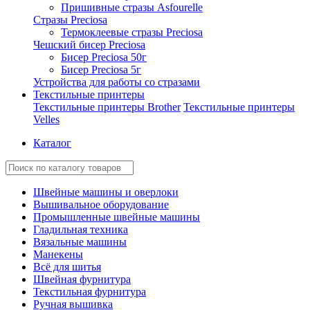
Пришивные стразы Asfourelle
Стразы Preciosa
Термоклеевые стразы Preciosa
Чешский бисер Preciosa
Бисер Preciosa 50г
Бисер Preciosa 5г
Устройства для работы со стразами
Текстильные принтеры
Текстильные принтеры Brother
Текстильные принтеры
Velles
Каталог
Швейные машины и оверлоки
Вышивальное оборудование
Промышленные швейные машины
Гладильная техника
Вязальные машины
Манекены
Всё для шитья
Швейная фурнитура
Текстильная фурнитура
Ручная вышивка