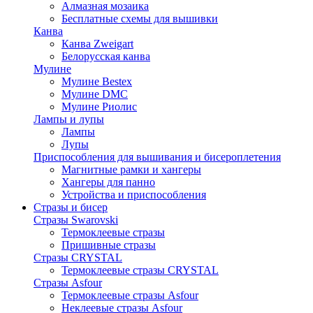
Алмазная мозаика
Бесплатные схемы для вышивки
Канва
Канва Zweigart
Белорусская канва
Мулине
Мулине Bestex
Мулине DMC
Мулине Риолис
Лампы и лупы
Лампы
Лупы
Приспособления для вышивания и бисероплетения
Магнитные рамки и хангеры
Хангеры для панно
Устройства и приспособления
Стразы и бисер
Стразы Swarovski
Термоклеевые стразы
Пришивные стразы
Стразы CRYSTAL
Термоклеевые стразы CRYSTAL
Стразы Asfour
Термоклеевые стразы Asfour
Неклеевые стразы Asfour