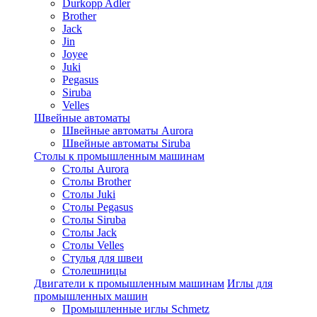
Durkopp Adler
Brother
Jack
Jin
Joyee
Juki
Pegasus
Siruba
Velles
Швейные автоматы
Швейные автоматы Aurora
Швейные автоматы Siruba
Столы к промышленным машинам
Столы Aurora
Столы Brother
Столы Juki
Столы Pegasus
Столы Siruba
Столы Jack
Столы Velles
Стулья для швеи
Столешницы
Двигатели к промышленным машинам
Иглы для
промышленных машин
Промышленные иглы Schmetz