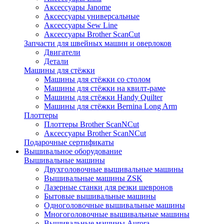
Аксессуары Janome
Аксессуары универсальные
Аксессуары Sew Line
Аксессуары Brother ScanCut
Запчасти для швейных машин и оверлоков
Двигатели
Детали
Машины для стёжки
Машины для стёжки со столом
Машины для стёжки на квилт-раме
Машины для стёжки Handy Quilter
Машины для стёжки Bernina Long Arm
Плоттеры
Плоттеры Brother ScanNCut
Аксессуары Brother ScanNCut
Подарочные сертификаты
Вышивальное оборудование
Вышивальные машины
Двухголовочные вышивальные машины
Вышивальные машины ZSK
Лазерные станки для резки шевронов
Бытовые вышивальные машины
Одноголовочные вышивальные машины
Многоголовочные вышивальные машины
Вышивальные машины Aurora