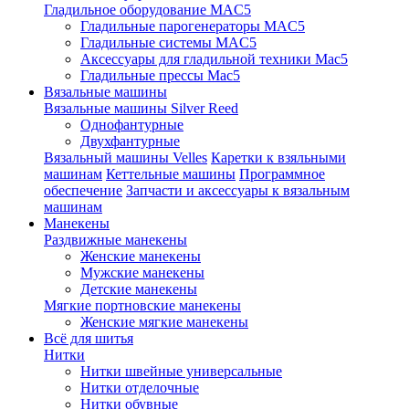
Гладильное оборудование MAC5
Гладильные парогенераторы MAC5
Гладильные системы MAC5
Аксессуары для гладильной техники Mac5
Гладильные прессы Mac5
Вязальные машины
Вязальные машины Silver Reed
Однофантурные
Двухфантурные
Вязальный машины Velles
Каретки к взяльными
машинам
Кеттельные машины
Программное
обеспечение
Запчасти и аксессуары к вязальным
машинам
Манекены
Раздвижные манекены
Женские манекены
Мужские манекены
Детские манекены
Мягкие портновские манекены
Женские мягкие манекены
Всё для шитья
Нитки
Нитки швейные универсальные
Нитки отделочные
Нитки обувные