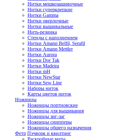
Нитки мешкозашивочные
Нитки суперкрепкие
Нитки Gamma
Нитки оверлочные
Нитки вышивальные
Нить-резинка
Стенды с наполнением
Нитки Amann Belfil, Serafil
Нитки Amann Mettler
Нитки Aurora
Нитки Dor Tak
Нитки Madeira
Нитки mH
Нитки NewStar
Нитки Sew Line
Наборы ниток
Карты цветов ниток
Ножницы
Ножницы портновские
Ножницы для вышивания
Ножницы зиг-заг
Ножницы снипперы
Ножницы общего назначения
Фетр
Пэчворк и квилтинг
Раскройные маты