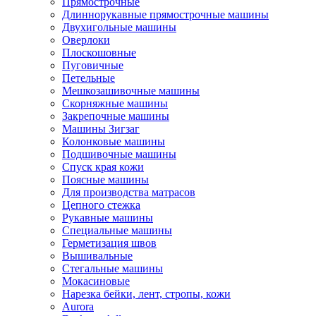
Прямострочные
Длиннорукавные прямострочные машины
Двухигольные машины
Оверлоки
Плоскошовные
Пуговичные
Петельные
Мешкозашивочные машины
Скорняжные машины
Закрепочные машины
Машины Зигзаг
Колонковые машины
Подшивочные машины
Спуск края кожи
Поясные машины
Для производства матрасов
Цепного стежка
Рукавные машины
Специальные машины
Герметизация швов
Вышивальные
Стегальные машины
Мокасиновые
Нарезка бейки, лент, стропы, кожи
Aurora