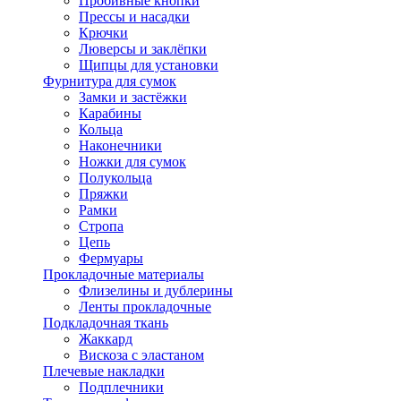
Пробивные кнопки
Прессы и насадки
Крючки
Люверсы и заклёпки
Щипцы для установки
Фурнитура для сумок
Замки и застёжки
Карабины
Кольца
Наконечники
Ножки для сумок
Полукольца
Пряжки
Рамки
Стропа
Цепь
Фермуары
Прокладочные материалы
Флизелины и дублерины
Ленты прокладочные
Подкладочная ткань
Жаккард
Вискоза с эластаном
Плечевые накладки
Подплечники