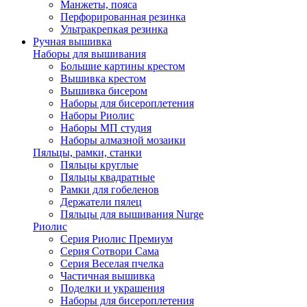
Манжеты, пояса
Перфорированная резинка
Ультракрепкая резинка
Ручная вышивка
Наборы для вышивания
Большие картины крестом
Вышивка крестом
Вышивка бисером
Наборы для бисероплетения
Наборы Риолис
Наборы МП студия
Наборы алмазной мозаики
Пяльцы, рамки, станки
Пяльцы круглые
Пяльцы квадратные
Рамки для гобеленов
Держатели пялец
Пяльцы для вышивания Nurge
Риолис
Серия Риолис Премиум
Серия Сотвори Сама
Серия Веселая пчелка
Частичная вышивка
Поделки и украшения
Наборы для бисероплетения