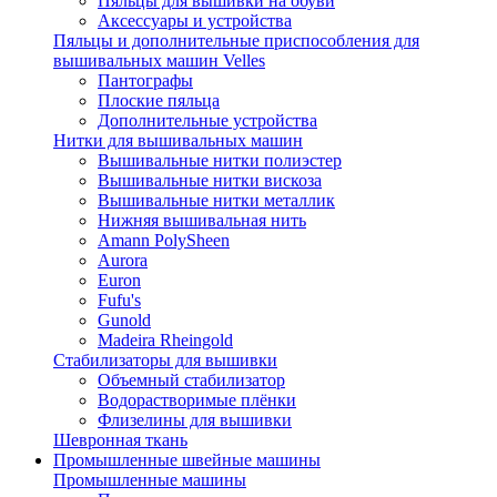
Пяльцы для вышивки на обуви
Аксессуары и устройства
Пяльцы и дополнительные приспособления для
вышивальных машин Velles
Пантографы
Плоские пяльца
Дополнительные устройства
Нитки для вышивальных машин
Вышивальные нитки полиэстер
Вышивальные нитки вискоза
Вышивальные нитки металлик
Нижняя вышивальная нить
Amann PolySheen
Aurora
Euron
Fufu's
Gunold
Madeira Rheingold
Стабилизаторы для вышивки
Объемный стабилизатор
Водорастворимые плёнки
Флизелины для вышивки
Шевронная ткань
Промышленные швейные машины
Промышленные машины