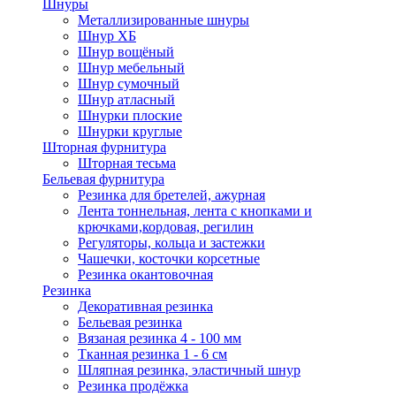
Шнуры
Металлизированные шнуры
Шнур ХБ
Шнур вощёный
Шнур мебельный
Шнур сумочный
Шнур атласный
Шнурки плоские
Шнурки круглые
Шторная фурнитура
Шторная тесьма
Бельевая фурнитура
Резинка для бретелей, ажурная
Лента тоннельная, лента с кнопками и
крючками,кордовая, регилин
Регуляторы, кольца и застежки
Чашечки, косточки корсетные
Резинка окантовочная
Резинка
Декоративная резинка
Бельевая резинка
Вязаная резинка 4 - 100 мм
Тканная резинка 1 - 6 см
Шляпная резинка, эластичный шнур
Резинка продёжка